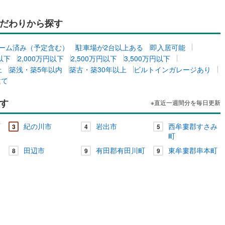
だわりから探す
ーム済み（予定含む）
駐車場が2台以上ある
即入居可能
円以下
2,000万円以下
2,500万円以下
3,500万円以下
上
築浅・築5年以内
築古・築30年以上
ビルトインガレージあり
建て
す
※直近一週間分を毎日更新
町
紀の川市
岩出市
西牟婁郡すさみ
3
4
5
町
田辺市
有田郡有田川町
東牟婁郡串本町
8
9
9