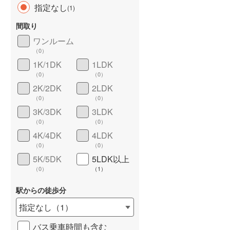
指定なし
(
1
)
間取り
ワンルーム
（
0
）
長期優良住宅
（
0
）
1K/1DK
1LDK
（
0
）
（
0
）
2K/2DK
2LDK
（
0
）
（
0
）
3K/3DK
3LDK
（
0
）
（
0
）
4K/4DK
4LDK
詳しく見る
（
0
）
（
0
）
5K/5DK
5LDK以上
（
0
）
（
1
）
駅からの徒歩分
指定なし
（
1
）
バス乗車時間も含む