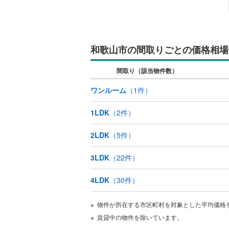
西浜
(
1
)
延時
(
2
)
キッチン
東小二里
独立型キ
和歌山市の間取りごとの価格相場
弘西
(
2
)
販売、価格、
間取り（該当物件数）
船所
(
1
)
即入居可
ワンルーム
（
1
件）
本町
(
1
)
1LDK
（
2
件）
浴室
松ケ丘
(
1
浴室乾燥
2LDK
（
5
件）
満屋
(
1
)
本脇
(
1
)
3LDK
（
22
件）
収納
和歌浦中
ウォーク
4LDK
（
30
件）
（
0
）
和田
(
1
)
物件が所在する市区町村を対象とした平均価格
賃貸中の物件を除いています。
バルコニー、