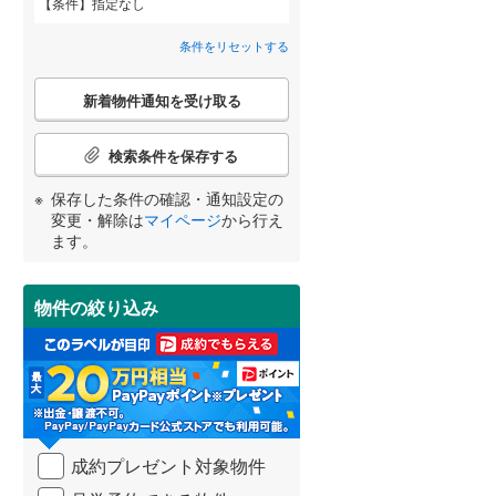
条件
指定なし
東牟婁郡太地町
杭ノ瀬
(
5
)
(
0
)
間取り変更可能
（
0
）
条件をリセットする
東牟婁郡串本町
桑山
(
1
)
(
2
)
3階建て以上
（
0
）
こ
新着物件通知を受け取る
の
小雑賀
(
2
)
宮崎
鹿児島
沖縄
検
索
検索条件を保存する
鷺ノ森明神丁
(
1
)
条
件
保存した条件の確認・通知設定の
島橋東ノ丁
(
1
)
で
小学校まで1km以内
（
0
）
変更・解除は
マイページ
から行え
通
する
る
条件をリセットする
条件をリセットする
条件をリセットする
条件をリセットする
条件をリセットする
条件をリセットする
ます。
関戸
(
2
)
知
を
鷹匠町
(
1
)
受
物件の絞り込み
南道路
（
0
）
け
津秦
(
1
)
取
る
中島
(
1
)
・
条
新高町
(
1
)
件
を
西庄
(
3
)
成約プレゼント対象物件
マ
イ