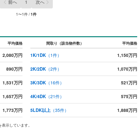
禰宜
(
1
)
前へ
1
次へ
畑屋敷葛屋丁
(
1
)
1
〜
1
件 /
1
件
町
(
2
)
東高松
(
1
)
ッチン
（
0
）
対面キッチン
（
0
）
福島
(
2
)
契約、入居関連など
平均価格
間取り（該当物件数）
平均価格
冬野
(
1
)
能
（
0
）
2,080万円
1K/1DK
（
1
件）
1,150万円
松江北
(
2
)
890万円
2K/2DK
（
2
件）
1,070万円
)
松島
(
2
)
機あり
（
0
）
1,531万円
3K/3DK
（
16
件）
521万円
南畑
(
1
)
屋形町
(
1
)
1,657万円
4K/4DK
（
21
件）
575万円
(
1
)
和歌浦東
(
4
)
インクローゼット
床下収納
（
0
）
1,773万円
5LDK以上
（
35
件）
1,888万円
吹上
(
2
)
を表示しています。
庭