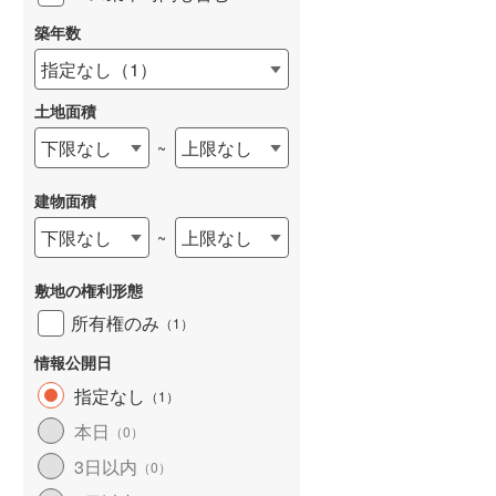
築年数
指定なし
（
1
）
土地面積
下限なし
上限なし
~
建物面積
下限なし
上限なし
~
敷地の権利形態
所有権のみ
（
1
）
情報公開日
指定なし
（
1
）
本日
（
0
）
3日以内
（
0
）