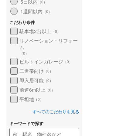
5日以内
（
0
）
1週間以内
（
0
）
こだわり条件
駐車場2台以上
（
0
）
リノベーション・リフォー
ム
（
0
）
ビルトインガレージ
（
0
）
二世帯向け
（
0
）
即入居可能
（
0
）
前道6m以上
（
0
）
平坦地
（
0
）
すべてのこだわりを見る
キーワードで探す