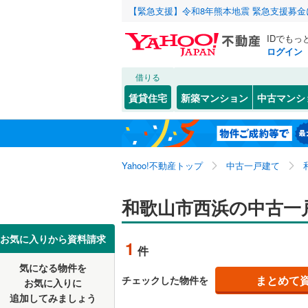
【緊急支援】令和8年熊本地震 緊急支援募
IDでもっ
ログイン
借りる
北海道
JR
北海道
紀勢本線（
こだわり条件
リフォーム、
賃貸住宅
新築マンション
中古マンシ
阪和線
(
0
)
リノベー
和歌山市
葵町
(
1
)
東北
青森
（
0
）
有田市
朝日
(
2
(
)
4
私鉄・その他
南海線
(
0
)
関東
東京
Yahoo!不動産トップ
中古一戸建て
設備
新宮市
市小路
(
(
0
3
南海和歌
海草郡紀
井辺
床暖房
(
1
（
)
信越・北陸
新潟
和歌山市西浜の中古一
わかやま
伊都郡高
大谷
駐車場2
(
1
)
東海
愛知
お気に入りから資料請求
1
件
有田郡有
加太
ＴＶモニ
(
5
)
気になる物件を
（
0
）
近畿
大阪
日高郡由
北新中ノ
まとめて
チェックした物件を
お気に入りに
追加してみましょう
間取り、居室
日高郡日
北出島
(
3