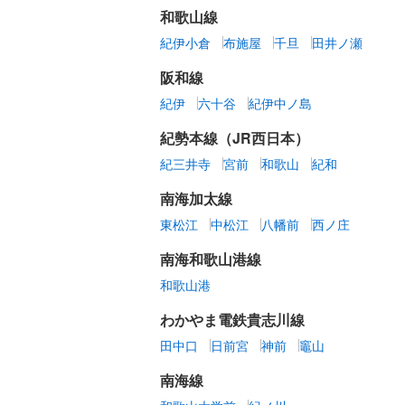
和歌山線
紀伊小倉
布施屋
千旦
田井ノ瀬
阪和線
紀伊
六十谷
紀伊中ノ島
紀勢本線（JR西日本）
紀三井寺
宮前
和歌山
紀和
南海加太線
東松江
中松江
八幡前
西ノ庄
南海和歌山港線
和歌山港
わかやま電鉄貴志川線
田中口
日前宮
神前
竈山
南海線