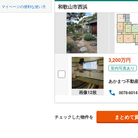
中国
鳥取
和歌山市西浜
マイページの便利な使い方
西牟婁郡
紀三井寺
吹き抜け
四国
徳島
東牟婁郡
楠見中
(
1
二世帯向
毛見
(
4
)
サービス
九州・沖縄
福岡
栄谷
(
11
)
立地
塩屋
(
3
)
3,200万円
最寄りの
0
0
0
0
0
0
該当物件
該当物件
該当物件
該当物件
該当物件
該当物件
件
件
件
件
件
件
新和歌浦
室内写真あり
配置、向き、
善明寺
(
1
あかまつ不動
前道6m
田尻
(
1
)
画像
12
枚
0078-6014
平坦地
（
出島
(
1
)
鳴神
(
3
)
LD
まとめて
チェックした物件を
西高松
(
2
リビング
（
0
）