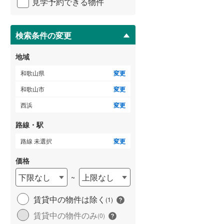
直川
(
4
)
見学予約できる物件
ペ
ー
吐前
(
1
)
ジ
に
検索条件の変更
平井
(
2
)
保
存
地域
府中
(
1
)
す
る
和歌山県
変更
布施屋
(
1
)
和歌山市
変更
松江東
(
1
)
西浜
変更
三葛
(
2
)
路線・駅
六十谷
(
4
)
路線 未選択
変更
吉里
(
1
)
価格
和歌川町
(
2
)
下限なし
上限なし
~
つつじが丘
(
1
)
賃貸中の物件は除く
(
1
)
賃貸中の物件のみ
(
0
)