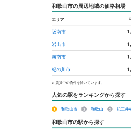
和歌山市の周辺地域の価格相場
ウッドデ
エリア
構造・規模・
阪南市
1
耐震、免
（
0
）
岩出市
1
オンライン対
海南市
1
オンライ
紀の川市
1
オンライ
賃貸中の物件を除いています。
人気の駅をランキングから探す
和歌山市
和歌山
紀三井
和歌山市の駅から探す