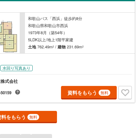
島根
岡山
広島
山口
すさみ町
(
1
)
(
3
)
東牟婁郡那智勝浦町
吉礼
(
1
)
(
0
)
（
0
）
バリアフリー住宅
（
0
）
香川
愛媛
高知
和歌山バス「西浜」徒歩約8分
古座川町
)
(
0
)
東牟婁郡北山村
栗栖
(
1
)
(
0
)
け
（
0
）
平屋・1階建て
（
1
）
保存した条件を見る
和歌山県和歌山市西浜
1973年8月（築54年）
神前
(
1
)
ルーム（納戸）
（
0
）
佐賀
長崎
熊本
大分
5LDK以上/地上1階平家建
坂田
(
1
)
土地
762.49m
/
建物
231.69m
2
2
島橋北ノ丁
(
1
)
駅が始発駅
（
0
）
海まで2km以内
（
0
）
この条件で検索する
この条件で検索する
この条件で検索する
この条件で検索する
この条件で検索する
この条件で検索する
市区町村以下を選択
市区町村を選択す
駅を選択する
(
1
)
次郎丸
(
1
)
水回り写真あり
建ち方、日当たり
)
園部
(
4
)
産株式会社
以上
（
0
）
角地
（
0
）
田野
(
1
)
資料をもらう
-50159
無料
0
）
中
(
1
)
永穂
(
1
)
資料をもらう
無料
)
西長町
(
1
)
ダイニング15畳以上