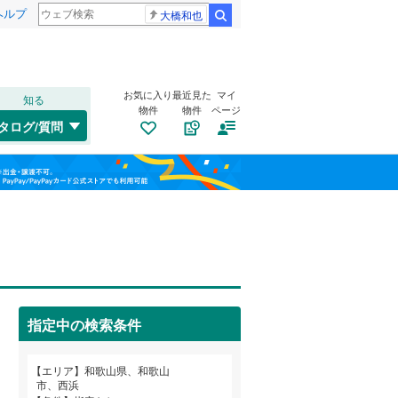
ヘルプ
大橋和也
検索
お気に入り
最近見た
マイ
知る
物件
物件
ページ
和歌山線
(
0
)
タログ/質問
橋本市
秋葉町
(
(
12
1
)
)
福島
田辺市
有本
(
1
(
)
4
)
南海高野線
(
0
)
栃木
群馬
山梨
岩出市
岩橋
(
2
(
)
28
)
紀州鉄道
(
0
)
伊都郡九度山町
梅原
トイレ２か所
(
1
)
（
(
0
1
）
)
有田郡広川町
小倉
太陽光発電システム
(
1
)
(
6
)
（
0
）
指定中の検索条件
日高郡日高町
上三毛
(
1
)
(
3
)
和歌山
日高郡みなべ町
北島
(
1
)
(
2
)
エリア
和歌山県、和歌山
市、西浜
西牟婁郡上富田町
木ノ本
(
5
)
(
0
)