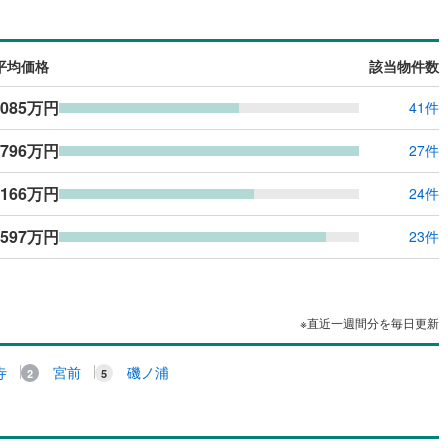
ッキあり
（
0
）
平均価格
該当物件数
施工・品質・工法関連
,085万円
41件
震、制震構造
住宅性能評価付き
（
0
）
,796万円
27件
応
,166万円
24件
ン内見(相談)可
（
0
）
IT重説可
（
0
）
,597万円
23件
ン対応とは？
※直近一週間分を毎日更新
寺
宮前
磯ノ浦