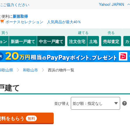
Yahoo! JAPAN
金にご協力ください
と便利に
新規取得
ボーナスセレクション 人気商品が最大40％
検索条件を保存しました
買う
建てる
売る
JR東海）
(
0
)
紀勢本線（JR西日本）
(
0
)
リノベーション
ョン
新築一戸建て
中古一戸建て
注文住宅
土地
売却査定
カ
この検索条件の新着物件通知は、
マイページ
から設定できます。
ション・リフォーム
築古・築30年以上
（
1
）
(
162
)
海南市
秋月
(
1
(
)
24
)
岩手
宮城
秋田
山形
)
御坊市
有家
(
3
(
)
1
)
南海加太線
(
0
)
和歌山県、和歌山市、西浜
神奈川
埼玉
千葉
茨城
和歌山県
和歌山市
西浜の物件一覧
)
)
紀の川市
今福
(
1
)
(
25
)
山港線
(
0
)
南海高野山ケーブル
(
0
)
美野町
0
）
(
6
)
伊都郡かつらぎ町
内原
オール電化
(
3
)
（
0
）
(
3
)
長野
富山
石川
福井
戸建て
電鉄貴志川線
(
0
)
検索条件を保存する
野町
台以上
(
0
（
)
0
）
有田郡湯浅町
太田
ビルトインガレージ
(
4
)
(
1
)
（
0
）
閉じる
閉じる
お気に入りリストを見る
お気に入りリストを見る
閉じる
閉じる
岐阜
静岡
三重
並び替え
田川町
タ付インターホン
(
16
)
日高郡美浜町
加納
防犯カメラ
(
2
)
（
(
0
5
）
)
マイページ
兵庫
京都
滋賀
奈良
良町
丁
(
2
(
)
0
)
日高郡印南町
北新博労町
(
1
(
)
2
)
資料をもらう
無料
全体
高川町
)
(
3
)
西牟婁郡白浜町
狐島
(
2
)
(
12
)