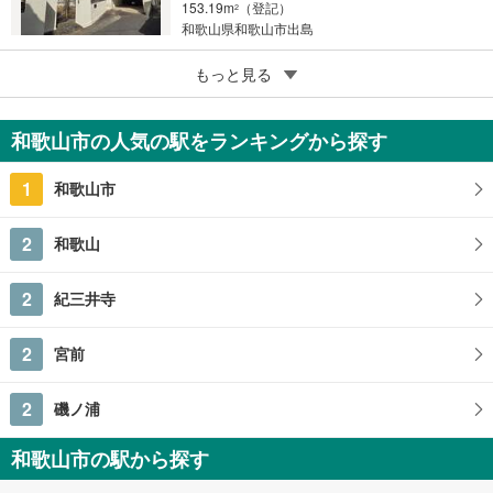
153.19m
（登記）
2
和歌山県和歌山市出島
5
和歌山市西庄
もっと見る
1,620万円
6LLDK
和歌山市の人気の駅をランキングから探す
166.87m
（登記）
2
和歌山県和歌山市西庄
1
和歌山市
2
和歌山
2
紀三井寺
2
宮前
2
磯ノ浦
和歌山市の駅から探す