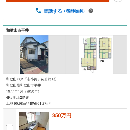
電話する
（通話料無料）
和歌山市平井
和歌山バス「市小路」徒歩約1分
和歌山県和歌山市平井
1977年4月（築50年）
4K / 地上2階建
土地
90.98m
/
建物
61.27m
2
2
350万円