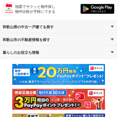
地図でサクッと物件探し
物件比較が手軽にできる
和歌山県の中古一戸建てを探す
和歌山市の不動産情報を探す
路線・駅から探す
地域から探す
暮らしのお役立ち情報
不動産・住宅
賃貸住宅
通勤・通学時間から探す
地図から探す
マンションカタログ
教えて！住まいの先生
新築マンション
中古マンション
新築一戸建て
中古一戸建て
注文住宅
土地
売却査定