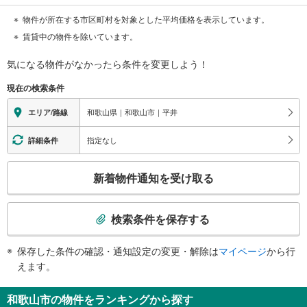
物件が所在する市区町村を対象とした平均価格を表示しています。
賃貸中の物件を除いています。
気になる物件がなかったら
条件を変更しよう！
現在の検索条件
和歌山県｜和歌山市｜平井
エリア/路線
指定なし
詳細条件
こ
新着物件通知を受け取る
の
検
索
検索条件を保存する
条
件
保存した条件の確認・通知設定の変更・解除は
マイページ
から行
で
えます。
通
知
和歌山市の物件をランキングから探す
を