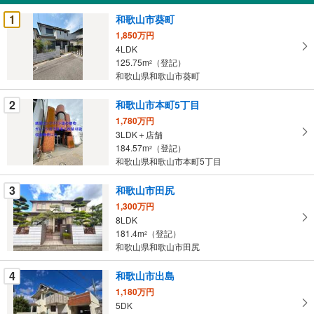
受
1
和歌山市葵町
け
1,850万円
取
4LDK
る
125.75m
（登記）
2
・
和歌山県和歌山市葵町
条
2
和歌山市本町5丁目
件
を
1,780万円
3LDK＋店舗
マ
184.57m
（登記）
2
イ
和歌山県和歌山市本町5丁目
ペ
ー
3
和歌山市田尻
ジ
1,300万円
に
8LDK
保
181.4m
（登記）
2
存
和歌山県和歌山市田尻
す
る
4
和歌山市出島
1,180万円
5DK