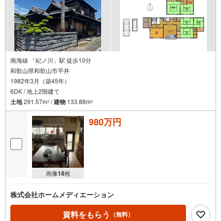
南海線 「紀ノ川」駅 徒歩10分
和歌山県和歌山市平井
1982年3月（築45年）
6DK / 地上2階建て
土地
291.57m
/
建物
133.88m
2
2
980万円
画像
18
枚
株式会社ホームメディエーション
資料をもらう
（無料）