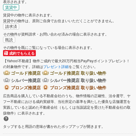
表示されます。
賃貸中
賃貸中の物件に表示されます。
賃貸中の物件は、原則ご自身でお住まいいただくことができません。
請求済
その物件が資料請求・お問い合わせ済みの場合に表示されます。
既読
その物件を既にご覧になっている場合に表示されます。
成約でもらえる
【Yahoo!不動産】物件ご成約で最大20万円相当PayPayポイントプレゼント！
の対象物件です。詳細は
プレゼント詳細
をご覧ください。
ゴールド推奨店
ゴールド推奨店 取り扱い物件
シルバー推奨店
シルバー推奨店 取り扱い物件
ブロンズ推奨店
ブロンズ推奨店 取り扱い物件
広告商品を購入している不動産会社のうち、物件情報の正確性、法令遵守、ヤ
フー不動産における成約実績等、当社所定の基準を満たした優良な店舗運営を
実践していると認めた不動産会社（もしくは当該認定を受けた不動産会社の取
扱物件）に表示されます。
タップすると用語の意味が書かれたポップアップが開きます。