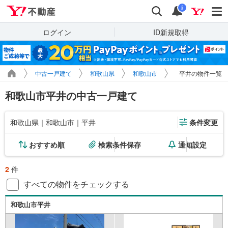
Yahoo!不動産
検索
通知
i
ログイン
ID新規取得
中古一戸建て
和歌山県
和歌山市
平井の物件一覧
和歌山市平井の中古一戸建て
和歌山県｜和歌山市｜平井
条件変更
おすすめ順
検索条件保存
通知設定
2
件
すべての物件をチェックする
和歌山市平井