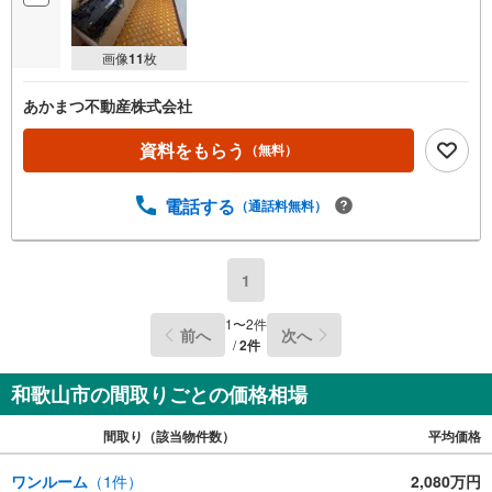
画像
11
枚
あかまつ不動産株式会社
資料をもらう
（無料）
電話する
（通話料無料）
1
1
〜
2
件
前へ
次へ
/
2
件
和歌山市の間取りごとの価格相場
間取り（該当物件数）
平均価格
ワンルーム
（
1
件）
2,080万円