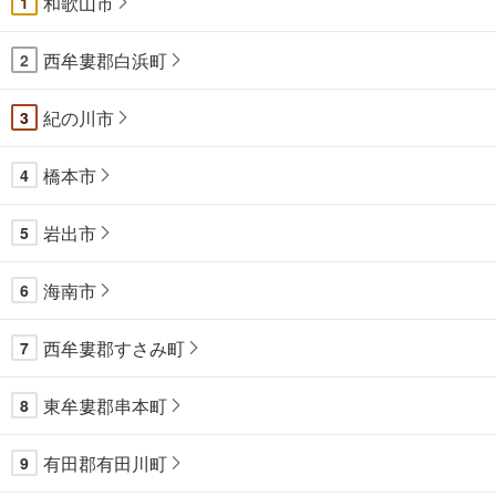
和歌山市
1
西牟婁郡白浜町
2
紀の川市
3
橋本市
4
岩出市
5
海南市
6
西牟婁郡すさみ町
7
東牟婁郡串本町
8
有田郡有田川町
9