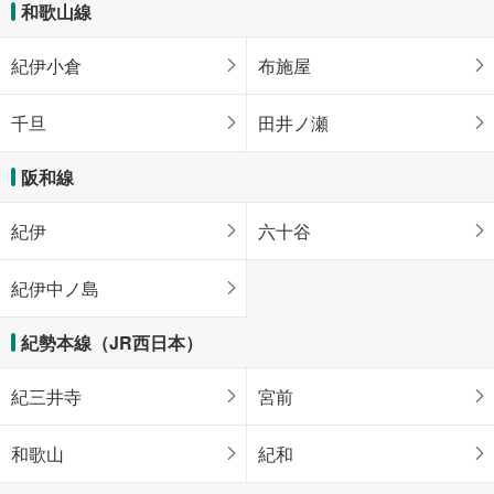
和歌山線
紀伊小倉
布施屋
千旦
田井ノ瀬
阪和線
紀伊
六十谷
紀伊中ノ島
紀勢本線（JR西日本）
紀三井寺
宮前
和歌山
紀和