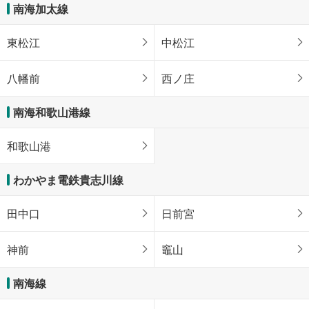
南海加太線
東松江
中松江
八幡前
西ノ庄
南海和歌山港線
和歌山港
わかやま電鉄貴志川線
田中口
日前宮
神前
竈山
南海線