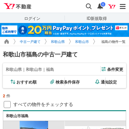
Yahoo!不動産
検索
通知
i
ログイン
ID新規取得
中古一戸建て
和歌山県
和歌山市
福島の物件一覧
和歌山市福島の中古一戸建て
和歌山県｜和歌山市｜福島
条件変更
おすすめ順
検索条件保存
通知設定
2
件
すべての物件をチェックする
和歌山市福島