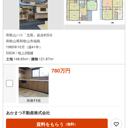
和歌山バス「北島」徒歩約5分
和歌山県和歌山市福島
1985年10月（築41年）
5SDK / 地上2階建
土地
148.65m
/
建物
121.87m
2
2
780万円
画像
11
枚
あかまつ不動産株式会社
資料をもらう
（無料）