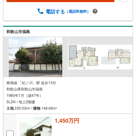
電話する
（通話料無料）
和歌山市福島
南海線 「紀ノ川」駅 徒歩13分
和歌山県和歌山市福島
1980年7月（築47年）
5LDK / 地上2階建
土地
230.03m
/
建物
148.66m
2
2
1,450万円