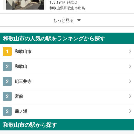
153.19m
（登記）
2
和歌山県和歌山市出島
5
和歌山市西庄
もっと見る
1,620万円
6LLDK
和歌山市の人気の駅をランキングから探す
166.87m
（登記）
2
和歌山県和歌山市西庄
1
和歌山市
2
和歌山
2
紀三井寺
2
宮前
2
磯ノ浦
和歌山市の駅から探す