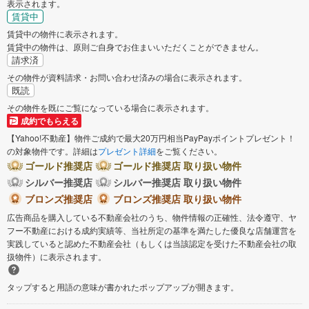
表示されます。
賃貸中
賃貸中の物件に表示されます。
賃貸中の物件は、原則ご自身でお住まいいただくことができません。
請求済
その物件が資料請求・お問い合わせ済みの場合に表示されます。
既読
その物件を既にご覧になっている場合に表示されます。
成約でもらえる
【Yahoo!不動産】物件ご成約で最大20万円相当PayPayポイントプレゼント！
の対象物件です。詳細は
プレゼント詳細
をご覧ください。
ゴールド推奨店
ゴールド推奨店 取り扱い物件
シルバー推奨店
シルバー推奨店 取り扱い物件
ブロンズ推奨店
ブロンズ推奨店 取り扱い物件
広告商品を購入している不動産会社のうち、物件情報の正確性、法令遵守、ヤ
フー不動産における成約実績等、当社所定の基準を満たした優良な店舗運営を
実践していると認めた不動産会社（もしくは当該認定を受けた不動産会社の取
扱物件）に表示されます。
タップすると用語の意味が書かれたポップアップが開きます。