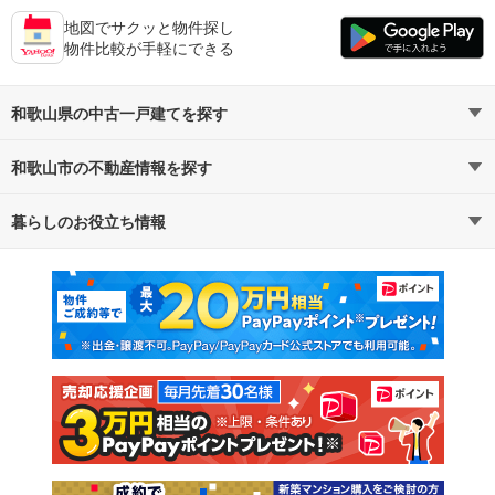
地図でサクッと物件探し
物件比較が手軽にできる
和歌山県の中古一戸建てを探す
和歌山市の不動産情報を探す
路線・駅から探す
地域から探す
暮らしのお役立ち情報
不動産・住宅
賃貸住宅
通勤・通学時間から探す
地図から探す
マンションカタログ
教えて！住まいの先生
新築マンション
中古マンション
新築一戸建て
中古一戸建て
注文住宅
土地
売却査定