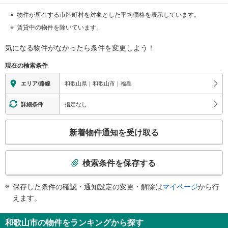
物件が所在する市区町村を対象とした平均価格を表示しています。
賃貸中の物件を除いています。
気になる物件がなかったら
条件を変更しよう！
現在の検索条件
和歌山県｜和歌山市｜福島
エリア/路線
指定なし
詳細条件
こ
新着物件通知を受け取る
の
検
索
検索条件を保存する
条
件
保存した条件の確認・通知設定の変更・解除は
マイページ
から行
で
えます。
通
知
和歌山市の物件をランキングから探す
を