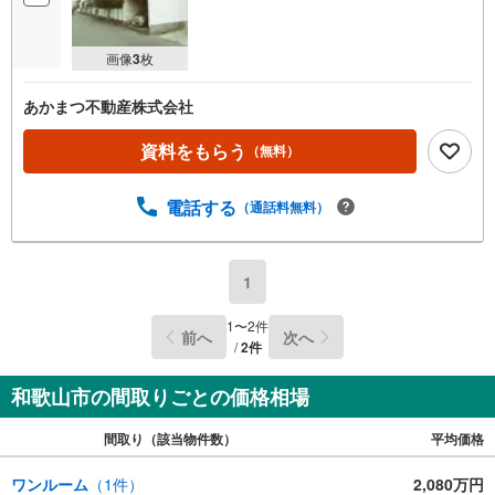
画像
3
枚
あかまつ不動産株式会社
資料をもらう
（無料）
電話する
（通話料無料）
1
1
〜
2
件
前へ
次へ
/
2
件
和歌山市の間取りごとの価格相場
間取り（該当物件数）
平均価格
ワンルーム
（
1
件）
2,080万円