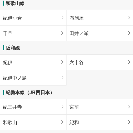
和歌山線
紀伊小倉
布施屋
千旦
田井ノ瀬
阪和線
紀伊
六十谷
紀伊中ノ島
紀勢本線（JR西日本）
紀三井寺
宮前
和歌山
紀和