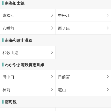
南海加太線
東松江
中松江
八幡前
西ノ庄
南海和歌山港線
和歌山港
わかやま電鉄貴志川線
田中口
日前宮
神前
竈山
南海線