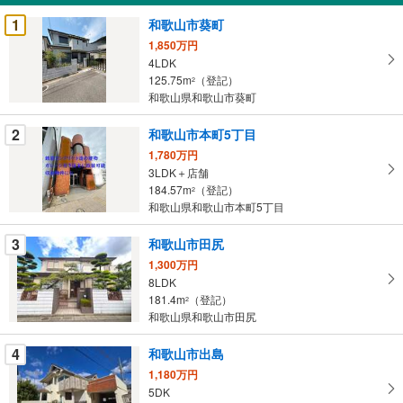
受
1
和歌山市葵町
け
1,850万円
取
4LDK
る
125.75m
（登記）
2
・
和歌山県和歌山市葵町
条
2
和歌山市本町5丁目
件
を
1,780万円
3LDK＋店舗
マ
184.57m
（登記）
2
イ
和歌山県和歌山市本町5丁目
ペ
ー
3
和歌山市田尻
ジ
1,300万円
に
8LDK
保
181.4m
（登記）
2
存
和歌山県和歌山市田尻
す
る
4
和歌山市出島
1,180万円
5DK