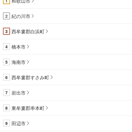
和歌山市
1
紀の川市
2
西牟婁郡白浜町
3
橋本市
4
海南市
5
西牟婁郡すさみ町
6
岩出市
7
東牟婁郡串本町
8
田辺市
9