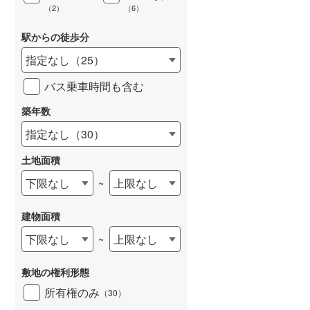
（
2
）
（
6
）
駅からの徒歩分
指定なし
（
25
）
バス乗車時間も含む
築年数
指定なし
（
30
）
土地面積
下限なし
上限なし
~
建物面積
下限なし
上限なし
~
敷地の権利形態
所有権のみ
（
30
）