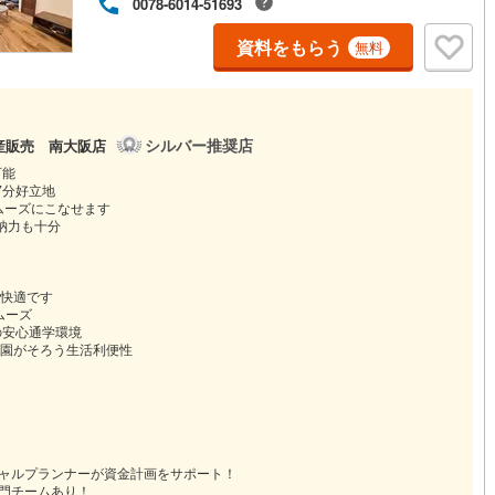
0078-6014-51693
資料をもらう
無料
シルバー推奨店
産販売 南大阪店
可能
7分好立地
ムーズにこなせます
納力も十分
快適です
ムーズ
の安心通学環境
園がそろう生活利便性
シャルプランナーが資金計画をサポート！
専門チームあり！