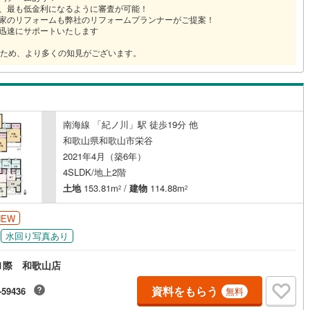
め、最も低金利になるように審査が可能！
お家のリフォームも弊社のリフォームプランナーがご提案！
に迅速にサポートいたします
ため、より多くの知見がございます。
南海線 「紀ノ川」駅 徒歩19分 他
和歌山県和歌山市栄谷
2021年4月（築6年）
4SLDK/地上2階
土地
153.81m
/
建物
114.88m
2
2
NEW
水回り写真あり
1際 和歌山店
資料をもらう
-59436
無料