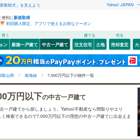
Yahoo! JAPAN
害救助犬」を支えよう
と便利に
新規取得
初回購入限定、アプリで使えるお得なクーポン
検索条件を保存しました
買う
建てる
売る
JR東海）
(
0
)
紀勢本線（JR西日本）
(
89
)
リノベーション
ョン
新築一戸建て
中古一戸建て
注文住宅
土地
売却査定
カ
この検索条件の新着物件通知は、
マイページ
から設定できます。
)
ション・リフォーム
築古・築30年以上
（
18
）
(
159
)
海南市
(
24
)
岩手
宮城
秋田
山形
1
)
)
御坊市
(
1
)
)
南海加太線
(
31
)
和歌山県、南海線、7,000万円
神奈川
埼玉
千葉
茨城
和歌山県
南海線
7,000万円以下の物件一覧
)
紀の川市
(
24
)
山港線
(
13
)
南海高野山ケーブル
(
0
)
美野町
1
）
(
6
)
伊都郡かつらぎ町
オール電化
（
9
）
(
3
)
長野
富山
石川
福井
電鉄貴志川線
(
43
)
000万円以下
の中古一戸建て
検索条件を保存する
野町
台以上
(
0
（
)
13
）
有田郡湯浅町
ビルトインガレージ
(
1
)
（
0
）
閉じる
閉じる
お気に入りリストを見る
お気に入りリストを見る
閉じる
閉じる
岐阜
静岡
三重
中古一戸建てから探しましょう。Yahoo!不動産なら間取りやエリ
田川町
タ付インターホン
(
16
)
日高郡美浜町
防犯カメラ
（
(
0
5
）
)
マイページ
く検索できるので7,000万円以下の理想の中古一戸建てに出会えま
兵庫
京都
滋賀
奈良
良町
(
0
)
日高郡印南町
(
2
)
全体
高川町
(
3
)
西牟婁郡白浜町
(
12
)