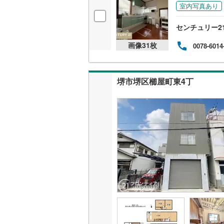
室内写真あり
センチュリー2
画像
31
枚
0078-6014
堺市堺区櫛屋町東4丁