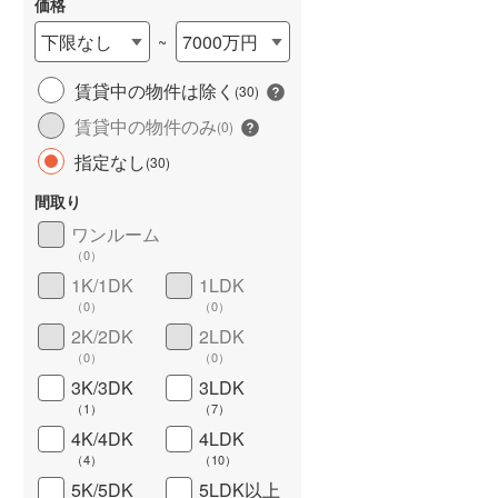
価格
下限なし
7000万円
~
賃貸中の物件は除く
(
30
)
長期優良住宅
（
1
）
賃貸中の物件のみ
(
0
)
指定なし
(
30
)
間取り
ワンルーム
（
0
）
1K/1DK
1LDK
（
0
）
（
0
）
詳しく見る
2K/2DK
2LDK
（
0
）
（
0
）
3K/3DK
3LDK
（
1
）
（
7
）
4K/4DK
4LDK
（
4
）
（
10
）
5K/5DK
5LDK以上