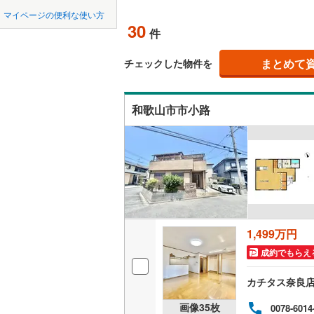
中国
鳥取
マイページの便利な使い方
西牟婁郡
吹き抜け
30
件
四国
徳島
東牟婁郡
二世帯向
まとめて
チェックした物件を
サービス
九州・沖縄
福岡
和歌山市市小路
立地
最寄りの
0
0
0
0
0
0
該当物件
該当物件
該当物件
該当物件
該当物件
該当物件
件
件
件
件
件
件
配置、向き、
前道6m
平坦地
（
1,499万円
成約でもらえ
LD
カチタス奈良
リビング
画像
35
枚
0078-6014
（
4
）