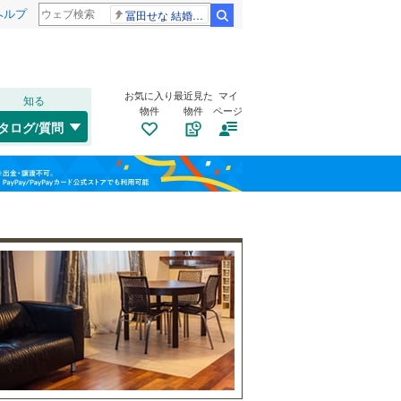
ヘルプ
冨田せな 結婚発表
検索
お気に入り
最近見た
マイ
知る
物件
物件
ページ
和歌山線
(
55
)
タログ/質問
橋本市
(
12
)
福島
田辺市
(
4
)
南海高野線
(
10
)
栃木
群馬
山梨
岩出市
(
27
)
紀州鉄道
(
1
)
伊都郡九度山町
トイレ２か所
（
(
8
1
）
)
有田郡広川町
太陽光発電システム
(
6
)
（
3
）
日高郡日高町
(
3
)
和歌山
日高郡みなべ町
(
2
)
西牟婁郡上富田町
(
0
)