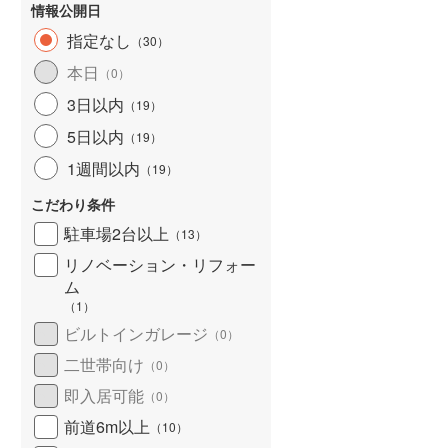
情報公開日
指定なし
（
30
）
本日
（
0
）
3日以内
（
19
）
5日以内
（
19
）
1週間以内
（
19
）
こだわり条件
駐車場2台以上
（
13
）
リノベーション・リフォー
ム
（
1
）
ビルトインガレージ
（
0
）
二世帯向け
（
0
）
即入居可能
（
0
）
前道6m以上
（
10
）