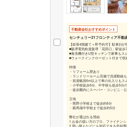
不動産会社おすすめポイント
センチュリー21フロンティア不動
【鉄骨4階建て＋即予約可】駐車2台
■阪堺電気軌道阪堺「花田口」駅徒歩
■食洗機付きU型キッチンで家事もス
■ウォークインクローゼット付きで収
特徴
・リフォーム歴あり
・ランドリールーム完備で洗濯動線も
・前道幅員6m以上で車の出入りもス
・小学校徒歩6分、中学校も徒歩5分
・徒歩圏内にスーパー・コンビニ・公
立地
・熊野小学校まで徒歩約6分
・殿馬場中学校まで徒歩約5分
弊社が選ばれる理由
1.お金の扱い方のプロ、ファイナン
2.買い替えなどにも対応できる売却