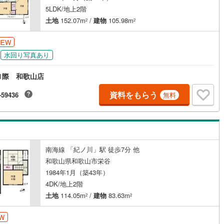
5LDK/地上2階
土地
152.07m
/
建物
105.98m
2
2
NEW
水回り写真あり
1際 和歌山店
資料をもらう
-59436
無料
南海線 「紀ノ川」駅 徒歩7分 他
和歌山県和歌山市栄谷
1984年1月（築43年）
4DK/地上2階
土地
114.05m
/
建物
83.63m
2
2
W