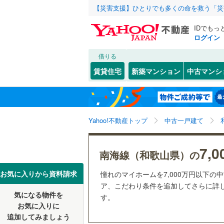
【災害支援】ひとりでも多くの命を救う「災
IDでもっ
ログイン
借りる
北海道
JR
北海道
紀勢本線（
こだわり条件
リフォーム、
賃貸住宅
新築マンション
中古マンシ
阪和線
(
31
リノベー
和歌山市
東北
青森
（
1
）
紀ノ川
(
7
)
(
1
有田市
(
4
私鉄・その他
南海線
(
30
(
18
)
関東
東京
Yahoo!不動産トップ
中古一戸建て
設備
新宮市
(
0
南海和歌
海草郡紀
床暖房
（
信越・北陸
新潟
わかやま
7,
南海線（和歌山県）の
伊都郡高
駐車場2
東海
愛知
お気に入りから資料請求
憧れのマイホームを7,000万円以下の
有田郡有
ＴＶモニ
ア、こだわり条件を追加してさらに詳し
気になる物件を
（
12
）
す。
近畿
大阪
日高郡由
お気に入りに
追加してみましょう
間取り、居室
日高郡日