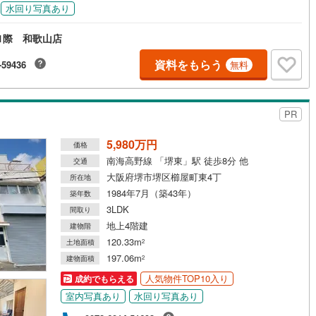
水回り写真あり
1際 和歌山店
資料をもらう
-59436
無料
PR
5,980万円
価格
南海高野線 「堺東」駅 徒歩8分 他
交通
大阪府堺市堺区櫛屋町東4丁
所在地
1984年7月（築43年）
築年数
3LDK
間取り
地上4階建
建物階
120.33m
土地面積
2
197.06m
建物面積
2
人気物件TOP10入り
成約でもらえる
室内写真あり
水回り写真あり