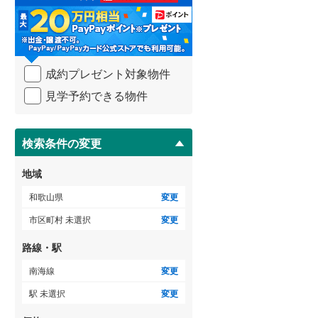
る
・
条
件
を
成約プレゼント対象物件
マ
イ
見学予約できる物件
ペ
ー
ジ
に
検索条件の変更
保
存
地域
す
る
和歌山県
変更
市区町村 未選択
変更
路線・駅
南海線
変更
駅 未選択
変更