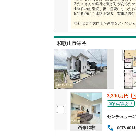
3.たくさんの銀行と繋がりがあるた
4.物件のお引渡し後に必要になった
5.定期的にご連絡を繋ぎ、有事の際
弊社は専門家同士が連携をとっている
和歌山市栄谷
3,300万円
室内写真あり
センチュリー2
画像
32
枚
0078-6014