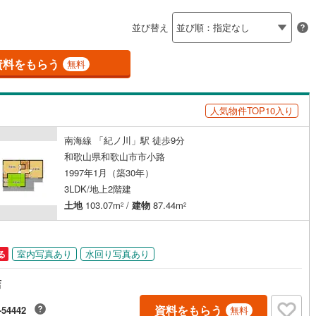
島根
岡山
広島
山口
すさみ町
(
3
)
東牟婁郡那智勝浦町
(
0
)
（
3
）
バリアフリー住宅
（
1
）
並び替え
香川
愛媛
高知
古座川町
(
0
)
東牟婁郡北山村
(
0
)
け
（
0
）
平屋・1階建て
（
3
）
保存した条件を見る
資料をもらう
無料
ルーム（納戸）
（
2
）
佐賀
長崎
熊本
大分
人気物件TOP10入り
駅が始発駅
（
0
）
海まで2km以内
（
0
）
南海線 「紀ノ川」駅 徒歩9分
この条件で検索する
この条件で検索する
この条件で検索する
この条件で検索する
この条件で検索する
この条件で検索する
市区町村以下を選択
市区町村を選択す
駅を選択する
和歌山県和歌山市市小路
1997年1月（築30年）
建ち方、日当たり
3LDK/地上2階建
以上
（
10
）
角地
（
1
）
土地
103.07m
/
建物
87.44m
2
2
19
）
室内写真あり
水回り写真あり
る
店
ダイニング15畳以上
資料をもらう
-54442
無料