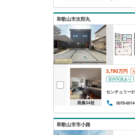
キッチン
和歌山市次郎丸
独立型キ
販売、価格、
即入居可
浴室
3,790万円
浴室乾燥
室内写真あり
センチュリー2
収納
画像
34
枚
0078-6014
ウォーク
（
5
）
和歌山市市小路
バルコニー、