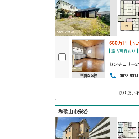
ウッドデ
構造・規模・
耐震、免
（
0
）
680万円
NE
室内写真あり
オンライン対
センチュリー2
オンライ
画像
35
枚
0078-6014
オンライ
取り扱い
和歌山市栄谷