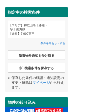
東牟婁郡太地町
(
0
)
間取り変更可能
（
0
）
指定中の検索条件
東牟婁郡串本町
(
2
)
3階建て以上
（
3
）
エリア
和歌山県【路線・
宮崎
鹿児島
沖縄
駅】南海線
条件
7,000万円
条件をリセットする
小学校まで1km以内
（
10
）
こ
する
る
条件をリセットする
条件をリセットする
条件をリセットする
条件をリセットする
条件をリセットする
条件をリセットする
新着物件通知を受け取る
の
検
索
検索条件を保存する
条
南道路
（
9
）
件
保存した条件の確認・通知設定の
で
変更・解除は
マイページ
から行え
通
ます。
知
を
受
物件の絞り込み
け
取