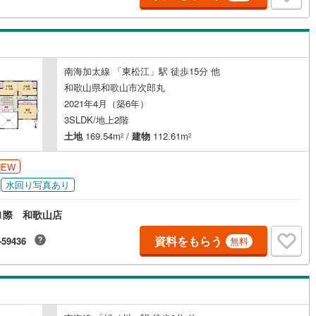
ッチン
（
0
）
対面キッチン
（
8
）
南海加太線 「東松江」駅 徒歩15分 他
和歌山県和歌山市次郎丸
契約、入居関連など
2021年4月（築6年）
3SLDK/地上2階
能
（
0
）
土地
169.54m
/
建物
112.61m
2
2
NEW
機あり
（
7
）
水回り写真あり
1際 和歌山店
資料をもらう
-59436
無料
インクローゼット
床下収納
（
11
）
庭