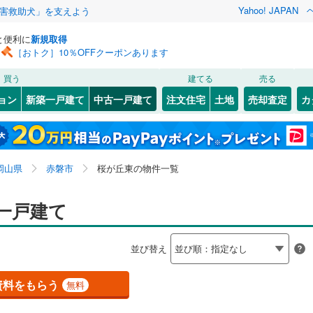
Yahoo! JAPAN
害救助犬」を支えよう
と便利に
新規取得
［おトク］10％OFFクーポンあります
検索条件を保存しました
買う
建てる
売る
JR西日本）
(
4
)
姫新線
(
0
)
リノベーション
ョン
新築一戸建て
中古一戸建て
注文住宅
土地
売却査定
カ
この検索条件の新着物件通知は、
マイページ
から設定できます。
吉備線
(
0
)
ション・リフォーム
築古・築30年以上
（
5
）
)
中区
桜が丘西
(
52
)
(
3
)
岩手
宮城
秋田
山形
芸備線
(
0
)
殿谷
(
2
)
岡山県、赤磐市、桜が丘東
神奈川
埼玉
千葉
茨城
線
(
0
)
土讃線
(
0
)
岡山県
赤磐市
桜が丘東の物件一覧
5
)
津山市
(
24
)
0
）
オール電化
（
0
）
長野
富山
石川
福井
一戸建て
軌道東山線
(
0
)
岡山電気軌道清輝橋線
(
0
)
)
井原市
(
5
)
検索条件を保存する
台以上
（
5
）
ビルトインガレージ
（
0
）
0
)
井原鉄道
(
0
)
閉じる
閉じる
お気に入りリストを見る
お気に入りリストを見る
閉じる
閉じる
)
新見市
(
1
)
岐阜
静岡
三重
並び替え
タ付インターホン
防犯カメラ
（
0
）
マイページ
(
7
)
赤磐市
(
18
)
兵庫
京都
滋賀
奈良
資料をもらう
無料
)
浅口市
(
5
)
全体