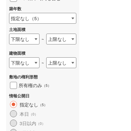
築年数
指定なし
（
5
）
土地面積
下限なし
上限なし
~
建物面積
下限なし
上限なし
~
敷地の権利形態
所有権のみ
（
5
）
情報公開日
指定なし
（
5
）
本日
（
0
）
3日以内
（
0
）