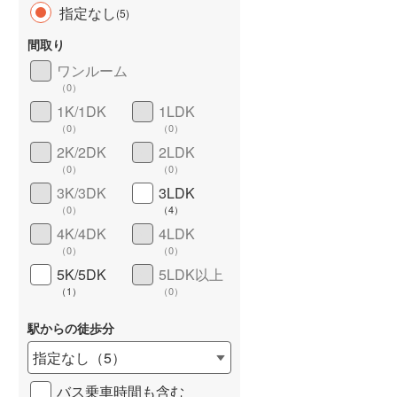
指定なし
(
5
)
間取り
ワンルーム
（
0
）
長期優良住宅
（
0
）
1K/1DK
1LDK
（
0
）
（
0
）
2K/2DK
2LDK
（
0
）
（
0
）
3K/3DK
3LDK
（
0
）
（
4
）
4K/4DK
4LDK
詳しく見る
（
0
）
（
0
）
5K/5DK
5LDK以上
（
1
）
（
0
）
駅からの徒歩分
指定なし
（
5
）
バス乗車時間も含む