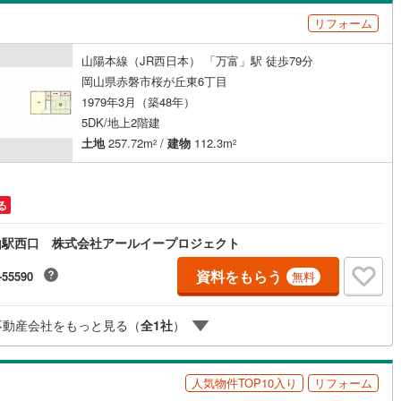
島根
岡山
広島
山口
島町
(
2
)
浅口郡里庄町
(
3
)
リフォーム
（
0
）
バリアフリー住宅
（
0
）
庄村
(
0
)
苫田郡鏡野町
(
2
)
香川
愛媛
高知
山陽本線（JR西日本） 「万富」駅 徒歩79分
け
（
0
）
平屋・1階建て
（
0
）
保存した条件を見る
義町
(
2
)
英田郡西粟倉村
(
0
)
岡山県赤磐市桜が丘東6丁目
ルーム（納戸）
（
1
）
佐賀
長崎
熊本
大分
1979年3月（築48年）
咲町
(
1
)
加賀郡吉備中央町
(
0
)
5DK/地上2階建
土地
257.72m
/
建物
112.3m
2
2
駅が始発駅
（
0
）
海まで2km以内
（
0
）
この条件で検索する
この条件で検索する
この条件で検索する
この条件で検索する
この条件で検索する
この条件で検索する
市区町村以下を選択
市区町村を選択す
駅を選択する
る
建ち方、日当たり
山駅西口 株式会社アールイープロジェクト
以上
（
1
）
角地
（
0
）
資料をもらう
-55590
無料
0
）
不動産会社をもっと見る（
全
1
社
）
ダイニング15畳以上
人気物件TOP10入り
リフォーム