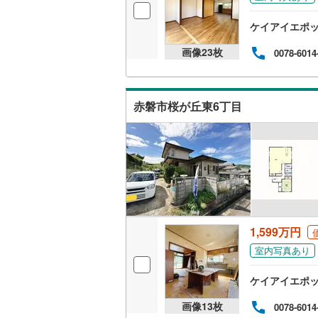
ケイアイエポ
画像
23
枚
0078-6014
赤磐市桜が丘東6丁目
1,599万円
室内写真あり
ケイアイエポ
画像
13
枚
0078-6014