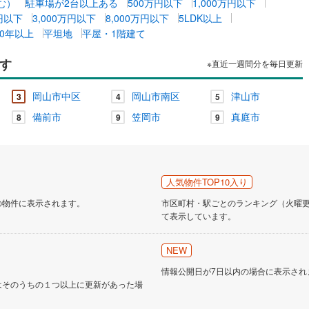
む）
駐車場が2台以上ある
500万円以下
1,000万円以下
万円以下
3,000万円以下
8,000万円以下
5LDK以上
0年以上
平坦地
平屋・1階建て
す
※直近一週間分を毎日更新
岡山市中区
岡山市南区
津山市
3
4
5
備前市
笠岡市
真庭市
8
9
9
人気物件TOP10入り
の物件に表示されます。
市区町村・駅ごとのランキング（火曜更新
て表示しています。
NEW
情報公開日が7日以内の場合に表示され
はそのうちの１つ以上に更新があった場