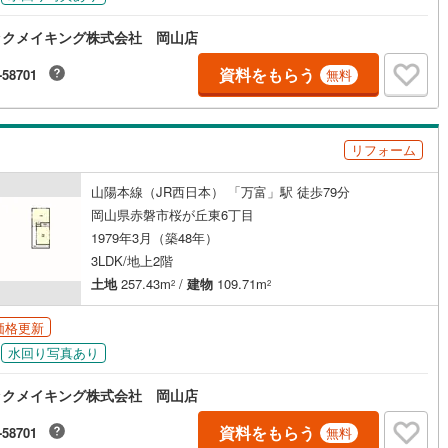
ックメイキング株式会社 岡山店
資料をもらう
-58701
無料
リフォーム
山陽本線（JR西日本） 「万富」駅 徒歩79分
岡山県赤磐市桜が丘東6丁目
1979年3月（築48年）
3LDK/地上2階
土地
257.43m
/
建物
109.71m
2
2
価格更新
水回り写真あり
ックメイキング株式会社 岡山店
資料をもらう
-58701
無料