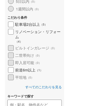
5日以内
（
0
）
1週間以内
（
0
）
こだわり条件
駐車場2台以上
（
5
）
リノベーション・リフォー
ム
（
4
）
ビルトインガレージ
（
0
）
二世帯向け
（
0
）
即入居可能
（
0
）
前道6m以上
（
1
）
平坦地
（
0
）
すべてのこだわりを見る
キーワードで探す