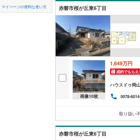
中国
鳥取
都窪郡早
マイページの便利な使い方
赤磐市桜が丘東6丁目
吹き抜け
真庭郡新
四国
徳島
二世帯向
勝田郡奈
サービス
九州・沖縄
福岡
久米郡美
立地
最寄りの
1,649万円
0
0
0
0
0
0
該当物件
該当物件
該当物件
該当物件
該当物件
該当物件
件
件
件
件
件
件
成約でもらえ
配置、向き、
ハウスドゥ岡
前道6m
画像
10
枚
0078-6014
平坦地
（
取り扱い
LD
リビング
赤磐市桜が丘東6丁目
（
0
）