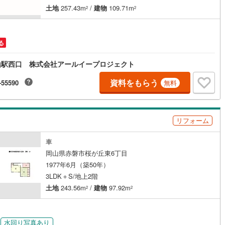
土地
257.43m
/
建物
109.71m
2
2
ッキあり
（
0
）
施工・品質・工法関連
る
震、制震構造
住宅性能評価付き
（
0
）
山駅西口 株式会社アールイープロジェクト
資料をもらう
-55590
無料
応
ン内見(相談)可
（
3
）
IT重説可
（
3
）
リフォーム
ン対応とは？
車
岡山県赤磐市桜が丘東6丁目
1977年6月（築50年）
3LDK＋S/地上2階
土地
243.56m
/
建物
97.92m
2
2
水回り写真あり