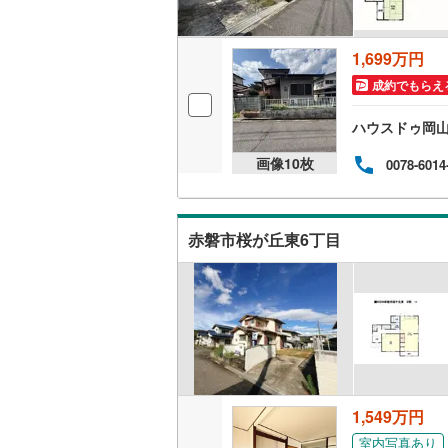
ウッドデ
1,699万円
構造・規模・
成約でもらえ
耐震、免
ハウスドゥ岡
（
0
）
画像
10
枚
0078-6014
オンライン対
オンライ
赤磐市桜が丘東6丁目
オンライ
1,549万円
室内写真あり