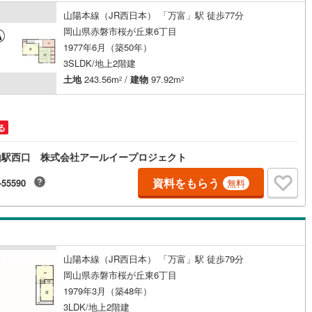
山陽本線（JR西日本） 「万富」駅 徒歩77分
岡山県赤磐市桜が丘東6丁目
1977年6月（築50年）
ッチン
（
0
）
対面キッチン
（
0
）
3SLDK/地上2階建
土地
243.56m
/
建物
97.92m
2
2
契約、入居関連など
能
（
0
）
る
山駅西口 株式会社アールイープロジェクト
資料をもらう
機あり
（
0
）
-55590
無料
インクローゼット
床下収納
（
0
）
山陽本線（JR西日本） 「万富」駅 徒歩79分
岡山県赤磐市桜が丘東6丁目
1979年3月（築48年）
庭
3LDK/地上2階建