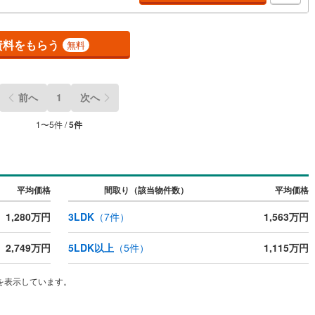
資料をもらう
無料
前へ
1
次へ
1
〜
5
件 /
5
件
平均価格
間取り（該当物件数）
平均価格
1,280万円
3LDK
（
7
件）
1,563万円
2,749万円
5LDK以上
（
5
件）
1,115万円
を表示しています。