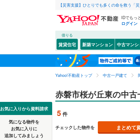
【災害支援】ひとりでも多くの命を救う「災
IDでもっ
ログイン
借りる
北海道
JR
北海道
山陽本線（
こだわり条件
リフォーム、
賃貸住宅
新築マンション
中古マンシ
津山線
(
0
)
リノベー
岡山市
北区
可真上
(
61
(
1
)
東北
青森
（
4
）
伯備線
(
0
)
南区
山陽
(
(
33
4
)
)
関東
東京
本四備讃
Yahoo!不動産トップ
中古一戸建て
設備
馬屋
(
1
)
岡山県のそのほ
倉敷市
(
6
床暖房
（
信越・北陸
かの地域
新潟
私鉄・その他
赤磐市桜が丘東の中古
岡山電気
笠岡市
(
5
駐車場2
智頭急行
(
高梁市
(
3
東海
愛知
お気に入りから資料請求
5
件
ＴＶモニ
瀬戸内市
気になる物件を
（
0
）
近畿
大阪
まとめて
チェックした物件を
お気に入りに
美作市
(
4
追加してみましょう
間取り、居室