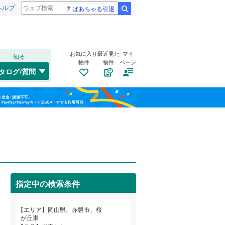
ヘルプ
ばあちゃる引退
検索
お気に入り
最近見た
マイ
知る
物件
物件
ページ
赤穂線
(
0
)
タログ/質問
宇野線
(
0
)
東区
桜が丘東
(
30
)
(
5
)
福島
因美線
(
0
)
沼田
(
2
)
栃木
群馬
山梨
山陽新幹線
(
0
)
玉野市
(
10
)
トイレ２か所
（
0
）
水島臨海鉄道
(
0
)
総社市
(
10
)
太陽光発電システム
（
0
）
備前市
(
9
)
指定中の検索条件
真庭市
(
3
)
和歌山
エリア
岡山県、赤磐市、桜
和気郡和気町
(
0
)
が丘東