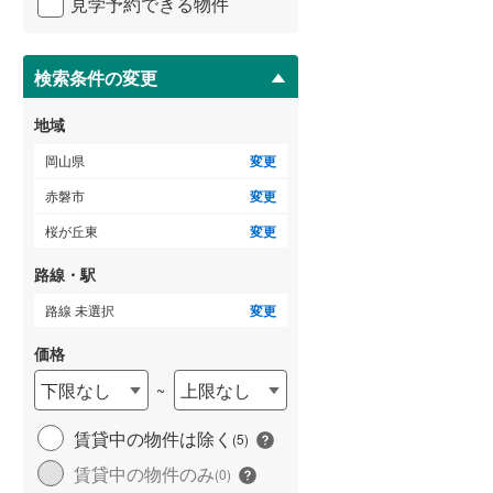
見学予約できる物件
ペ
ー
ジ
に
検索条件の変更
保
存
地域
す
る
岡山県
変更
赤磐市
変更
桜が丘東
変更
路線・駅
路線 未選択
変更
価格
下限なし
上限なし
~
賃貸中の物件は除く
(
5
)
賃貸中の物件のみ
(
0
)