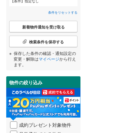
条件
指定なし
小田郡矢掛町
(
1
)
間取り変更可能
（
0
）
条件をリセットする
勝田郡勝央町
(
1
)
3階建て以上
（
0
）
こ
久米郡久米南町
(
0
)
新着物件通知を受け取る
の
宮崎
鹿児島
沖縄
検
索
検索条件を保存する
条
件
保存した条件の確認・通知設定の
で
小学校まで1km以内
（
2
）
変更・解除は
マイページ
から行え
通
する
る
条件をリセットする
条件をリセットする
条件をリセットする
条件をリセットする
条件をリセットする
条件をリセットする
ます。
知
を
受
物件の絞り込み
南道路
（
0
）
け
取
る
・
条
件
を
成約プレゼント対象物件
マ
イ