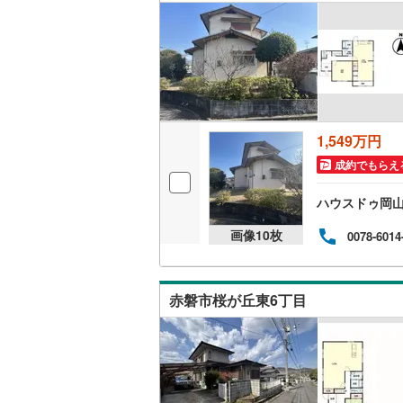
キッチン
独立型キ
販売、価格、
1,549万円
即入居可
成約でもらえ
浴室
ハウスドゥ岡
画像
10
枚
浴室乾燥
0078-6014
収納
赤磐市桜が丘東6丁目
ウォーク
（
0
）
バルコニー、