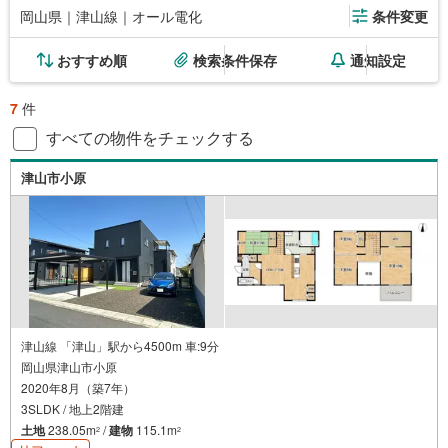
岡山県｜津山線｜オール電化
条件変更
おすすめ順
検索条件保存
通知設定
7
件
すべての物件をチェックする
津山市小原
津山線 「津山」駅から4500m 車:9分
岡山県津山市小原
2020年8月（築7年）
3SLDK / 地上2階建
土地
238.05m
/
建物
115.1m
2
2