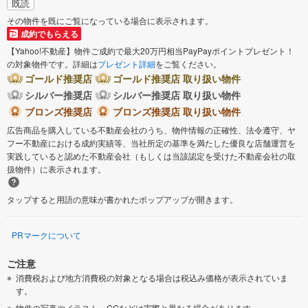
既読
その物件を既にご覧になっている場合に表示されます。
成約でもらえる
【Yahoo!不動産】物件ご成約で最大20万円相当PayPayポイントプレゼント！
の対象物件です。詳細は
プレゼント詳細
をご覧ください。
ゴールド推奨店
ゴールド推奨店 取り扱い物件
シルバー推奨店
シルバー推奨店 取り扱い物件
ブロンズ推奨店
ブロンズ推奨店 取り扱い物件
広告商品を購入している不動産会社のうち、物件情報の正確性、法令遵守、ヤ
フー不動産における成約実績等、当社所定の基準を満たした優良な店舗運営を
実践していると認めた不動産会社（もしくは当該認定を受けた不動産会社の取
扱物件）に表示されます。
タップすると用語の意味が書かれたポップアップが開きます。
PRマークについて
ご注意
消費税および地方消費税の対象となる場合は税込み価格が表示されていま
す。
物件の写真やイラスト、CGなどは実際と異なる場合があります。