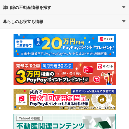
津山線の不動産情報を探す
路線・駅から探す
地域から探す
暮らしのお役立ち情報
不動産・住宅
賃貸住宅
通勤・通学時間から探す
地図から探す
マンションカタログ
教えて！住まいの先生
新築マンション
中古マンション
新築一戸建て
中古一戸建て
注文住宅
土地
売却査定