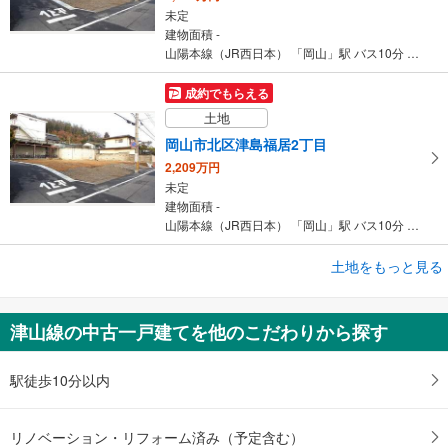
未定
建物面積 -
山陽本線（JR西日本） 「岡山」駅 バス10分 福居バス停 バス停下車 徒歩5分
成約でもらえる
土地
岡山市北区津島福居2丁目
2,209万円
未定
建物面積 -
山陽本線（JR西日本） 「岡山」駅 バス10分 福居バス停 バス停下車 徒歩5分
土地をもっと見る
土地
岡山市北区御津宇垣
450万円
津山線の中古一戸建てを他のこだわりから探す
未定
建物面積 -
津山線 「野々口」駅 徒歩17分
駅徒歩10分以内
リノベーション・リフォーム済み（予定含む）