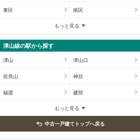
東区
南区
岡山県のそのほかの地域
もっと見る
倉敷市
津山市
津山線の駅から探す
玉野市
笠岡市
津山
津山口
井原市
総社市
佐良山
神目
高梁市
瀬戸内市
福渡
建部
赤磐市
真庭市
もっと見る
美作市
都窪郡早島町
中古一戸建てトップへ戻る
苫田郡鏡野町
久米郡美咲町