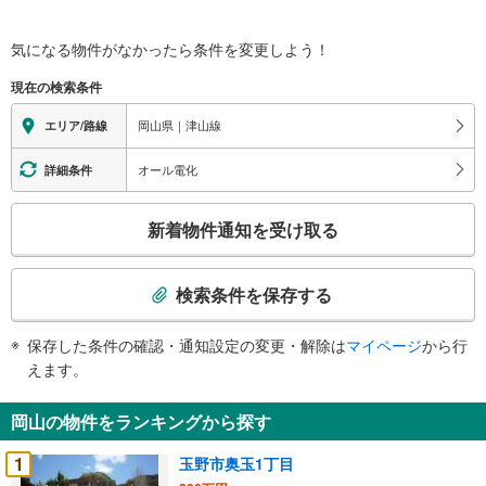
気になる物件がなかったら
条件を変更しよう！
現在の検索条件
岡山県｜津山線
エリア/路線
オール電化
詳細条件
こ
新着物件通知を受け取る
の
検
索
検索条件を保存する
条
件
保存した条件の確認・通知設定の変更・解除は
マイページ
から行
で
えます。
通
知
岡山の物件をランキングから探す
を
受
1
玉野市奥玉1丁目
け