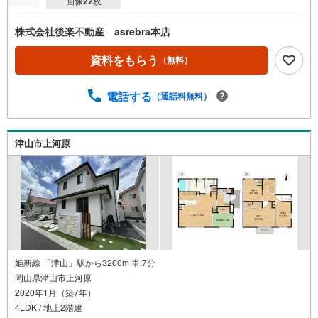
画像
22
枚
株式会社後楽不動産 asrebra本店
資料をもらう
（無料）
電話する
（通話料無料）
津山市上河原
姫新線 「津山」駅から3200m 車:7分
岡山県津山市上河原
2020年1月（築7年）
4LDK / 地上2階建