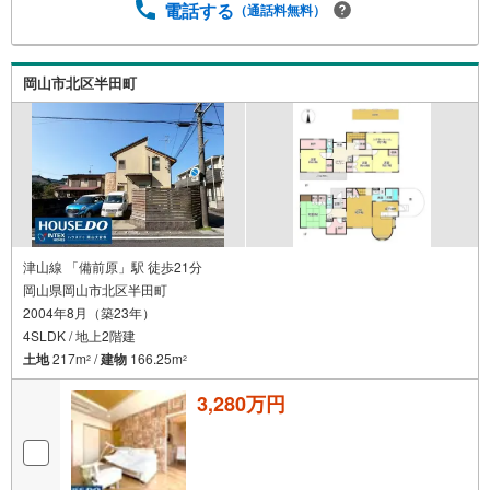
電話する
（通話料無料）
岡山市北区半田町
津山線 「備前原」駅 徒歩21分
岡山県岡山市北区半田町
2004年8月（築23年）
4SLDK / 地上2階建
土地
217m
/
建物
166.25m
2
2
3,280万円