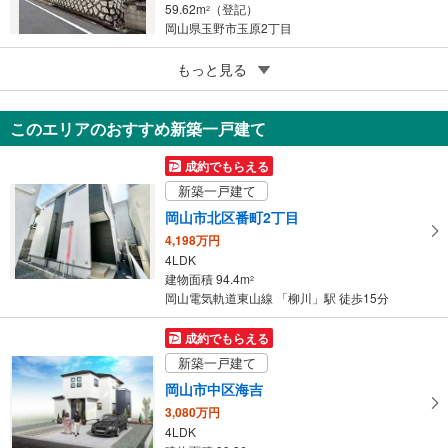
59.62m
（登記）
2
岡山県玉野市玉原2丁目
5
もっと見る
成約でもらえる
岡山市北区平野
1,390万円
このエリアのおすすめ新築一戸建て
6DK
73.7m
（登記）
2
成約でもらえる
岡山県岡山市北区平野
新築一戸建て
岡山市北区番町2丁目
4,198万円
4LDK
建物面積 94.4m
2
岡山電気軌道東山線 「柳川」駅 徒歩15分
成約でもらえる
新築一戸建て
岡山市中区海吉
3,080万円
4LDK