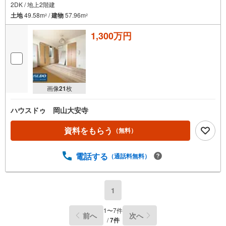
2DK / 地上2階建
土地
49.58m
/
建物
57.96m
2
2
1,300万円
画像
21
枚
ハウスドゥ 岡山大安寺
資料をもらう
（無料）
電話する
（通話料無料）
1
1
〜
7
件
前へ
次へ
/
7
件