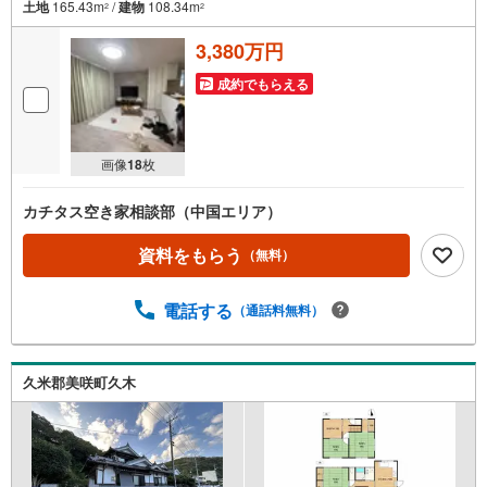
土地
165.43m
/
建物
108.34m
2
2
3,380万円
成約でもらえる
画像
18
枚
カチタス空き家相談部（中国エリア）
資料をもらう
（無料）
電話する
（通話料無料）
久米郡美咲町久木