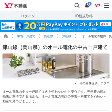
Yahoo!不動産
検索
通知
i
ログイン
ID新規取得
中古一戸建て
岡山県
津山線
オール電化の物件一覧
津山線（岡山県）のオール電化の中古一戸建て
一部の画像提供：アフロ
オール電化の中古一戸建ては火を使わないから安心です。光熱費の節約
効果が期待できる場合も。オール電化の理想の中古一戸建てをYahoo!不
動産で見つけましょう。