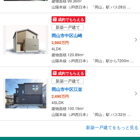
建物面積 99.36m
2
山陽本線（JR西日本） 「岡山」駅 バス28分 海吉 バス停下車 徒歩7分
成約でもらえる
新築一戸建て
岡山市中区山崎
2,980万円
4LDK
建物面積 120.89m
2
山陽本線（JR西日本） 「岡山」駅から7200m 車:24分
成約でもらえる
新築一戸建て
岡山市中区江並
2,490万円
4SLDK
建物面積 100.19m
2
山陽本線（JR西日本） 「岡山」駅 バス32分 三蟠郵便局北 バス停下車 徒歩10分
成約でもらえる
新築一戸建てをもっと見る
新築一戸建て