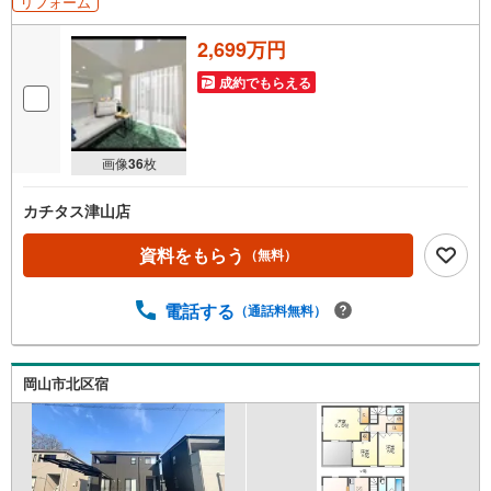
リフォーム
2,699万円
成約でもらえる
画像
36
枚
カチタス津山店
資料をもらう
（無料）
電話する
（通話料無料）
岡山市北区宿