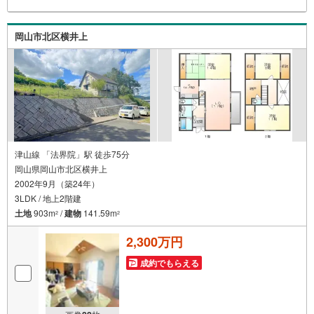
岡山市北区横井上
津山線 「法界院」駅 徒歩75分
岡山県岡山市北区横井上
2002年9月（築24年）
3LDK / 地上2階建
土地
903m
/
建物
141.59m
2
2
2,300万円
成約でもらえる