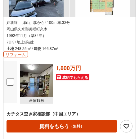
姫新線 「津山」駅から4100m 車:32分
岡山県久米郡美咲町久木
1992年11月（築34年）
7DK / 地上2階建
土地
248.25m
/
建物
166.87m
2
2
リフォーム
1,800万円
成約でもらえる
画像
18
枚
カチタス空き家相談部（中国エリア）
資料をもらう
（無料）