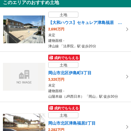
このエリアのおすすめ土地
岡山市北区下伊福上町
3,698万円
土地
4LDK
建物面積 92.2m
2
【大和ハウス】セキュレア津島福居 （建築条件付宅地分譲）
吉備線 「備前三門」駅 徒歩1分
2,690万円
未定
建物面積 -
津山線 「法界院」駅 徒歩20分
成約でもらえる
土地
岡山市北区伊島町3丁目
3,320万円
未定
建物面積 -
山陽本線（JR西日本） 「岡山」駅 徒歩30分
成約でもらえる
土地
岡山市北区津島福居2丁目
2,282万円