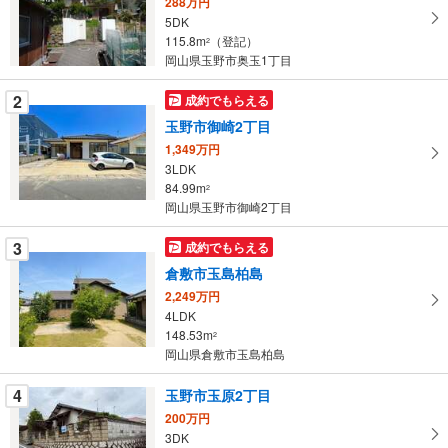
288万円
取
5DK
る
115.8m
（登記）
2
・
岡山県玉野市奥玉1丁目
条
2
成約でもらえる
件
を
玉野市御崎2丁目
マ
1,349万円
イ
3LDK
84.99m
ペ
2
岡山県玉野市御崎2丁目
ー
ジ
3
成約でもらえる
に
倉敷市玉島柏島
保
2,249万円
存
4LDK
す
148.53m
2
る
岡山県倉敷市玉島柏島
4
玉野市玉原2丁目
200万円
3DK