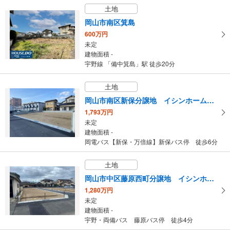
土地
岡山市南区箕島
600万円
未定
建物面積 -
宇野線 「備中箕島」駅 徒歩20分
土地
岡山市南区新保分譲地 イシンホーム岡山
1,793万円
未定
建物面積 -
岡電バス【新保・万倍線】新保バス停 徒歩6分
土地
岡山市中区藤原西町分譲地 イシンホーム岡山
1,280万円
未定
建物面積 -
宇野・両備バス 藤原バス停 徒歩4分