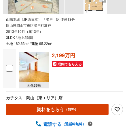
山陽本線（JR西日本） 「瀬戸」駅 徒歩13分
岡山県岡山市東区瀬戸町瀬戸
2013年10月（築13年）
3LDK / 地上2階建
土地
182.63m
/
建物
95.22m
2
2
2,199万円
成約でもらえる
画像
36
枚
カチタス 岡山（東エリア）店
資料をもらう
（無料）
電話する
（通話料無料）