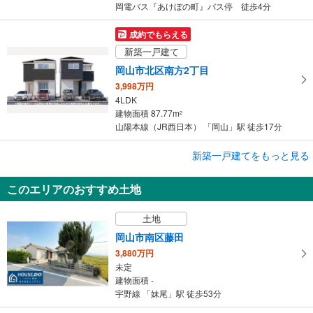
岡電バス『あけぼの町』バス停 徒歩4分
成約でもらえる
新築一戸建て
岡山市北区南方2丁目
3,998万円
4LDK
建物面積 87.77m
2
山陽本線（JR西日本） 「岡山」駅 徒歩17分
成約でもらえる
新築一戸建てをもっと見る
新築一戸建て
このエリアのおすすめ土地
岡山市北区富町1丁目
4,498万円
土地
4LDK
建物面積 87.15m
2
岡山市南区藤田
山陽本線（JR西日本） 「岡山」駅 徒歩12分
3,880万円
未定
建物面積 -
宇野線 「妹尾」駅 徒歩53分