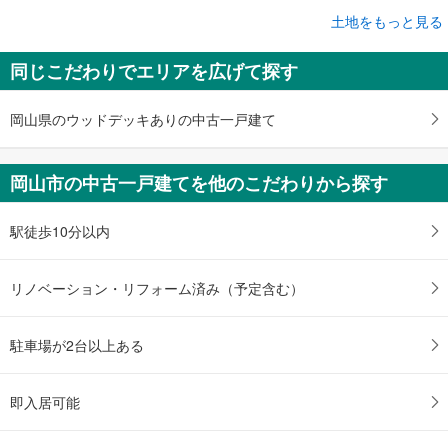
土地をもっと見る
土地
岡山市南区築港新町1丁目
同じこだわりでエリアを広げて探す
2,480万円
未定
建物面積 -
岡山県のウッドデッキありの中古一戸建て
山陽本線（JR西日本） 「岡山」駅 バス35分 南輝小学校前 バス停下車 徒歩3分
岡山市の中古一戸建てを他のこだわりから探す
駅徒歩10分以内
リノベーション・リフォーム済み（予定含む）
駐車場が2台以上ある
即入居可能