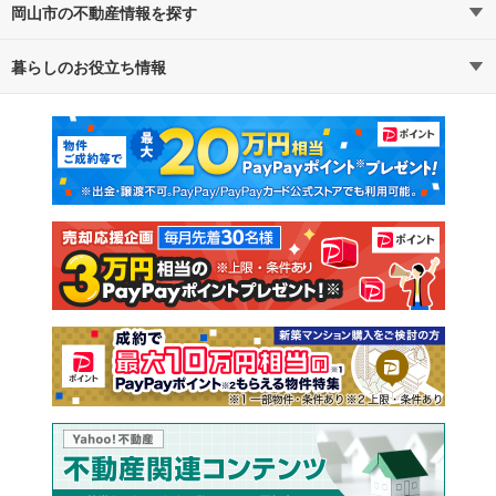
岡山市の不動産情報を探す
路線・駅から探す
地域から探す
暮らしのお役立ち情報
不動産・住宅
賃貸住宅
通勤・通学時間から探す
地図から探す
マンションカタログ
教えて！住まいの先生
新築マンション
中古マンション
新築一戸建て
中古一戸建て
注文住宅
土地
売却査定