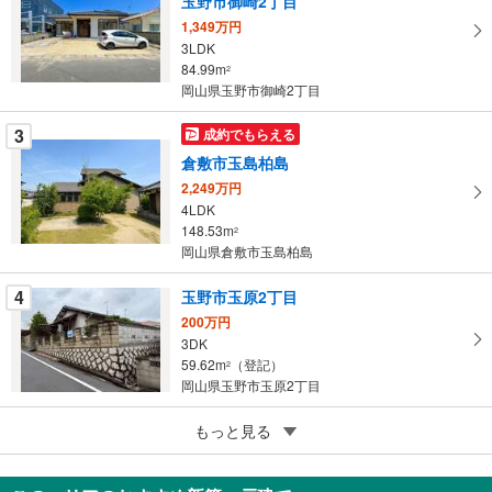
玉野市御崎2丁目
マ
1,349万円
イ
3LDK
84.99m
ペ
2
岡山県玉野市御崎2丁目
ー
ジ
3
成約でもらえる
に
倉敷市玉島柏島
保
2,249万円
存
4LDK
す
148.53m
2
る
岡山県倉敷市玉島柏島
4
玉野市玉原2丁目
200万円
3DK
59.62m
（登記）
2
岡山県玉野市玉原2丁目
5
もっと見る
成約でもらえる
岡山市北区平野
1,390万円