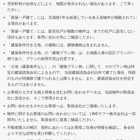
市区町村の合併などにより、地図が表示されない場合があります。ご了承く
ださい。
「新築一戸建て」には、完成後1年を経過している未入居物件が掲載されてい
る場合があります。
「新築一戸建て」には、販売住戸が複数の物件は、全ての住戸に該当しない
項目もあります。各問い合わせ先にご確認ください。
「建築条件付き土地」の価格には、建物価格は含まれません。
「建築条件付き土地」の「建物プラン例」は、土地購入者の設計プランの一
例であり、プランの採用可否は任意です。
「土地（建築条件なし）」の「建物プラン例」に関して、そのプラン例は特
定の建築請負会社によるもので、 当該建築請負会社以外で建てた場合、同様
のものが同価格で建てられるとは限りません。また、建築請負会社を特定す
るものではありません。
お客様が入力する個人情報を含むお問い合わせデータは、当該物件の取扱会
社に送信され、そこで管理されます。
お問い合わせをされたお客様へは、取扱会社がご連絡いたします。
物件に関するお客様のお問い合わせについては、LINEヤフー株式会社は一切
関与いたしません。取扱会社に直接ご確認ください。
不動産購入の検討、契約にあたってはお客様ご自身が情報を確認し、各会社
より十分な説明を受け判断してください。