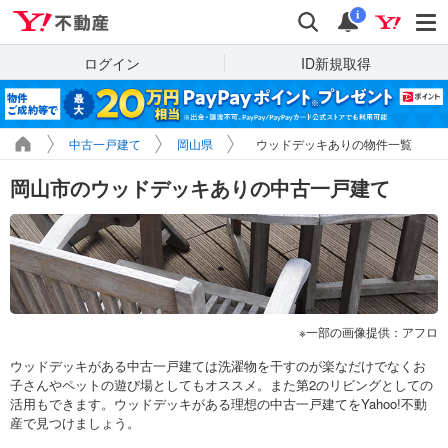
Yahoo!不動産
検索
通知
i
ログイン
ID新規取得
中古一戸建て
岡山県
ウッドデッキありの物件一覧
岡山市のウッドデッキありの中古一戸建て
一部の画像提供：アフロ
ウッドデッキがある中古一戸建ては洗濯物を干すのが楽なだけでなくお
子さんやペットの遊び場としてもオススメ。また第2のリビングとしての
活用もできます。ウッドデッキがある理想の中古一戸建てをYahoo!不動
産で見つけましょう。