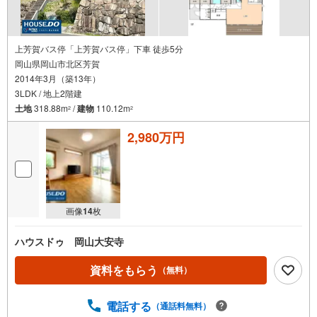
上芳賀バス停「上芳賀バス停」下車 徒歩5分
岡山県岡山市北区芳賀
2014年3月（築13年）
3LDK / 地上2階建
土地
318.88m
/
建物
110.12m
2
2
2,980万円
画像
14
枚
ハウスドゥ 岡山大安寺
資料をもらう
（無料）
電話する
（通話料無料）