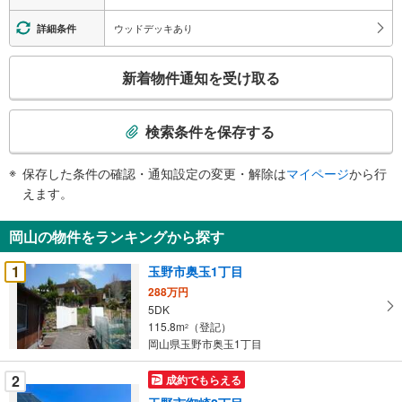
ウッドデッキあり
詳細条件
こ
新着物件通知を受け取る
の
検
索
検索条件を保存する
条
件
保存した条件の確認・通知設定の変更・解除は
マイページ
から行
で
えます。
通
知
岡山の物件をランキングから探す
を
受
1
玉野市奥玉1丁目
け
288万円
取
5DK
る
115.8m
（登記）
2
・
岡山県玉野市奥玉1丁目
条
2
成約でもらえる
件
を