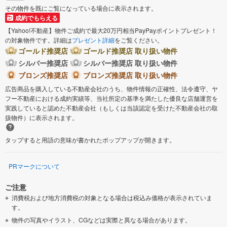
その物件を既にご覧になっている場合に表示されます。
成約でもらえる
【Yahoo!不動産】物件ご成約で最大20万円相当PayPayポイントプレゼント！
の対象物件です。詳細は
プレゼント詳細
をご覧ください。
ゴールド推奨店
ゴールド推奨店 取り扱い物件
シルバー推奨店
シルバー推奨店 取り扱い物件
ブロンズ推奨店
ブロンズ推奨店 取り扱い物件
広告商品を購入している不動産会社のうち、物件情報の正確性、法令遵守、ヤ
フー不動産における成約実績等、当社所定の基準を満たした優良な店舗運営を
実践していると認めた不動産会社（もしくは当該認定を受けた不動産会社の取
扱物件）に表示されます。
タップすると用語の意味が書かれたポップアップが開きます。
PRマークについて
ご注意
消費税および地方消費税の対象となる場合は税込み価格が表示されていま
す。
物件の写真やイラスト、CGなどは実際と異なる場合があります。