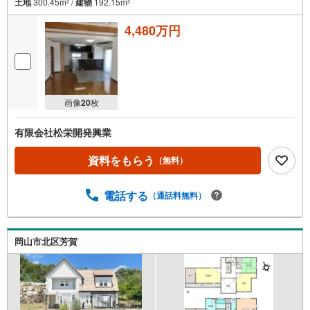
土地
300.45m
/
建物
192.15m
2
2
4,480万円
画像
20
枚
有限会社松栄開発興業
資料をもらう
（無料）
電話する
（通話料無料）
岡山市北区芳賀