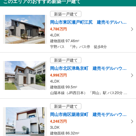
このエリアのおすすめ新築一戸建て
6DK
73.7m
（登記）
2
新築一戸建て
岡山県岡山市北区平野
岡山市東区瀬戸町江尻 建売モデルハウス イシンホーム岡山
4,786万円
4LDK
建物面積 97.46m
2
宇野バス 『沖』バス停 徒歩8分
新築一戸建て
岡山市北区津島京町 建売モデルハウス イシンホーム岡山
4,998万円
4LDK
建物面積 99.5m
2
山陽本線（JR西日本） 「岡山」駅 バス20分 商大前 バス停下車 徒歩5分
新築一戸建て
岡山市南区築港栄町 建売モデルハウス イシンホーム岡山
4,248万円
3LDK
建物面積 86.32m
2