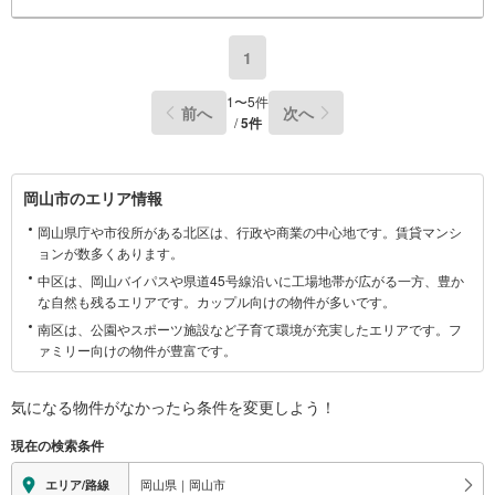
1
1
〜
5
件
前へ
次へ
/
5
件
岡
岡山市のエリア情報
山
岡山県庁や市役所がある北区は、行政や商業の中心地です。賃貸マンシ
市
ョンが数多くあります。
に
中区は、岡山バイパスや県道45号線沿いに工場地帯が広がる一方、豊か
関
な自然も残るエリアです。カップル向けの物件が多いです。
す
南区は、公園やスポーツ施設など子育て環境が充実したエリアです。フ
る
ァミリー向けの物件が豊富です。
情
報
気になる物件がなかったら
条件を変更しよう！
現在の検索条件
岡山県｜岡山市
エリア/路線