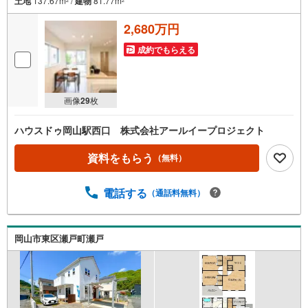
土地
137.67m
/
建物
81.77m
2
2
2,680万円
成約でもらえる
画像
29
枚
ハウスドゥ岡山駅西口 株式会社アールイープロジェクト
資料をもらう
（無料）
電話する
（通話料無料）
岡山市東区瀬戸町瀬戸