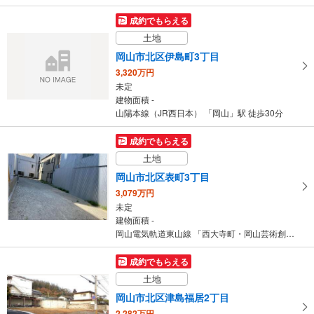
成約でもらえる
土地
岡山市北区伊島町3丁目
3,320万円
未定
建物面積 -
山陽本線（JR西日本） 「岡山」駅 徒歩30分
成約でもらえる
土地
岡山市北区表町3丁目
3,079万円
未定
建物面積 -
岡山電気軌道東山線 「西大寺町・岡山芸術創造劇場ハレノワ前」駅 徒歩1分
成約でもらえる
土地
岡山市北区津島福居2丁目
2,282万円