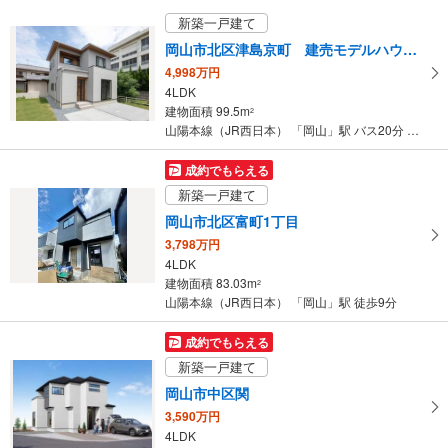
73.7m
（登記）
2
新築一戸建て
岡山県岡山市北区平野
岡山市北区津島京町 建売モデルハウス イシンホーム岡山
4,998万円
4LDK
建物面積 99.5m
2
山陽本線（JR西日本） 「岡山」駅 バス20分 商大前 バス停下車 徒歩5分
成約でもらえる
新築一戸建て
岡山市北区富町1丁目
3,798万円
4LDK
建物面積 83.03m
2
山陽本線（JR西日本） 「岡山」駅 徒歩9分
成約でもらえる
新築一戸建て
岡山市中区関
3,590万円
4LDK