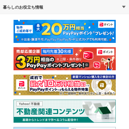
暮らしのお役立ち情報
不動産・住宅
賃貸住宅
通勤・通学時間から探す
地図から探す
マンションカタログ
教えて！住まいの先生
新築マンション
中古マンション
新築一戸建て
中古一戸建て
注文住宅
土地
売却査定