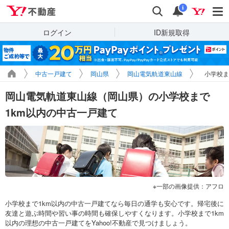
Yahoo!不動産
検索
通知
i
ログイン
ID新規取得
中古一戸建て
岡山県
岡山電気軌道東山線
小学校ま
岡山電気軌道東山線（岡山県）の小学校まで
1km以内の中古一戸建て
一部の画像提供：アフロ
小学校まで1km以内の中古一戸建てなら毎日の通学も安心です。帰宅後に
友達と遊ぶ時間や習い事の時間も確保しやすくなります。小学校まで1km
以内の理想の中古一戸建てをYahoo!不動産で見つけましょう。