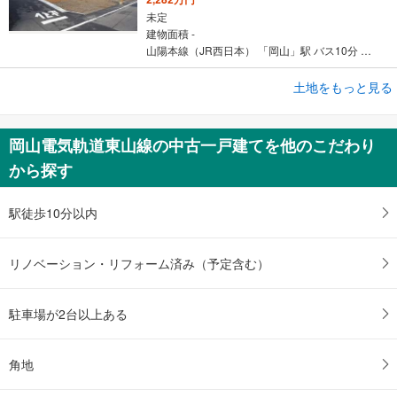
未定
建物面積 -
山陽本線（JR西日本） 「岡山」駅 バス10分 福居バス停 バス停下車 徒歩5分
成約でもらえる
土地をもっと見る
土地
岡山市北区津島福居2丁目
岡山電気軌道東山線の中古一戸建てを他のこだわり
2,209万円
から探す
未定
建物面積 -
山陽本線（JR西日本） 「岡山」駅 バス10分 福居バス停 バス停下車 徒歩5分
駅徒歩10分以内
リノベーション・リフォーム済み（予定含む）
駐車場が2台以上ある
角地