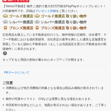
【Yahoo!不動産】物件ご成約で最大20万円相当PayPayポイントプレゼント！
の対象物件です。詳細は
プレゼント詳細
をご覧ください。
ゴールド推奨店
ゴールド推奨店 取り扱い物件
シルバー推奨店
シルバー推奨店 取り扱い物件
ブロンズ推奨店
ブロンズ推奨店 取り扱い物件
広告商品を購入している不動産会社のうち、物件情報の正確性、法令遵守、ヤ
フー不動産における成約実績等、当社所定の基準を満たした優良な店舗運営を
実践していると認めた不動産会社（もしくは当該認定を受けた不動産会社の取
扱物件）に表示されます。
タップすると用語の意味が書かれたポップアップが開きます。
PRマークについて
ご注意
消費税および地方消費税の対象となる場合は税込み価格が表示されていま
す。
物件の写真やイラスト、CGなどは実際と異なる場合があります。
市区町村の合併などにより、地図が表示されない場合があります。ご了承く
ださい。