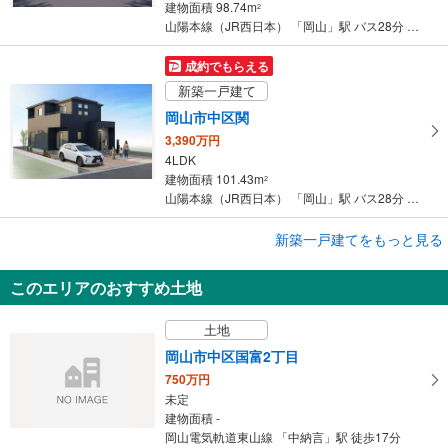
建物面積 98.74m
2
山陽本線（JR西日本） 「岡山」駅 バス28分 兼基 バス停下車 徒歩12分
成約でもらえる
新築一戸建て
岡山市中区関
3,390万円
4LDK
建物面積 101.43m
2
山陽本線（JR西日本） 「岡山」駅 バス28分 兼基 バス停下車 徒歩12分
成約でもらえる
新築一戸建てをもっと見る
新築一戸建て
このエリアのおすすめ土地
岡山市中区山崎
2,930万円
土地
3LDK
建物面積 111.37m
2
岡山市中区国富2丁目
山陽本線（JR西日本） 「岡山」駅から7200m 車:24分
750万円
未定
建物面積 -
岡山電気軌道東山線 「中納言」駅 徒歩17分