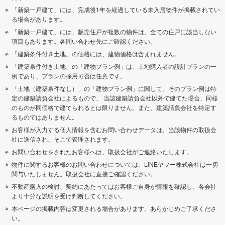
「新築一戸建て」には、完成後1年を経過している未入居物件が掲載されてい
る場合があります。
「新築一戸建て」には、販売住戸が複数の物件は、全ての住戸に該当しない
項目もあります。各問い合わせ先にご確認ください。
「建築条件付き土地」の価格には、建物価格は含まれません。
「建築条件付き土地」の「建物プラン例」は、土地購入者の設計プランの一
例であり、プランの採用可否は任意です。
「土地（建築条件なし）」の「建物プラン例」に関して、そのプラン例は特
定の建築請負会社によるもので、 当該建築請負会社以外で建てた場合、同様
のものが同価格で建てられるとは限りません。また、建築請負会社を特定す
るものではありません。
お客様が入力する個人情報を含むお問い合わせデータは、当該物件の取扱会
社に送信され、そこで管理されます。
お問い合わせをされたお客様へは、取扱会社がご連絡いたします。
物件に関するお客様のお問い合わせについては、LINEヤフー株式会社は一切
関与いたしません。取扱会社に直接ご確認ください。
不動産購入の検討、契約にあたってはお客様ご自身が情報を確認し、各会社
より十分な説明を受け判断してください。
本ページの掲載内容は変更される場合があります。あらかじめご了承くださ
い。