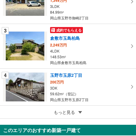
1,349万円
イ
3LDK
84.99m
ペ
2
岡山県玉野市御崎2丁目
ー
ジ
3
成約でもらえる
に
倉敷市玉島柏島
保
2,249万円
存
4LDK
す
148.53m
2
る
岡山県倉敷市玉島柏島
4
玉野市玉原2丁目
200万円
3DK
59.62m
（登記）
2
岡山県玉野市玉原2丁目
5
もっと見る
成約でもらえる
岡山市北区平野
1,390万円
このエリアのおすすめ新築一戸建て
6DK