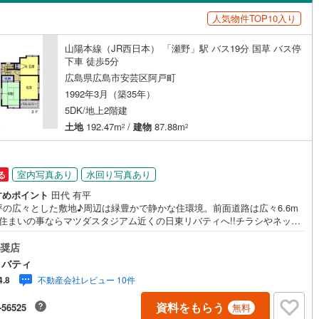
島根
岡山
広島
山口
(
1
)
安芸郡府中町
(
9
)
人気物件TOP10入り
（
0
）
バリアフリー住宅
（
0
）
野町
(
20
)
安芸郡坂町
(
2
)
香川
愛媛
高知
山陽本線（JR西日本） 「瀬野」駅 バス19分 国草 バス停
け
（
0
）
平屋・1階建て
（
0
）
保存した条件を見る
広島町
(
5
)
豊田郡大崎上島町
(
0
)
下車 徒歩5分
ルーム（納戸）
（
0
）
広島県広島市安芸区阿戸町
佐賀
長崎
熊本
大分
石高原町
(
0
)
1992年3月（築35年）
5DK/地上2階建
土地
192.47m
/
建物
87.88m
2
2
駅が始発駅
（
0
）
海まで2km以内
（
0
）
この条件で検索する
この条件で検索する
この条件で検索する
この条件で検索する
この条件で検索する
この条件で検索する
市区町村以下を選択
市区町村を選択す
駅を選択する
室内写真あり
水回り写真あり
る
建ち方、日当たり
すめポイント
田代 有平
以上
（
0
）
角地
（
0
）
坪の広々とした敷地♪周辺は緑豊かで静かな住環境。前面道路は広々6.6m
!!住まいの事ならマツダスタジアム近くの日東リバティへ!!チラシやネット
0
）
に載っていない物件もご紹介できます。広島市内はもちろん廿日市から
広島まで6000物件の豊富な情報量!!「実際に自分自身が住む家を見て納
奨店
て買いたい」広告では分かり難い物件の長所や短所を現地でご確認できま
リバティ
お気軽にお問い合わせ下さい。TV電話やLINE等でオンライン案内も可能で
不動産会社レビュー 10件
4.8
お気軽にお申し付け下さい。「住まいを通じた出逢いを大切に」をモット
ダイニング15畳以上
、創業以来多くのお客様に信頼と信用を頂き、広島県下でも有数の不動産
資料をもらう
-56525
無料
ープへ成長することができました。「人と人、心と心」これからもこの精