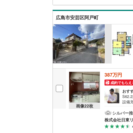
神を
32-
キッチン
広島市安芸区阿戸町
独立型キ
販売、価格、
即入居可
浴室
387万円
浴室乾燥
成約でもらえ
おす
収納
S62
設備
ウォーク
画像
22
枚
日東
（
0
）
島市内
シルバー推
に自
株式会社日東
や短
バルコニー、
等で