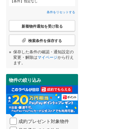
条件
指定なし
安芸郡海田町
(
3
)
間取り変更可能
（
0
）
条件をリセットする
山県郡安芸太田町
(
0
)
3階建て以上
（
0
）
こ
世羅郡世羅町
(
1
)
新着物件通知を受け取る
の
宮崎
鹿児島
沖縄
検
索
検索条件を保存する
条
件
保存した条件の確認・通知設定の
で
小学校まで1km以内
（
0
）
変更・解除は
マイページ
から行え
通
する
る
条件をリセットする
条件をリセットする
条件をリセットする
条件をリセットする
条件をリセットする
条件をリセットする
ます。
知
を
受
物件の絞り込み
南道路
（
0
）
け
取
る
・
条
件
を
成約プレゼント対象物件
マ
イ