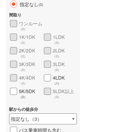
指定なし
(
3
)
間取り
ワンルーム
（
0
）
長期優良住宅
（
0
）
1K/1DK
1LDK
（
0
）
（
0
）
2K/2DK
2LDK
（
0
）
（
0
）
3K/3DK
3LDK
（
0
）
（
0
）
4K/4DK
4LDK
詳しく見る
（
0
）
（
1
）
5K/5DK
5LDK以上
（
2
）
（
0
）
駅からの徒歩分
指定なし
（
3
）
バス乗車時間も含む