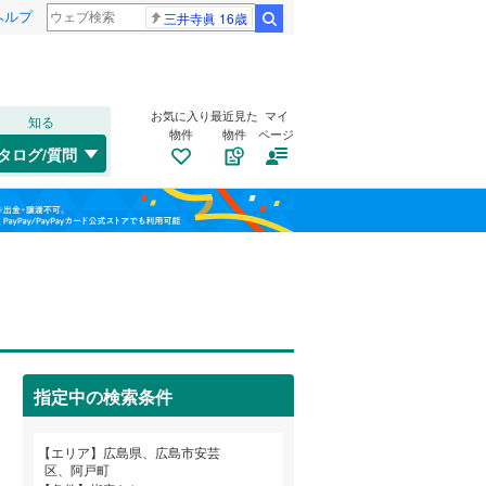
ヘルプ
三井寺眞 16歳
検索
お気に入り
最近見た
マイ
知る
物件
物件
ページ
福塩線
(
0
)
タログ/質問
木次線
(
0
)
南区
上瀬野
(
18
(
1
)
)
福島
安佐北区
中野東
(
3
(
)
75
)
栃木
群馬
山梨
瀬野西
(
5
)
広島電鉄宇品線
(
0
)
トイレ２か所
（
0
）
広島電鉄皆実線
(
0
)
三原市
(
12
)
太陽光発電システム
（
0
）
広島電鉄循環線
(
0
)
府中市
(
12
)
指定中の検索条件
大竹市
(
6
)
和歌山
エリア
広島県、広島市安芸
安芸高田市
(
4
)
区、阿戸町