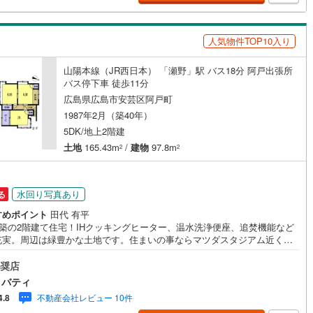
大切に、お客様へのサポートをさせて頂きます。株式会社日東リバティ〒7
0818広島市南区段原日出2丁目2-22-2F
人気物件TOP10入り
ッチン
（
0
）
対面キッチン
（
0
）
山陽本線（JR西日本） 「瀬野」駅 バス18分 阿戸出張所
バス停下車 徒歩11分
契約、入居関連など
広島県広島市安芸区阿戸町
1987年2月（築40年）
能
（
2
）
5DK/地上2階建
土地
165.43m
/
建物
97.8m
2
2
機あり
（
0
）
水回り写真あり
る
すめポイント
田代 有平
.2築の2階建て住宅！IHクッキングヒーター、温水洗浄便座、追焚機能など
充実。周辺は緑豊かな土地です。住まいの事ならマツダスタジアム近くの
インクローゼット
床下収納
（
0
）
リバティへ!!チラシやネット広告に載っていない物件もご紹介できます。広
はもちろん廿日市から呉・東広島まで6000物件の豊富な情報量!!「実際
奨店
分自身が住む家を見て納得して買いたい」広告では分かり難い物件の長所
リバティ
所を現地でご確認できます。お気軽にお問い合わせ下さい。TV電話やLINE
不動産会社レビュー 10件
庭
4.8
オンライン案内も可能です。お気軽にお申し付け下さい。「住まいを通じ