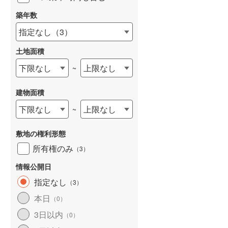
築年数
指定なし
（
3
）
土地面積
下限なし
上限なし
~
建物面積
下限なし
上限なし
~
敷地の権利形態
所有権のみ
（
3
）
情報公開日
指定なし
（
3
）
本日
（
0
）
3日以内
（
0
）