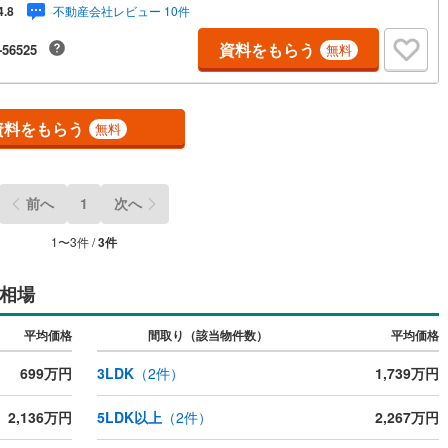
不動産会社レビュー 10件
4.8
い。TV電話やLINE等でオンライン案内も可能です。お気軽にお申し付け下
。「住まいを通じた出逢いを大切に」をモットーに、創業以来多くのお客
資料をもらう
-56525
無料
信頼と信用を頂き、広島県下でも有数の不動産グループへ成長することが
ました。「人と人、心と心」これからもこの精神を大切に、お客様へのサ
をさせて頂きます。株式会社日東リバティ〒732-0818広島市南区段原日
2-22-2F
資料をもらう
無料
前へ
1
次へ
1
〜
3
件 /
3
件
相場
平均価格
間取り（該当物件数）
平均価格
699万円
3LDK
（
2
件）
1,739万円
2,136万円
5LDK以上
（
2
件）
2,267万円