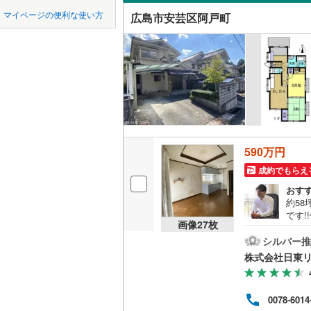
中国
鳥取
江田島市
マイページの便利な使い方
広島市安芸区阿戸町
吹き抜け
安芸郡熊
四国
徳島
二世帯向
山県郡北
サービス
九州・沖縄
福岡
神石郡神
立地
最寄りの
0
0
0
0
0
0
590万円
該当物件
該当物件
該当物件
該当物件
該当物件
該当物件
件
件
件
件
件
件
成約でもらえ
配置、向き、
おす
前道6m
約58
です
画像
27
枚
平坦地
（
広告
呉・東
シルバー推
得し
株式会社日東
LD
す。
す。
リビング
ーに
0078-6014
グル
（
1
）