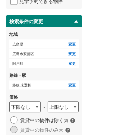
見学予約できる物件
ペ
ー
ジ
に
検索条件の変更
保
存
地域
す
る
広島県
変更
広島市安芸区
変更
阿戸町
変更
路線・駅
路線 未選択
変更
価格
下限なし
上限なし
~
賃貸中の物件は除く
(
3
)
賃貸中の物件のみ
(
0
)