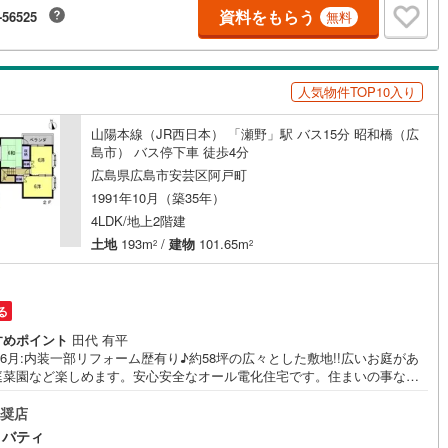
逢いを大切に」をモットーに、創業以来多くのお客様に信頼と信用を頂
資料をもらう
-56525
無料
ッキあり
（
0
）
広島県下でも有数の不動産グループへ成長することができました。「人と
心と心」これからもこの精神を大切に、お客様へのサポートをさせて頂き
株式会社日東リバティ〒732-0818広島市南区段原日出2丁目2-22-2F
施工・品質・工法関連
人気物件TOP10入り
震、制震構造
住宅性能評価付き
（
0
）
山陽本線（JR西日本） 「瀬野」駅 バス15分 昭和橋（広
島市） バス停下車 徒歩4分
広島県広島市安芸区阿戸町
応
1991年10月（築35年）
4LDK/地上2階建
ン内見(相談)可
（
0
）
IT重説可
（
0
）
土地
193m
/
建物
101.65m
2
2
ン対応とは？
る
すめポイント
田代 有平
年6月:内装一部リフォーム歴有り♪約58坪の広々とした敷地!!広いお庭があ
庭菜園など楽しめます。安心安全なオール電化住宅です。住まいの事なら
ダスタジアム近くの日東リバティへ!!チラシやネット広告に載っていない物
ご紹介できます。広島市内はもちろん廿日市から呉・東広島まで6000物件
奨店
富な情報量!!「実際に自分自身が住む家を見て納得して買いたい」広告では
リバティ
り難い物件の長所や短所を現地でご確認できます。お気軽にお問い合わせ