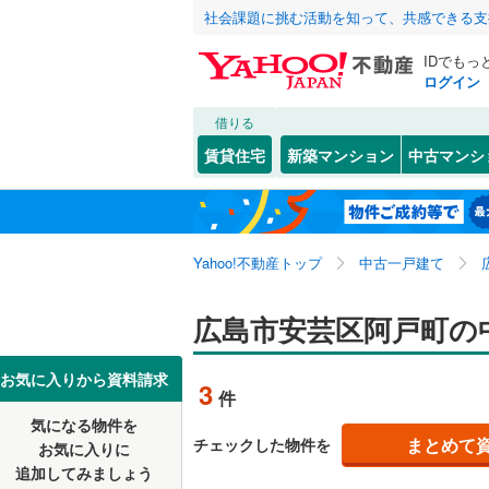
社会課題に挑む活動を知って、共感できる支
IDでもっ
ログイン
借りる
北海道
JR
北海道
山陽本線（
こだわり条件
リフォーム、
賃貸住宅
新築マンション
中古マンシ
呉線
(
0
)
リノベー
広島市
中区
阿戸町
(
3
(
)
3
東北
青森
（
0
）
山陽新幹
西区
瀬野
(
(
27
1
)
)
関東
東京
Yahoo!不動産トップ
中古一戸建て
設備
安芸区
畑賀
(
2
(
)
1
私鉄・その他
井原鉄道
(
床暖房
（
信越・北陸
新潟
広島市安芸区阿戸町の
広島電鉄
広島県のそのほ
呉市
(
53
)
駐車場2
かの地域
広島電鉄
尾道市
(
1
東海
愛知
お気に入りから資料請求
3
件
ＴＶモニ
広島高速
三次市
(
1
気になる物件を
（
0
）
近畿
大阪
まとめて
チェックした物件を
お気に入りに
東広島市
追加してみましょう
間取り、居室