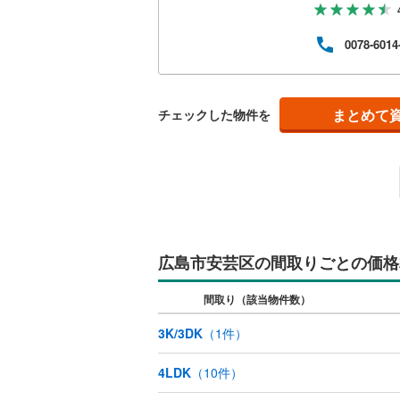
下さ
さい
0078-6014
様に
でき
ポート
出2丁目
まとめて
チェックした物件を
広島市安芸区の間取りごとの価格
間取り（該当物件数）
3K/3DK
（
1
件）
4LDK
（
10
件）