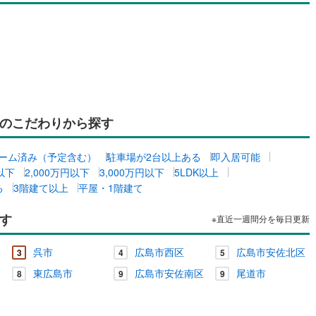
のこだわりから探す
ーム済み（予定含む）
駐車場が2台以上ある
即入居可能
円以下
2,000万円以下
3,000万円以下
5LDK以上
る
3階建て以上
平屋・1階建て
す
※直近一週間分を毎日更新
呉市
広島市西区
広島市安佐北区
3
4
5
東広島市
広島市安佐南区
尾道市
8
9
9