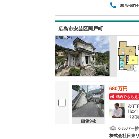
た出
0078-6014
ウッドデ
き、
人、
ます。
構造・規模・
広島市安芸区阿戸町
耐震、免
（
0
）
オンライン対
オンライ
オンライ
680万円
成約でもらえ
おす
H25
り家
画像
9
枚
マツ
件も
シルバー推
の豊
株式会社日東
分か