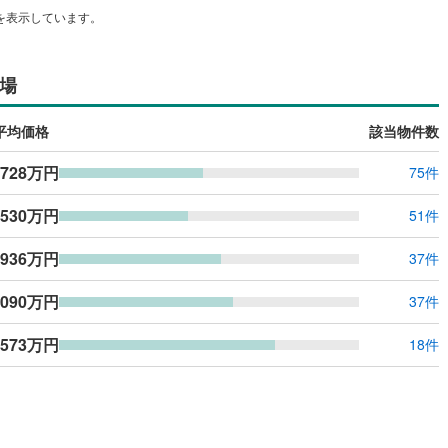
を表示しています。
場
平均価格
該当物件数
,728万円
75件
,530万円
51件
,936万円
37件
,090万円
37件
,573万円
18件