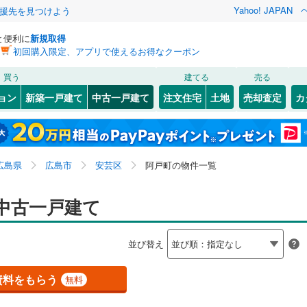
Yahoo! JAPAN
援先を見つけよう
と便利に
新規取得
初回購入限定、アプリで使えるお得なクーポン
検索条件を保存しました
買う
建てる
売る
JR西日本）
(
3
)
芸備線
(
0
)
リノベーション
ョン
新築一戸建て
中古一戸建て
注文住宅
土地
売却査定
カ
この検索条件の新着物件通知は、
マイページ
から設定できます。
可部線
(
0
)
ション・リフォーム
築古・築30年以上
（
3
）
)
東区
矢野西
(
37
(
1
)
)
岩手
宮城
秋田
山形
線
(
0
)
安佐南区
中野
(
2
)
(
71
)
広島県、広島市安芸区、阿戸町
神奈川
埼玉
千葉
茨城
広島県
広島市
安芸区
阿戸町の物件一覧
9
)
佐伯区
矢野南
(
(
37
1
)
)
0
)
広島電鉄本線
(
0
)
0
）
オール電化
（
1
）
長野
富山
石川
福井
中古一戸建て
横川線
(
0
)
広島電鉄江波線
(
0
)
竹原市
(
2
)
検索条件を保存する
台以上
（
0
）
ビルトインガレージ
（
0
）
白島線
(
0
)
広島電鉄宮島線
(
0
)
閉じる
閉じる
お気に入りリストを見る
お気に入りリストを見る
閉じる
閉じる
4
)
福山市
(
149
)
岐阜
静岡
三重
並び替え
タ付インターホン
防犯カメラ
（
0
）
マイページ
交通アストラムライン
(
0
)
1
)
庄原市
(
8
)
兵庫
京都
滋賀
奈良
資料をもらう
無料
(
37
)
廿日市市
(
23
)
全体