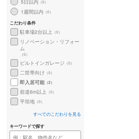
5日以内
（
0
）
1週間以内
（
0
）
こだわり条件
駐車場2台以上
（
0
）
リノベーション・リフォー
ム
（
0
）
ビルトインガレージ
（
0
）
二世帯向け
（
0
）
即入居可能
（
2
）
前道6m以上
（
0
）
平坦地
（
0
）
すべてのこだわりを見る
キーワードで探す