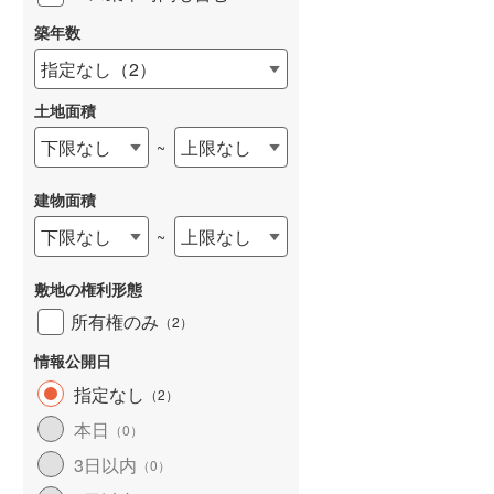
築年数
指定なし
（
2
）
土地面積
下限なし
上限なし
~
建物面積
下限なし
上限なし
~
敷地の権利形態
所有権のみ
（
2
）
情報公開日
指定なし
（
2
）
本日
（
0
）
3日以内
（
0
）