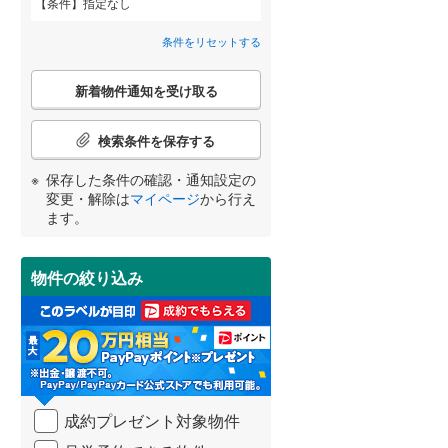
条件
指定なし
安芸郡海田町
(
3
)
間取り変更可能
（
0
）
条件をリセットする
山県郡安芸太田町
(
0
)
3階建て以上
（
1
）
こ
世羅郡世羅町
(
1
)
新着物件通知を受け取る
の
宮崎
鹿児島
沖縄
検
索
検索条件を保存する
条
件
保存した条件の確認・通知設定の
で
小学校まで1km以内
（
0
）
変更・解除は
マイページ
から行え
通
する
る
条件をリセットする
条件をリセットする
条件をリセットする
条件をリセットする
条件をリセットする
条件をリセットする
ます。
知
を
受
物件の絞り込み
南道路
（
1
）
け
取
る
・
条
件
を
成約プレゼント対象物件
マ
イ