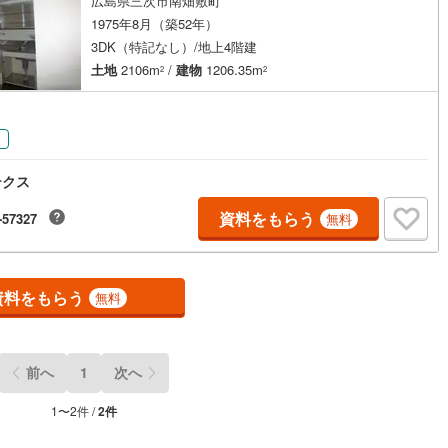
広島県三次市南畑敷町
1975年8月（築52年）
3DK（特記なし）/地上4階建
土地
2106m
/
建物
1206.35m
2
2
ッチン
（
0
）
対面キッチン
（
1
）
契約、入居関連など
り
能
（
0
）
テクス
資料をもらう
-57327
無料
機あり
（
1
）
資料をもらう
無料
インクローゼット
床下収納
（
0
）
前へ
1
次へ
1
〜
2
件 /
2
件
庭