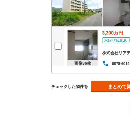
キッチン
独立型キ
3,300万円
販売、価格、
水回り写真あ
即入居可
株式会社リア
画像
36
枚
0078-6014
浴室
浴室乾燥
まとめて
チェックした物件を
収納
ウォーク
（
0
）
バルコニー、