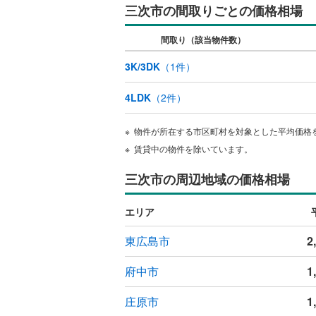
三次市の間取りごとの価格相場
ウッドデ
間取り（該当物件数）
構造・規模・
3K/3DK
（
1
件）
耐震、免
（
0
）
4LDK
（
2
件）
オンライン対
物件が所在する市区町村を対象とした平均価格
賃貸中の物件を除いています。
オンライ
三次市の周辺地域の価格相場
オンライ
エリア
東広島市
2
府中市
1
庄原市
1