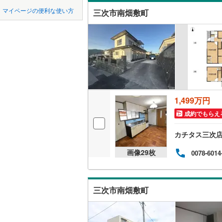
中国
鳥取
江田島市
マイページの便利な使い方
三次市南畑敷町
吹き抜け
安芸郡熊
四国
徳島
二世帯向
山県郡北
サービス
九州・沖縄
福岡
神石郡神
立地
最寄りの
1,499万円
0
0
0
0
0
0
該当物件
該当物件
該当物件
該当物件
該当物件
該当物件
件
件
件
件
件
件
成約でもらえ
配置、向き、
カチタス三次
前道6m
画像
29
枚
0078-6014
平坦地
（
LD
三次市南畑敷町
リビング
（
1
）