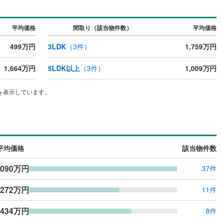
ッキあり
（
0
）
平均価格
間取り（該当物件数）
平均価格
施工・品質・工法関連
499万円
3LDK
（
3
件）
1,759万円
震、制震構造
住宅性能評価付き
（
0
）
1,664万円
5LDK以上
（
3
件）
1,009万円
応
を表示しています。
ン内見(相談)可
（
0
）
IT重説可
（
0
）
ン対応とは？
平均価格
該当物件数
,090万円
37件
,272万円
11件
,434万円
8件