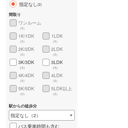
指定なし
(
2
)
間取り
ワンルーム
（
0
）
長期優良住宅
（
0
）
1K/1DK
1LDK
（
0
）
（
0
）
2K/2DK
2LDK
（
0
）
（
0
）
3K/3DK
3LDK
（
1
）
（
1
）
4K/4DK
4LDK
詳しく見る
（
0
）
（
0
）
5K/5DK
5LDK以上
（
0
）
（
0
）
駅からの徒歩分
指定なし
（
2
）
バス乗車時間も含む