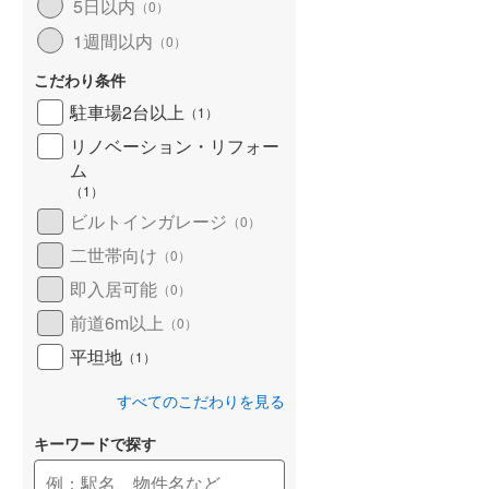
5日以内
（
0
）
1週間以内
（
0
）
こだわり条件
駐車場2台以上
（
1
）
リノベーション・リフォー
ム
（
1
）
ビルトインガレージ
（
0
）
二世帯向け
（
0
）
即入居可能
（
0
）
前道6m以上
（
0
）
平坦地
（
1
）
すべてのこだわりを見る
キーワードで探す