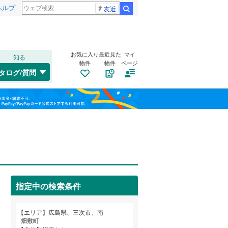
ヘルプ
友近
検索
お気に入り
最近見た
マイ
知る
物件
物件
ページ
福塩線
(
2
)
タログ/質問
木次線
(
0
)
南区
畠敷町
(
19
(
1
)
)
福島
安佐北区
十日市南
(
(
76
1
)
)
栃木
群馬
山梨
三良坂町三良坂
(
2
)
広島電鉄宇品線
(
0
)
トイレ２か所
（
0
）
広島電鉄皆実線
(
0
)
三原市
(
11
)
太陽光発電システム
（
0
）
広島電鉄循環線
(
0
)
府中市
(
12
)
指定中の検索条件
大竹市
(
6
)
和歌山
エリア
広島県、三次市、南
安芸高田市
(
4
)
畑敷町