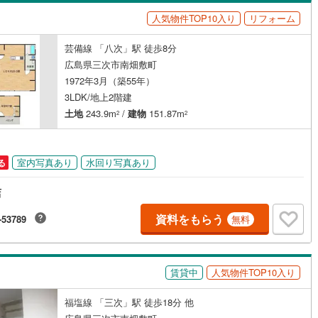
島根
岡山
広島
山口
(
1
)
安芸郡府中町
(
9
)
人気物件TOP10入り
リフォーム
（
0
）
バリアフリー住宅
（
0
）
野町
(
20
)
安芸郡坂町
(
2
)
香川
愛媛
高知
芸備線 「八次」駅 徒歩8分
け
（
0
）
平屋・1階建て
（
0
）
保存した条件を見る
広島町
(
5
)
豊田郡大崎上島町
(
0
)
広島県三次市南畑敷町
ルーム（納戸）
（
0
）
佐賀
長崎
熊本
大分
1972年3月（築55年）
石高原町
(
0
)
3LDK/地上2階建
土地
243.9m
/
建物
151.87m
2
2
駅が始発駅
（
0
）
海まで2km以内
（
0
）
この条件で検索する
この条件で検索する
この条件で検索する
この条件で検索する
この条件で検索する
この条件で検索する
市区町村以下を選択
市区町村を選択す
駅を選択する
室内写真あり
水回り写真あり
る
建ち方、日当たり
店
以上
（
0
）
角地
（
0
）
資料をもらう
-53789
無料
1
）
賃貸中
人気物件TOP10入り
ダイニング15畳以上
福塩線 「三次」駅 徒歩18分 他