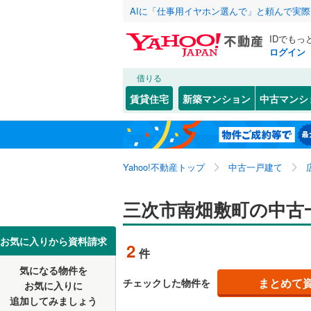
AIに「仕事用イヤホン選んで」と頼んで実
IDでもっ
ログイン
借りる
北海道
JR
北海道
山陽本線（
こだわり条件
リフォーム、
賃貸住宅
新築マンション
中古マンシ
呉線
(
0
)
リノベー
広島市
中区
塩町
(
(
3
1
)
)
東北
青森
（
1
）
山陽新幹
西区
南畑敷町
(
27
)
関東
東京
Yahoo!不動産トップ
中古一戸建て
設備
安芸区
吉舎町吉
(
1
私鉄・その他
井原鉄道
(
床暖房
（
信越・北陸
新潟
三次市南畑敷町の中古
広島電鉄
広島県のそのほ
呉市
(
52
)
駐車場2
かの地域
広島電鉄
尾道市
(
1
東海
愛知
お気に入りから資料請求
2
件
ＴＶモニ
広島高速
三次市
(
1
気になる物件を
（
1
）
近畿
大阪
まとめて
チェックした物件を
お気に入りに
東広島市
追加してみましょう
間取り、居室