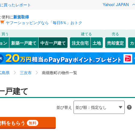
Yahoo! JAPAN
際に買ったレポート
と便利に
新規取得
ヤフーショッピングなら「毎日5％」おトク
検索条件を保存しました
買う
建てる
売る
JR西日本）
(
0
)
芸備線
(
2
)
リノベーション
ョン
新築一戸建て
中古一戸建て
注文住宅
土地
売却査定
カ
この検索条件の新着物件通知は、
マイページ
から設定できます。
可部線
(
0
)
ション・リフォーム
築古・築30年以上
（
2
）
東区
四拾貫町
(
36
)
(
1
)
岩手
宮城
秋田
山形
線
(
0
)
(
2
)
安佐南区
十日市西
(
(
70
1
)
)
広島県、三次市、南畑敷町
神奈川
埼玉
千葉
茨城
広島県
三次市
南畑敷町の物件一覧
舎
9
)
(
1
)
佐伯区
三良坂町灰塚
(
38
)
(
1
)
0
)
広島電鉄本線
(
0
)
0
）
オール電化
（
0
）
長野
富山
石川
福井
一戸建て
横川線
(
0
)
広島電鉄江波線
(
0
)
竹原市
(
2
)
検索条件を保存する
台以上
（
1
）
ビルトインガレージ
（
0
）
白島線
(
0
)
広島電鉄宮島線
(
0
)
閉じる
閉じる
お気に入りリストを見る
お気に入りリストを見る
閉じる
閉じる
4
)
福山市
(
149
)
岐阜
静岡
三重
並び替え
タ付インターホン
防犯カメラ
（
0
）
マイページ
交通アストラムライン
(
0
)
1
)
庄原市
(
8
)
兵庫
京都
滋賀
奈良
資料をもらう
無料
(
37
)
廿日市市
(
23
)
全体