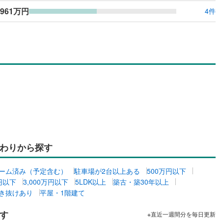
961万円
4件
わりから探す
ーム済み（予定含む）
駐車場が2台以上ある
500万円以下
万円以下
3,000万円以下
5LDK以上
築古・築30年以上
き抜けあり
平屋・1階建て
す
※直近一週間分を毎日更新