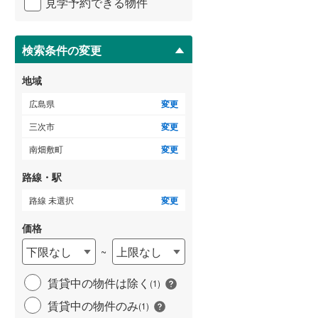
見学予約できる物件
ペ
ー
ジ
に
検索条件の変更
保
存
地域
す
る
広島県
変更
三次市
変更
南畑敷町
変更
路線・駅
路線 未選択
変更
価格
下限なし
上限なし
~
賃貸中の物件は除く
(
1
)
賃貸中の物件のみ
(
1
)