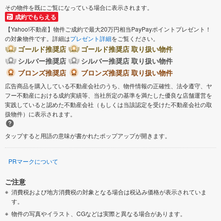
その物件を既にご覧になっている場合に表示されます。
成約でもらえる
【Yahoo!不動産】物件ご成約で最大20万円相当PayPayポイントプレゼント！
の対象物件です。詳細は
プレゼント詳細
をご覧ください。
ゴールド推奨店
ゴールド推奨店 取り扱い物件
シルバー推奨店
シルバー推奨店 取り扱い物件
ブロンズ推奨店
ブロンズ推奨店 取り扱い物件
広告商品を購入している不動産会社のうち、物件情報の正確性、法令遵守、ヤ
フー不動産における成約実績等、当社所定の基準を満たした優良な店舗運営を
実践していると認めた不動産会社（もしくは当該認定を受けた不動産会社の取
扱物件）に表示されます。
タップすると用語の意味が書かれたポップアップが開きます。
PRマークについて
ご注意
消費税および地方消費税の対象となる場合は税込み価格が表示されていま
す。
物件の写真やイラスト、CGなどは実際と異なる場合があります。