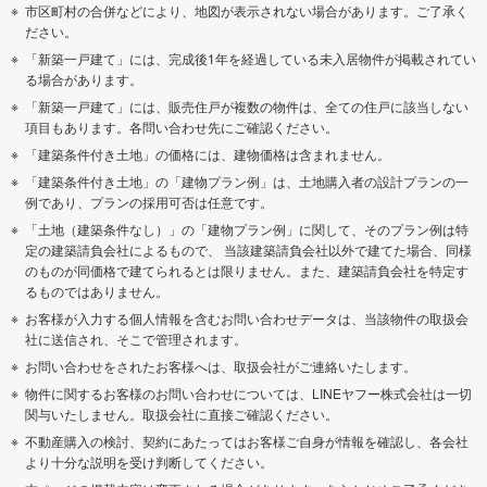
市区町村の合併などにより、地図が表示されない場合があります。ご了承く
ださい。
「新築一戸建て」には、完成後1年を経過している未入居物件が掲載されてい
る場合があります。
「新築一戸建て」には、販売住戸が複数の物件は、全ての住戸に該当しない
項目もあります。各問い合わせ先にご確認ください。
「建築条件付き土地」の価格には、建物価格は含まれません。
「建築条件付き土地」の「建物プラン例」は、土地購入者の設計プランの一
例であり、プランの採用可否は任意です。
「土地（建築条件なし）」の「建物プラン例」に関して、そのプラン例は特
定の建築請負会社によるもので、 当該建築請負会社以外で建てた場合、同様
のものが同価格で建てられるとは限りません。また、建築請負会社を特定す
るものではありません。
お客様が入力する個人情報を含むお問い合わせデータは、当該物件の取扱会
社に送信され、そこで管理されます。
お問い合わせをされたお客様へは、取扱会社がご連絡いたします。
物件に関するお客様のお問い合わせについては、LINEヤフー株式会社は一切
関与いたしません。取扱会社に直接ご確認ください。
不動産購入の検討、契約にあたってはお客様ご自身が情報を確認し、各会社
より十分な説明を受け判断してください。