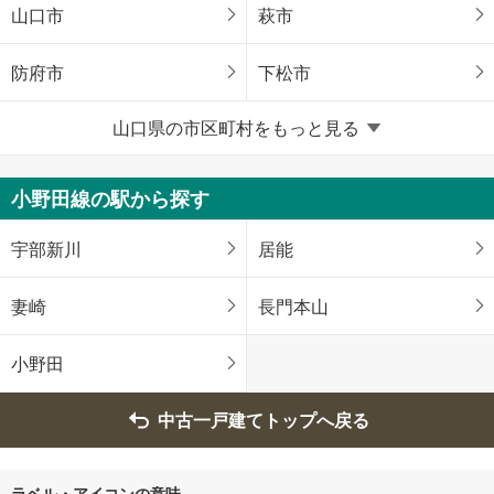
山口市
萩市
防府市
下松市
山口県の市区町村をもっと見る
岩国市
光市
長門市
柳井市
小野田線の駅から探す
美祢市
周南市
宇部新川
居能
山陽小野田市
大島郡周防大島町
妻崎
長門本山
熊毛郡平生町
小野田
中古一戸建てトップへ戻る
ラベル・アイコンの意味