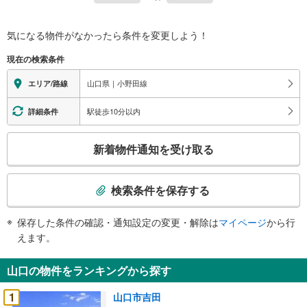
気になる物件がなかったら
条件を変更しよう！
現在の検索条件
山口県｜小野田線
エリア/路線
駅徒歩10分以内
詳細条件
こ
新着物件通知を受け取る
の
検
索
検索条件を保存する
条
件
保存した条件の確認・通知設定の変更・解除は
マイページ
から行
で
えます。
通
知
山口の物件をランキングから探す
を
受
1
山口市吉田
け