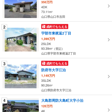
350万円
取
4DK
る
73.11m
2
・
山口県山口市吉田
条
2
成約でもらえる
件
を
宇部市東梶返2丁目
マ
1,399万円
イ
2SLDK
93.39m
（登記）
ペ
2
山口県宇部市東梶返2丁目
ー
ジ
3
成約でもらえる
に
防府市大字江泊
保
1,149万円
存
3SLDK
す
90.26m
2
る
山口県防府市大字江泊
4
大島郡周防大島町大字小泊
120万円
4K