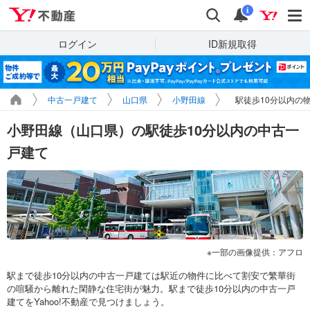
Yahoo!不動産
検索
通知
i
ログイン
ID新規取得
中古一戸建て
山口県
小野田線
駅徒歩10分以内の
小野田線（山口県）の駅徒歩10分以内の中古一
戸建て
一部の画像提供：アフロ
駅まで徒歩10分以内の中古一戸建ては駅近の物件に比べて割安で繁華街
の喧騒から離れた閑静な住宅街が魅力。駅まで徒歩10分以内の中古一戸
建てをYahoo!不動産で見つけましょう。