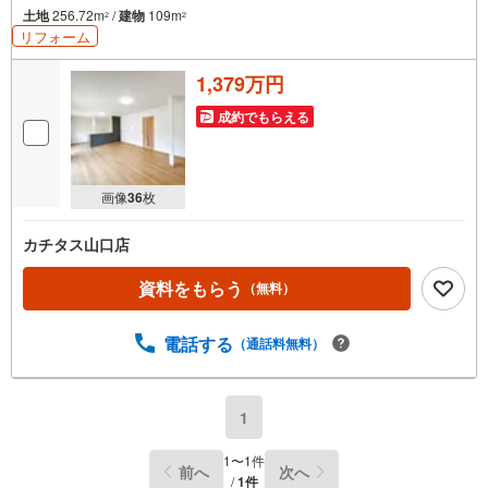
土地
256.72m
/
建物
109m
2
2
リフォーム
1,379万円
成約でもらえる
画像
36
枚
カチタス山口店
資料をもらう
（無料）
電話する
（通話料無料）
1
1
〜
1
件
前へ
次へ
/
1
件