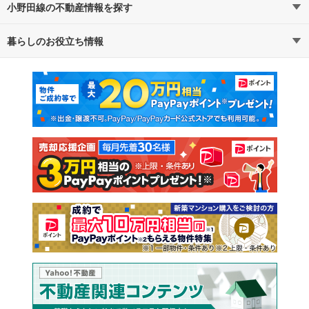
小野田線の不動産情報を探す
路線・駅から探す
地域から探す
暮らしのお役立ち情報
不動産・住宅
賃貸住宅
通勤・通学時間から探す
地図から探す
マンションカタログ
教えて！住まいの先生
新築マンション
中古マンション
新築一戸建て
中古一戸建て
注文住宅
土地
売却査定