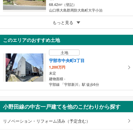
68.42m
（登記）
2
山口県大島郡周防大島町大字小泊
5
もっと見る
成約でもらえる
山口市阿東生雲中
749万円
このエリアのおすすめ土地
5DK
175.32m
2
土地
山口県山口市阿東生雲中
宇部市中央町3丁目
1,200万円
未定
建物面積 -
宇部線 「宇部新川」駅 徒歩6分
小野田線の中古一戸建てを他のこだわりから探す
リノベーション・リフォーム済み（予定含む）