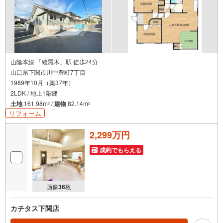
山陰本線 「綾羅木」駅 徒歩24分
山口県下関市川中豊町7丁目
1989年10月（築37年）
2LDK / 地上1階建
土地
161.98m
/
建物
82.14m
2
2
リフォーム
2,299万円
成約でもらえる
画像
36
枚
カチタス下関店