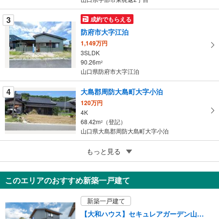
ー
ジ
3
成約でもらえる
に
防府市大字江泊
保
1,149万円
存
3SLDK
す
90.26m
2
る
山口県防府市大字江泊
4
大島郡周防大島町大字小泊
120万円
4K
68.42m
（登記）
2
山口県大島郡周防大島町大字小泊
5
もっと見る
成約でもらえる
山口市阿東生雲中
749万円
このエリアのおすすめ新築一戸建て
5DK
175.32m
2
新築一戸建て
山口県山口市阿東生雲中
【大和ハウス】セキュレアガーデン山の田 （分譲住宅）