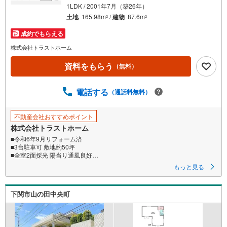
1LDK / 2001年7月（築26年）
土地
165.98m
/
建物
87.6m
2
2
成約でもらえる
株式会社トラストホーム
資料をもらう
（無料）
電話する
（通話料無料）
不動産会社おすすめポイント
株式会社トラストホーム
■令和6年9月リフォーム済
■3台駐車可 敷地約50坪
■全室2面採光 陽当り通風良好
■建物約26坪 1LDK＋倉庫
もっと見る
■2面採光の明るい約17帖LDK
■居室は8帖あるゆとりある間取
■水回りが集約された家事動線良好な間取
下関市山の田中央町
■前道幅約6mで駐車しやすい
■全室洋室でお掃除かんたん♪
■スーパーが徒歩10分圏内で生活便利