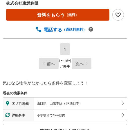
株式会社東武住販
資料をもらう
（無料）
電話する
（通話料無料）
1
1
〜
16
件
前へ
次へ
/
16
件
気になる物件がなかったら
条件を変更しよう！
現在の検索条件
山口県｜山陽本線（JR西日本）
エリア/路線
小学校まで1km以内
詳細条件
こ