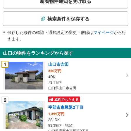
新着物件通知を受け取る
の
検
索
検索条件を保存する
条
件
保存した条件の確認・通知設定の変更・解除は
マイページ
から行
で
えます。
通
知
山口の物件をランキングから探す
を
受
1
山口市吉田
け
350万円
取
4DK
る
73.11m
2
・
山口県山口市吉田
条
2
成約でもらえる
件
を
宇部市東梶返2丁目
マ
1,399万円
イ
2SLDK
93.39m
（登記）
ペ
2
山口県宇部市東梶返2丁目