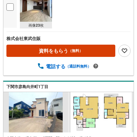
画像
23
枚
株式会社東武住販
資料をもらう
（無料）
電話する
（通話料無料）
下関市彦島向井町1丁目