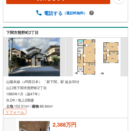
電話する
（通話料無料）
下関市熊野町2丁目
山陽本線（JR西日本） 「新下関」駅 徒歩30分
山口県下関市熊野町2丁目
1980年1月（築47年）
3LDK / 地上2階建
土地
152.31m
/
建物
86.94m
2
2
リフォーム
2,388万円