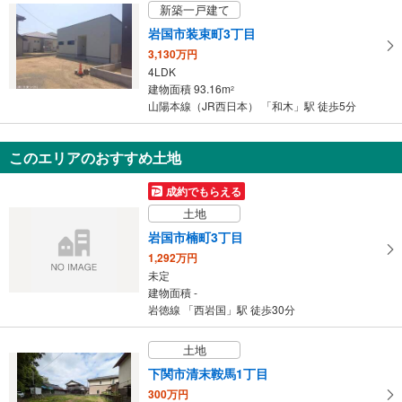
新築一戸建て
岩国市装束町3丁目
3,130万円
4LDK
建物面積 93.16m
2
山陽本線（JR西日本） 「和木」駅 徒歩5分
このエリアのおすすめ土地
成約でもらえる
土地
岩国市楠町3丁目
1,292万円
未定
建物面積 -
岩徳線 「西岩国」駅 徒歩30分
土地
下関市清末鞍馬1丁目
300万円