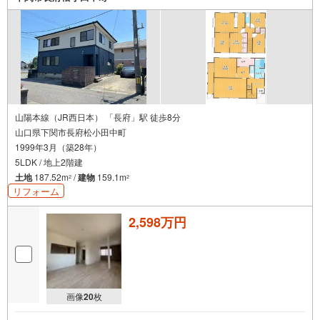
・ローソン徒歩6分で24時間お買い物に困りません
立地
・玉津第一小学校まで徒歩約15分
・玉津中学校まで徒歩約23分
弊社が選ばれる理由
1.お金の扱い方のプロ、ファイナンシャルプランナーが資金計画をサポー
ト！
2.買い替えなどにも対応できる売却専門チームあり！
山陽本線（JR西日本） 「長府」駅 徒歩8分
3.たくさんの銀行と繋がりがあるため、最も低金利になるように審査が可
山口県下関市長府松小田中町
能！
1999年3月（築28年）
4.物件のお引渡し後に必要になったお家のリフォームも弊社のリフォームプ
ランナーがご提案！
5LDK / 地上2階建
5.定期的にご連絡を繋ぎ、有事の際に迅速にサポートいたします
土地
187.52m
/
建物
159.1m
2
2
リフォーム
弊社は専門家同士が連携をとっているため、より多くの知見がございま
す。
お気軽にお問合せください！
2,598万円
画像
20
枚