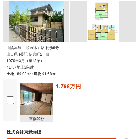
山陰本線 「綾羅木」駅 徒歩9分
山口県下関市伊倉町2丁目
1979年3月（築48年）
4DK / 地上2階建
土地
189.99m
/
建物
91.68m
2
2
1,798万円
画像
20
枚
株式会社東武住販