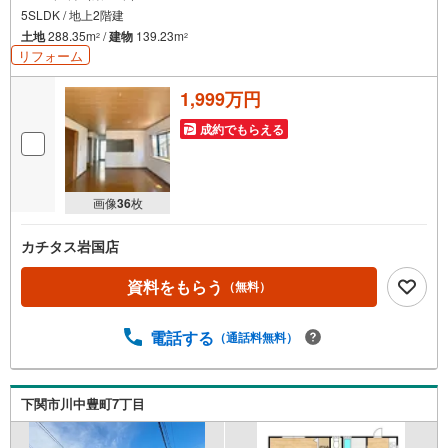
5SLDK / 地上2階建
土地
288.35m
/
建物
139.23m
2
2
リフォーム
1,999万円
成約でもらえる
画像
36
枚
カチタス岩国店
資料をもらう
（無料）
電話する
（通話料無料）
下関市川中豊町7丁目