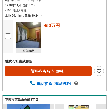
1988年11月（築38年）
4DK / 地上2階建
土地
66.11m
/
建物
80.24m
2
2
450万円
画像
28
枚
株式会社東武住販
資料をもらう
（無料）
電話する
（通話料無料）
下関市彦島角倉町3丁目