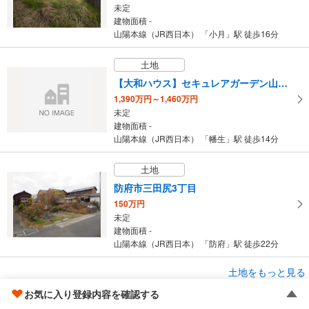
未定
建物面積 -
山陽本線（JR西日本） 「小月」駅 徒歩16分
土地
【大和ハウス】セキュレアガーデン山の田 （建築条件付宅地分譲）
1,390万円～1,460万円
未定
建物面積 -
山陽本線（JR西日本） 「幡生」駅 徒歩14分
土地
防府市三田尻3丁目
150万円
未定
建物面積 -
山陽本線（JR西日本） 「防府」駅 徒歩22分
成約でもらえる
土地をもっと見る
土地
お気に入り登録内容を確認する
岩国市旭町2丁目