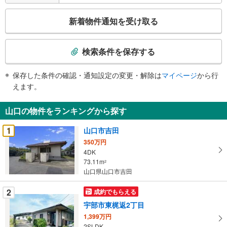
こ
新着物件通知を受け取る
の
検
索
検索条件を保存する
条
件
保存した条件の確認・通知設定の変更・解除は
マイページ
から行
で
えます。
通
知
山口の物件をランキングから探す
を
受
1
山口市吉田
け
350万円
取
4DK
る
73.11m
2
・
山口県山口市吉田
条
2
成約でもらえる
件
を
宇部市東梶返2丁目
マ
1,399万円
イ
2SLDK