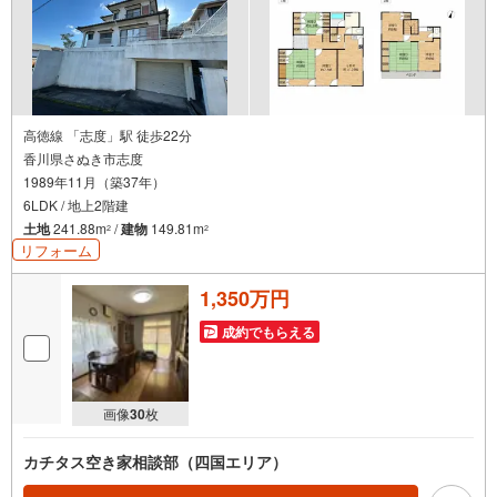
高徳線 「志度」駅 徒歩22分
香川県さぬき市志度
1989年11月（築37年）
6LDK / 地上2階建
土地
241.88m
/
建物
149.81m
2
2
リフォーム
1,350万円
成約でもらえる
画像
30
枚
カチタス空き家相談部（四国エリア）