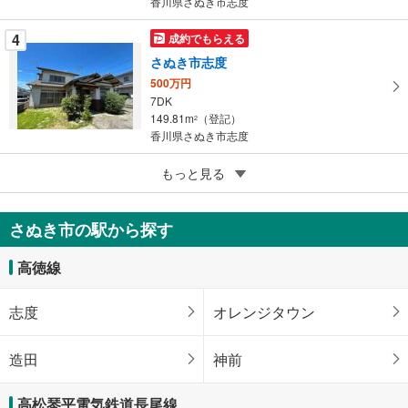
香川県さぬき市志度
4
成約でもらえる
さぬき市志度
500万円
7DK
149.81m
（登記）
2
香川県さぬき市志度
5
もっと見る
成約でもらえる
さぬき市長尾東
1,499万円
さぬき市の駅から探す
3SLDK
120.41m
（登記）
2
高徳線
香川県さぬき市長尾東
志度
オレンジタウン
造田
神前
高松琴平電気鉄道長尾線