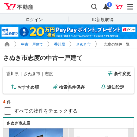
Yahoo!不動産
検索
通知
i
ログイン
ID新規取得
中古一戸建て
香川県
さぬき市
志度の物件一覧
さぬき市志度の中古一戸建て
香川県｜さぬき市｜志度
条件変更
おすすめ順
検索条件保存
通知設定
4
件
すべての物件をチェックする
さぬき市志度