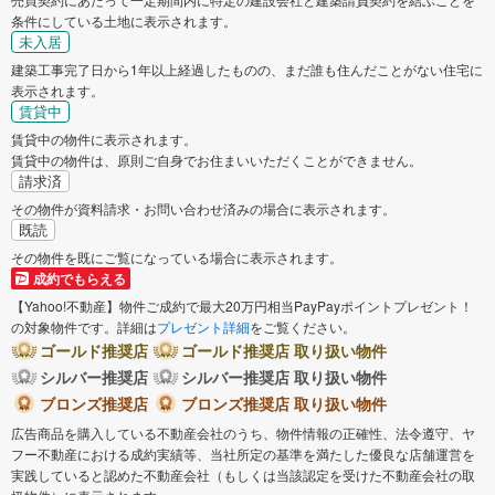
条件にしている土地に表示されます。
未入居
建築工事完了日から1年以上経過したものの、まだ誰も住んだことがない住宅に
表示されます。
賃貸中
賃貸中の物件に表示されます。
賃貸中の物件は、原則ご自身でお住まいいただくことができません。
請求済
その物件が資料請求・お問い合わせ済みの場合に表示されます。
既読
その物件を既にご覧になっている場合に表示されます。
成約でもらえる
【Yahoo!不動産】物件ご成約で最大20万円相当PayPayポイントプレゼント！
の対象物件です。詳細は
プレゼント詳細
をご覧ください。
ゴールド推奨店
ゴールド推奨店 取り扱い物件
シルバー推奨店
シルバー推奨店 取り扱い物件
ブロンズ推奨店
ブロンズ推奨店 取り扱い物件
広告商品を購入している不動産会社のうち、物件情報の正確性、法令遵守、ヤ
フー不動産における成約実績等、当社所定の基準を満たした優良な店舗運営を
実践していると認めた不動産会社（もしくは当該認定を受けた不動産会社の取