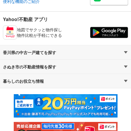
便利な機能のご紹介
Yahoo!不動産 アプリ
地図でサクッと物件探し
物件比較が手軽にできる
香川県の中古一戸建てを探す
さぬき市の不動産情報を探す
路線・駅から探す
地域から探す
暮らしのお役立ち情報
不動産・住宅
賃貸住宅
通勤・通学時間から探す
地図から探す
マンションカタログ
教えて！住まいの先生
新築マンション
中古マンション
新築一戸建て
中古一戸建て
注文住宅
土地