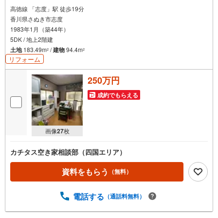
高徳線 「志度」駅 徒歩19分
香川県さぬき市志度
1983年1月（築44年）
5DK / 地上2階建
土地
183.49m
/
建物
94.4m
2
2
リフォーム
250万円
成約でもらえる
画像
27
枚
カチタス空き家相談部（四国エリア）
資料をもらう
（無料）
電話する
（通話料無料）