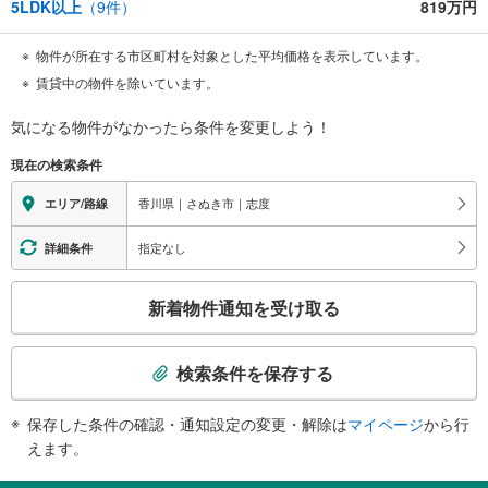
5LDK以上
（
9
件）
819万円
物件が所在する市区町村を対象とした平均価格を表示しています。
賃貸中の物件を除いています。
気になる物件がなかったら
条件を変更しよう！
現在の検索条件
香川県｜さぬき市｜志度
エリア/路線
指定なし
詳細条件
こ
新着物件通知を受け取る
の
検
索
検索条件を保存する
条
件
保存した条件の確認・通知設定の変更・解除は
マイページ
から行
で
えます。
通
知