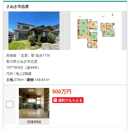
さぬき市志度
高徳線 「志度」駅 徒歩17分
香川県さぬき市志度
1977年9月（築49年）
7DK / 地上2階建
土地
279m
/
建物
149.81m
2
2
500万円
成約でもらえる
画像
24
枚