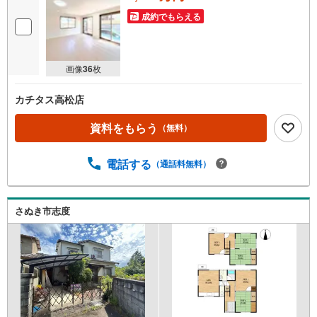
成約でもらえる
画像
36
枚
カチタス高松店
資料をもらう
（無料）
電話する
（通話料無料）
さぬき市志度