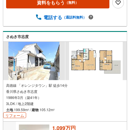
資料をもらう
（無料）
電話する
（通話料無料）
さぬき市志度
高徳線 「オレンジタウン」駅 徒歩14分
香川県さぬき市志度
1986年3月（築41年）
3LDK / 地上2階建
土地
199.59m
/
建物
105.12m
2
2
リフォーム
1,099万円