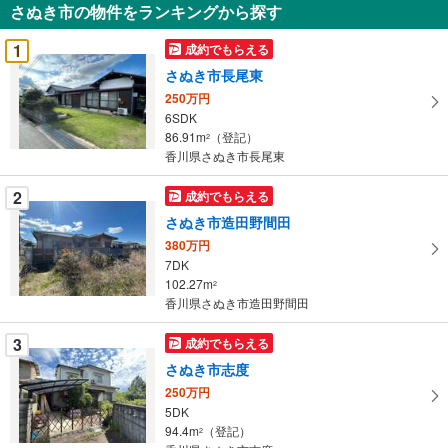
さぬき市の物件をランキングから探す
を
受
1
成約でもらえる
け
さぬき市長尾東
取
250万円
る
6SDK
・
86.91m
（登記）
2
条
香川県さぬき市長尾東
件
を
2
成約でもらえる
マ
さぬき市造田野間田
イ
380万円
ペ
7DK
ー
102.27m
2
香川県さぬき市造田野間田
ジ
に
3
成約でもらえる
保
さぬき市志度
存
す
250万円
5DK
る
94.4m
（登記）
2