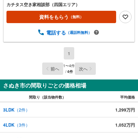
カチタス空き家相談部（四国エリア）
資料をもらう
（無料）
電話する
（通話料無料）
1
1
〜
4
件
前へ
次へ
/
4
件
さぬき市の間取りごとの価格相場
間取り（該当物件数）
平均価格
3LDK
（
2
件）
1,299万円
4LDK
（
3
件）
1,052万円