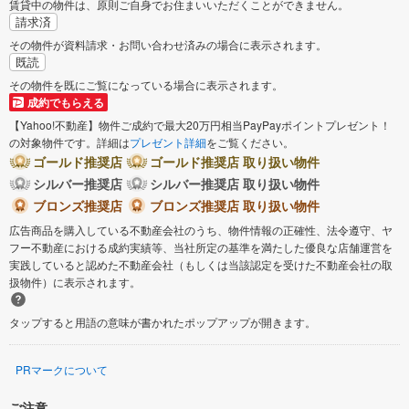
賃貸中の物件は、原則ご自身でお住まいいただくことができません。
請求済
その物件が資料請求・お問い合わせ済みの場合に表示されます。
既読
その物件を既にご覧になっている場合に表示されます。
成約でもらえる
【Yahoo!不動産】物件ご成約で最大20万円相当PayPayポイントプレゼント！
の対象物件です。詳細は
プレゼント詳細
をご覧ください。
ゴールド推奨店
ゴールド推奨店 取り扱い物件
シルバー推奨店
シルバー推奨店 取り扱い物件
ブロンズ推奨店
ブロンズ推奨店 取り扱い物件
広告商品を購入している不動産会社のうち、物件情報の正確性、法令遵守、ヤ
フー不動産における成約実績等、当社所定の基準を満たした優良な店舗運営を
実践していると認めた不動産会社（もしくは当該認定を受けた不動産会社の取
扱物件）に表示されます。
タップすると用語の意味が書かれたポップアップが開きます。
PRマークについて
ご注意