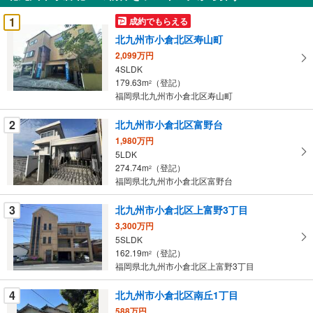
受
1
成約でもらえる
け
北九州市小倉北区寿山町
取
2,099万円
る
4SLDK
・
179.63m
（登記）
2
条
福岡県北九州市小倉北区寿山町
件
を
2
北九州市小倉北区富野台
マ
1,980万円
イ
5LDK
274.74m
（登記）
ペ
2
福岡県北九州市小倉北区富野台
ー
ジ
3
北九州市小倉北区上富野3丁目
に
3,300万円
保
5SLDK
存
162.19m
（登記）
2
す
福岡県北九州市小倉北区上富野3丁目
る
4
北九州市小倉北区南丘1丁目
588万円