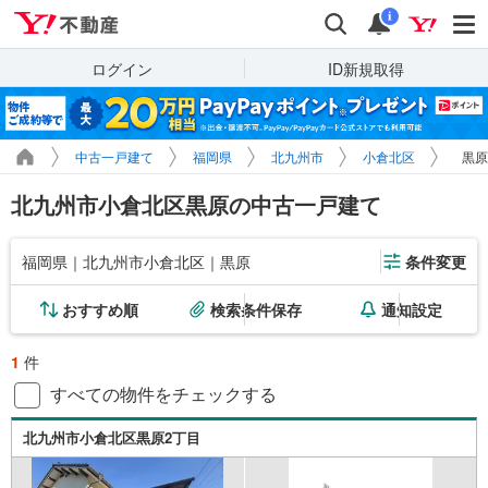
Yahoo!不動産
検索
通知
i
ログイン
ID新規取得
中古一戸建て
福岡県
北九州市
小倉北区
黒原
北九州市小倉北区黒原の中古一戸建て
福岡県｜北九州市小倉北区｜黒原
条件変更
おすすめ順
検索条件保存
通知設定
1
件
すべての物件をチェックする
北九州市小倉北区黒原2丁目