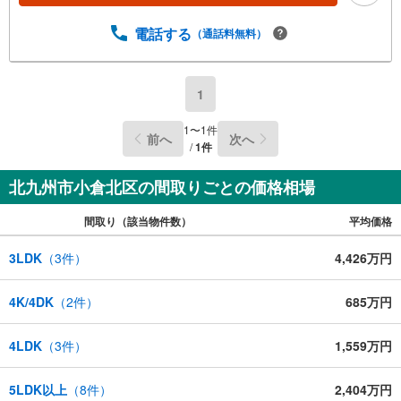
電話する
（通話料無料）
1
1
〜
1
件
前へ
次へ
/
1
件
北九州市小倉北区の間取りごとの価格相場
間取り（該当物件数）
平均価格
3LDK
（
3
件）
4,426万円
4K/4DK
（
2
件）
685万円
4LDK
（
3
件）
1,559万円
5LDK以上
（
8
件）
2,404万円