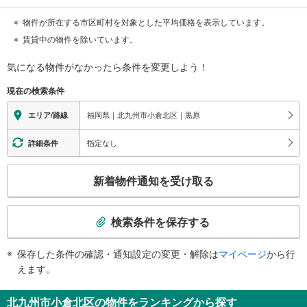
物件が所在する市区町村を対象とした平均価格を表示しています。
賃貸中の物件を除いています。
気になる物件がなかったら
条件を変更しよう！
現在の検索条件
福岡県｜北九州市小倉北区｜黒原
エリア/路線
指定なし
詳細条件
こ
新着物件通知を受け取る
の
検
索
検索条件を保存する
条
件
保存した条件の確認・通知設定の変更・解除は
マイページ
から行
で
えます。
通
知
北九州市小倉北区の物件をランキングから探す
を