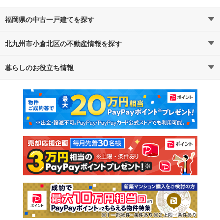
福岡県の中古一戸建てを探す
北九州市小倉北区の不動産情報を探す
路線・駅から探す
地域から探す
暮らしのお役立ち情報
不動産・住宅
賃貸住宅
通勤・通学時間から探す
地図から探す
マンションカタログ
教えて！住まいの先生
新築マンション
中古マンション
新築一戸建て
中古一戸建て
注文住宅
土地
売却査定