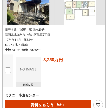
日豊本線 「城野」駅 徒歩20分
福岡県北九州市小倉北区黒原2丁目
1974年11月（築52年）
5LDK / 地上1階建
土地
731m
/
建物
205.62m
2
2
3,250万円
画像
7
枚
ミクニ 小倉センター
資料をもらう
（無料）