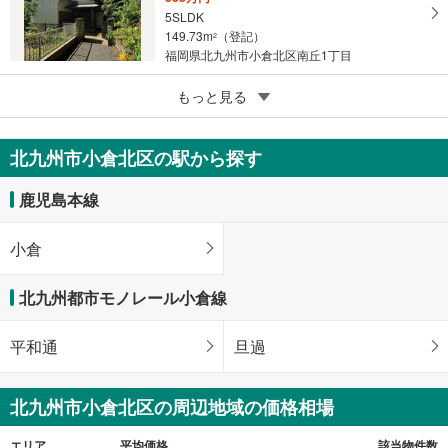
5SLDK
149.73m
（登記）
2
福岡県北九州市小倉北区南丘1丁目
4
北九州市小倉北区上富野4丁目
もっと見る
2,780万円
6SLDK
北九州市小倉北区の駅から探す
143.62m
（登記）
2
福岡県北九州市小倉北区上富野4丁目
鹿児島本線
小倉
北九州都市モノレール小倉線
平和通
旦過
北九州市小倉北区の周辺地域の価格相場
エリア
平均価格
該当物件数