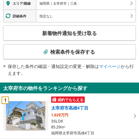
福岡県｜太宰府市｜三条
エリア/路線
指定なし
詳細条件
こ
新着物件通知を受け取る
の
検
索
検索条件を保存する
条
件
保存した条件の確認・通知設定の変更・解除は
マイページ
から行
で
えます。
通
知
太宰府市の物件をランキングから探す
を
受
1
成約でもらえる
け
太宰府市高雄4丁目
取
1,629万円
る
3SLDK
・
85.29m
2
条
福岡県太宰府市高雄4丁目
件