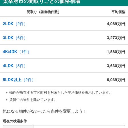
太宰府市の間取りごとの価格相場
間取り（該当物件数）
平均価格
2LDK
（
2
件）
4,089万円
3LDK
（
6
件）
3,273万円
4K/4DK
（
1
件）
1,580万円
4LDK
（
8
件）
3,630万円
5LDK以上
（
2
件）
6,039万円
物件が所在する市区町村を対象とした平均価格を表示しています。
賃貸中の物件を除いています。
気になる物件がなかったら
条件を変更しよう！
現在の検索条件