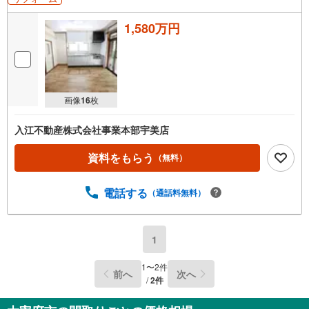
1,580万円
画像
16
枚
入江不動産株式会社事業本部宇美店
資料をもらう
（無料）
電話する
（通話料無料）
1
1
〜
2
件
前へ
次へ
/
2
件