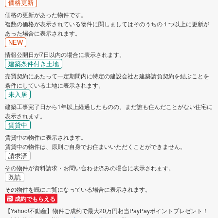
価格更新
価格の更新があった物件です。
複数の価格が表示されている物件に関しましてはそのうちの１つ以上に更新が
あった場合に表示されます。
NEW
情報公開日が7日以内の場合に表示されます。
建築条件付き土地
売買契約にあたって一定期間内に特定の建設会社と建築請負契約を結ぶことを
条件にしている土地に表示されます。
未入居
建築工事完了日から1年以上経過したものの、まだ誰も住んだことがない住宅に
表示されます。
賃貸中
賃貸中の物件に表示されます。
賃貸中の物件は、原則ご自身でお住まいいただくことができません。
請求済
その物件が資料請求・お問い合わせ済みの場合に表示されます。
既読
その物件を既にご覧になっている場合に表示されます。
成約でもらえる
【Yahoo!不動産】物件ご成約で最大20万円相当PayPayポイントプレゼント！