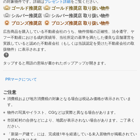
の対象物件です。詳細は
プレゼント詳細
をご覧ください。
ゴールド推奨店
ゴールド推奨店 取り扱い物件
シルバー推奨店
シルバー推奨店 取り扱い物件
ブロンズ推奨店
ブロンズ推奨店 取り扱い物件
広告商品を購入している不動産会社のうち、物件情報の正確性、法令遵守、ヤ
フー不動産における成約実績等、当社所定の基準を満たした優良な店舗運営を
実践していると認めた不動産会社（もしくは当該認定を受けた不動産会社の取
扱物件）に表示されます。
タップすると用語の意味が書かれたポップアップが開きます。
PRマークについて
ご注意
消費税および地方消費税の対象となる場合は税込み価格が表示されていま
す。
物件の写真やイラスト、CGなどは実際と異なる場合があります。
市区町村の合併などにより、地図が表示されない場合があります。ご了承く
ださい。
「新築一戸建て」には、完成後1年を経過している未入居物件が掲載されてい
る場合があります。