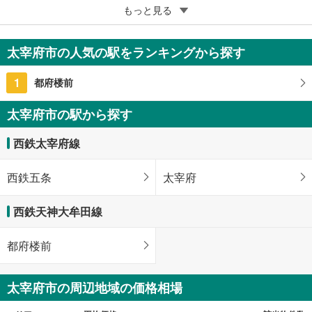
5
太宰府市三条2丁目
もっと見る
1,580万円
4DK
太宰府市の人気の駅をランキングから探す
99.36m
（登記）
2
福岡県太宰府市三条2丁目
1
都府楼前
太宰府市の駅から探す
西鉄太宰府線
西鉄五条
太宰府
西鉄天神大牟田線
都府楼前
太宰府市の周辺地域の価格相場