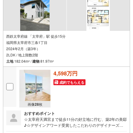
西鉄太宰府線 「太宰府」駅 徒歩15分
福岡県太宰府市三条1丁目
2024年2月（築3年）
2LDK / 地上階数2階
土地
182.04m
/
建物
81.97m
2
2
4,598万円
成約でもらえる
画像
28
枚
おすすめポイント
☆太宰府天満宮まで徒歩11分の好立地に佇む、築2年の美邸
♪☆デザインアワード受賞したこだわりのデザイナーズハ
ウスです♪☆さらに、趣味や収納、ワークスペースとして