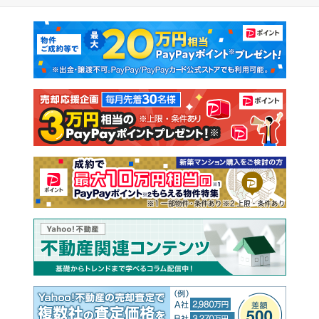
マンションカタログ
教えて！住まいの先生
新築マンション
中古マンション
新築一戸建て
中古一戸建て
注文住宅
土地
売却査定