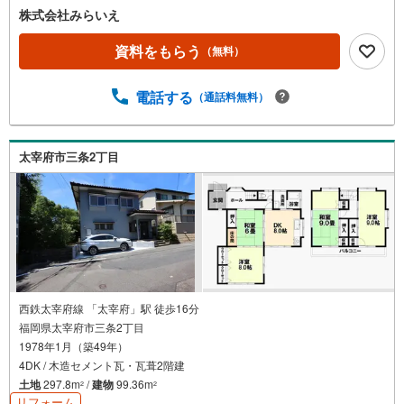
も活用できる半地下室を備えており、暮らしの幅が広がり
株式会社みらいえ
ます♪☆駐車スペースはゆとりの3台分を確保しており、来
客時やご家族で複数台所有の方にも安心です♪
資料をもらう
（無料）
電話する
（通話料無料）
太宰府市三条2丁目
西鉄太宰府線 「太宰府」駅 徒歩16分
福岡県太宰府市三条2丁目
1978年1月（築49年）
4DK / 木造セメント瓦・瓦葺2階建
土地
297.8m
/
建物
99.36m
2
2
リフォーム