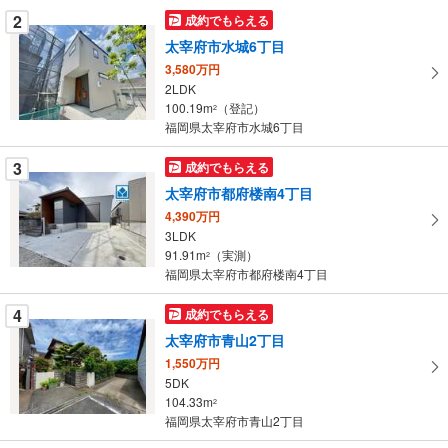
を
2
成約でもらえる
マ
太宰府市水城6丁目
イ
3,580万円
ペ
2LDK
ー
100.19m
（登記）
2
福岡県太宰府市水城6丁目
ジ
に
3
成約でもらえる
保
太宰府市都府楼南4丁目
存
す
4,390万円
3LDK
る
91.91m
（実測）
2
福岡県太宰府市都府楼南4丁目
4
成約でもらえる
太宰府市青山2丁目
1,550万円
5DK
104.33m
2
福岡県太宰府市青山2丁目