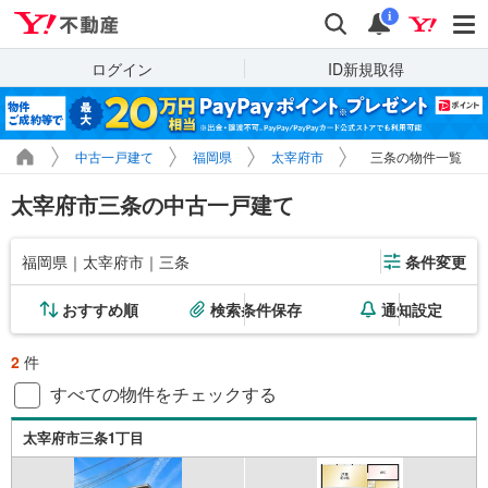
Yahoo!不動産
検索
通知
i
ログイン
ID新規取得
中古一戸建て
福岡県
太宰府市
三条の物件一覧
太宰府市三条の中古一戸建て
福岡県｜太宰府市｜三条
条件変更
おすすめ順
検索条件保存
通知設定
2
件
すべての物件をチェックする
太宰府市三条1丁目