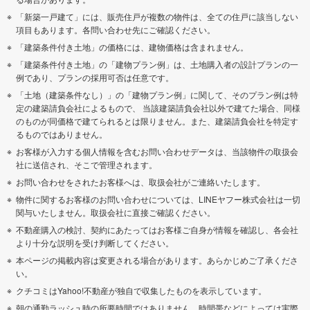
「新築一戸建て」には、販売住戸が複数の物件は、全ての住戸に該当しない
項目もあります。各問い合わせ先にご確認ください。
「建築条件付き土地」の価格には、建物価格は含まれません。
「建築条件付き土地」の「建物プラン例」は、土地購入者の設計プランの一
例であり、プランの採用可否は任意です。
「土地（建築条件なし）」の「建物プラン例」に関して、そのプラン例は特
定の建築請負会社によるもので、 当該建築請負会社以外で建てた場合、同様
のものが同価格で建てられるとは限りません。また、建築請負会社を特定す
るものではありません。
お客様が入力する個人情報を含むお問い合わせデータは、当該物件の取扱会
社に送信され、そこで管理されます。
お問い合わせをされたお客様へは、取扱会社がご連絡いたします。
物件に関するお客様のお問い合わせについては、LINEヤフー株式会社は一切
関与いたしません。取扱会社に直接ご確認ください。
不動産購入の検討、契約にあたってはお客様ご自身が情報を確認し、各会社
より十分な説明を受け判断してください。
本ページの掲載内容は変更される場合があります。あらかじめご了承くださ
い。
クチコミはYahoo!不動産が独自で収集したものを表示しています。
朝の通勤ラッシュ時の所要時間ではありません。時間帯などによっては実際