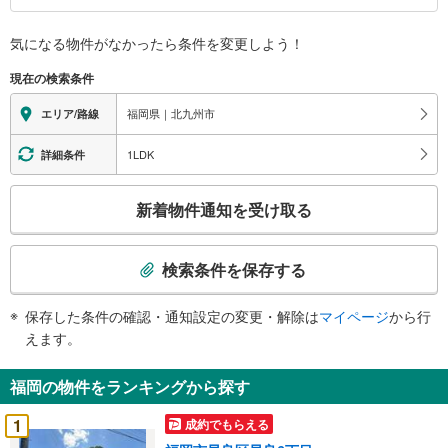
情
報
気になる物件がなかったら
条件を変更しよう！
現在の検索条件
福岡県｜北九州市
エリア/路線
1LDK
詳細条件
こ
新着物件通知を受け取る
の
検
索
検索条件を保存する
条
件
保存した条件の確認・通知設定の変更・解除は
マイページ
から行
で
えます。
通
知
福岡の物件をランキングから探す
を
受
1
成約でもらえる
け