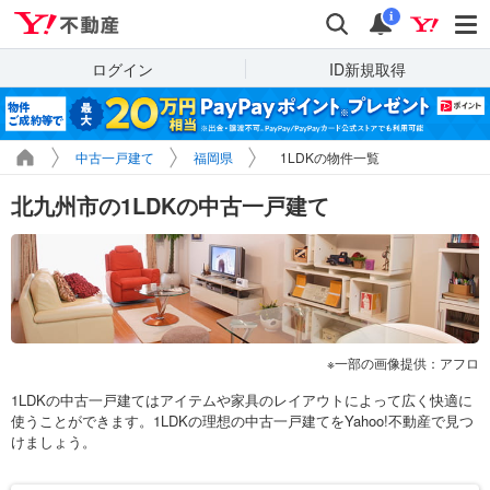
Yahoo!不動産
検索
通知
i
ログイン
ID新規取得
中古一戸建て
福岡県
1LDKの物件一覧
北九州市の1LDKの中古一戸建て
一部の画像提供：アフロ
1LDKの中古一戸建てはアイテムや家具のレイアウトによって広く快適に
使うことができます。1LDKの理想の中古一戸建てをYahoo!不動産で見つ
けましょう。