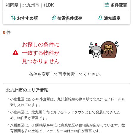
福岡県｜北九州市｜1LDK
条件変更
おすすめ順
検索条件保存
通知設定
0
件
お探しの条件に
一致する物件が
見つかりません
条件を変更して再度検索してください。
北
北九州市のエリア情報
九
小倉北区にあるJR小倉駅は、九州新幹線の停車駅で北九州モノレールも
州
乗り入れています。
市
小倉南区は、北九州市内におけるベッドタウンとして発展してきたた
に
め、物件数が豊富です。
関
八幡西区は、JR黒崎駅を中心に商業地区や住宅街が広がっています。教
す
育機関も多い土地で、ファミリー向けの物件が豊富です。
る