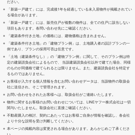
ださい。
「新築一戸建て」には、完成後1年を経過している未入居物件が掲載されてい
る場合があります。
「新築一戸建て」には、販売住戸が複数の物件は、全ての住戸に該当しない
項目もあります。各問い合わせ先にご確認ください。
「建築条件付き土地」の価格には、建物価格は含まれません。
「建築条件付き土地」の「建物プラン例」は、土地購入者の設計プランの一
例であり、プランの採用可否は任意です。
「土地（建築条件なし）」の「建物プラン例」に関して、そのプラン例は特
定の建築請負会社によるもので、 当該建築請負会社以外で建てた場合、同様
のものが同価格で建てられるとは限りません。また、建築請負会社を特定す
るものではありません。
お客様が入力する個人情報を含むお問い合わせデータは、当該物件の取扱会
社に送信され、そこで管理されます。
お問い合わせをされたお客様へは、取扱会社がご連絡いたします。
物件に関するお客様のお問い合わせについては、LINEヤフー株式会社は一切
関与いたしません。取扱会社に直接ご確認ください。
不動産購入の検討、契約にあたってはお客様ご自身が情報を確認し、各会社
より十分な説明を受け判断してください。
本ページの掲載内容は変更される場合があります。あらかじめご了承くださ
い。