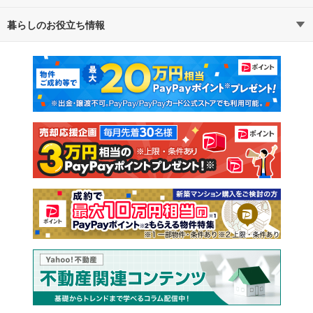
暮らしのお役立ち情報
不動産・住宅
賃貸住宅
通勤・通学時間から探す
地図から探す
マンションカタログ
教えて！住まいの先生
新築マンション
中古マンション
新築一戸建て
中古一戸建て
注文住宅
土地
売却査定