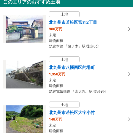
このエリアのおすすめ土地
北九州市八幡西区鷹見台1丁目
3,398万円
土地
4LDK
建物面積 113.19m
2
北九州市若松区宮丸2丁目
筑豊本線 「東水巻」駅 徒歩28分
980万円
未定
建物面積 -
筑豊本線 「藤ノ木」駅 徒歩6分
土地
北九州市八幡西区的場町
1,350万円
未定
建物面積 -
筑豊電気鉄道 「永犬丸」駅 徒歩9分
土地
北九州市若松区大字小竹
148万円
未定
建物面積 -