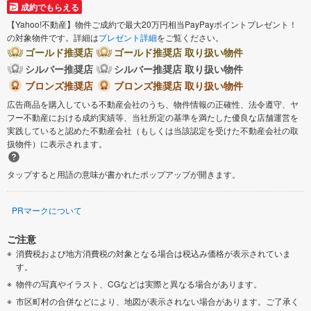
成約でもらえる
【Yahoo!不動産】物件ご成約で最大20万円相当PayPayポイントプレゼント！
の対象物件です。詳細は
プレゼント詳細
をご覧ください。
ゴールド推奨店
ゴールド推奨店 取り扱い物件
シルバー推奨店
シルバー推奨店 取り扱い物件
ブロンズ推奨店
ブロンズ推奨店 取り扱い物件
広告商品を購入している不動産会社のうち、物件情報の正確性、法令遵守、ヤ
フー不動産における成約実績等、当社所定の基準を満たした優良な店舗運営を
実践していると認めた不動産会社（もしくは当該認定を受けた不動産会社の取
扱物件）に表示されます。
タップすると用語の意味が書かれたポップアップが開きます。
PRマークについて
ご注意
消費税および地方消費税の対象となる場合は税込み価格が表示されていま
す。
物件の写真やイラスト、CGなどは実際と異なる場合があります。
市区町村の合併などにより、地図が表示されない場合があります。ご了承く