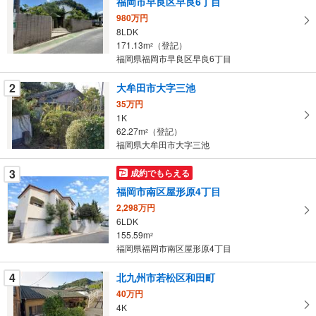
福岡市早良区早良6丁目
取
980万円
る
8LDK
・
171.13m
（登記）
2
条
福岡県福岡市早良区早良6丁目
件
を
2
大牟田市大字三池
マ
35万円
イ
1K
62.27m
（登記）
ペ
2
福岡県大牟田市大字三池
ー
ジ
3
成約でもらえる
に
福岡市南区屋形原4丁目
保
2,298万円
存
6LDK
す
155.59m
2
る
福岡県福岡市南区屋形原4丁目
4
北九州市若松区和田町
40万円
4K