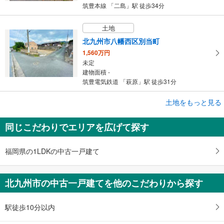
筑豊本線 「二島」駅 徒歩34分
土地
北九州市八幡西区別当町
1,560万円
未定
建物面積 -
筑豊電気鉄道 「萩原」駅 徒歩31分
土地をもっと見る
土地
北九州市小倉南区中曽根5丁目
同じこだわりでエリアを広げて探す
2,550万円
未定
建物面積 -
福岡県の1LDKの中古一戸建て
日豊本線 「下曽根」駅 徒歩18分
北九州市の中古一戸建てを他のこだわりから探す
駅徒歩10分以内