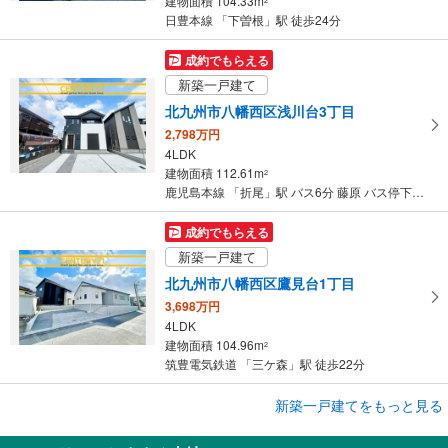
建物面積 104.33m
2
日豊本線 「下曽根」駅 徒歩24分
成約でもらえる
新築一戸建て
北九州市八幡西区浅川台3丁目
2,798万円
4LDK
建物面積 112.61m
2
鹿児島本線 「折尾」駅 バス6分 藤原 バス停下車 徒歩11分
成約でもらえる
新築一戸建て
北九州市八幡西区鷹見台1丁目
3,698万円
4LDK
建物面積 104.96m
2
筑豊電気鉄道 「三ケ森」駅 徒歩22分
成約でもらえる
新築一戸建てをもっと見る
新築一戸建て