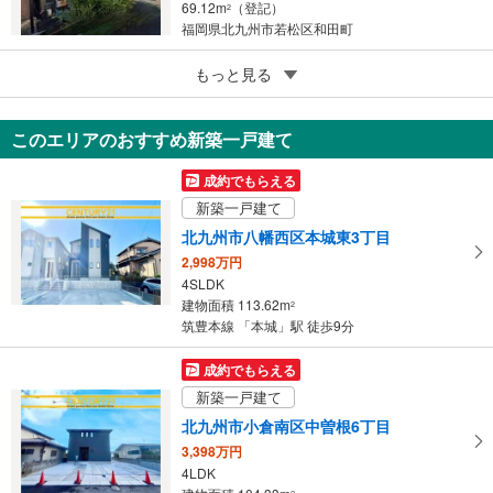
69.12m
（登記）
2
福岡県北九州市若松区和田町
5
直方市大字感田
もっと見る
398万円
4DK
このエリアのおすすめ新築一戸建て
85.67m
（登記）
2
福岡県直方市大字感田
成約でもらえる
新築一戸建て
北九州市八幡西区本城東3丁目
2,998万円
4SLDK
建物面積 113.62m
2
筑豊本線 「本城」駅 徒歩9分
成約でもらえる
新築一戸建て
北九州市小倉南区中曽根6丁目
3,398万円
4LDK