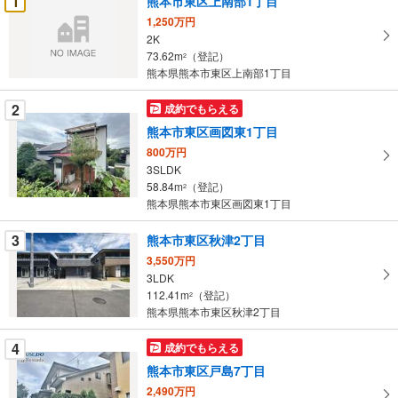
1
熊本市東区上南部1丁目
け
1,250万円
取
2K
る
73.62m
（登記）
2
・
熊本県熊本市東区上南部1丁目
条
2
成約でもらえる
件
を
熊本市東区画図東1丁目
マ
800万円
イ
3SLDK
58.84m
（登記）
ペ
2
熊本県熊本市東区画図東1丁目
ー
ジ
3
熊本市東区秋津2丁目
に
3,550万円
保
3LDK
存
112.41m
（登記）
2
す
熊本県熊本市東区秋津2丁目
る
4
成約でもらえる
熊本市東区戸島7丁目
2,490万円