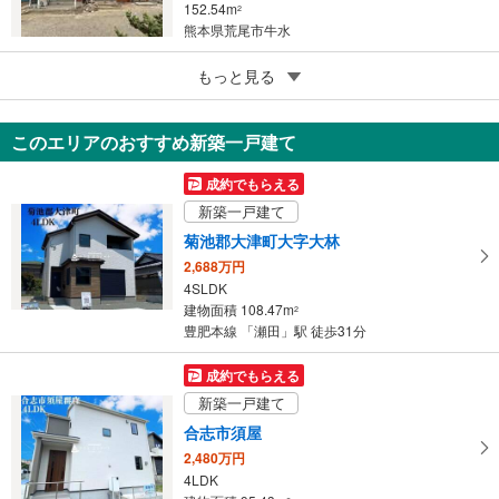
152.54m
2
熊本県荒尾市牛水
5
荒尾市荒尾
もっと見る
480万円
4DK
このエリアのおすすめ新築一戸建て
113.06m
（登記）
2
熊本県荒尾市荒尾
成約でもらえる
新築一戸建て
菊池郡大津町大字大林
2,688万円
4SLDK
建物面積 108.47m
2
豊肥本線 「瀬田」駅 徒歩31分
成約でもらえる
新築一戸建て
合志市須屋
2,480万円
4LDK