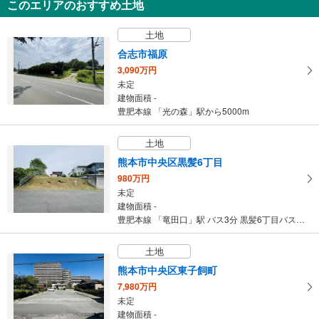
このエリアのおすすめ土地
熊本市東区尾ノ上1丁目
3,498万円
土地
4LDK
建物面積 106.82m
2
合志市福原
熊本市電幹線 「神水交差点」駅 徒歩14分
3,090万円
未定
建物面積 -
豊肥本線 「光の森」駅から5000m
土地
熊本市中央区黒髪6丁目
980万円
未定
建物面積 -
豊肥本線 「竜田口」駅 バス3分 黒髪6丁目バス バス停下車 徒歩6分
土地
熊本市中央区東子飼町
7,980万円
未定
建物面積 -