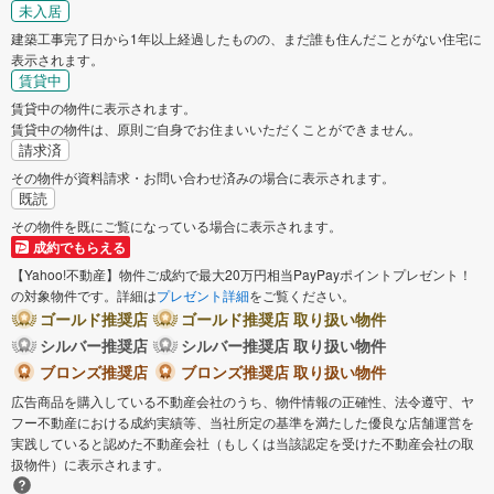
未入居
玉名郡南関町
玉名郡長洲町
建築工事完了日から1年以上経過したものの、まだ誰も住んだことがない住宅に
表示されます。
賃貸中
菊池郡大津町
菊池郡菊陽町
賃貸中の物件に表示されます。
賃貸中の物件は、原則ご自身でお住まいいただくことができません。
請求済
阿蘇郡高森町
阿蘇郡南阿蘇村
その物件が資料請求・お問い合わせ済みの場合に表示されます。
既読
上益城郡御船町
上益城郡益城町
その物件を既にご覧になっている場合に表示されます。
成約でもらえる
八代郡氷川町
球磨郡あさぎり町
【Yahoo!不動産】物件ご成約で最大20万円相当PayPayポイントプレゼント！
の対象物件です。詳細は
プレゼント詳細
をご覧ください。
ゴールド推奨店
ゴールド推奨店 取り扱い物件
シルバー推奨店
シルバー推奨店 取り扱い物件
ブロンズ推奨店
ブロンズ推奨店 取り扱い物件
広告商品を購入している不動産会社のうち、物件情報の正確性、法令遵守、ヤ
フー不動産における成約実績等、当社所定の基準を満たした優良な店舗運営を
実践していると認めた不動産会社（もしくは当該認定を受けた不動産会社の取
扱物件）に表示されます。