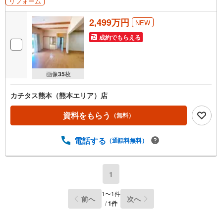
リフォーム
2,499万円
NEW
成約でもらえる
画像
35
枚
カチタス熊本（熊本エリア）店
資料をもらう
（無料）
電話する
（通話料無料）
1
1
〜
1
件
前へ
次へ
/
1
件