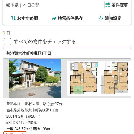
熊本県｜本日公開
条件変更
おすすめ順
検索条件保存
通知設定
1
件
すべての物件をチェックする
菊池郡大津町美咲野1丁目
豊肥本線 「肥後大津」駅 徒歩27分
熊本県菊池郡大津町美咲野1丁目
2001年2月（築26年）
5SLDK / 地上2階建
土地
246.57m
/
建物
198m
2
2