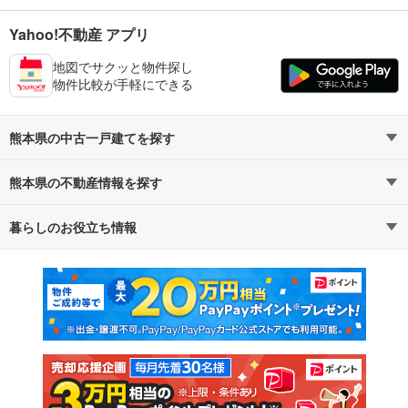
Yahoo!不動産 アプリ
地図でサクッと物件探し
物件比較が手軽にできる
熊本県の中古一戸建てを探す
熊本県の不動産情報を探す
路線・駅から探す
地域から探す
暮らしのお役立ち情報
不動産・住宅
賃貸住宅
通勤・通学時間から探す
地図から探す
マンションカタログ
教えて！住まいの先生
新築マンション
中古マンション
新築一戸建て
中古一戸建て
注文住宅
土地