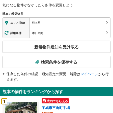
気になる物件がなかったら
条件を変更しよう！
現在の検索条件
熊本県
エリア/路線
本日公開
詳細条件
こ
新着物件通知を受け取る
の
検
索
検索条件を保存する
条
件
保存した条件の確認・通知設定の変更・解除は
マイページ
から行
で
えます。
通
知
熊本の物件をランキングから探す
を
受
1
成約でもらえる
け
宇城市三角町手場
取