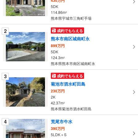
430万円
る
5DK
・
114.86m
2
条
熊本県宇城市三角町手場
件
を
2
成約でもらえる
マ
熊本市南区城南町永
イ
899万円
ペ
5DK
ー
124.3m
2
熊本県熊本市南区城南町永
ジ
に
3
成約でもらえる
保
菊池市泗水町田島
存
す
230万円
2K
る
42.37m
2
熊本県菊池市泗水町田島
4
荒尾市牛水
390万円
5LDK＋S