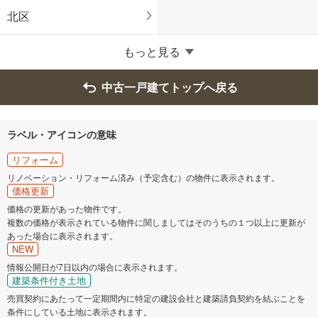
北区
熊本県のそのほかの地域
もっと見る
八代市
人吉市
中古一戸建てトップへ戻る
荒尾市
水俣市
ラベル・アイコンの意味
玉名市
山鹿市
リフォーム
リノベーション・リフォーム済み（予定含む）の物件に表示されます。
価格更新
菊池市
宇土市
価格の更新があった物件です。
複数の価格が表示されている物件に関しましてはそのうちの１つ以上に更新が
上天草市
宇城市
あった場合に表示されます。
NEW
情報公開日が7日以内の場合に表示されます。
阿蘇市
天草市
建築条件付き土地
売買契約にあたって一定期間内に特定の建設会社と建築請負契約を結ぶことを
合志市
玉名郡玉東町
条件にしている土地に表示されます。