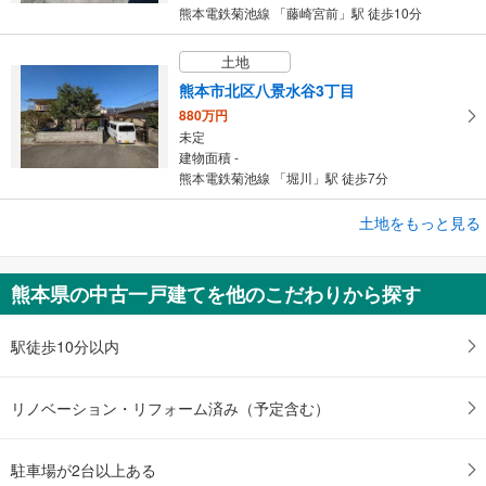
熊本電鉄菊池線 「藤崎宮前」駅 徒歩10分
土地
熊本市北区八景水谷3丁目
880万円
未定
建物面積 -
熊本電鉄菊池線 「堀川」駅 徒歩7分
土地をもっと見る
土地
上益城郡益城町大字広崎
880万円
熊本県の中古一戸建てを他のこだわりから探す
未定
建物面積 -
熊本市電幹線 「市立体育館前」駅 バス18分 桜木3丁目バス バス停下車 徒歩5分
駅徒歩10分以内
リノベーション・リフォーム済み（予定含む）
駐車場が2台以上ある