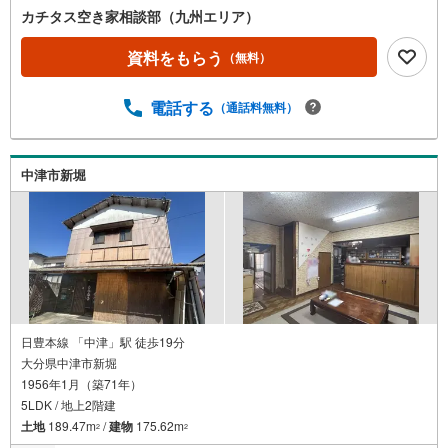
カチタス空き家相談部（九州エリア）
資料をもらう
（無料）
電話する
（通話料無料）
中津市新堀
日豊本線 「中津」駅 徒歩19分
大分県中津市新堀
1956年1月（築71年）
5LDK / 地上2階建
土地
189.47m
/
建物
175.62m
2
2