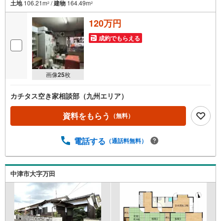
土地
106.21m
/
建物
164.49m
2
2
120万円
成約でもらえる
画像
25
枚
カチタス空き家相談部（九州エリア）
資料をもらう
（無料）
電話する
（通話料無料）
中津市大字万田