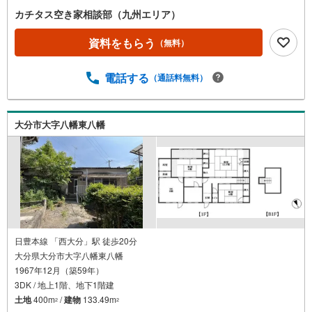
カチタス空き家相談部（九州エリア）
資料をもらう
（無料）
電話する
（通話料無料）
大分市大字八幡東八幡
日豊本線 「西大分」駅 徒歩20分
大分県大分市大字八幡東八幡
1967年12月（築59年）
3DK / 地上1階、地下1階建
土地
400m
/
建物
133.49m
2
2