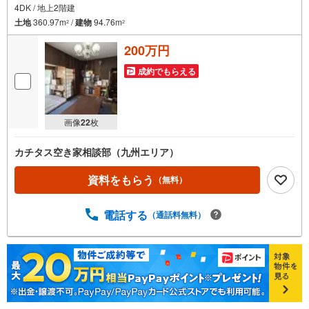
4DK / 地上2階建
土地
360.97m
/
建物
94.76m
2
2
200万円
成約でもらえる
画像
22
枚
カチタス空き家相談部（九州エリア）
資料をもらう
（無料）
電話する
（通話料無料）