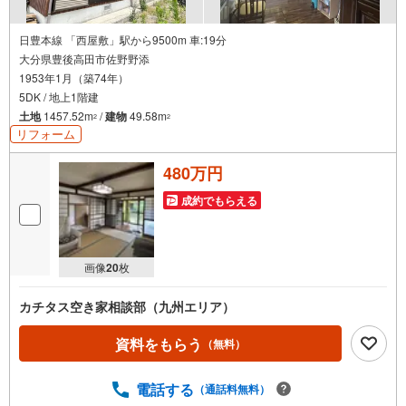
日豊本線 「西屋敷」駅から9500m 車:19分
大分県豊後高田市佐野野添
1953年1月（築74年）
5DK / 地上1階建
土地
1457.52m
/
建物
49.58m
2
2
リフォーム
480万円
成約でもらえる
画像
20
枚
カチタス空き家相談部（九州エリア）
資料をもらう
（無料）
電話する
（通話料無料）