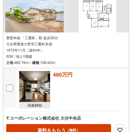
豊肥本線 「三重町」駅 徒歩26分
大分県豊後大野市三重町赤嶺
1972年11月（築54年）
5DK / 地上1階建
土地
485.76m
/
建物
108.42m
2
2
480万円
画像
30
枚
Y.コーポレーション株式会社 大分中央店
資料をもらう
（無料）