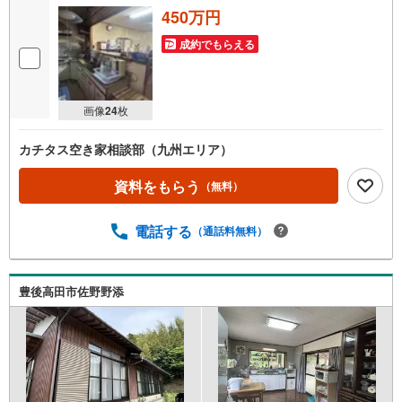
450万円
成約でもらえる
画像
24
枚
カチタス空き家相談部（九州エリア）
資料をもらう
（無料）
電話する
（通話料無料）
豊後高田市佐野野添