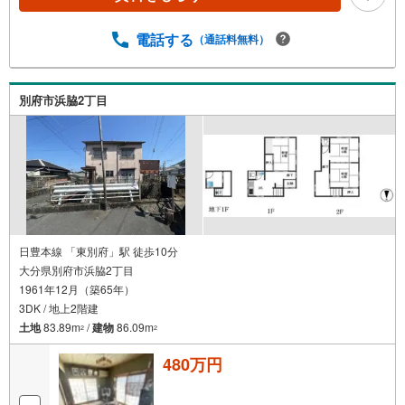
電話する
（通話料無料）
別府市浜脇2丁目
日豊本線 「東別府」駅 徒歩10分
大分県別府市浜脇2丁目
1961年12月（築65年）
3DK / 地上2階建
土地
83.89m
/
建物
86.09m
2
2
480万円