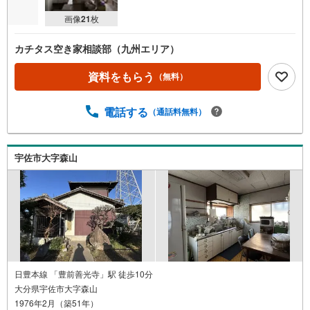
画像
21
枚
カチタス空き家相談部（九州エリア）
資料をもらう
（無料）
電話する
（通話料無料）
宇佐市大字森山
日豊本線 「豊前善光寺」駅 徒歩10分
大分県宇佐市大字森山
1976年2月（築51年）