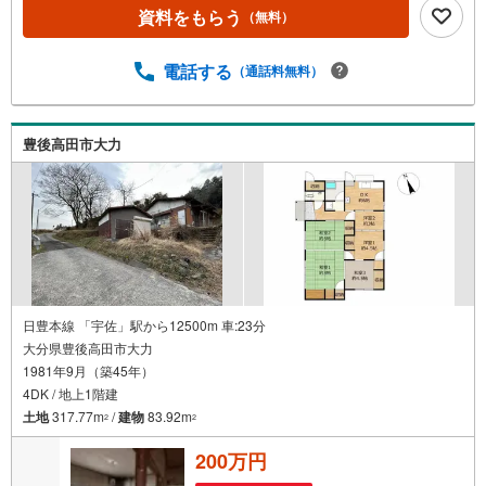
す
資料をもらう
（無料）
る
電話する
（通話料無料）
豊後高田市大力
日豊本線 「宇佐」駅から12500m 車:23分
大分県豊後高田市大力
1981年9月（築45年）
4DK / 地上1階建
土地
317.77m
/
建物
83.92m
2
2
200万円