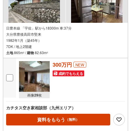
日豊本線 「宇佐」駅から18300m 車:37分
大分県豊後高田市堅来
1982年1月（築45年）
7DK / 地上2階建
土地
865m
/
建物
82.63m
2
2
300万円
NEW
成約でもらえる
画像
29
枚
カチタス空き家相談部（九州エリア）
資料をもらう
（無料）