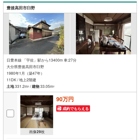
豊後高田市臼野
日豊本線 「宇佐」駅から13400m 車:27分
大分県豊後高田市臼野
1980年1月（築47年）
11DK / 地上2階建
土地
331.2m
/
建物
33.05m
2
2
90万円
成約でもらえる
画像
29
枚