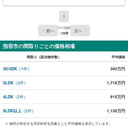
1
1
〜
10
件
前へ
次へ
/
10
件
指宿市の間取りごとの価格相場
間取り（該当物件数）
平均価格
3K/3DK
（
1
件）
300万円
3LDK
（
3
件）
1,719万円
4LDK
（
2
件）
915万円
5LDK以上
（
2
件）
1,130万円
物件が所在する市区町村を対象とした平均価格を表示しています。