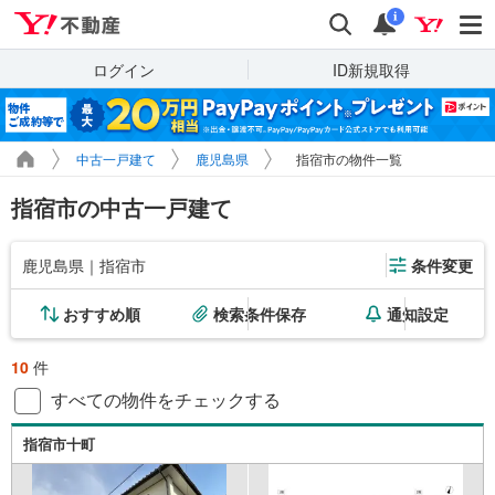
Yahoo!不動産
検索
通知
i
ログイン
ID新規取得
中古一戸建て
鹿児島県
指宿市の物件一覧
指宿市の中古一戸建て
鹿児島県｜指宿市
条件変更
おすすめ順
検索条件保存
通知設定
10
件
すべての物件をチェックする
指宿市十町