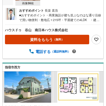
画像
36
枚
おすすめポイント
長楽 直浩
■おすすめポイント・商業施設が建ち並ぶなのはな通り沿線
で買い物便利・敷地広々215坪・平屋建ての4LDK ・建物
面積138.08m2（41.76坪）の邸宅・建物・室内状態良好・
駐車5台可・倉庫付■主な周辺施設・柳田小学校まで徒歩15
ハウスドゥ 谷山 南日本ハウス株式会社
分（約1200m）・南指宿中学校まで徒歩37分（約2900
m）・JR二月田駅まで1360m（歩17分）・プラッセだいわ
資料をもらう
（無料）
指宿店まで550m・セブンイレブン指宿西店まで760m・サ
ンキュー北指宿店まで840m鍵をお預かりしており、いつで
電話する
（通話料無料）
も内覧いただけます！
指宿市西方