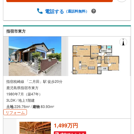
電話する
（通話料無料）
指宿市東方
指宿枕崎線 「二月田」駅 徒歩20分
鹿児島県指宿市東方
1980年7月（築47年）
3LDK / 地上1階建
土地
226.76m
/
建物
83.93m
2
2
リフォーム
1,499万円