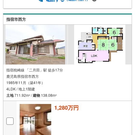
グ・断熱リフォーム）・周辺にコンビニ、ドラッグスト
ア、教育施設等●周辺環境●・山川小学校まで徒歩10分（約
750m）・山川中学校まで徒歩23分（約1800m）・Panason
ic shop セブンプラザ山川店まで徒歩4分・コメリハード＆
指宿市西方
グリーン山川店まで徒歩4分・ファミリーマートいぶすき山
川店まで徒歩5分・ジョイフル指宿山川店まで徒歩5分・JA
いぶすき 本所まで徒歩5分・ドラッグストアコスモス 山川
店まで徒歩7分 住宅ローンのご相談も承ります！お気軽に
ご相談ください
指宿枕崎線 「二月田」駅 徒歩17分
鹿児島県指宿市西方
1985年11月（築41年）
4LDK / 地上1階建
土地
711.92m
/
建物
138.08m
2
2
1,280万円