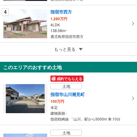
る
4
指宿市西方
1,280万円
4LDK
138.08m
2
鹿児島県指宿市西方
5
もっと見る
成約でもらえる
指宿市十町
550万円
このエリアのおすすめ土地
4LDK
104.69m
（登記）
2
成約でもらえる
鹿児島県指宿市十町
土地
指宿市山川潮見町
100万円
未定
建物面積 -
指宿枕崎線 「山川」駅から5000m 車:10分
土地