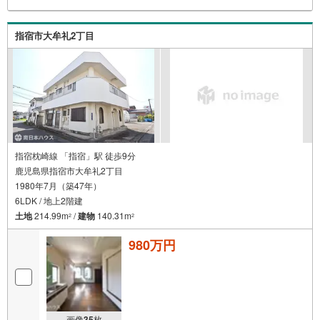
指宿市大牟礼2丁目
指宿枕崎線 「指宿」駅 徒歩9分
鹿児島県指宿市大牟礼2丁目
1980年7月（築47年）
6LDK / 地上2階建
土地
214.99m
/
建物
140.31m
2
2
980万円
画像
35
枚