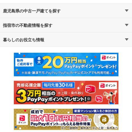
鹿児島県の中古一戸建てを探す
指宿市の不動産情報を探す
路線・駅から探す
地域から探す
暮らしのお役立ち情報
不動産・住宅
賃貸住宅
通勤・通学時間から探す
地図から探す
マンションカタログ
教えて！住まいの先生
新築マンション
中古マンション
新築一戸建て
中古一戸建て
注文住宅
土地
売却査定