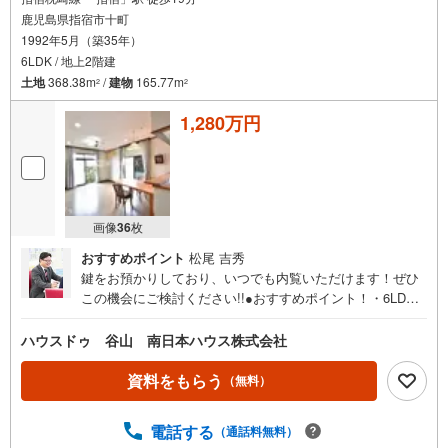
鹿児島県指宿市十町
1992年5月（築35年）
6LDK / 地上2階建
土地
368.38m
/
建物
165.77m
2
2
1,280万円
画像
36
枚
おすすめポイント
松尾 吉秀
鍵をお預かりしており、いつでも内覧いただけます！ぜひ
この機会にご検討ください!!●おすすめポイント！・6LDK
ある充実の居住空間・111坪の広い敷地・南西・南東に面し
た日当たりの良い角地・明るく開放的な吹抜け玄関・日当
ハウスドゥ 谷山 南日本ハウス株式会社
たりの良い南庭・ハイルーフ車対応のカーポート・建物・
室内状態良好●主な周辺環境・丹波小学校まで1900m（徒歩
資料をもらう
（無料）
24分）・南指宿中学校まで1800m（徒歩23分）・JR指宿駅
まで1500m（徒歩19分）・セブンイレブン市役所前店まで9
電話する
（通話料無料）
50m・コスモス市役所前店まで1100m