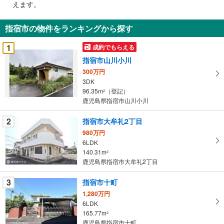
えます。
通
知
指宿市の物件をランキングから探す
を
受
1
成約でもらえる
け
指宿市山川小川
取
300万円
る
3DK
・
96.35m
（登記）
2
条
鹿児島県指宿市山川小川
件
を
2
指宿市大牟礼2丁目
マ
980万円
イ
6LDK
140.31m
ペ
2
鹿児島県指宿市大牟礼2丁目
ー
ジ
3
指宿市十町
に
1,280万円
保
6LDK
存
165.77m
2
す
鹿児島県指宿市十町