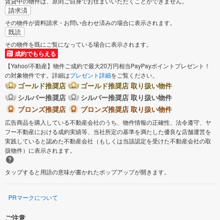
賃貸中の物件は、原則ご自身でお住まいいただくことができません。
請求済
その物件が資料請求・お問い合わせ済みの場合に表示されます。
既読
その物件を既にご覧になっている場合に表示されます。
成約でもらえる
【Yahoo!不動産】物件ご成約で最大20万円相当PayPayポイントプレゼント！
の対象物件です。詳細は
プレゼント詳細
をご覧ください。
ゴールド推奨店
ゴールド推奨店 取り扱い物件
シルバー推奨店
シルバー推奨店 取り扱い物件
ブロンズ推奨店
ブロンズ推奨店 取り扱い物件
広告商品を購入している不動産会社のうち、物件情報の正確性、法令遵守、ヤ
フー不動産における成約実績等、当社所定の基準を満たした優良な店舗運営を
実践していると認めた不動産会社（もしくは当該認定を受けた不動産会社の取
扱物件）に表示されます。
タップすると用語の意味が書かれたポップアップが開きます。
PRマークについて
ご注意