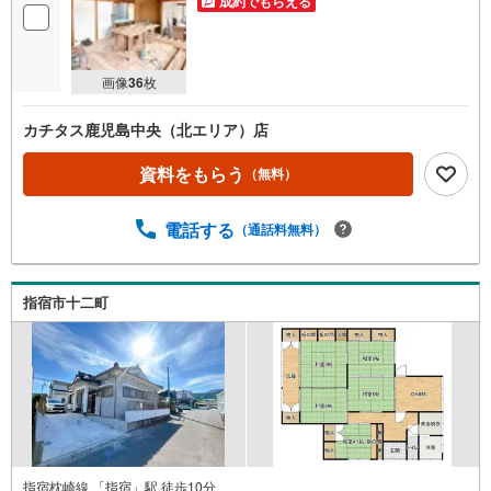
成約でもらえる
画像
36
枚
カチタス鹿児島中央（北エリア）店
資料をもらう
（無料）
電話する
（通話料無料）
指宿市十二町
指宿枕崎線 「指宿」駅 徒歩10分