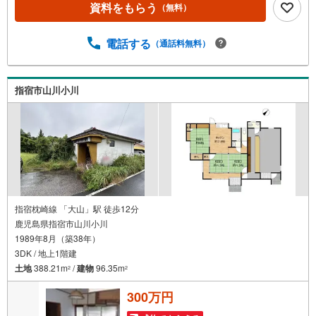
資料をもらう
（無料）
電話する
（通話料無料）
指宿市山川小川
指宿枕崎線 「大山」駅 徒歩12分
鹿児島県指宿市山川小川
1989年8月（築38年）
3DK / 地上1階建
土地
388.21m
/
建物
96.35m
2
2
300万円