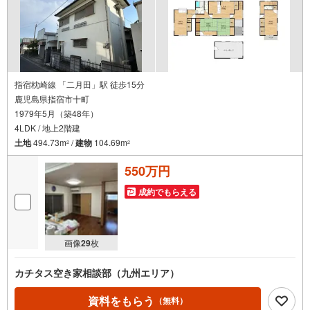
指宿枕崎線 「二月田」駅 徒歩15分
鹿児島県指宿市十町
1979年5月（築48年）
4LDK / 地上2階建
土地
494.73m
/
建物
104.69m
2
2
550万円
成約でもらえる
画像
29
枚
カチタス空き家相談部（九州エリア）
資料をもらう
（無料）