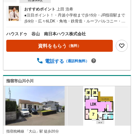
おすすめポイント
上田 浩希
●注目ポイント！・丹波小学校まで歩15分・JR指宿駅まで
歩9分・広々6LDK・角地・鉄骨造・ルーフバルコニー・日
当たり良好・内外装一部リフォーム済（202年3月、2015年
12月防水塗装・2024年12月2階フロアー等の修繕）●主な周
ハウスドゥ 谷山 南日本ハウス株式会社
辺環境・丹波小学校まで徒歩15分（約1200m）・南指宿中
学校まで徒歩10分（約800m）・JR指宿駅まで徒歩9分（約
資料をもらう
（無料）
680m）・ファミリーマート指宿大牟礼店まで60m
電話する
（通話料無料）
指宿市山川小川
指宿枕崎線 「大山」駅 徒歩20分