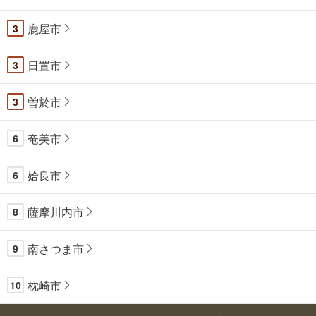
鹿屋市
3
日置市
3
曽於市
3
奄美市
6
姶良市
6
薩摩川内市
8
南さつま市
9
枕崎市
10