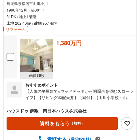
鹿児島県指宿市山川小川
1996年12月（築30年）
3LDK / 地上1階建
土地
262.46m
/
建物
95.14m
2
2
リフォーム
1,380万円
画像
36
枚
おすすめポイント
【人気の平屋建て×ウッドデッキから開聞岳を望むスローラ
イフ】【リビング勾配天井】【庭付】【山川小学校・山川
中学校エリア】【WIC付】【駐車場普通車2台可能】・山川
小学校まで徒歩10分●イチ押しポイント●・人気の平屋建
ハウスドゥ 伊敷 南日本ハウス株式会社
て！開聞岳や山々を望め、スローライフにいかがでしょう
か？・リビング勾配天井で開放感あり・オール電化・屋根
資料をもらう
（無料）
裏収納付・2025年1月 エコキュート入れ替え済・2015年1
月 リフォーム済（お風呂・洗面所・キッチン・フローリン
電話する
（通話料無料）