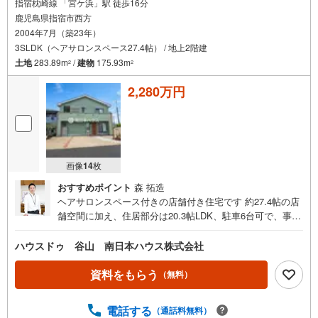
指宿枕崎線 「宮ケ浜」駅 徒歩16分
鹿児島県指宿市西方
2004年7月（築23年）
3SLDK（ヘアサロンスペース27.4帖） / 地上2階建
土地
283.89m
/
建物
175.93m
2
2
2,280万円
画像
14
枚
おすすめポイント
森 拓造
ヘアサロンスペース付きの店舗付き住宅です 約27.4帖の店
舗空間に加え、住居部分は20.3帖LDK、駐車6台可で、事業
用と住まいを両立しやすい点も魅力です。●注目ポイン
ト！・スーパーセンタートライアル指宿店まで歩5分・ファ
ハウスドゥ 谷山 南日本ハウス株式会社
ミリーマート指宿大園原店まで歩4分・JR宮ヶ浜駅まで歩1
6分・店舗付住宅（ヘアサロン）・3LDK＋WIC＋ヘアサロ
資料をもらう
（無料）
ンスペース・リビング20.3帖・ヘアサロンスペース27.4
帖・3面角地・駐車6台可
電話する
（通話料無料）