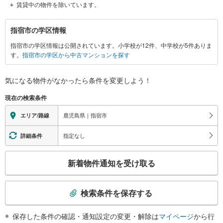
賃貸中の物件を除いています。
指
指宿市の学区情報
宿
指宿市の学区情報は公開されています。小学校が12件、中学校が5件ありま
市
す。
指宿市の学区から中古マンションを探す
に
関
す
気になる物件がなかったら
条件を変更しよう！
る
現在の検索条件
情
報
鹿児島県｜指宿市
エリア/路線
指定なし
詳細条件
こ
新着物件通知を受け取る
の
検
索
検索条件を保存する
条
件
保存した条件の確認・通知設定の変更・解除は
マイページ
から行
で