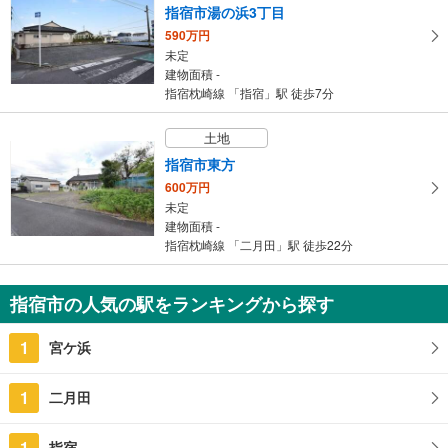
指宿市湯の浜3丁目
590万円
未定
建物面積 -
指宿枕崎線 「指宿」駅 徒歩7分
土地
指宿市東方
600万円
未定
建物面積 -
指宿枕崎線 「二月田」駅 徒歩22分
指宿市の人気の駅をランキングから探す
1
宮ケ浜
1
二月田
1
指宿