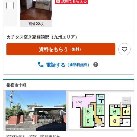
成約でもらえる
画像
22
枚
カチタス空き家相談部（九州エリア）
資料をもらう
（無料）
電話する
（通話料無料）
指宿市十町
指宿枕崎線 「指宿」駅 徒歩19分