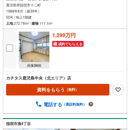
鹿児島県指宿市十二町
1988年8月（築39年）
5DK / 地上1階建
土地
272.76m
/
建物
111.1m
2
2
1,299万円
成約でもらえる
画像
36
枚
カチタス鹿児島中央（北エリア）店
資料をもらう
（無料）
電話する
（通話料無料）
指宿市湊4丁目