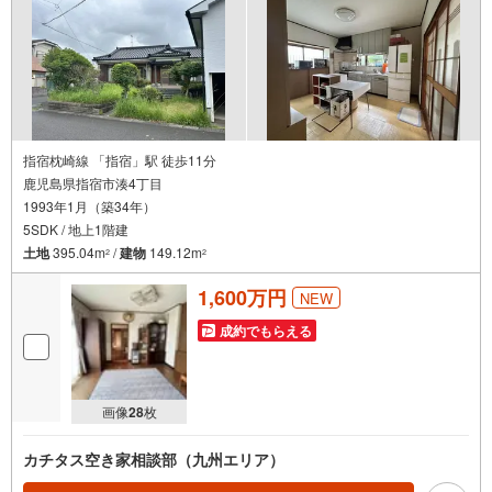
指宿枕崎線 「指宿」駅 徒歩11分
鹿児島県指宿市湊4丁目
1993年1月（築34年）
5SDK / 地上1階建
土地
395.04m
/
建物
149.12m
2
2
1,600万円
NEW
成約でもらえる
画像
28
枚
カチタス空き家相談部（九州エリア）