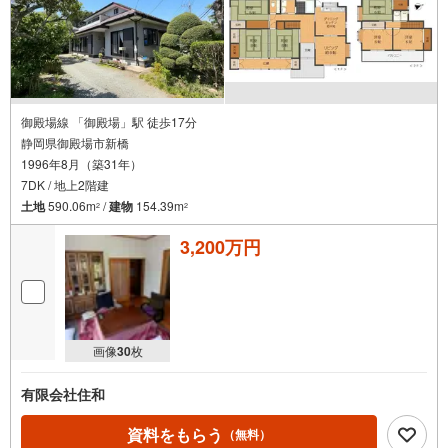
御殿場線 「御殿場」駅 徒歩17分
静岡県御殿場市新橋
1996年8月（築31年）
7DK / 地上2階建
土地
590.06m
/
建物
154.39m
2
2
3,200万円
画像
30
枚
有限会社住和
資料をもらう
（無料）