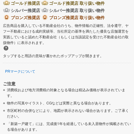
ゴールド推奨店
ゴールド推奨店 取り扱い物件
シルバー推奨店
シルバー推奨店 取り扱い物件
ブロンズ推奨店
ブロンズ推奨店 取り扱い物件
広告商品を購入している不動産会社のうち、物件情報の正確性、法令遵守、ヤ
フー不動産における成約実績等、当社所定の基準を満たした優良な店舗運営を
実践していると認めた不動産会社（もしくは当該認定を受けた不動産会社の取
扱物件）に表示されます。
タップすると用語の意味が書かれたポップアップが開きます。
PRマークについて
ご注意
消費税および地方消費税の対象となる場合は税込み価格が表示されていま
す。
物件の写真やイラスト、CGなどは実際と異なる場合があります。
市区町村の合併などにより、地図が表示されない場合があります。ご了承く
ださい。
「新築一戸建て」には、完成後1年を経過している未入居物件が掲載されてい
る場合があります。