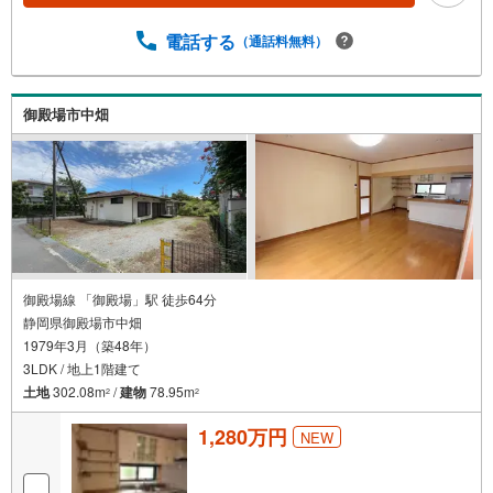
電話する
（通話料無料）
御殿場市中畑
御殿場線 「御殿場」駅 徒歩64分
静岡県御殿場市中畑
1979年3月（築48年）
3LDK / 地上1階建て
土地
302.08m
/
建物
78.95m
2
2
1,280万円
NEW