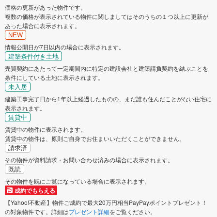
価格の更新があった物件です。
複数の価格が表示されている物件に関しましてはそのうちの１つ以上に更新が
あった場合に表示されます。
NEW
情報公開日が7日以内の場合に表示されます。
建築条件付き土地
売買契約にあたって一定期間内に特定の建設会社と建築請負契約を結ぶことを
条件にしている土地に表示されます。
未入居
建築工事完了日から1年以上経過したものの、まだ誰も住んだことがない住宅に
表示されます。
賃貸中
賃貸中の物件に表示されます。
賃貸中の物件は、原則ご自身でお住まいいただくことができません。
請求済
その物件が資料請求・お問い合わせ済みの場合に表示されます。
既読
その物件を既にご覧になっている場合に表示されます。
成約でもらえる
【Yahoo!不動産】物件ご成約で最大20万円相当PayPayポイントプレゼント！
の対象物件です。詳細は
プレゼント詳細
をご覧ください。