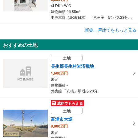
4LDK＋WIC
建物面積 96.88m
2
中央本線（JR東日本） 「八王子」駅 バス23分 下犬目 バス停下車 徒歩1分
成約でもらえる
新築一戸建てをもっと見る
新築一戸建て
おすすめの土地
ライフイズム 所沢・若狭
3,980万円
土地
3LDK
建物面積 99.56m
2
長生郡長生村岩沼飛地
西武池袋線 「狭山ケ丘」駅 徒歩16分
1,600万円
未定
建物面積 -
外房線 「八積」駅 徒歩23分
成約でもらえる
土地
富津市大堀
9,800万円
未定
建物面積 -