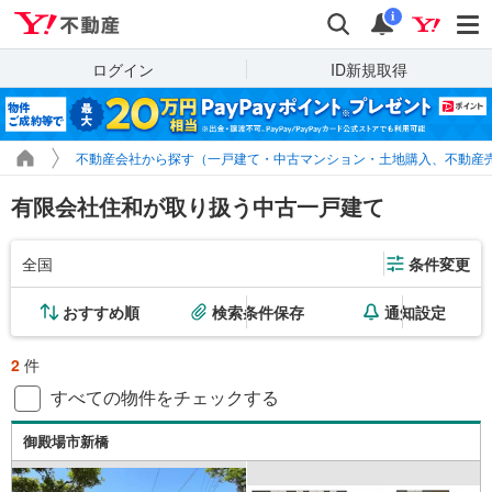
Yahoo!不動産
検索
通知
i
ログイン
ID新規取得
不動産会社から探す（一戸建て・中古マンション・土地購入、不動産
有限会社住和が取り扱う中古一戸建て
全国
条件変更
おすすめ順
検索条件保存
通知設定
2
件
すべての物件をチェックする
御殿場市新橋