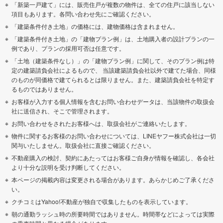
「新築一戸建て」には、販売住戸が複数の物件は、全ての住戸に該当しない
項目もあります。各問い合わせ先にご確認ください。
「建築条件付き土地」の価格には、建物価格は含まれません。
「建築条件付き土地」の「建物プラン例」は、土地購入者の設計プランの一
例であり、プランの採用可否は任意です。
「土地（建築条件なし）」の「建物プラン例」に関して、そのプラン例は特
定の建築請負会社によるもので、 当該建築請負会社以外で建てた場合、同様
のものが同価格で建てられるとは限りません。また、建築請負会社を特定す
るものではありません。
お客様が入力する個人情報を含むお問い合わせデータは、当該物件の取扱会
社に送信され、そこで管理されます。
お問い合わせをされたお客様へは、取扱会社がご連絡いたします。
物件に関するお客様のお問い合わせについては、LINEヤフー株式会社は一切
関与いたしません。取扱会社に直接ご確認ください。
不動産購入の検討、契約にあたってはお客様ご自身が情報を確認し、各会社
より十分な説明を受け判断してください。
本ページの掲載内容は変更される場合があります。あらかじめご了承くださ
い。
クチコミはYahoo!不動産が独自で収集したものを表示しています。
朝の通勤ラッシュ時の所要時間ではありません。時間帯などによっては実際