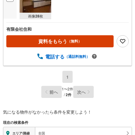
画像
28
枚
有限会社住和
資料をもらう
（無料）
電話する
（通話料無料）
1
1
〜
2
件
前へ
次へ
/
2
件
気になる物件がなかったら
条件を変更しよう！
現在の検索条件
全国
エリア/路線