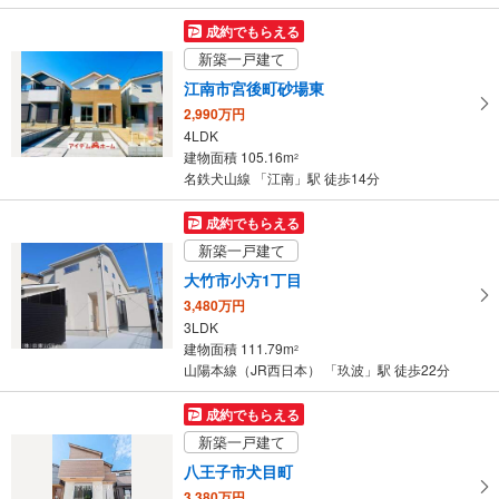
を
マ
成約でもらえる
イ
新築一戸建て
ペ
江南市宮後町砂場東
ー
2,990万円
ジ
4LDK
に
建物面積 105.16m
2
保
名鉄犬山線 「江南」駅 徒歩14分
存
す
成約でもらえる
る
新築一戸建て
大竹市小方1丁目
3,480万円
3LDK
建物面積 111.79m
2
山陽本線（JR西日本） 「玖波」駅 徒歩22分
成約でもらえる
新築一戸建て
八王子市犬目町
3,380万円