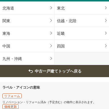
建物面積 -
養老鉄道養老線 「美濃高田」駅から2700m
北海道
東北
関東
信越・北陸
東海
近畿
中国
四国
九州・沖縄
中古一戸建てトップへ戻る
ラベル・アイコンの意味
リフォーム
リノベーション・リフォーム済み（予定含む）の物件に表示されます。
価格更新