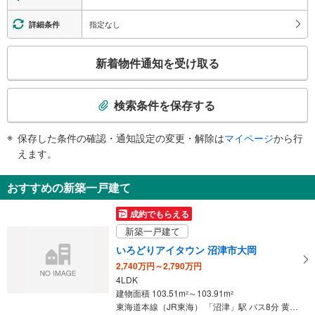
指定なし
詳細条件
こ
新着物件通知を受け取る
の
検
索
検索条件を保存する
条
件
保存した条件の確認・通知設定の変更・解除は
マイページ
から行
で
えます。
通
知
おすすめの新築一戸建て
を
受
成約でもらえる
け
新築一戸建て
取
いろどりアイタウン 沼津市大岡
る
2,740万円～2,790万円
・
4LDK
条
建物面積 103.51m
～103.91m
2
2
件
東海道本線（JR東海） 「沼津」駅 バス8分 黄瀬川 バス停下車 徒歩7分