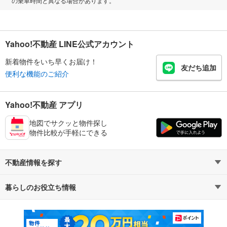
の乗車時間と異なる場合があります。
Yahoo!不動産 LINE公式アカウント
新着物件をいち早くお届け！
友だち追加
便利な機能のご紹介
Yahoo!不動産 アプリ
地図でサクッと物件探し
物件比較が手軽にできる
不動産情報を探す
暮らしのお役立ち情報
不動産・住宅
賃貸住宅
マンションカタログ
教えて！住まいの先生
新築マンション
中古マンション