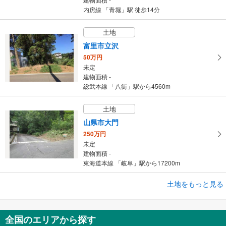
内房線 「青堀」駅 徒歩14分
土地
富里市立沢
50万円
未定
建物面積 -
総武本線 「八街」駅から4560m
土地
山県市大門
250万円
未定
建物面積 -
東海道本線 「岐阜」駅から17200m
土地をもっと見る
土地
養老郡養老町竜泉寺
250万円
全国のエリアから探す
未定