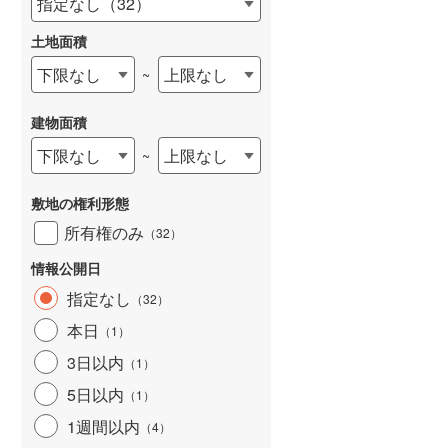
指定なし
（
32
）
和歌山線
(
0
)
土地面積
東西線
(
0
)
下限なし
上限なし
~
予讃線
(
0
)
建物面積
高徳線
(
0
)
下限なし
上限なし
~
牟岐線
(
0
)
敷地の権利形態
山陽本線（JR九州）
(
0
)
所有権のみ
（
32
）
篠栗線
(
0
)
情報公開日
指宿枕崎線
(
0
)
指定なし
（
32
）
筑肥線
(
0
)
本日
（
1
）
久大本線
(
0
)
3日以内
（
1
）
5日以内
日田彦山線
(
0
)
（
1
）
1週間以内
（
4
）
筑豊本線
(
0
)