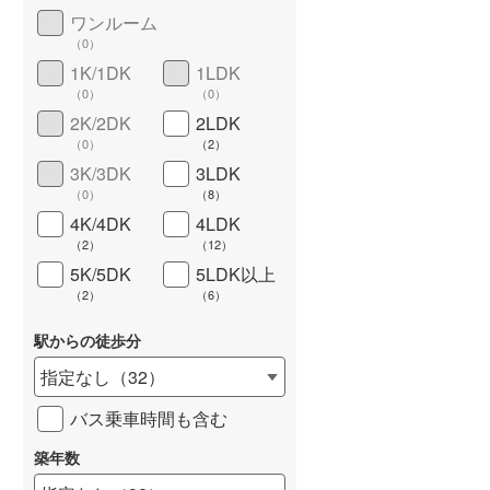
ワンルーム
城端線
(
0
)
（
0
）
関西本線（JR西日本）
(
0
)
1K/1DK
1LDK
（
0
）
（
0
）
大阪環状線
(
0
)
長期優良住宅
（
0
）
2K/2DK
2LDK
（
0
）
（
2
）
山陽本線（JR西日本）
(
0
)
3K/3DK
3LDK
姫新線
(
0
)
（
0
）
（
8
）
4K/4DK
4LDK
吉備線
(
0
)
（
2
）
（
12
）
5K/5DK
5LDK以上
芸備線
(
0
)
（
2
）
（
6
）
詳しく見る
可部線
(
0
)
駅からの徒歩分
宇部線
(
0
)
指定なし
（
32
）
山陰本線
(
0
)
バス乗車時間も含む
境線
(
0
)
築年数
奈良線
(
0
)