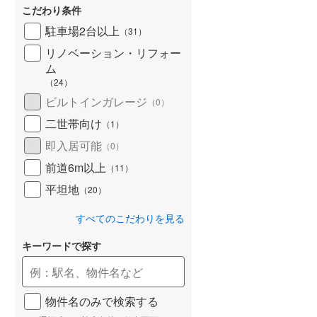
こだわり条件
北海道新幹線
(
0
)
駐車場2台以上
（
31
）
山形新幹線
(
0
)
リノベーション・リフォー
東海道新幹線
(
0
)
ム
（
24
）
九州新幹線
(
0
)
ビルトインガレージ
（
0
）
二世帯向け
（
1
）
即入居可能
（
0
）
札幌市営地下鉄東豊線
(
0
)
前道6m以上
（
11
）
東京メトロ銀座線
(
0
)
平坦地
（
20
）
東京メトロ日比谷線
(
0
)
すべてのこだわりを見る
東京メトロ有楽町線
(
0
)
キーワードで探す
東京メトロ副都心線
(
0
)
都営新宿線
(
0
)
物件名のみで検索する
横浜市営地下鉄グリーンライン
(
0
)