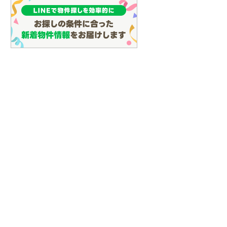
しなの鉄道
(
0
)
津軽鉄道
(
0
)
三陸鉄道リアス線
(
0
)
仙台空港アクセス線
(
0
)
松本電鉄上高地線
(
0
)
関東鉄道常総線
(
0
)
銚子電気鉄道
(
0
)
上信電鉄上信線
(
0
)
埼玉新都市交通伊奈線
(
0
)
京成成田高速鉄道アクセス線
(
0
)
京成千葉線
(
0
)
京成松戸線
(
0
)