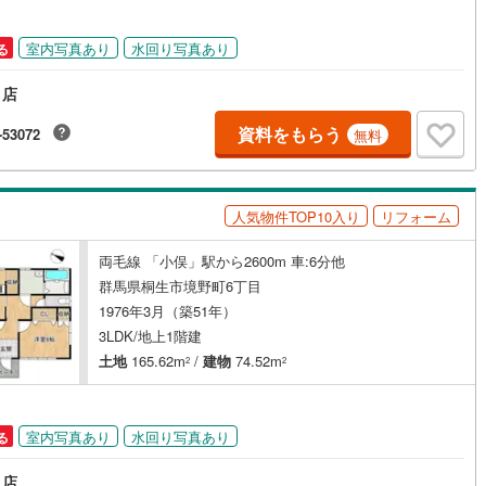
道
(
0
)
北越急行ほくほく線
(
0
)
室内写真あり
水回り写真あり
る
て銀河鉄道
(
0
)
青い森鉄道
(
0
)
り店
弘南線
(
0
)
弘南鉄道大鰐線
(
0
)
資料をもらう
-53072
無料
鉄道鳥海山ろく線
(
0
)
福島交通飯坂線
(
0
)
長野線
(
0
)
上田電鉄別所線
(
0
)
人気物件TOP10入り
リフォーム
イトレール
(
0
)
関東鉄道竜ケ崎線
(
0
)
両毛線 「小俣」駅から2600m 車:6分他
鉄道大洗鹿島線
(
0
)
ひたちなか海浜鉄道湊線
(
0
)
群馬県桐生市境野町6丁目
1976年3月（築51年）
0
)
千葉都市モノレール
(
0
)
3LDK/地上1階建
鉄道上毛線
(
5
)
秩父鉄道
(
0
)
土地
165.62m
/
建物
74.52m
2
2
線
(
0
)
つくばエクスプレス
(
0
)
0
)
京成押上線
(
0
)
室内写真あり
水回り写真あり
る
線
(
0
)
京成千原線
(
0
)
り店