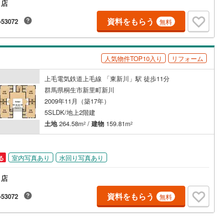
り店
片町線
(
0
)
資料をもらう
-53072
無料
関西空港線
(
0
)
東線
(
0
)
本四備讃線
(
0
)
人気物件TOP10入り
リフォーム
予土線
(
0
)
上毛電気鉄道上毛線 「東新川」駅 徒歩11分
徳島線
(
0
)
群馬県桐生市新里町新川
2009年11月（築17年）
土讃線
(
0
)
5SLDK/地上2階建
線
(
0
)
香椎線
(
0
)
土地
264.58m
/
建物
159.81m
2
2
肥薩線
(
0
)
0
)
唐津線
(
0
)
室内写真あり
水回り写真あり
る
0
)
大村線
(
0
)
り店
0
)
日豊本線
(
0
)
資料をもらう
-53072
無料
吉都線
(
0
)