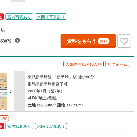
ッキあり
（
1
）
0
)
七尾線
(
0
)
室内写真あり
水回り写真あり
る
高山本線（JR西日本）
(
0
)
施工・品質・工法関連
り店
JR西日本）
(
0
)
湖西線
(
0
)
震、制震構造
住宅性能評価付き
（
0
）
資料をもらう
-53072
無料
福知山線
(
0
)
0
)
播但線
(
0
)
応
人気物件TOP10入り
リフォーム
津山線
(
0
)
ン内見(相談)可
（
0
）
IT重説可
（
0
）
伯備線
(
0
)
東武伊勢崎線 「伊勢崎」駅 徒歩60分
群馬県伊勢崎市宮子町
ン対応とは？
呉線
(
0
)
2020年1月（築7年）
4LDK/地上2階建
山口線
(
0
)
土地
222.63m
/
建物
117.58m
2
2
0
)
美祢線
(
0
)
NEW
因美線
(
0
)
室内写真あり
水回り写真あり
る
草津線
(
0
)