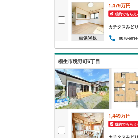
1,479万円
いすみ鉄
成約でもらえ
IGRいわ
カチタスみど
弘南鉄道
画像
36
枚
0078-6014
由利高原
長野電鉄
桐生市境野町6丁目
宇都宮ラ
鹿島臨海
小湊鐵道
(
上毛電気
流鉄流山
1,449万円
京成本線
(
成約でもらえ
京成金町
カチタスみど