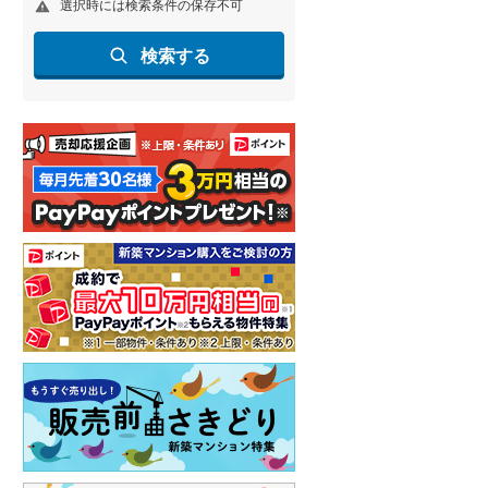
選択時には検索条件の保存不可
名古屋市営地下鉄鶴舞線
(
0
)
検索する
名古屋市営地下鉄名港線
(
0
)
OsakaMetro長堀鶴見緑地線
(
0
)
OsakaMetro谷町線
(
0
)
OsakaMetro千日前線
(
0
)
神戸市営地下鉄海岸線
(
0
)
福岡市地下鉄七隈線
(
0
)
函館市電宝来・谷地頭線
(
0
)
真岡鐵道
(
0
)
山形鉄道フラワー長井線
(
0
)
えちごトキめき鉄道妙高はねうまラ
イン
(
0
)