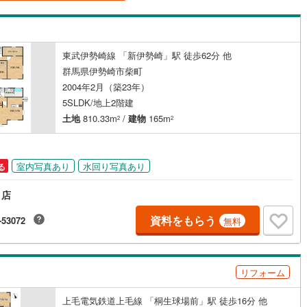
島根
岡山
広島
山口
釜石線
(
0
)
（
4
）
バリアフリー住宅
（
0
）
花輪線
(
0
)
香川
愛媛
高知
け
（
1
）
平屋・1階建て
（
4
）
保存した条件を見る
東武伊勢崎線 「新伊勢崎」駅 徒歩62分 他
磐越東線
(
0
)
群馬県伊勢崎市柴町
ルーム（納戸）
（
6
）
佐賀
長崎
熊本
大分
陸羽東線
(
0
)
2004年2月（築23年）
5SLDK/地上2階建
0
)
米坂線
(
0
)
土地
810.33m
/
建物
165m
2
2
駅が始発駅
（
2
）
海まで2km以内
（
0
）
五能線
(
0
)
この条件で検索する
この条件で検索する
この条件で検索する
この条件で検索する
この条件で検索する
この条件で検索する
市区町村以下を選択
市区町村を選択す
駅を選択する
0
)
白新線
(
0
)
室内写真あり
水回り写真あり
る
建ち方、日当たり
越後線
(
0
)
り店
以上
（
11
）
角地
（
9
）
ライン（宇都宮～逗子）
湘南新宿ライン（前橋～小田原）
資料をもらう
-53072
無料
20
）
(
3
)
内房線
(
0
)
リフォーム
鹿島線
(
0
)
ダイニング15畳以上
上毛電気鉄道上毛線 「桐生球場前」駅 徒歩16分 他
東海道本線
(
0
)