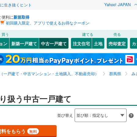
Yahoo! JAPAN
クに生き抜くヒント
と便利に
新規取得
初回購入限定、アプリで使えるお得なクーポン
検索条件を保存しました
買う
建てる
売る
0
)
札沼線
(
0
)
リノベーション
ョン
新築一戸建て
中古一戸建て
注文住宅
土地
売却査定
カ
この検索条件の新着物件通知は、
マイページ
から設定できます。
室蘭本線
(
0
)
ション・リフォーム
築古・築30年以上
（
15
）
岩手
宮城
秋田
山形
0
)
富良野線
(
0
)
全国
神奈川
埼玉
千葉
茨城
0
)
釧網本線
(
0
)
（一戸建て・中古マンション・土地購入、不動産売却）
群馬県
み
水郡線
(
0
)
0
）
オール電化
（
5
）
長野
富山
石川
福井
上越線
(
0
)
り扱う中古一戸建て
検索条件を保存する
台以上
（
31
）
ビルトインガレージ
（
0
）
閉じる
閉じる
お気に入りリストを見る
お気に入りリストを見る
閉じる
閉じる
岐阜
静岡
三重
)
水戸線
(
0
)
タ付インターホン
防犯カメラ
（
0
）
マイページ
並び替え
仙山線
(
0
)
兵庫
京都
滋賀
奈良
気仙沼線
(
0
)
資料をもらう
無料
全体