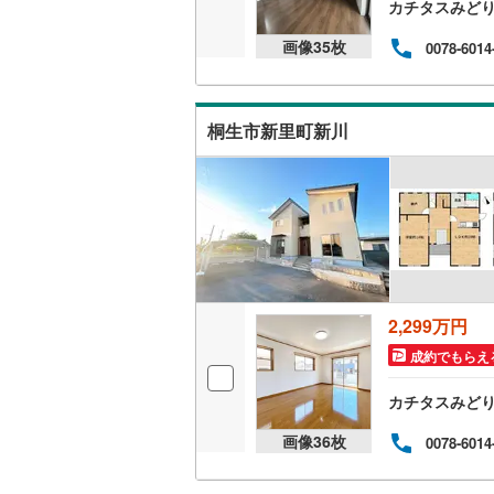
カチタスみど
桜井線
(
0
)
画像
35
枚
0078-6014
阪和線
(
0
)
おおさか
桐生市新里町新川
内子線
(
0
)
鳴門線
(
0
)
土讃線
(
0
)
鹿児島本
三角線
(
0
)
2,299万円
長崎本線
(
成約でもらえ
佐世保線
(
カチタスみど
豊肥本線
(
画像
36
枚
0078-6014
日南線
(
0
)