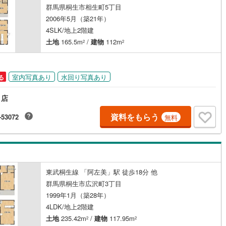
群馬県桐生市相生町5丁目
鶴見線
(
0
)
2006年5月（築21年）
4SLK/地上2階建
根岸線
(
0
)
ッチン
（
1
）
対面キッチン
（
6
）
土地
165.5m
/
建物
112m
2
2
中央本線（JR東日本）
(
0
)
契約、入居関連など
0
)
八高線
(
0
)
室内写真あり
水回り写真あり
る
能
（
0
）
0
)
大糸線（JR東日本）
(
0
)
り店
各駅停車）
(
0
)
埼京線
(
0
)
資料をもらう
-53072
無料
東海道本線（JR東海）
(
0
)
機あり
（
15
）
飯田線
(
0
)
高山本線（JR東海）
(
0
)
東武桐生線 「阿左美」駅 徒歩18分 他
インクローゼット
床下収納
（
15
）
群馬県桐生市広沢町3丁目
JR東海）
(
0
)
紀勢本線（JR東海）
(
0
)
1999年1月（築28年）
博多南線
(
0
)
4LDK/地上2階建
庭
土地
235.42m
/
建物
117.95m
2
2
R西日本）
(
0
)
北陸本線
(
0
)