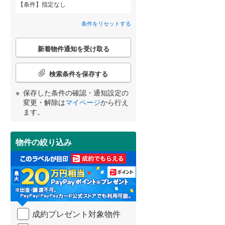
条件
指定なし
田沢湖線
(
0
)
間取り変更可能
（
0
）
条件をリセットする
八戸線
(
0
)
3階建て以上
（
0
）
こ
磐越西線
(
0
)
新着物件通知を受け取る
の
宮崎
鹿児島
沖縄
検
陸羽西線
(
0
)
索
検索条件を保存する
条
左沢線
(
0
)
件
保存した条件の確認・通知設定の
小学校まで1km以内
（
1
）
で
津軽線
(
0
)
変更・解除は
マイページ
から行え
する
る
条件をリセットする
条件をリセットする
条件をリセットする
条件をリセットする
条件をリセットする
条件をリセットする
通
ます。
信越本線
(
0
)
知
を
弥彦線
(
0
)
受
物件の絞り込み
南道路
（
8
）
け
総武本線
(
0
)
取
る
・
京葉線
(
0
)
条
件
久留里線
(
0
)
を
成約プレゼント対象物件
マ
山手線
(
0
)
イ