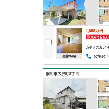
南武線
(
0
)
キッチン
横浜線
(
0
)
独立型キ
相模線
(
0
)
1,899万円
販売、価格、
五日市線
(
成約でもらえ
即入居可
篠ノ井線
(
カチタスみど
常磐線（
浴室
画像
34
枚
0078-6014
伊東線
(
0
)
浴室乾燥
身延線
(
0
)
桐生市広沢町3丁目
収納
武豊線
(
0
)
ウォーク
関西本線（
（
4
）
参宮線
(
0
)
バルコニー、
大糸線（J