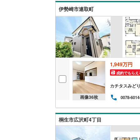
後藤寺線
(
伊勢崎市連取町
東北新幹
秋田新幹
山陽新幹
西九州新
1,949万円
地下鉄
札幌市営
成約でもらえ
仙台市地
カチタスみど
東京メト
画像
36
枚
0078-6014
東京メト
東京メト
桐生市広沢町4丁目
都営浅草
都営大江