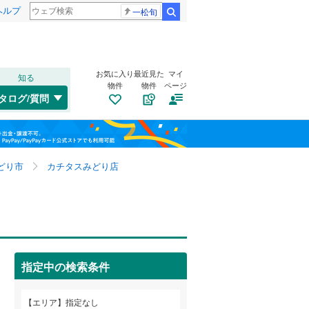
ヘルプ
一松旬
検索
お気に入り
最近見た
マイ
知る
物件
物件
ページ
千歳線
(
0
)
タログ/質問
日高本線
(
0
)
福島
宗谷本線
(
0
)
栃木
群馬
山梨
東北本線
(
0
)
どり市
カチタスみどり店
川越線
(
0
)
トイレ２か所
（
12
）
吾妻線
(
0
)
太陽光発電システム
（
1
）
日光線
(
0
)
指定中の検索条件
仙石線
(
0
)
和歌山
大船渡線
(
0
)
エリア
指定なし