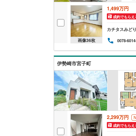
ウッドデ
1,499万円
越美北線
(
成約でもらえ
氷見線
(
0
)
構造・規模・
カチタスみど
紀勢本線（
耐震、免
画像
36
枚
（
0
）
0078-6014
桜島線
(
0
)
加古川線
(
オンライン対
伊勢崎市宮子町
赤穂線
(
0
)
オンライ
宇野線
(
0
)
オンライ
福塩線
(
0
)
岩徳線
(
0
)
小野田線
(
2,299万円
舞鶴線
(
0
)
成約でもらえ
木次線
(
0
)