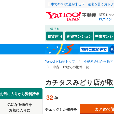
日本で45℃の夏が来る!? 猛暑を賢くおト
IDでもっ
ログイン
借りる
北海道
JR
北海道
函館本線
(
こだわり条件
リフォーム、
賃貸住宅
新築マンション
中古マンシ
石勝線
(
0
)
リノベー
東北
青森
（
24
）
根室本線
(
関東
東京
石北本線
(
Yahoo!不動産トップ
不動産会社から探す
設備
中古一戸建ての物件一覧
常磐線
(
0
)
床暖房
（
信越・北陸
新潟
高崎線
(
3
)
カチタスみどり店が取
駐車場2
東海
愛知
両毛線
(
24
ＴＶモニ
お気に入りから資料請求
32
件
烏山線
(
0
)
（
14
）
近畿
大阪
気になる物件を
石巻線
(
0
)
まとめて
チェックした物件を
お気に入りに
間取り、居室