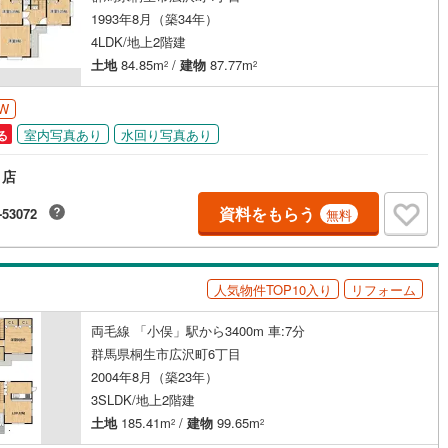
1993年8月（築34年）
営地下鉄東山線
(
0
)
名古屋市営地下鉄名城線
(
0
)
4LDK/地上2階建
土地
84.85m
/
建物
87.77m
2
2
営地下鉄桜通線
(
0
)
名古屋市営地下鉄上飯田線
(
0
)
地下鉄烏丸線
(
0
)
京都市営地下鉄東西線
(
0
)
W
室内写真あり
水回り写真あり
る
tro今里筋線
(
0
)
OsakaMetro御堂筋線
(
0
)
り店
tro四つ橋線
(
0
)
OsakaMetro中央線
(
0
)
資料をもらう
-53072
無料
tro堺筋線
(
0
)
神戸市営地下鉄西神・山手線
(
0
)
下鉄空港線
(
0
)
福岡市地下鉄箱崎線
(
0
)
人気物件TOP10入り
リフォーム
0
)
函館市電
(
0
)
両毛線 「小俣」駅から3400m 車:7分
りび鉄道
(
0
)
わたらせ渓谷鐵道
(
5
)
群馬県桐生市広沢町6丁目
2004年8月（築23年）
行
(
0
)
会津鉄道
(
0
)
3SLDK/地上2階建
縦貫鉄道
(
0
)
しなの鉄道北しなの線
(
0
)
土地
185.41m
/
建物
99.65m
2
2