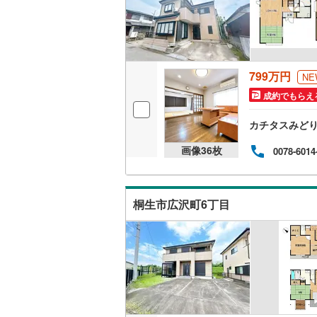
名古屋市
名古屋市
京都市営
799万円
NE
成約でもらえ
OsakaMe
カチタスみど
OsakaMe
画像
36
枚
0078-6014
OsakaMe
福岡市地
桐生市広沢町6丁目
私鉄・その他
札幌市電
(
道南いさ
阿武隈急
秋田内陸