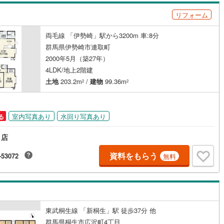
0
)
宮崎空港線
(
0
)
リフォーム
線
(
0
)
上越新幹線
(
0
)
両毛線 「伊勢崎」駅から3200m 車:8分
線
(
0
)
北陸新幹線
(
0
)
群馬県伊勢崎市連取町
2000年5月（築27年）
線
(
0
)
北陸新幹線（JR西日本）
(
0
)
4LDK/地上2階建
土地
203.2m
/
建物
99.36m
2
2
幹線
(
0
)
地下鉄南北線
(
0
)
札幌市営地下鉄東西線
(
0
)
室内写真あり
水回り写真あり
る
下鉄南北線
(
0
)
仙台市地下鉄東西線
(
0
)
り店
ロ丸ノ内線
(
0
)
東京メトロ丸ノ内方南支線
(
0
)
資料をもらう
-53072
無料
ロ東西線
(
0
)
東京メトロ千代田線
(
0
)
ロ半蔵門線
(
0
)
東京メトロ南北線
(
0
)
線
(
0
)
都営三田線
(
0
)
東武桐生線 「新桐生」駅 徒歩37分 他
戸線
(
0
)
横浜市営地下鉄ブルーライン
(
0
)
群馬県桐生市広沢町4丁目