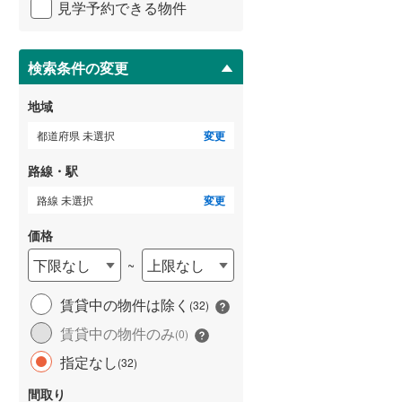
見学予約できる物件
ペ
武蔵野線
(
0
)
ー
ジ
横須賀線
(
0
)
に
検索条件の変更
保
青梅線
(
0
)
存
地域
す
小海線
(
0
)
る
都道府県 未選択
変更
京浜東北線
(
0
)
路線・駅
総武線
(
0
)
路線 未選択
変更
御殿場線
(
0
)
価格
中央本線（JR東海）
(
0
)
下限なし
上限なし
~
太多線
(
0
)
賃貸中の物件は除く
(
32
)
名松線
(
0
)
賃貸中の物件のみ
(
0
)
東海道本線（JR西日本）
(
0
)
指定なし
(
32
)
小浜線
(
0
)
間取り