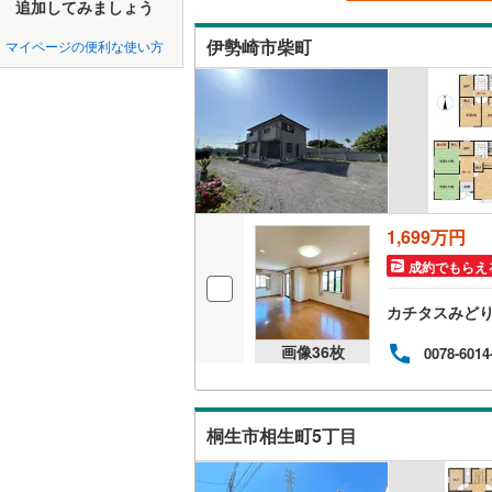
中国
鳥取
追加してみましょう
北上線
(
0
)
吹き抜け
伊勢崎市柴町
マイページの便利な使い方
山田線
(
0
)
四国
徳島
二世帯向
大湊線
(
0
)
サービス
九州・沖縄
福岡
只見線
(
0
)
立地
奥羽本線
(
最寄りの
男鹿線
(
0
)
0
0
0
0
0
0
1,699万円
該当物件
該当物件
該当物件
該当物件
該当物件
該当物件
件
件
件
件
件
件
羽越本線
(
成約でもらえ
配置、向き、
飯山線
(
0
)
カチタスみど
前道6m
湘南新宿
画像
36
枚
0078-6014
平坦地
（
(
0
)
外房線
(
0
)
LD
桐生市相生町5丁目
成田線
(
0
)
リビング
（
13
）
東金線
(
0
)