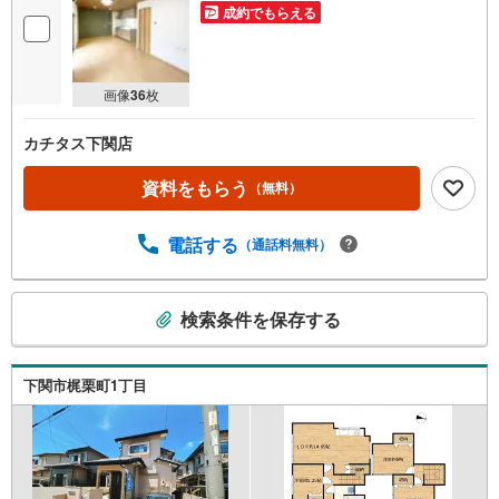
成約でもらえる
画像
36
枚
カチタス下関店
資料をもらう
（無料）
電話する
（通話料無料）
こ
検索条件を保存する
の
検
索
下関市梶栗町1丁目
条
件
で
通