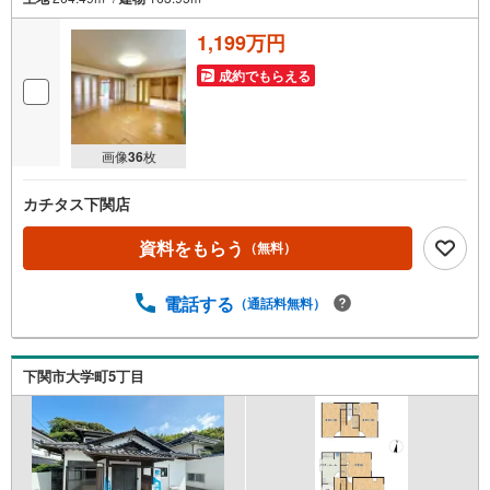
1,199万円
成約でもらえる
画像
36
枚
カチタス下関店
資料をもらう
（無料）
電話する
（通話料無料）
下関市大学町5丁目