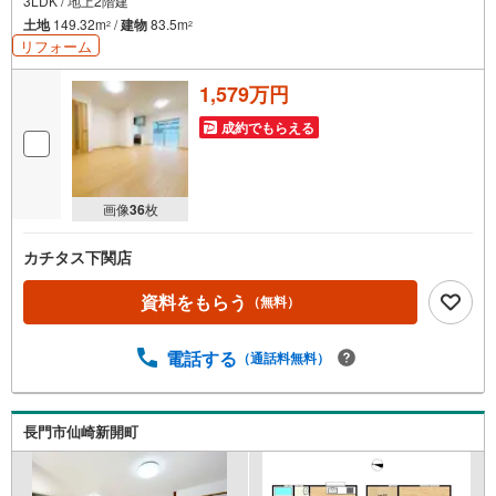
3LDK / 地上2階建
土地
149.32m
/
建物
83.5m
2
2
リフォーム
1,579万円
成約でもらえる
画像
36
枚
カチタス下関店
資料をもらう
（無料）
電話する
（通話料無料）
長門市仙崎新開町