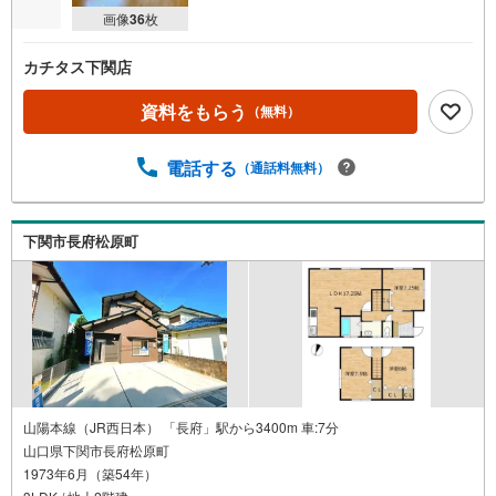
画像
36
枚
カチタス下関店
資料をもらう
（無料）
電話する
（通話料無料）
下関市長府松原町
山陽本線（JR西日本） 「長府」駅から3400m 車:7分
山口県下関市長府松原町
1973年6月（築54年）