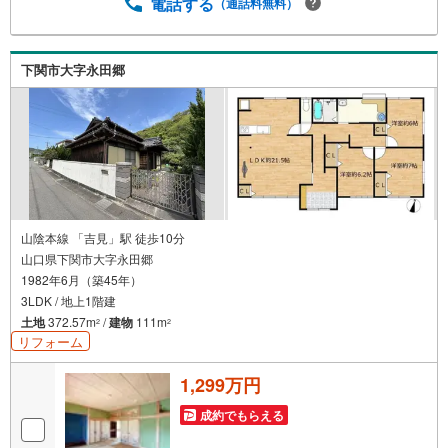
電話する
（通話料無料）
下関市大字永田郷
山陰本線 「吉見」駅 徒歩10分
山口県下関市大字永田郷
1982年6月（築45年）
3LDK / 地上1階建
土地
372.57m
/
建物
111m
2
2
リフォーム
1,299万円
成約でもらえる