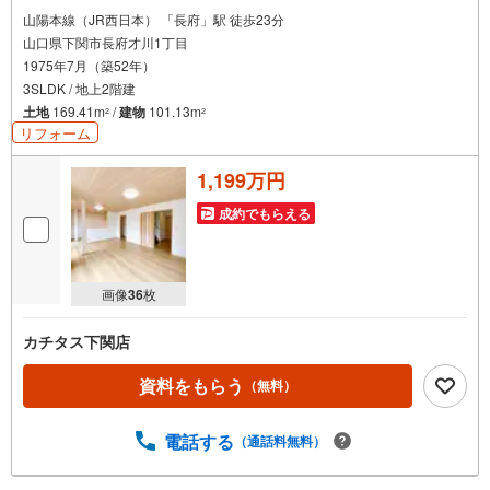
山陽本線（JR西日本） 「長府」駅 徒歩23分
山口県下関市長府才川1丁目
1975年7月（築52年）
3SLDK / 地上2階建
土地
169.41m
/
建物
101.13m
2
2
リフォーム
1,199万円
成約でもらえる
画像
36
枚
カチタス下関店
資料をもらう
（無料）
電話する
（通話料無料）