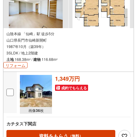
山陰本線 「仙崎」駅 徒歩5分
山口県長門市仙崎新開町
1987年10月（築39年）
3SLDK / 地上2階建
土地
168.38m
/
建物
116.68m
2
2
リフォーム
1,349万円
成約でもらえる
画像
36
枚
カチタス下関店
資料をもらう
（無料）