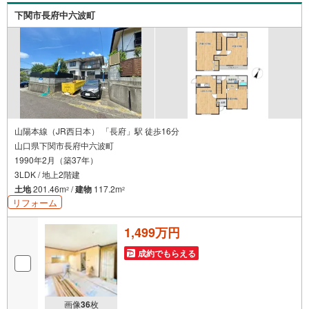
下関市長府中六波町
山陽本線（JR西日本） 「長府」駅 徒歩16分
山口県下関市長府中六波町
1990年2月（築37年）
3LDK / 地上2階建
土地
201.46m
/
建物
117.2m
2
2
リフォーム
1,499万円
成約でもらえる
画像
36
枚