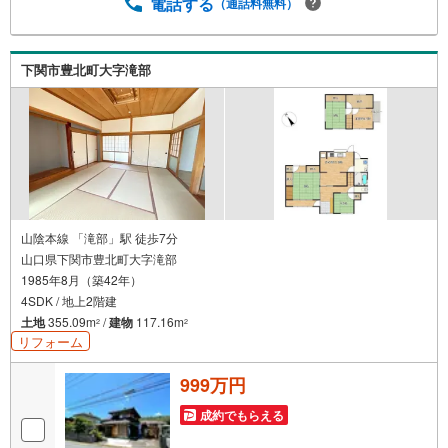
電話する
（通話料無料）
下関市豊北町大字滝部
山陰本線 「滝部」駅 徒歩7分
山口県下関市豊北町大字滝部
1985年8月（築42年）
4SDK / 地上2階建
土地
355.09m
/
建物
117.16m
2
2
リフォーム
999万円
成約でもらえる