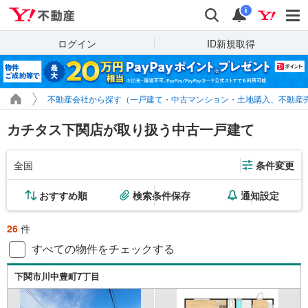
Yahoo!不動産
検索
通知
i
ログイン
ID新規取得
不動産会社から探す（一戸建て・中古マンション・土地購入、不動産
カチタス下関店が取り扱う中古一戸建て
全国
条件変更
おすすめ順
検索条件保存
通知設定
26
件
すべての物件をチェックする
下関市川中豊町7丁目