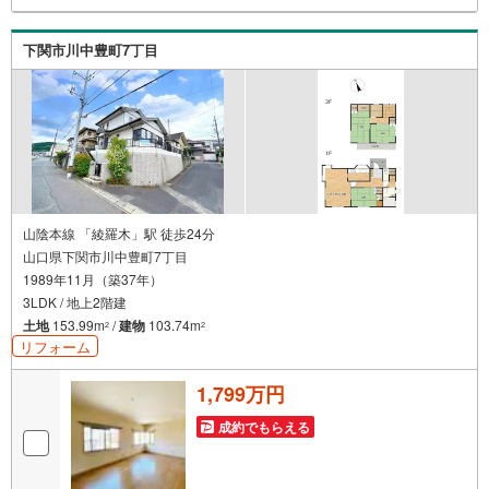
下関市川中豊町7丁目
山陰本線 「綾羅木」駅 徒歩24分
山口県下関市川中豊町7丁目
1989年11月（築37年）
3LDK / 地上2階建
土地
153.99m
/
建物
103.74m
2
2
リフォーム
1,799万円
成約でもらえる