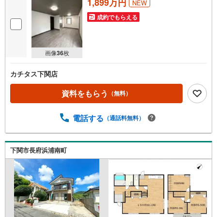
1,899万円
NEW
成約でもらえる
画像
36
枚
カチタス下関店
資料をもらう
（無料）
電話する
（通話料無料）
下関市長府浜浦南町