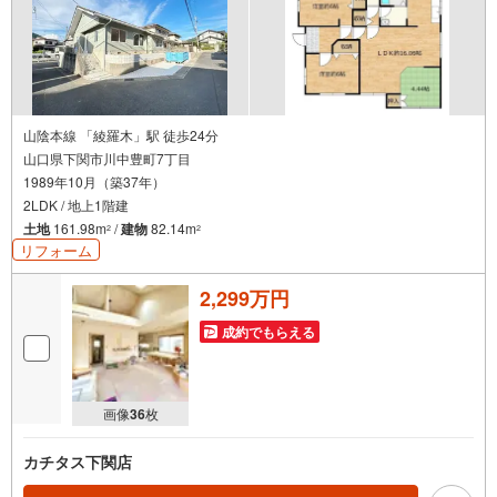
山陰本線 「綾羅木」駅 徒歩24分
山口県下関市川中豊町7丁目
1989年10月（築37年）
2LDK / 地上1階建
土地
161.98m
/
建物
82.14m
2
2
リフォーム
2,299万円
成約でもらえる
画像
36
枚
カチタス下関店