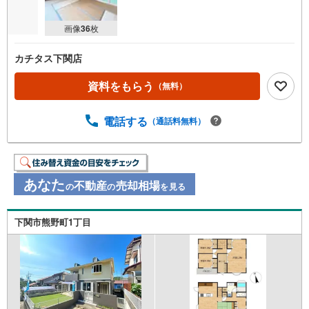
画像
36
枚
カチタス下関店
資料をもらう
（無料）
電話する
（通話料無料）
あなた
不動産
売却相場
の
の
を見る
下関市熊野町1丁目