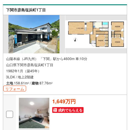
下関市彦島塩浜町1丁目
山陽本線（JR九州） 「下関」駅から4600m 車:10分
山口県下関市彦島塩浜町1丁目
1982年1月（築45年）
3LDK / 地上2階建
土地
158.61m
/
建物
87.76m
2
2
リフォーム
1,649万円
成約でもらえる