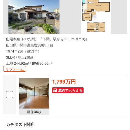
山陽本線（JR九州） 「下関」駅から5000m 車:10分
山口県下関市彦島塩浜町3丁目
1974年2月（築53年）
3LDK / 地上2階建
土地
244.92m
/
建物
96.56m
2
2
リフォーム
1,799万円
成約でもらえる
画像
36
枚
カチタス下関店