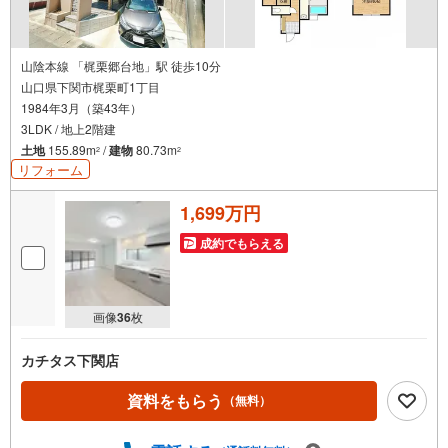
知
を
受
け
山陰本線 「梶栗郷台地」駅 徒歩10分
山口県下関市梶栗町1丁目
取
1984年3月（築43年）
る
3LDK / 地上2階建
・
土地
155.89m
/
建物
80.73m
2
2
条
リフォーム
件
を
1,699万円
マ
イ
成約でもらえる
ペ
ー
ジ
画像
36
枚
に
保
カチタス下関店
存
す
資料をもらう
（無料）
る