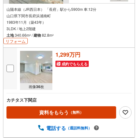
山陽本線（JR西日本） 「長府」駅から5900m 車:12分
山口県下関市長府浜浦南町
1983年11月（築43年）
3LDK / 地上2階建
土地
340.66m
/
建物
82.8m
2
2
リフォーム
1,299万円
成約でもらえる
画像
36
枚
カチタス下関店
資料をもらう
（無料）
電話する
（通話料無料）