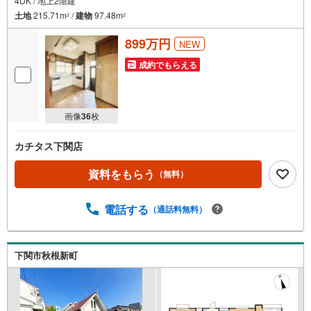
4DK / 地上2階建
土地
215.71m
/
建物
97.48m
2
2
899万円
NEW
成約でもらえる
画像
36
枚
カチタス下関店
資料をもらう
（無料）
電話する
（通話料無料）
下関市秋根新町