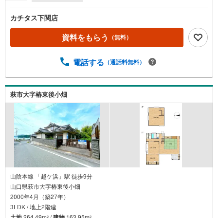
カチタス下関店
資料をもらう
（無料）
電話する
（通話料無料）
萩市大字椿東後小畑
山陰本線 「越ケ浜」駅 徒歩9分
山口県萩市大字椿東後小畑
2000年4月（築27年）
3LDK / 地上2階建
土地
264.49m
/
建物
163.95m
2
2