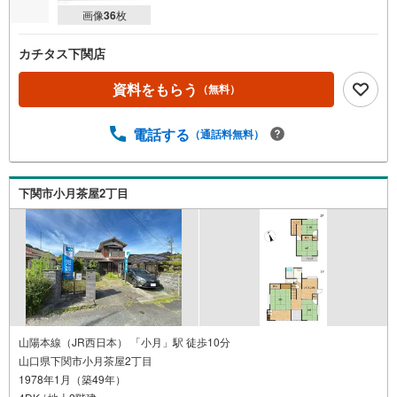
画像
36
枚
カチタス下関店
資料をもらう
（無料）
電話する
（通話料無料）
下関市小月茶屋2丁目
山陽本線（JR西日本） 「小月」駅 徒歩10分
山口県下関市小月茶屋2丁目
1978年1月（築49年）