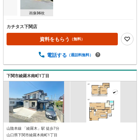
画像
36
枚
カチタス下関店
資料をもらう
（無料）
電話する
（通話料無料）
下関市綾羅木南町1丁目
山陰本線 「綾羅木」駅 徒歩7分
山口県下関市綾羅木南町1丁目