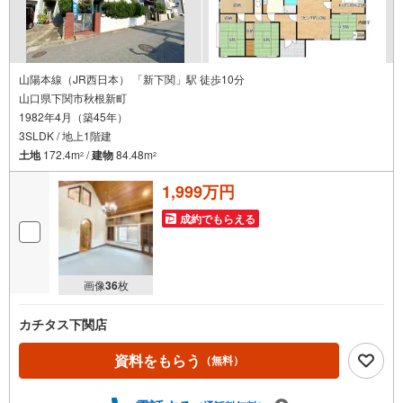
山陽本線（JR西日本） 「新下関」駅 徒歩10分
山口県下関市秋根新町
1982年4月（築45年）
3SLDK / 地上1階建
土地
172.4m
/
建物
84.48m
2
2
1,999万円
成約でもらえる
画像
36
枚
カチタス下関店
資料をもらう
（無料）