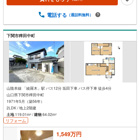
電話する
（通話料無料）
下関市稗田中町
山陰本線 「綾羅木」駅 バス12分 垢田下車 バス停下車 徒歩4分
山口県下関市稗田中町
1971年5月（築56年）
2LDK / 地上2階建
土地
119.01m
/
建物
64.02m
2
2
リフォーム
1,549万円