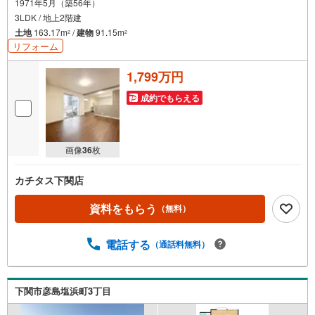
1971年5月（築56年）
3LDK / 地上2階建
土地
163.17m
/
建物
91.15m
2
2
リフォーム
1,799万円
成約でもらえる
画像
36
枚
カチタス下関店
資料をもらう
（無料）
電話する
（通話料無料）
下関市彦島塩浜町3丁目