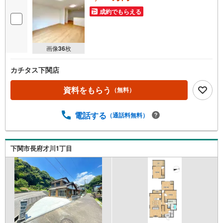
成約でもらえる
画像
36
枚
カチタス下関店
資料をもらう
（無料）
電話する
（通話料無料）
下関市長府才川1丁目