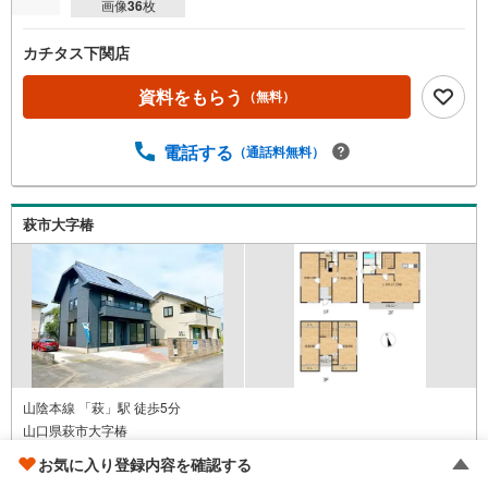
画像
36
枚
カチタス下関店
資料をもらう
（無料）
電話する
（通話料無料）
萩市大字椿
山陰本線 「萩」駅 徒歩5分
山口県萩市大字椿
1999年4月（築28年）
お気に入り登録内容を確認する
4LDK / 地上3階建