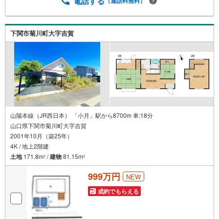
電話する
（通話料無料）
下関市菊川町大字吉賀
山陽本線（JR西日本） 「小月」駅から8700m 車:18分
山口県下関市菊川町大字吉賀
2001年10月（築25年）
4K / 地上2階建
土地
171.8m
/
建物
81.15m
2
2
999万円
NEW
成約でもらえる