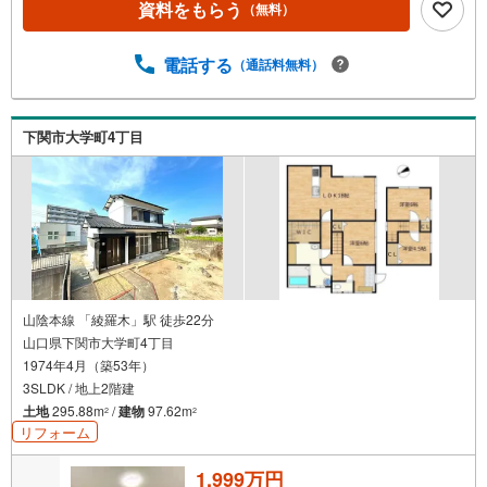
資料をもらう
（無料）
電話する
（通話料無料）
下関市大学町4丁目
山陰本線 「綾羅木」駅 徒歩22分
山口県下関市大学町4丁目
1974年4月（築53年）
3SLDK / 地上2階建
土地
295.88m
/
建物
97.62m
2
2
リフォーム
1,999万円