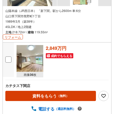
山陽本線（JR西日本） 「新下関」駅から2600m 車:6分
山口県下関市熊野町1丁目
1989年3月（築38年）
4SLDK / 地上2階建
土地
218.72m
/
建物
119.55m
2
2
リフォーム
2,849万円
成約でもらえる
画像
36
枚
カチタス下関店
資料をもらう
（無料）
電話する
（通話料無料）