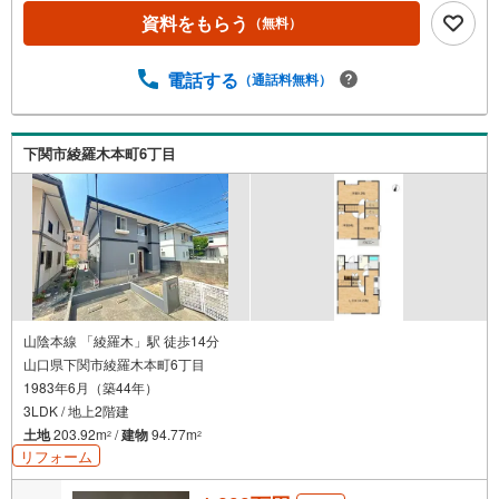
資料をもらう
（無料）
電話する
（通話料無料）
下関市綾羅木本町6丁目
山陰本線 「綾羅木」駅 徒歩14分
山口県下関市綾羅木本町6丁目
1983年6月（築44年）
3LDK / 地上2階建
土地
203.92m
/
建物
94.77m
2
2
リフォーム