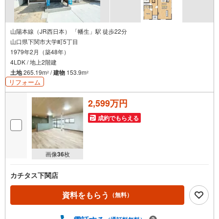
山陽本線（JR西日本） 「幡生」駅 徒歩22分
山口県下関市大学町5丁目
1979年2月（築48年）
4LDK / 地上2階建
土地
265.19m
/
建物
153.9m
2
2
リフォーム
2,599万円
成約でもらえる
画像
36
枚
カチタス下関店
資料をもらう
（無料）