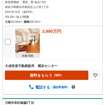
東急東横線 「菊名」駅 徒歩13分
神奈川県横浜市鶴見区上の宮1丁目
2001年10月（築25年）
3SLDK / 地上3階建
土地
62.94m
/
建物
98.32m
2
2
3,990万円
画像
13
枚
大成有楽不動産販売 横浜センター
資料をもらう
（無料）
電話する
（通話料無料）
川崎市幸区塚越2丁目