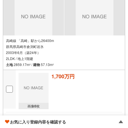
高崎線 「高崎」駅から26400m
群馬県高崎市倉渕町岩氷
2003年6月（築24年）
2LDK / 地上1階建
土地
2859.17m
/
建物
57.13m
2
2
1,700万円
画像
0
枚
大成有楽不動産販売 横浜センター
お気に入り登録内容を確認する