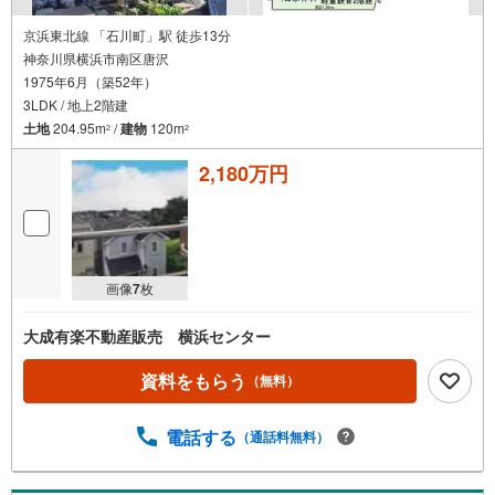
京浜東北線 「石川町」駅 徒歩13分
神奈川県横浜市南区唐沢
1975年6月（築52年）
3LDK / 地上2階建
土地
204.95m
/
建物
120m
2
2
2,180万円
画像
7
枚
大成有楽不動産販売 横浜センター
資料をもらう
（無料）
電話する
（通話料無料）