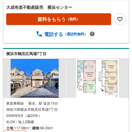
大成有楽不動産販売 横浜センター
資料をもらう
（無料）
電話する
（通話料無料）
横浜市鶴見区馬場7丁目
東急東横線 「菊名」駅 徒歩15分
神奈川県横浜市鶴見区馬場7丁目
2006年9月（築20年）
4LDK / 地上2階建
土地
117.98m
/
建物
96.39m
2
2