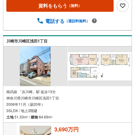
資料をもらう
（無料）
電話する
（通話料無料）
川崎市川崎区浅田1丁目
南武線 「浜川崎」駅 徒歩13分
神奈川県川崎市川崎区浅田1丁目
2006年11月（築20年）
3SLDK / 地上3階建
土地
51.33m
/
建物
84.69m
2
2
3,690万円