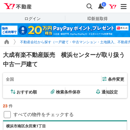
Yahoo!不動産
検索
通知
i
ログイン
ID新規取得
不動産会社から探す（一戸建て・中古マンション・土地購入、不動産
大成有楽不動産販売 横浜センターが取り扱う
中古一戸建て
全国
条件変更
おすすめ順
検索条件保存
通知設定
23
件
すべての物件をチェックする
横浜市南区永田東1丁目