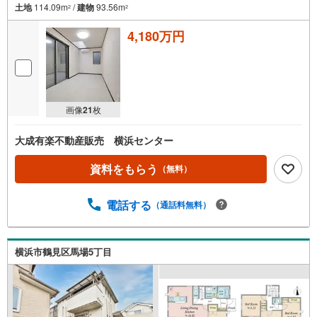
土地
114.09m
/
建物
93.56m
2
2
4,180万円
画像
21
枚
大成有楽不動産販売 横浜センター
資料をもらう
（無料）
電話する
（通話料無料）
横浜市鶴見区馬場5丁目