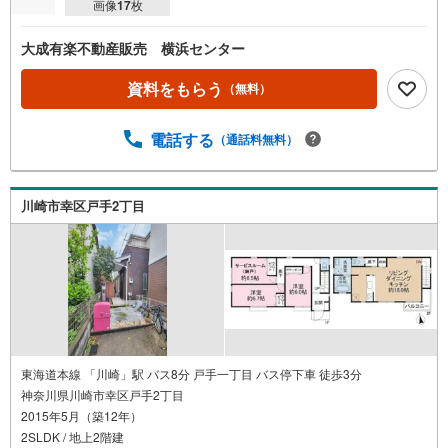
画像
17
枚
大成有楽不動産販売 横浜センター
資料をもらう
（無料）
電話する
（通話料無料）
川崎市幸区戸手2丁目
東海道本線 「川崎」駅 バス8分 戸手一丁目 バス停下車 徒歩3分
神奈川県川崎市幸区戸手2丁目
2015年5月（築12年）
2SLDK / 地上2階建