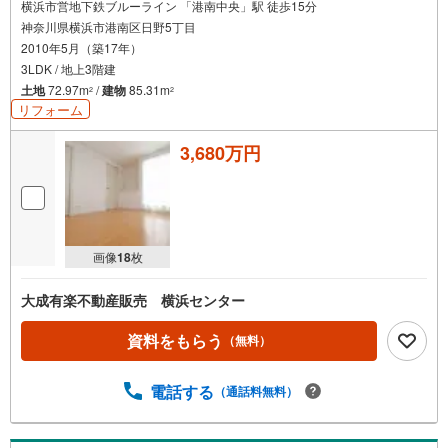
横浜市営地下鉄ブルーライン 「港南中央」駅 徒歩15分
神奈川県横浜市港南区日野5丁目
2010年5月（築17年）
3LDK / 地上3階建
土地
72.97m
/
建物
85.31m
2
2
リフォーム
3,680万円
画像
18
枚
大成有楽不動産販売 横浜センター
資料をもらう
（無料）
電話する
（通話料無料）