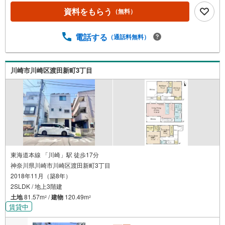
資料をもらう
（無料）
電話する
（通話料無料）
川崎市川崎区渡田新町3丁目
東海道本線 「川崎」駅 徒歩17分
神奈川県川崎市川崎区渡田新町3丁目
2018年11月（築8年）
2SLDK / 地上3階建
土地
81.57m
/
建物
120.49m
2
2
賃貸中