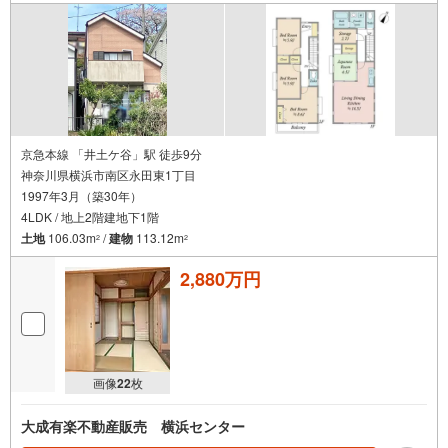
京急本線 「井土ケ谷」駅 徒歩9分
神奈川県横浜市南区永田東1丁目
1997年3月（築30年）
4LDK / 地上2階建地下1階
土地
106.03m
/
建物
113.12m
2
2
2,880万円
画像
22
枚
大成有楽不動産販売 横浜センター