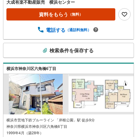
大成有楽不動産販売 横浜センター
資料をもらう
（無料）
電話する
（通話料無料）
こ
検索条件を保存する
の
検
索
横浜市神奈川区六角橋6丁目
条
件
で
通
知
を
受
け
横浜市営地下鉄ブルーライン 「岸根公園」駅 徒歩9分
神奈川県横浜市神奈川区六角橋6丁目
取
1999年4月（築28年）
る