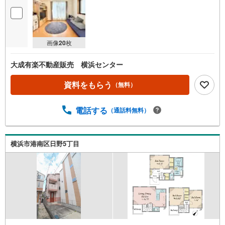
画像
20
枚
大成有楽不動産販売 横浜センター
資料をもらう
（無料）
電話する
（通話料無料）
横浜市港南区日野5丁目