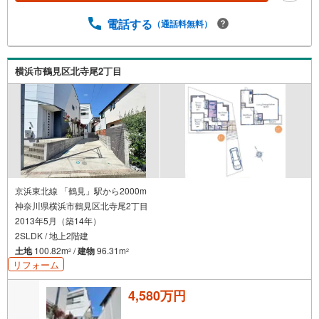
電話する
（通話料無料）
横浜市鶴見区北寺尾2丁目
京浜東北線 「鶴見」駅から2000m
神奈川県横浜市鶴見区北寺尾2丁目
2013年5月（築14年）
2SLDK / 地上2階建
土地
100.82m
/
建物
96.31m
2
2
リフォーム
4,580万円