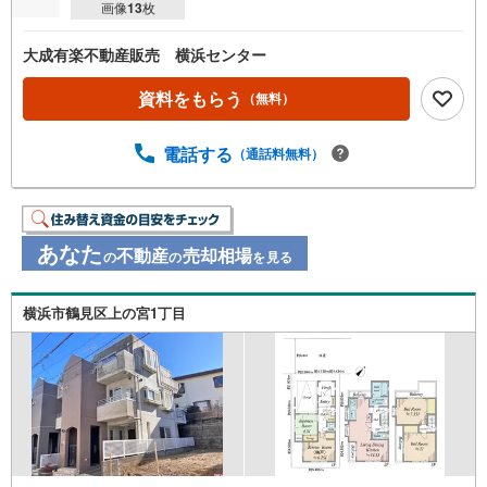
画像
13
枚
大成有楽不動産販売 横浜センター
資料をもらう
（無料）
電話する
（通話料無料）
あなた
不動産
売却相場
の
の
を見る
横浜市鶴見区上の宮1丁目