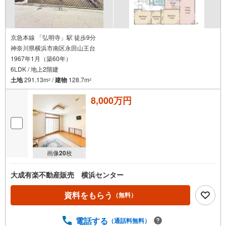
京急本線 「弘明寺」駅 徒歩9分
神奈川県横浜市南区永田山王台
1967年1月（築60年）
6LDK / 地上2階建
土地
291.13m
/
建物
128.7m
2
2
8,000万円
画像
20
枚
大成有楽不動産販売 横浜センター
資料をもらう
（無料）
電話する
（通話料無料）