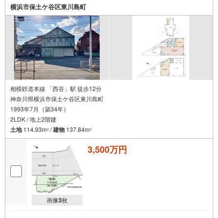
横浜市保土ケ谷区東川島町
相模鉄道本線 「西谷」駅 徒歩12分
神奈川県横浜市保土ケ谷区東川島町
1993年7月（築34年）
2LDK / 地上2階建
土地
114.93m
/
建物
137.84m
2
2
3,500万円
画像
3
枚