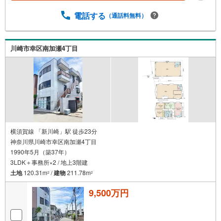
電話する
（通話料無料）
川崎市幸区南加瀬4丁目
横須賀線 「新川崎」駅 徒歩23分
神奈川県川崎市幸区南加瀬4丁目
1990年5月（築37年）
3LDK＋事務所×2 / 地上3階建
土地
120.31m
/
建物
211.78m
2
2
9,500万円