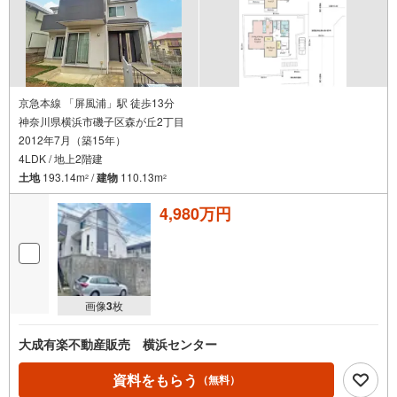
京急本線 「屏風浦」駅 徒歩13分
神奈川県横浜市磯子区森が丘2丁目
2012年7月（築15年）
4LDK / 地上2階建
土地
193.14m
/
建物
110.13m
2
2
4,980万円
画像
3
枚
大成有楽不動産販売 横浜センター
資料をもらう
（無料）