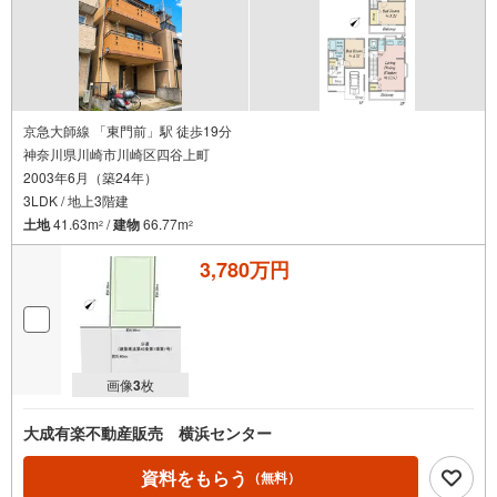
京急大師線 「東門前」駅 徒歩19分
神奈川県川崎市川崎区四谷上町
2003年6月（築24年）
3LDK / 地上3階建
土地
41.63m
/
建物
66.77m
2
2
3,780万円
画像
3
枚
大成有楽不動産販売 横浜センター
資料をもらう
（無料）