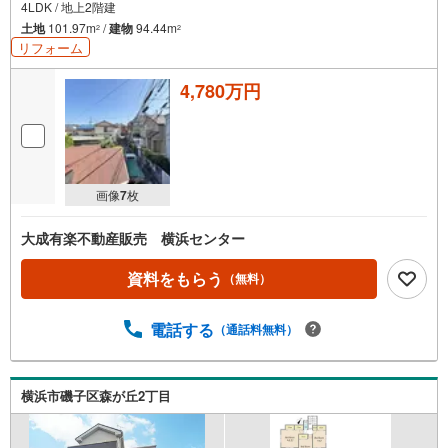
4LDK / 地上2階建
・
土地
101.97m
/
建物
94.44m
2
2
条
リフォーム
件
を
4,780万円
マ
イ
ペ
ー
ジ
画像
7
枚
に
保
大成有楽不動産販売 横浜センター
存
す
資料をもらう
（無料）
る
電話する
（通話料無料）
横浜市磯子区森が丘2丁目