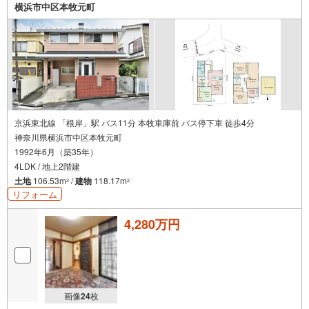
横浜市中区本牧元町
京浜東北線 「根岸」駅 バス11分 本牧車庫前 バス停下車 徒歩4分
神奈川県横浜市中区本牧元町
1992年6月（築35年）
4LDK / 地上2階建
土地
106.53m
/
建物
118.17m
2
2
リフォーム
4,280万円
画像
24
枚