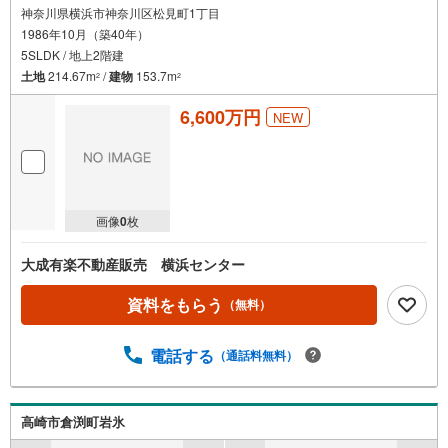
神奈川県横浜市神奈川区松見町1丁目
1986年10月（築40年）
5SLDK / 地上2階建
土地
214.67m
/
建物
153.7m
2
2
6,600万円
NEW
画像
0
枚
大成有楽不動産販売 横浜センター
資料をもらう
（無料）
電話する
（通話料無料）
高崎市倉渕町岩氷