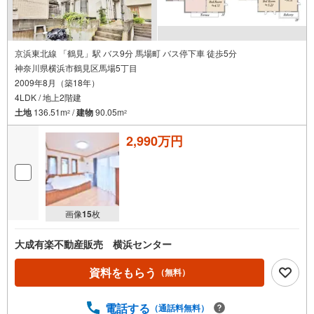
京浜東北線 「鶴見」駅 バス9分 馬場町 バス停下車 徒歩5分
神奈川県横浜市鶴見区馬場5丁目
2009年8月（築18年）
4LDK / 地上2階建
土地
136.51m
/
建物
90.05m
2
2
2,990万円
画像
15
枚
大成有楽不動産販売 横浜センター
資料をもらう
（無料）
電話する
（通話料無料）