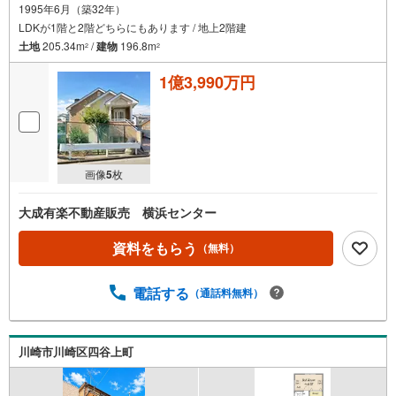
1995年6月（築32年）
LDKが1階と2階どちらにもあります / 地上2階建
土地
205.34m
/
建物
196.8m
2
2
1億3,990万円
画像
5
枚
大成有楽不動産販売 横浜センター
資料をもらう
（無料）
電話する
（通話料無料）
川崎市川崎区四谷上町