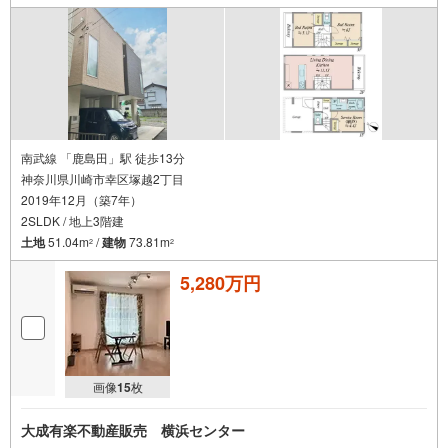
南武線 「鹿島田」駅 徒歩13分
神奈川県川崎市幸区塚越2丁目
2019年12月（築7年）
2SLDK / 地上3階建
土地
51.04m
/
建物
73.81m
2
2
5,280万円
画像
15
枚
大成有楽不動産販売 横浜センター