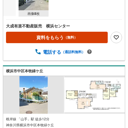
画像
8
枚
大成有楽不動産販売 横浜センター
資料をもらう
（無料）
電話する
（通話料無料）
横浜市中区本牧緑ケ丘
根岸線 「山手」駅 徒歩12分
神奈川県横浜市中区本牧緑ケ丘