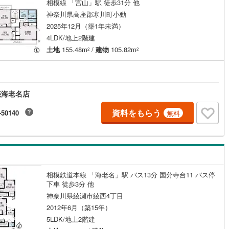
相模線 「宮山」駅 徒歩31分 他
神奈川県高座郡寒川町小動
営地下鉄東山線
(
0
)
名古屋市営地下鉄名城線
(
0
)
2025年12月（築1年未満）
営地下鉄桜通線
(
0
)
名古屋市営地下鉄上飯田線
(
0
)
4LDK/地上2階建
土地
155.48m
/
建物
105.82m
2
2
地下鉄烏丸線
(
0
)
京都市営地下鉄東西線
(
0
)
tro今里筋線
(
0
)
OsakaMetro御堂筋線
(
0
)
tro四つ橋線
(
0
)
OsakaMetro中央線
(
0
)
売海老名店
tro堺筋線
(
0
)
神戸市営地下鉄西神・山手線
(
0
)
資料をもらう
-50140
無料
下鉄空港線
(
0
)
福岡市地下鉄箱崎線
(
0
)
0
)
函館市電
(
0
)
相模鉄道本線 「海老名」駅 バス13分 国分寺台11 バス停
りび鉄道
(
0
)
わたらせ渓谷鐵道
(
0
)
下車 徒歩3分 他
行
(
0
)
会津鉄道
(
0
)
神奈川県綾瀬市綾西4丁目
2012年6月（築15年）
縦貫鉄道
(
0
)
しなの鉄道北しなの線
(
0
)
5LDK/地上2階建