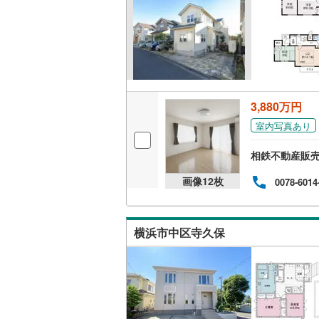
南武線
(
0
)
キッチン
横浜線
(
0
)
独立型キ
相模線
(
1
)
販売、価格、
五日市線
(
3,880万円
即入居可
室内写真あり
篠ノ井線
(
常磐線（
相鉄不動産販
浴室
伊東線
(
0
)
画像
12
枚
0078-6014
浴室乾燥
身延線
(
0
)
収納
横浜市中区寺久保
武豊線
(
0
)
ウォーク
関西本線（
（
0
）
参宮線
(
0
)
バルコニー、
大糸線（J