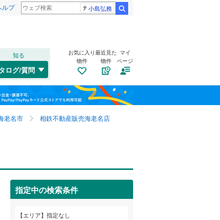
ヘルプ
小島弘務
検索
お気に入り
最近見た
マイ
知る
物件
物件
ページ
千歳線
(
0
)
タログ/質問
日高本線
(
0
)
福島
宗谷本線
(
0
)
栃木
群馬
山梨
東北本線
(
0
)
海老名市
相鉄不動産販売海老名店
川越線
(
0
)
トイレ２か所
（
0
）
吾妻線
(
0
)
太陽光発電システム
（
0
）
日光線
(
0
)
指定中の検索条件
仙石線
(
0
)
和歌山
大船渡線
(
0
)
エリア
指定なし