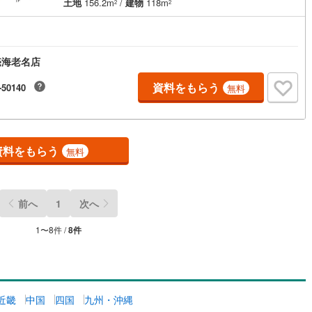
土地
156.2m
/
建物
118m
2
2
道
(
0
)
北越急行ほくほく線
(
0
)
て銀河鉄道
(
0
)
青い森鉄道
(
0
)
売海老名店
弘南線
(
0
)
弘南鉄道大鰐線
(
0
)
資料をもらう
-50140
無料
鉄道鳥海山ろく線
(
0
)
福島交通飯坂線
(
0
)
長野線
(
0
)
上田電鉄別所線
(
0
)
イトレール
(
0
)
関東鉄道竜ケ崎線
(
0
)
資料をもらう
無料
鉄道大洗鹿島線
(
0
)
ひたちなか海浜鉄道湊線
(
0
)
0
)
千葉都市モノレール
(
0
)
前へ
1
次へ
鉄道上毛線
(
0
)
秩父鉄道
(
0
)
1
〜
8
件 /
8
件
線
(
0
)
つくばエクスプレス
(
0
)
0
)
京成押上線
(
0
)
近畿
中国
四国
九州・沖縄
線
(
0
)
京成千原線
(
0
)