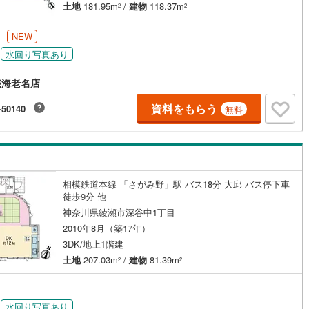
土地
181.95m
/
建物
118.37m
2
2
ッキあり
（
0
）
0
)
七尾線
(
0
)
円
NEW
高山本線（JR西日本）
(
0
)
施工・品質・工法関連
水回り写真あり
JR西日本）
(
0
)
湖西線
(
0
)
震、制震構造
住宅性能評価付き
（
0
）
売海老名店
福知山線
(
0
)
資料をもらう
-50140
無料
0
)
播但線
(
0
)
応
津山線
(
0
)
ン内見(相談)可
（
8
）
IT重説可
（
0
）
伯備線
(
0
)
相模鉄道本線 「さがみ野」駅 バス18分 大邱 バス停下車
ン対応とは？
徒歩9分 他
呉線
(
0
)
神奈川県綾瀬市深谷中1丁目
山口線
(
0
)
2010年8月（築17年）
3DK/地上1階建
0
)
美祢線
(
0
)
土地
207.03m
/
建物
81.39m
2
2
因美線
(
0
)
草津線
(
0
)
水回り写真あり