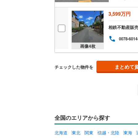
いすみ鉄
3,599万円
IGRいわ
相鉄不動産販
弘南鉄道
0078-6014
由利高原
画像
4
枚
長野電鉄
宇都宮ラ
まとめて
チェックした物件を
鹿島臨海
小湊鐵道
(
上毛電気
流鉄流山
全国のエリアから探す
京成本線
(
北海道
東北
関東
信越・北陸
東海
京成金町