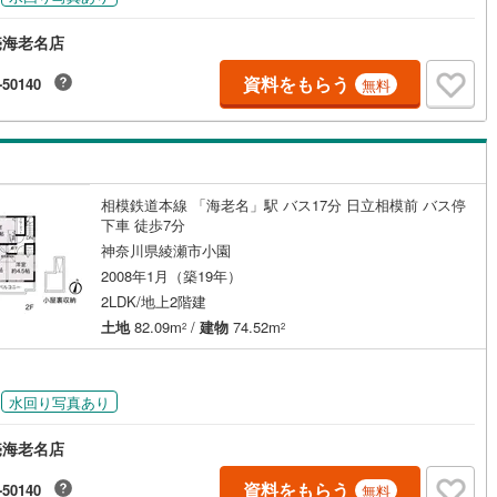
片町線
(
0
)
売海老名店
関西空港線
(
0
)
資料をもらう
-50140
無料
東線
(
0
)
本四備讃線
(
0
)
予土線
(
0
)
徳島線
(
0
)
相模鉄道本線 「海老名」駅 バス17分 日立相模前 バス停
下車 徒歩7分
土讃線
(
0
)
神奈川県綾瀬市小園
線
(
0
)
香椎線
(
0
)
2008年1月（築19年）
2LDK/地上2階建
肥薩線
(
0
)
土地
82.09m
/
建物
74.52m
2
2
0
)
唐津線
(
0
)
0
)
大村線
(
0
)
水回り写真あり
0
)
日豊本線
(
0
)
売海老名店
吉都線
(
0
)
資料をもらう
-50140
無料