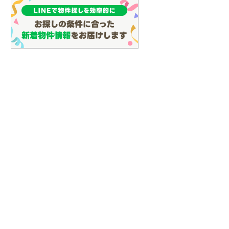
しなの鉄道
(
0
)
津軽鉄道
(
0
)
三陸鉄道リアス線
(
0
)
仙台空港アクセス線
(
0
)
松本電鉄上高地線
(
0
)
関東鉄道常総線
(
0
)
銚子電気鉄道
(
0
)
上信電鉄上信線
(
0
)
埼玉新都市交通伊奈線
(
0
)
京成成田高速鉄道アクセス線
(
0
)
京成千葉線
(
0
)
京成松戸線
(
0
)