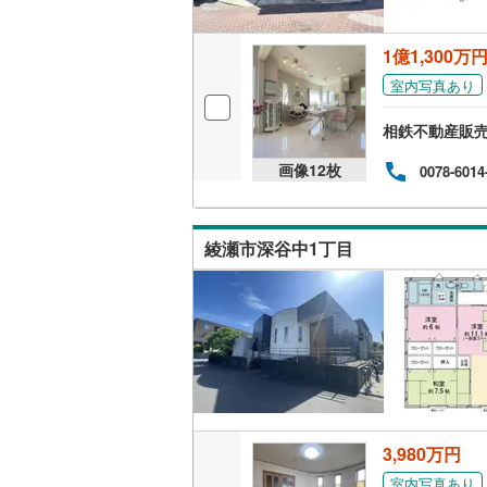
ウッドデ
越美北線
(
1億1,300万
氷見線
(
0
)
構造・規模・
室内写真あり
紀勢本線（
耐震、免
相鉄不動産販
（
0
）
桜島線
(
0
)
画像
12
枚
0078-6014
加古川線
(
オンライン対
赤穂線
(
0
)
オンライ
綾瀬市深谷中1丁目
宇野線
(
0
)
オンライ
福塩線
(
0
)
岩徳線
(
0
)
小野田線
(
舞鶴線
(
0
)
3,980万円
木次線
(
0
)
室内写真あり