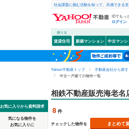
社会課題に挑む活動を知って、共感できる支
IDでもっ
ログイン
借りる
北海道
JR
北海道
函館本線
(
こだわり条件
リフォーム、
賃貸住宅
新築マンション
中古マンシ
石勝線
(
0
)
リノベー
東北
青森
（
0
）
根室本線
(
関東
東京
石北本線
(
Yahoo!不動産トップ
不動産会社から探す
設備
中古一戸建ての物件一覧
常磐線
(
0
)
床暖房
（
信越・北陸
新潟
高崎線
(
0
)
相鉄不動産販売海老名
駐車場2
東海
愛知
両毛線
(
0
)
ＴＶモニ
お気に入りから資料請求
8
件
烏山線
(
0
)
（
0
）
近畿
大阪
気になる物件を
石巻線
(
0
)
まとめて
チェックした物件を
お気に入りに
間取り、居室