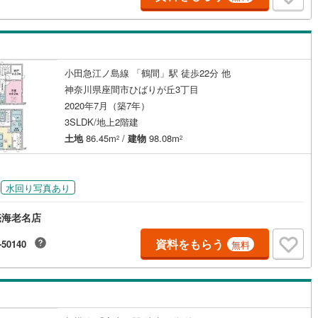
0
)
宮崎空港線
(
0
)
線
(
0
)
上越新幹線
(
0
)
線
(
0
)
北陸新幹線
(
0
)
小田急江ノ島線 「鶴間」駅 徒歩22分 他
神奈川県座間市ひばりが丘3丁目
線
(
0
)
北陸新幹線（JR西日本）
(
0
)
2020年7月（築7年）
幹線
(
0
)
3SLDK/地上2階建
土地
86.45m
/
建物
98.08m
2
2
地下鉄南北線
(
0
)
札幌市営地下鉄東西線
(
0
)
下鉄南北線
(
0
)
仙台市地下鉄東西線
(
0
)
水回り写真あり
ロ丸ノ内線
(
0
)
東京メトロ丸ノ内方南支線
(
0
)
売海老名店
ロ東西線
(
0
)
東京メトロ千代田線
(
0
)
資料をもらう
-50140
無料
ロ半蔵門線
(
0
)
東京メトロ南北線
(
0
)
線
(
0
)
都営三田線
(
0
)
戸線
(
0
)
横浜市営地下鉄ブルーライン
(
2
)