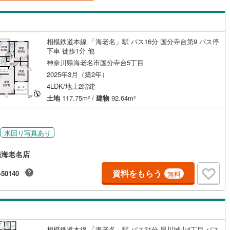
島根
岡山
広島
山口
釜石線
(
0
)
（
0
）
バリアフリー住宅
（
0
）
花輪線
(
0
)
香川
愛媛
高知
け
（
0
）
平屋・1階建て
（
1
）
保存した条件を見る
相模鉄道本線 「海老名」駅 バス16分 国分寺台第9 バス停
磐越東線
(
0
)
下車 徒歩1分 他
ルーム（納戸）
（
0
）
佐賀
長崎
熊本
大分
神奈川県海老名市国分寺台5丁目
陸羽東線
(
0
)
2025年3月（築2年）
0
)
米坂線
(
0
)
4LDK/地上2階建
土地
117.75m
/
建物
92.64m
2
2
駅が始発駅
（
0
）
海まで2km以内
（
0
）
五能線
(
0
)
この条件で検索する
この条件で検索する
この条件で検索する
この条件で検索する
この条件で検索する
この条件で検索する
市区町村以下を選択
市区町村を選択す
駅を選択する
0
)
白新線
(
0
)
建ち方、日当たり
水回り写真あり
越後線
(
0
)
以上
（
0
）
角地
（
0
）
売海老名店
ライン（宇都宮～逗子）
湘南新宿ライン（前橋～小田原）
0
）
(
1
)
資料をもらう
-50140
無料
内房線
(
0
)
鹿島線
(
0
)
ダイニング15畳以上
東海道本線
(
1
)
相模鉄道本線 「海老名」駅 バス31分 早川城山4丁目 バス