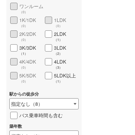
ワンルーム
城端線
(
0
)
（
0
）
関西本線（JR西日本）
(
0
)
1K/1DK
1LDK
（
0
）
（
0
）
大阪環状線
(
0
)
長期優良住宅
（
0
）
2K/2DK
2LDK
（
0
）
（
1
）
山陽本線（JR西日本）
(
0
)
3K/3DK
3LDK
姫新線
(
0
)
（
1
）
（
2
）
4K/4DK
4LDK
吉備線
(
0
)
（
0
）
（
3
）
5K/5DK
5LDK以上
芸備線
(
0
)
（
0
）
（
1
）
詳しく見る
可部線
(
0
)
駅からの徒歩分
宇部線
(
0
)
指定なし
（
8
）
山陰本線
(
0
)
バス乗車時間も含む
境線
(
0
)
築年数
奈良線
(
0
)