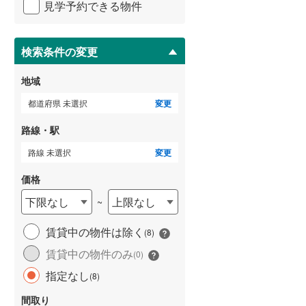
見学予約できる物件
ペ
武蔵野線
(
0
)
ー
ジ
横須賀線
(
1
)
に
検索条件の変更
保
青梅線
(
0
)
存
地域
す
小海線
(
0
)
る
都道府県 未選択
変更
京浜東北線
(
1
)
路線・駅
総武線
(
0
)
路線 未選択
変更
御殿場線
(
0
)
価格
中央本線（JR東海）
(
0
)
下限なし
上限なし
~
太多線
(
0
)
賃貸中の物件は除く
(
8
)
名松線
(
0
)
賃貸中の物件のみ
(
0
)
東海道本線（JR西日本）
(
0
)
指定なし
(
8
)
小浜線
(
0
)
間取り