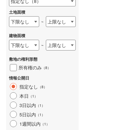
指定なし
（
8
）
和歌山線
(
0
)
土地面積
東西線
(
0
)
下限なし
上限なし
~
予讃線
(
0
)
建物面積
高徳線
(
0
)
下限なし
上限なし
~
牟岐線
(
0
)
敷地の権利形態
山陽本線（JR九州）
(
0
)
所有権のみ
（
8
）
篠栗線
(
0
)
情報公開日
指宿枕崎線
(
0
)
指定なし
（
8
）
筑肥線
(
0
)
本日
（
1
）
久大本線
(
0
)
3日以内
（
1
）
5日以内
日田彦山線
(
0
)
（
1
）
1週間以内
（
1
）
筑豊本線
(
0
)