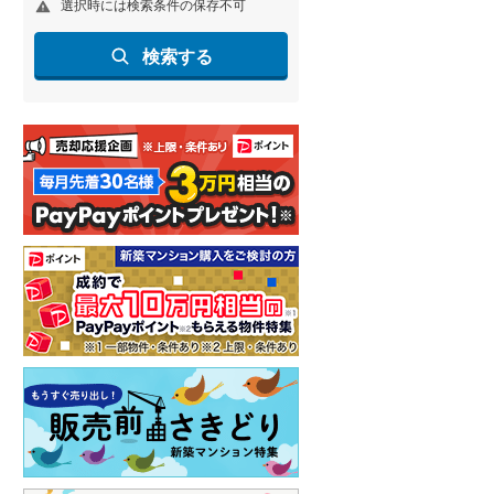
選択時には検索条件の保存不可
名古屋市営地下鉄鶴舞線
(
0
)
検索する
名古屋市営地下鉄名港線
(
0
)
OsakaMetro長堀鶴見緑地線
(
0
)
OsakaMetro谷町線
(
0
)
OsakaMetro千日前線
(
0
)
神戸市営地下鉄海岸線
(
0
)
福岡市地下鉄七隈線
(
0
)
函館市電宝来・谷地頭線
(
0
)
真岡鐵道
(
0
)
山形鉄道フラワー長井線
(
0
)
えちごトキめき鉄道妙高はねうまラ
イン
(
0
)