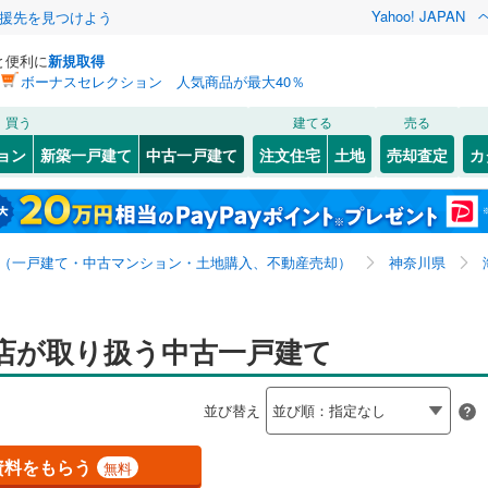
Yahoo! JAPAN
援先を見つけよう
と便利に
新規取得
ボーナスセレクション 人気商品が最大40％
検索条件を保存しました
買う
建てる
売る
0
)
札沼線
(
0
)
リノベーション
ョン
新築一戸建て
中古一戸建て
注文住宅
土地
売却査定
カ
この検索条件の新着物件通知は、
マイページ
から設定できます。
室蘭本線
(
0
)
ション・リフォーム
築古・築30年以上
（
0
）
岩手
宮城
秋田
山形
0
)
富良野線
(
0
)
全国
神奈川
埼玉
千葉
茨城
0
)
釧網本線
(
0
)
（一戸建て・中古マンション・土地購入、不動産売却）
神奈川県
水郡線
(
0
)
0
）
オール電化
（
0
）
長野
富山
石川
福井
上越線
(
0
)
店が取り扱う中古一戸建て
検索条件を保存する
台以上
（
0
）
ビルトインガレージ
（
0
）
閉じる
閉じる
お気に入りリストを見る
お気に入りリストを見る
閉じる
閉じる
岐阜
静岡
三重
水戸線
(
0
)
タ付インターホン
防犯カメラ
（
0
）
マイページ
並び替え
仙山線
(
0
)
兵庫
京都
滋賀
奈良
気仙沼線
(
0
)
資料をもらう
無料
全体