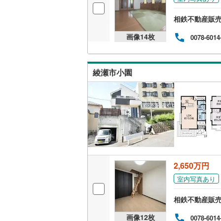
桜井線
(
0
)
相鉄不動産販
阪和線
(
0
)
画像
14
枚
0078-6014
おおさか
内子線
(
0
)
綾瀬市小園
鳴門線
(
0
)
土讃線
(
0
)
鹿児島本
三角線
(
0
)
長崎本線
(
2,650万円
佐世保線
(
室内写真あり
豊肥本線
(
相鉄不動産販
日南線
(
0
)
画像
12
枚
0078-6014