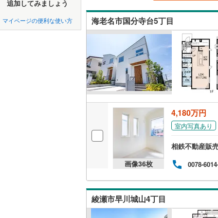
中国
鳥取
追加してみましょう
北上線
(
0
)
吹き抜け
海老名市国分寺台5丁目
マイページの便利な使い方
山田線
(
0
)
四国
徳島
二世帯向
大湊線
(
0
)
サービス
九州・沖縄
福岡
只見線
(
0
)
立地
奥羽本線
(
最寄りの
男鹿線
(
0
)
0
0
0
0
0
0
該当物件
該当物件
該当物件
該当物件
該当物件
該当物件
件
件
件
件
件
件
4,180万円
羽越本線
(
配置、向き、
室内写真あり
飯山線
(
0
)
前道6m
相鉄不動産販
湘南新宿
平坦地
（
(
1
)
画像
36
枚
0078-6014
外房線
(
0
)
LD
成田線
(
0
)
綾瀬市早川城山4丁目
リビング
（
0
）
東金線
(
0
)