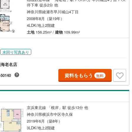
停下車 徒歩2分 他
鶴見線
(
0
)
神奈川県綾瀬市早川城山4丁目
2008年8月（築19年）
根岸線
(
1
)
ッチン
（
0
）
対面キッチン
（
0
）
4LDK/地上2階建
中央本線（JR東日本）
(
0
)
土地
156.25m
/
建物
109.99m
2
2
契約、入居関連など
0
)
八高線
(
0
)
能
（
0
）
水回り写真あり
0
)
大糸線（JR東日本）
(
0
)
各駅停車）
(
0
)
埼京線
(
0
)
売海老名店
東海道本線（JR東海）
(
0
)
資料をもらう
-50140
無料
機あり
（
0
）
飯田線
(
0
)
高山本線（JR東海）
(
0
)
インクローゼット
床下収納
（
0
）
JR東海）
(
0
)
紀勢本線（JR東海）
(
0
)
京浜東北線 「根岸」駅 徒歩13分 他
神奈川県横浜市中区寺久保
博多南線
(
0
)
2019年6月（築8年）
庭
3LDK/地上2階建
R西日本）
(
0
)
北陸本線
(
0
)