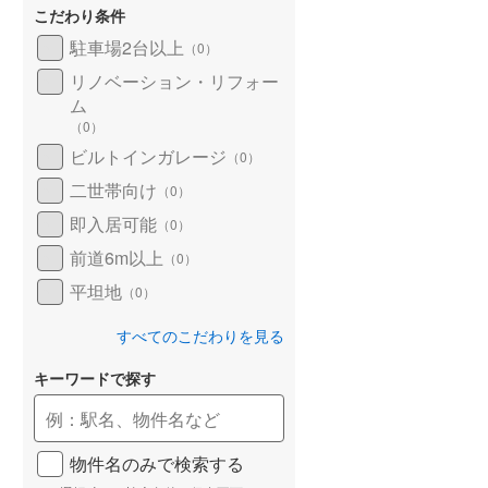
こだわり条件
北海道新幹線
(
0
)
駐車場2台以上
（
0
）
山形新幹線
(
0
)
リノベーション・リフォー
東海道新幹線
(
0
)
ム
（
0
）
九州新幹線
(
0
)
ビルトインガレージ
（
0
）
二世帯向け
（
0
）
即入居可能
（
0
）
札幌市営地下鉄東豊線
(
0
)
前道6m以上
（
0
）
東京メトロ銀座線
(
0
)
平坦地
（
0
）
東京メトロ日比谷線
(
0
)
すべてのこだわりを見る
東京メトロ有楽町線
(
0
)
キーワードで探す
東京メトロ副都心線
(
0
)
都営新宿線
(
0
)
物件名のみで検索する
横浜市営地下鉄グリーンライン
(
0
)