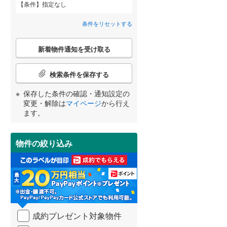
条件
指定なし
田沢湖線
(
0
)
間取り変更可能
（
0
）
条件をリセットする
八戸線
(
0
)
3階建て以上
（
0
）
こ
磐越西線
(
0
)
新着物件通知を受け取る
の
宮崎
鹿児島
沖縄
検
陸羽西線
(
0
)
索
検索条件を保存する
条
左沢線
(
0
)
件
保存した条件の確認・通知設定の
小学校まで1km以内
（
0
）
で
津軽線
(
0
)
変更・解除は
マイページ
から行え
する
る
条件をリセットする
条件をリセットする
条件をリセットする
条件をリセットする
条件をリセットする
条件をリセットする
通
ます。
信越本線
(
0
)
知
を
弥彦線
(
0
)
受
物件の絞り込み
南道路
（
0
）
け
総武本線
(
0
)
取
る
・
京葉線
(
0
)
条
件
久留里線
(
0
)
を
成約プレゼント対象物件
マ
山手線
(
0
)
イ