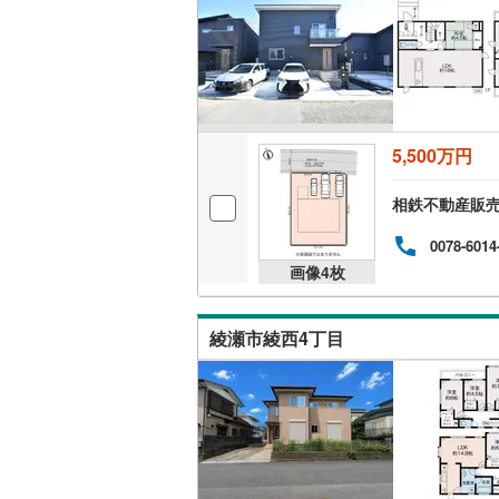
名古屋市
名古屋市
京都市営
5,500万円
OsakaMe
OsakaMe
相鉄不動産販
OsakaMe
0078-6014
画像
4
枚
福岡市地
綾瀬市綾西4丁目
私鉄・その他
札幌市電
(
道南いさ
阿武隈急
秋田内陸