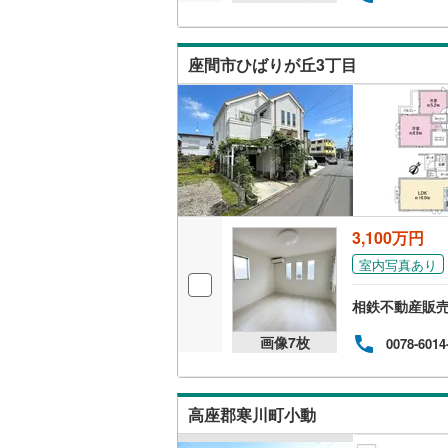
後藤寺線
(
東北新幹
座間市ひばりが丘3丁目
秋田新幹
山陽新幹
西九州新
地下鉄
札幌市営
3,100万円
仙台市地
室内写真あり
東京メト
相鉄不動産販
東京メト
画像
7
枚
0078-6014
東京メト
都営浅草
高座郡寒川町小動
都営大江