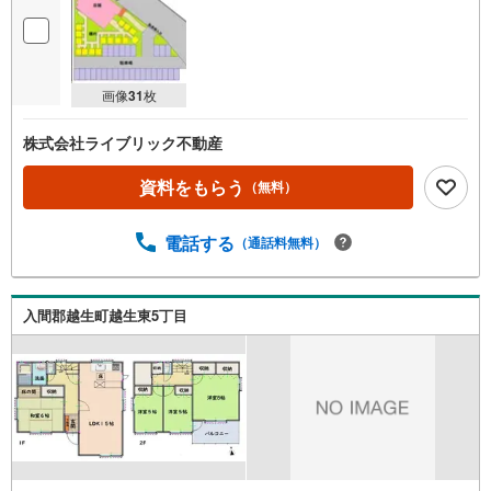
画像
31
枚
株式会社ライブリック不動産
資料をもらう
（無料）
電話する
（通話料無料）
入間郡越生町越生東5丁目