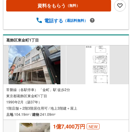
資料をもらう
（無料）
電話する
（通話料無料）
葛飾区東金町1丁目
常磐線（各駅停車） 「金町」駅 徒歩2分
東京都葛飾区東金町1丁目
1990年2月（築37年）
1階店舗＋2階3階居住用可 / 地上3階建＋屋上
土地
104.19m
/
建物
241.09m
2
2
1億7,400万円
NEW