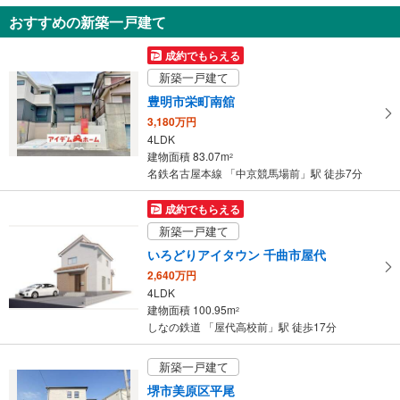
知
おすすめの新築一戸建て
を
受
成約でもらえる
け
新築一戸建て
取
豊明市栄町南舘
る
3,180万円
・
4LDK
条
建物面積 83.07m
2
件
名鉄名古屋本線 「中京競馬場前」駅 徒歩7分
を
マ
成約でもらえる
イ
新築一戸建て
ペ
いろどりアイタウン 千曲市屋代
ー
2,640万円
ジ
4LDK
に
建物面積 100.95m
2
保
しなの鉄道 「屋代高校前」駅 徒歩17分
存
す
新築一戸建て
る
堺市美原区平尾