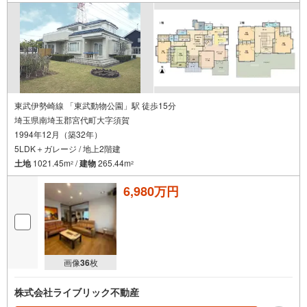
東武伊勢崎線 「東武動物公園」駅 徒歩15分
埼玉県南埼玉郡宮代町大字須賀
1994年12月（築32年）
5LDK＋ガレージ / 地上2階建
土地
1021.45m
/
建物
265.44m
2
2
6,980万円
画像
36
枚
株式会社ライブリック不動産