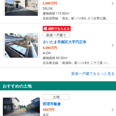
2,580万円
3SLDK
建物面積 115.92m
2
近鉄長野線 「喜志」駅 バス8分 さつき野公園前 バス停下車 徒歩12分
成約でもらえる
新築一戸建て
さいたま市南区大字円正寺
4,390万円
4LDK
建物面積 92.32m
2
京浜東北線 「南浦和」駅 バス8分 二十三夜 バス停下車 徒歩5分
成約でもらえる
新築一戸建てをもっと見る
新築一戸建て
おすすめの土地
さいたま市南区大字円正寺
4,390万円
土地
4LDK
建物面積 88.39m
2
匝瑳市飯倉
京浜東北線 「南浦和」駅 バス8分 二十三夜 バス停下車 徒歩5分
350万円
未定