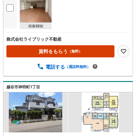
画像
32
枚
株式会社ライブリック不動産
資料をもらう
（無料）
電話する
（通話料無料）
越谷市神明町1丁目