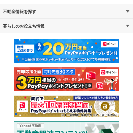
不動産情報を探す
暮らしのお役立ち情報
不動産・住宅
賃貸住宅
マンションカタログ
教えて！住まいの先生
新築マンション
中古マンション
新築一戸建て
中古一戸建て
注文住宅
土地
売却査定