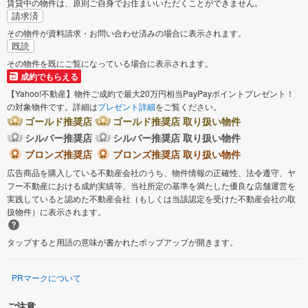
賃貸中の物件は、原則ご自身でお住まいいただくことができません。
請求済
その物件が資料請求・お問い合わせ済みの場合に表示されます。
既読
その物件を既にご覧になっている場合に表示されます。
成約でもらえる
【Yahoo!不動産】物件ご成約で最大20万円相当PayPayポイントプレゼント！
の対象物件です。詳細は
プレゼント詳細
をご覧ください。
ゴールド推奨店
ゴールド推奨店 取り扱い物件
シルバー推奨店
シルバー推奨店 取り扱い物件
ブロンズ推奨店
ブロンズ推奨店 取り扱い物件
広告商品を購入している不動産会社のうち、物件情報の正確性、法令遵守、ヤ
フー不動産における成約実績等、当社所定の基準を満たした優良な店舗運営を
実践していると認めた不動産会社（もしくは当該認定を受けた不動産会社の取
扱物件）に表示されます。
タップすると用語の意味が書かれたポップアップが開きます。
PRマークについて
ご注意