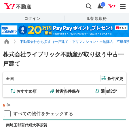
Yahoo!不動産
検索
通知
i
ログイン
ID新規取得
不動産会社から探す（一戸建て・中古マンション・土地購入、不動産
株式会社ライブリック不動産が取り扱う中古一
戸建て
全国
条件変更
おすすめ順
検索条件保存
通知設定
6
件
すべての物件をチェックする
南埼玉郡宮代町大字須賀