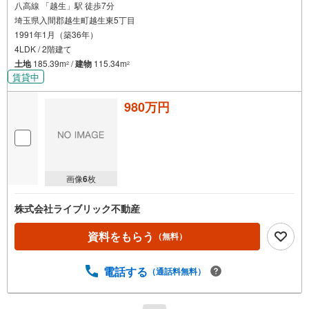
八高線 「越生」駅 徒歩7分
埼玉県入間郡越生町越生東5丁目
1991年1月（築36年）
4LDK / 2階建て
土地
185.39m
/
建物
115.34m
2
2
賃貸中
980万円
画像
6
枚
株式会社ライブリック不動産
資料をもらう
（無料）
電話する
（通話料無料）