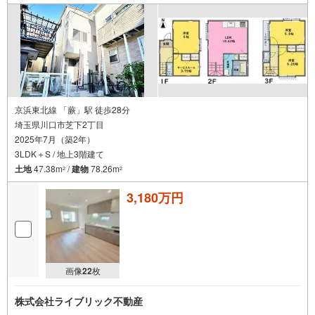
京浜東北線 「蕨」駅 徒歩28分
埼玉県川口市芝下2丁目
2025年7月（築2年）
3LDK＋S / 地上3階建て
土地
47.38m
/
建物
78.26m
2
2
3,180万円
画像
22
枚
株式会社ライブリック不動産