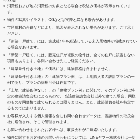
消費税および地方消費税の対象となる場合は税込み価格が表示されていま
す。
物件の写真やイラスト、CGなどは実際と異なる場合があります。
市区町村の合併などにより、地図が表示されない場合があります。ご了承く
ださい。
「新築一戸建て」には、完成後1年を経過している未入居物件が掲載されてい
る場合があります。
「新築一戸建て」には、販売住戸が複数の物件は、全ての住戸に該当しない
項目もあります。各問い合わせ先にご確認ください。
「建築条件付き土地」の価格には、建物価格は含まれません。
「建築条件付き土地」の「建物プラン例」は、土地購入者の設計プランの一
例であり、プランの採用可否は任意です。
「土地（建築条件なし）」の「建物プラン例」に関して、そのプラン例は特
定の建築請負会社によるもので、 当該建築請負会社以外で建てた場合、同様
のものが同価格で建てられるとは限りません。また、建築請負会社を特定す
るものではありません。
お客様が入力する個人情報を含むお問い合わせデータは、当該物件の取扱会
社に送信され、そこで管理されます。
お問い合わせをされたお客様へは、取扱会社がご連絡いたします。
物件に関するお客様のお問い合わせについては、LINEヤフー株式会社は一切