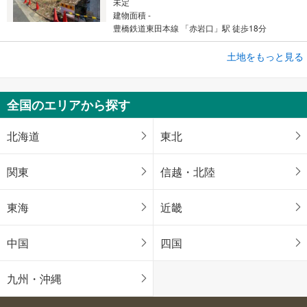
未定
建物面積 -
豊橋鉄道東田本線 「赤岩口」駅 徒歩18分
土地をもっと見る
土地
匝瑳市飯倉
600万円
全国のエリアから探す
未定
建物面積 -
総武本線 「飯倉」駅から1040m
北海道
東北
関東
信越・北陸
東海
近畿
中国
四国
九州・沖縄