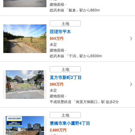
建物面積 -
総武本線 「飯倉」駅から860m
土地
匝瑳市平木
504万円
未定
建物面積 -
総武本線 「干潟」駅から6500m
土地
直方市新町2丁目
280万円
未定
建物面積 -
平成筑豊鉄道 「南直方御殿口」駅 徒歩2分
土地
豊橋市東小鷹野4丁目
2,680万円