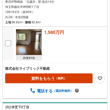
東武伊勢崎線 「北越谷」駅 徒歩14分
埼玉県越谷市神明町1丁目
1991年2月（築36年）
3LDK / 木造2階建
土地
86.83m
/
建物
82.8m
2
2
1,580万円
画像
31
枚
株式会社ライブリック不動産
資料をもらう
（無料）
電話する
（通話料無料）
川口市芝下2丁目