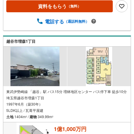
資料をもらう
（無料）
電話する
（通話料無料）
越谷市増森1丁目
東武伊勢崎線 「越谷」駅 バス15分 増林地区センター バス停下車 徒歩10分
埼玉県越谷市増森1丁目
1997年6月（築30年）
5LDK以上 / 瓦葺平屋建
土地
1404m
/
建物
349.99m
2
2
1億1,000万円