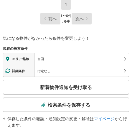
1
1
〜
6
件
前へ
次へ
/
6
件
気になる物件がなかったら
条件を変更しよう！
現在の検索条件
全国
エリア/路線
指定なし
詳細条件
こ
新着物件通知を受け取る
の
検
索
検索条件を保存する
条
件
保存した条件の確認・通知設定の変更・解除は
マイページ
から行
で
えます。
通