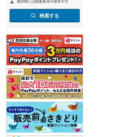
選択時には検索条件の保存不可
(
10
)
検索する
名古屋市営地下鉄鶴舞線
(
0
)
名古屋市営地下鉄名港線
(
0
)
OsakaMetro長堀鶴見緑地線
(
0
)
OsakaMetro谷町線
(
0
)
OsakaMetro千日前線
(
0
)
神戸市営地下鉄海岸線
(
0
)
福岡市地下鉄七隈線
(
0
)
函館市電宝来・谷地頭線
(
0
)
真岡鐵道
(
0
)
山形鉄道フラワー長井線
(
0
)
えちごトキめき鉄道妙高はねうまラ