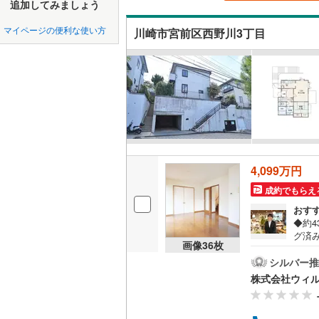
中国
鳥取
追加してみましょう
北上線
(
0
)
吹き抜け
マイページの便利な使い方
川崎市宮前区西野川3丁目
山田線
(
0
)
四国
徳島
二世帯向
大湊線
(
0
)
サービス
九州・沖縄
福岡
只見線
(
0
)
（
12
）
奥羽本線
(
立地
男鹿線
(
0
)
0
0
0
0
0
0
該当物件
該当物件
該当物件
該当物件
該当物件
該当物件
件
件
件
件
件
件
最寄りの
羽越本線
(
4,099万円
成約でもらえ
配置、向き、
飯山線
(
0
)
おす
湘南新宿
前道6m
◆約
グ済
(
1
)
画像
36
枚
るL
平坦地
（
付き
シルバー推
外房線
(
0
)
す！
株式会社ウィ
LD
きな
成田線
(
0
)
な住
ですね
リビング
東金線
(
0
)