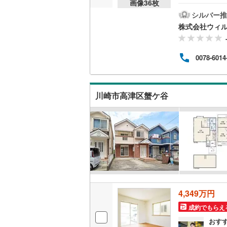
画像
36
枚
ため
な調
シルバー推
季節
いすみ鉄
株式会社ウィ
機能
す！
IGRいわ
運び入
0078-6014
はお
弘南鉄道
見学
をご
由利高原
ここ
川崎市高津区蟹ケ谷
す！
長野電鉄
し！
宇都宮ラ
鹿島臨海
小湊鐵道
(
上毛電気
4,349万円
流鉄流山
成約でもらえ
京成本線
(
おす