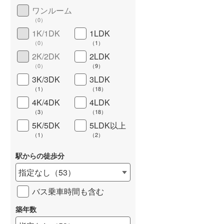
ワンルーム
城端線
(
0
)
（
0
）
関西本線（JR西日本）
(
0
)
1K/1DK
1LDK
（
0
）
（
1
）
大阪環状線
(
0
)
2K/2DK
2LDK
（
0
）
（
9
）
長期優良住宅
（
3
）
山陽本線（JR西日本）
(
0
)
3K/3DK
3LDK
姫新線
(
0
)
（
1
）
（
18
）
4K/4DK
4LDK
吉備線
(
0
)
（
3
）
（
18
）
5K/5DK
5LDK以上
芸備線
(
0
)
（
1
）
（
2
）
可部線
(
0
)
詳しく見る
駅からの徒歩分
宇部線
(
0
)
指定なし
（
53
）
山陰本線
(
0
)
バス乗車時間も含む
境線
(
0
)
築年数
奈良線
(
0
)