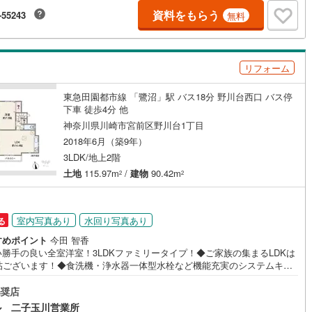
庭
もラクラク【営業時間 10:00～19:00】上記時間はお電話が繋がりやすく
資料をもらう
-55243
無料
ております。ぜひお気軽にご連絡下さい！現地を見学される場合は「室
0
)
七尾線
(
0
)
ッキあり
（
4
）
現地を見学する（無料）」ボタンよりご希望の日時をご記入いただけます
ムーズにご案内が可能です。【ウィル不動産販売はここが強み】（1）住宅
高山本線（JR西日本）
(
0
)
ンに精通しており、社内にローン専門部署があります！（2）施工実績多数
施工・品質・工法関連
リフォーム
フォーム部門も社内にあります！（3）定休日なし！
JR西日本）
(
0
)
湖西線
(
0
)
震、制震構造
住宅性能評価付き
（
0
）
福知山線
(
0
)
東急田園都市線 「鷺沼」駅 バス18分 野川台西口 バス停
下車 徒歩4分 他
0
)
播但線
(
0
)
神奈川県川崎市宮前区野川台1丁目
2018年6月（築9年）
応
津山線
(
0
)
3LDK/地上2階
ン内見(相談)可
（
53
）
IT重説可
（
53
）
土地
115.97m
/
建物
90.42m
伯備線
(
0
)
2
2
呉線
(
0
)
ン対応とは？
室内写真あり
水回り写真あり
る
山口線
(
0
)
すめポイント
今田 智香
0
)
美祢線
(
0
)
い勝手の良い全室洋室！3LDKファミリータイプ！◆ご家族の集まるLDKは
4帖ございます！◆食洗機・浄水器一体型水栓など機能充実のシステムキッ
因美線
(
0
)
！◆全居室収納付きで、室内のスペースを有効的にお使いいただけます！
025年11月に内装リフォーム履歴ございます！キレイなお住まいで気持ち良
奨店
草津線
(
0
)
生活を始められます！◆敷地内にはカースペースを確保！快適なカーライ
ル 二子玉川営業所