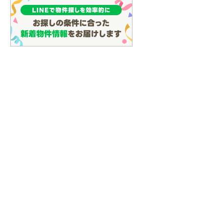
イン
(
0
)
しなの鉄道
(
0
)
津軽鉄道
(
0
)
三陸鉄道リアス線
(
0
)
仙台空港アクセス線
(
0
)
松本電鉄上高地線
(
0
)
関東鉄道常総線
(
0
)
銚子電気鉄道
(
0
)
上信電鉄上信線
(
0
)
埼玉新都市交通伊奈線
(
0
)
京成成田高速鉄道アクセス線
(
0
)
京成千葉線
(
0
)