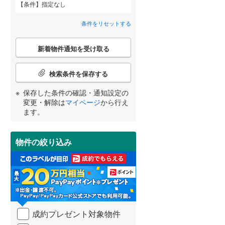
条件
指定なし
田沢湖線
(
0
)
間取り変更可能
（
0
）
条件をリセットする
八戸線
(
0
)
3階建て以上
（
19
）
こ
磐越西線
(
0
)
新着物件通知を受け取る
の
宮崎
鹿児島
沖縄
検
陸羽西線
(
0
)
索
検索条件を保存する
条
左沢線
(
0
)
件
保存した条件の確認・通知設定の
で
津軽線
(
0
)
変更・解除は
マイページ
から行え
する
る
条件をリセットする
条件をリセットする
条件をリセットする
条件をリセットする
条件をリセットする
条件をリセットする
通
小学校まで1km以内
（
39
）
ます。
信越本線
(
0
)
知
を
弥彦線
(
0
)
受
物件の絞り込み
け
総武本線
(
0
)
南道路
（
4
）
取
る
・
京葉線
(
0
)
条
件
久留里線
(
0
)
を
成約プレゼント対象物件
マ
山手線
(
0
)
イ