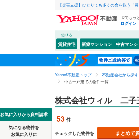
【災害支援】ひとりでも多くの命を救う「災
IDでもっ
ログイン
借りる
北海道
JR
北海道
函館本線
(
こだわり条件
リフォーム、
賃貸住宅
新築マンション
中古マンシ
石勝線
(
0
)
リノベー
東北
青森
（
21
）
根室本線
(
関東
東京
石北本線
(
Yahoo!不動産トップ
不動産会社から探す
設備
中古一戸建ての物件一覧
常磐線
(
0
)
床暖房
（
信越・北陸
新潟
高崎線
(
0
)
株式会社ウィル 二子
駐車場2
東海
愛知
両毛線
(
0
)
ＴＶモニ
お気に入りから資料請求
53
件
烏山線
(
0
)
（
15
）
近畿
大阪
気になる物件を
石巻線
(
0
)
まとめて
チェックした物件を
お気に入りに
間取り、居室