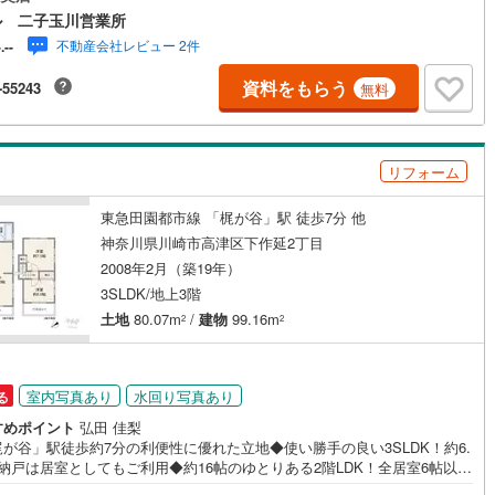
まえる廊下収納◆居室としても使用可能な納戸が2室あり、多様な家族構成
ル 二子玉川営業所
0
)
宮崎空港線
(
0
)
応可能◆雨の日の洗濯や湿気対策に役立つ浴室乾燥機付◆お湯が冷めても
不動産会社レビュー 2件
-.--
で温め直せる便利な追焚機能付◆トイレ2ヶ所設置で忙しい時間帯も快適に
線
(
0
)
上越新幹線
(
0
)
す【営業時間10:00～19:00】上記時間はお電話が繋がりやすくなってお
資料をもらう
-55243
無料
す。ぜひお気軽にご連絡下さい！現地を見学される場合は「室内・現地を
線
(
0
)
北陸新幹線
(
0
)
する（無料）」ボタンよりご希望の日時をご記入いただけますとスムーズ
案内が可能です。【ウィル不動産販売はここが強み】（1）住宅ローンに精
線
(
0
)
北陸新幹線（JR西日本）
(
0
)
ており、社内にローン専門部署があります！（2）施工実績多数のリフォー
リフォーム
門も社内にあります！（3）定休日なし！
幹線
(
0
)
東急田園都市線 「梶が谷」駅 徒歩7分 他
神奈川県川崎市高津区下作延2丁目
地下鉄南北線
(
0
)
札幌市営地下鉄東西線
(
0
)
2008年2月（築19年）
下鉄南北線
(
0
)
仙台市地下鉄東西線
(
0
)
3SLDK/地上3階
土地
80.07m
/
建物
99.16m
2
2
ロ丸ノ内線
(
0
)
東京メトロ丸ノ内方南支線
(
0
)
ロ東西線
(
0
)
東京メトロ千代田線
(
0
)
室内写真あり
水回り写真あり
る
ロ半蔵門線
(
0
)
東京メトロ南北線
(
0
)
すめポイント
弘田 佳梨
が谷」駅徒歩約7分の利便性に優れた立地◆使い勝手の良い3SLDK！約6.
線
(
0
)
都営三田線
(
0
)
納戸は居室としてもご利用◆約16帖のゆとりある2階LDK！全居室6帖以上
ゆったりとお過ごしいただけます！◆お料理をしながらリビング全体を見
戸線
(
0
)
横浜市営地下鉄ブルーライン
(
3
)