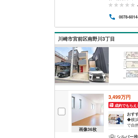
フを
の一
桜井線
(
0
)
便利な
0078-6014
なっ
阪和線
(
0
)
内・
とス
おおさか
ロー
川崎市宮前区南野川3丁目
のリ
内子線
(
0
)
鳴門線
(
0
)
土讃線
(
0
)
鹿児島本
三角線
(
0
)
3,499万円
長崎本線
(
成約でもらえ
佐世保線
(
おす
◆横
豊肥本線
(
で自
画像
36
枚
ビン
日南線
(
0
)
や季
シルバー推