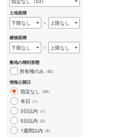
指定なし
（
53
）
和歌山線
(
0
)
土地面積
東西線
(
0
)
下限なし
上限なし
~
予讃線
(
0
)
建物面積
高徳線
(
0
)
下限なし
上限なし
~
牟岐線
(
0
)
敷地の権利形態
山陽本線（JR九州）
(
0
)
所有権のみ
（
52
）
篠栗線
(
0
)
情報公開日
指宿枕崎線
(
0
)
指定なし
（
53
）
筑肥線
(
0
)
本日
（
1
）
久大本線
(
0
)
3日以内
（
1
）
5日以内
日田彦山線
(
0
)
（
2
）
1週間以内
（
3
）
筑豊本線
(
0
)