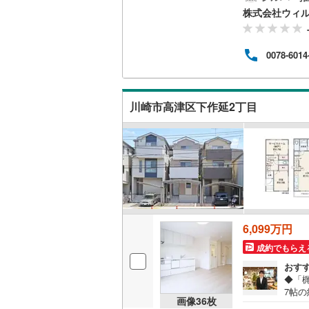
とし
株式会社ウィ
後藤寺線
(
に対
自動
東北新幹
使えま
0078-6014
りま
秋田新幹
見学
にご
山陽新幹
通し
川崎市高津区下作延2丁目
ム部
西九州新
地下鉄
札幌市営
仙台市地
東京メト
6,099万円
東京メト
成約でもらえ
東京メト
おす
◆「梶
都営浅草
7帖の
画像
36
枚
で、
都営大江