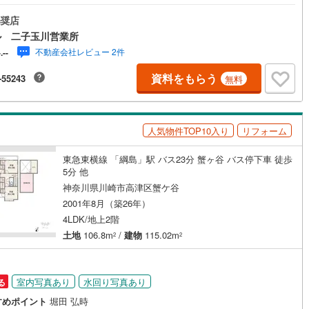
家族と会話を弾ませながら、食後の後片付けもスマートにこなせる機能的
理空間！◆LDK上部に小屋裏収納を設置。全居室にクローゼットを備え、
奨店
物や趣味の道具をすっきり収めて居住スペースを広く活用できます◆追焚
道
(
0
)
北越急行ほくほく線
(
0
)
ル 二子玉川営業所
や換気乾燥機付きのバスルーム。冬場も温かいお風呂でリラックスできま
不動産会社レビュー 2件
-.--
◆敷地内に2台駐車可能！玄関前にはポーチを設けており、雨の日の荷物の
て銀河鉄道
(
0
)
青い森鉄道
(
0
)
れやベビーカーの移動もスムーズ！【営業時間10:00～19:00】上記時間
資料をもらう
-55243
無料
電話が繋がりやすくなっております。ぜひお気軽にご連絡下さい！現地を
弘南線
(
0
)
弘南鉄道大鰐線
(
0
)
される場合は「室内・現地を見学する（無料）」ボタンよりご希望の日時
記入いただけますとスムーズにご案内が可能です。【ウィル不動産販売は
鉄道鳥海山ろく線
(
0
)
福島交通飯坂線
(
0
)
が強み】（1）住宅ローンに精通しており、社内にローン専門部署がありま
人気物件TOP10入り
リフォーム
（2）施工実績多数のリフォーム部門も社内にあります！（3）定休日な
長野線
(
0
)
上田電鉄別所線
(
0
)
東急東横線 「綱島」駅 バス23分 蟹ヶ谷 バス停下車 徒歩
イトレール
(
0
)
関東鉄道竜ケ崎線
(
0
)
5分 他
神奈川県川崎市高津区蟹ケ谷
鉄道大洗鹿島線
(
0
)
ひたちなか海浜鉄道湊線
(
0
)
2001年8月（築26年）
0
)
千葉都市モノレール
(
0
)
4LDK/地上2階
土地
106.8m
/
建物
115.02m
2
2
鉄道上毛線
(
0
)
秩父鉄道
(
0
)
線
(
0
)
つくばエクスプレス
(
0
)
室内写真あり
水回り写真あり
る
0
)
京成押上線
(
0
)
すめポイント
堀田 弘時