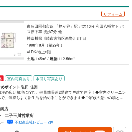
島根
岡山
広島
山口
釜石線
(
0
)
（
5
）
バリアフリー住宅
（
1
）
リフォーム
花輪線
(
0
)
香川
愛媛
高知
け
（
2
）
平屋・1階建て
（
0
）
保存した条件を見る
磐越東線
(
0
)
東急田園都市線 「梶が谷」駅 バス10分 和田八幡宮下 バ
ルーム（納戸）
ス停下車 徒歩7分 他
佐賀
長崎
熊本
大分
陸羽東線
(
0
)
神奈川県川崎市宮前区西野川3丁目
1998年8月（築29年）
0
)
米坂線
(
0
)
4LDK/地上2階
五能線
(
0
)
土地
145m
/
建物
112.58m
2
2
この条件で検索する
この条件で検索する
この条件で検索する
この条件で検索する
この条件で検索する
この条件で検索する
市区町村以下を選択
市区町村を選択す
駅を選択する
駅が始発駅
（
1
）
海まで2km以内
（
0
）
0
)
白新線
(
0
)
室内写真あり
水回り写真あり
る
建ち方、日当たり
越後線
(
0
)
すめポイント
弘田 佳梨
ライン（宇都宮～逗子）
湘南新宿ライン（前橋～小田原）
以上
（
16
）
角地
（
0
）
43坪の広い敷地に佇む、軽量鉄骨造2階建て戸建て住宅！◆室内クリーニン
みで、気持ちよく新生活を始めることができます◆ご家族の憩いの場とな
(
1
)
DKは約14帖！2面採光で明るく通風良好です！◆リビング横の和室は床の間
13
）
の趣ある空間！◆主寝室ゆったり約9帖、ベッドを置いてもゆとりがありま
奨店
内房線
(
0
)
◆全居室収納付き、うち1か所はWICでお部屋もすっきり！◆納戸もあり大
ル 二子玉川営業所
物も収納できます！◆住環境に配慮された第一種低層住居専用地域の閑静
鹿島線
(
0
)
不動産会社レビュー 2件
-.--
宅街！◆前面道路幅員にゆとりがあれば、車庫入れもスムーズに行えそう
！【営業時間 10:00～19:00】上記時間はお電話が繋がりやすくなってお
ダイニング15畳以上
東海道本線
(
0
)