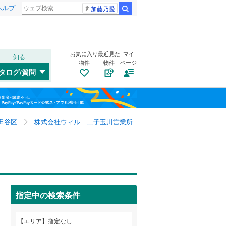
ヘルプ
加藤乃愛
検索
お気に入り
最近見た
マイ
知る
物件
物件
ページ
千歳線
(
0
)
タログ/質問
日高本線
(
0
)
福島
宗谷本線
(
0
)
栃木
群馬
山梨
東北本線
(
0
)
田谷区
株式会社ウィル 二子玉川営業所
川越線
(
0
)
トイレ２か所
（
39
）
吾妻線
(
0
)
太陽光発電システム
（
4
）
日光線
(
0
)
指定中の検索条件
仙石線
(
0
)
和歌山
大船渡線
(
0
)
エリア
指定なし