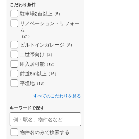
こだわり条件
北海道新幹線
(
0
)
駐車場2台以上
（
5
）
山形新幹線
(
0
)
リノベーション・リフォー
東海道新幹線
(
0
)
ム
（
21
）
九州新幹線
(
0
)
ビルトインガレージ
（
8
）
二世帯向け
（
2
）
即入居可能
（
12
）
札幌市営地下鉄東豊線
(
0
)
前道6m以上
（
16
）
東京メトロ銀座線
(
0
)
平坦地
（
13
）
東京メトロ日比谷線
(
1
)
すべてのこだわりを見る
東京メトロ有楽町線
(
0
)
キーワードで探す
東京メトロ副都心線
(
0
)
都営新宿線
(
0
)
物件名のみで検索する
横浜市営地下鉄グリーンライン