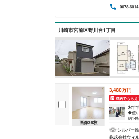
バルコニー、
り降り
0078-6014
なっ
越美北線
(
ウッドデ
内・
とス
氷見線
(
0
)
ロー
構造・規模・
川崎市宮前区野川台1丁目
のリ
紀勢本線（
耐震、免
桜島線
(
0
)
（
2
）
加古川線
(
オンライン対
赤穂線
(
0
)
オンライ
宇野線
(
0
)
福塩線
(
0
)
3,480万円
オンライ
成約でもらえ
岩徳線
(
0
)
おす
小野田線
(
◆使
約1
画像
36
枚
舞鶴線
(
0
)
チン
◆2
シルバー推
木次線
(
0
)
く新
株式会社ウィ