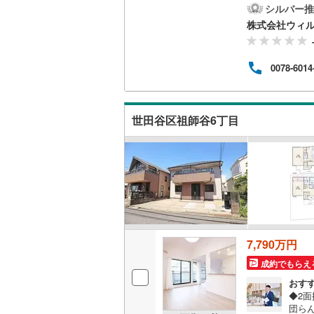
渡せ
シルバー推
の季
株式会社ウィ
く新
名古屋市
住環
も便利
名古屋市
0078-6014
ます
学す
京都市営
ご案
して
OsakaMe
世田谷区祖師谷6丁目
部門
OsakaMe
OsakaMe
福岡市地
私鉄・その他
札幌市電
(
7,790万円
道南いさ
成約でもらえ
阿武隈急
おす
◆2
秋田内陸
団ら