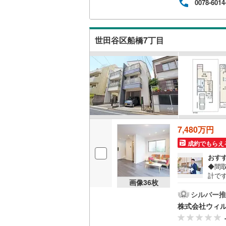
0078-6014
りま
（
8
）
見学
南武線
(
13
にご
通し
キッチン
横浜線
(
0
)
世田谷区船橋7丁目
ム部
相模線
(
0
)
独立型キ
五日市線
(
販売、価格、
篠ノ井線
(
即入居可
常磐線（
浴室
伊東線
(
0
)
7,480万円
成約でもらえ
浴室乾燥
身延線
(
0
)
おす
武豊線
(
0
)
◆間
収納
計で
画像
36
枚
関西本線（
キッ
ウォーク
目が
シルバー推
（
参宮線
13
）
(
0
)
目で
株式会社ウィ
イレ
開放
大糸線（J