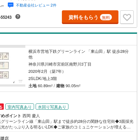
サポート！◆住環境に配慮された第一種低層住居専用地域の閑静な住宅街
不動産会社レビュー 2件
-.--
画です！◆「ライフ（東有馬店）」まで徒歩約10分！日々のお買い物にも
片町線
(
0
)
環境です！【営業時間 10:00～19:00】上記時間はお電話が繋がりやすく
資料をもらう
-55243
無料
ております。ぜひお気軽にご連絡下さい！現地を見学される場合は「室
関西空港線
(
0
)
現地を見学する（無料）」ボタンよりご希望の日時をご記入いただけます
ムーズにご案内が可能です。【ウィル不動産販売はここが強み】（1）住宅
東線
(
0
)
本四備讃線
(
0
)
ンに精通しており、社内にローン専門部署があります！（2）施工実績多数
フォーム部門も社内にあります！（3）定休日なし！
予土線
(
0
)
横浜市営地下鉄グリーンライン 「東山田」駅 徒歩28分
徳島線
(
0
)
他
神奈川県川崎市宮前区南野川3丁目
土讃線
(
0
)
2020年2月（築7年）
線
(
0
)
香椎線
(
0
)
2SLDK/地上3階
土地
60.89m
/
建物
90.05m
2
2
肥薩線
(
0
)
0
)
唐津線
(
0
)
室内写真あり
水回り写真あり
る
0
)
大村線
(
0
)
すめポイント
西岡 慶人
浜グリーンライン線「東山田」駅まで徒歩約28分の閑静な住宅街◆3面採光
0
)
日豊本線
(
0
)
然光がたっぷり入る明るいLDK◆ご家族のコミュニケーションが増えるリ
グ階段◆配膳・片付けも楽々のカウンターキッチン◆1階にWIC完備で衣類
吉都線
(
0
)
節物もまとめて収納◆各部屋に収納スペース有◆掃除道具や日用品をサッ
奨店