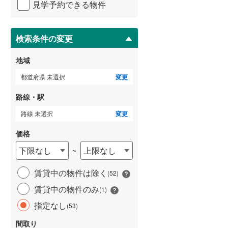
見学予約できる物件
ペ
武蔵野線
(
0
)
ー
ジ
横須賀線
(
1
)
に
検索条件の変更
保
青梅線
(
0
)
存
地域
す
小海線
(
0
)
る
都道府県 未選択
変更
京浜東北線
(
0
)
路線・駅
総武線
(
0
)
路線 未選択
変更
御殿場線
(
0
)
価格
中央本線（JR東海）
(
0
)
下限なし
上限なし
~
太多線
(
0
)
賃貸中の物件は除く
(
52
)
名松線
(
0
)
賃貸中の物件のみ
(
1
)
東海道本線（JR西日本）
(
0
)
指定なし
(
53
)
小浜線
(
0
)
間取り