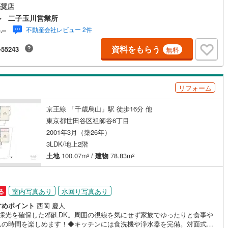
る、開放感のある対面式キッチン◆浴室乾燥機付きのため、雨の日や花粉
奨店
節のお洗濯にも便利！◆2026年5月に内外装リフォーム実施済み！気持ちよ
ル 二子玉川営業所
生活をスタート◆広々とした公道に面し、採光・通風良好！開放感のある
営地下鉄東山線
(
0
)
名古屋市営地下鉄名城線
(
0
)
不動産会社レビュー 2件
-.--
境！◆「まいばすけっと 下作延2丁目店」徒歩約2分で、毎日のお買い物に
【営業時間 10:00～19:00】上記時間はお電話が繋がりやすくなっており
営地下鉄桜通線
(
0
)
名古屋市営地下鉄上飯田線
(
0
)
資料をもらう
-55243
無料
。ぜひお気軽にご連絡下さい！現地を見学される場合は「室内・現地を見
る（無料）」ボタンよりご希望の日時をご記入いただけますとスムーズに
地下鉄烏丸線
(
0
)
京都市営地下鉄東西線
(
0
)
内が可能です。【ウィル不動産販売はここが強み】（1）住宅ローンに精通
おり、社内にローン専門部署があります！（2）施工実績多数のリフォーム
tro今里筋線
(
0
)
OsakaMetro御堂筋線
(
0
)
リフォーム
も社内にあります！（3）定休日なし！
tro四つ橋線
(
0
)
OsakaMetro中央線
(
0
)
京王線 「千歳烏山」駅 徒歩16分 他
東京都世田谷区祖師谷6丁目
tro堺筋線
(
0
)
神戸市営地下鉄西神・山手線
(
0
)
2001年3月（築26年）
下鉄空港線
(
0
)
福岡市地下鉄箱崎線
(
0
)
3LDK/地上2階
土地
100.07m
/
建物
78.83m
2
2
0
)
函館市電
(
0
)
りび鉄道
(
0
)
わたらせ渓谷鐵道
(
0
)
室内写真あり
水回り写真あり
る
行
(
0
)
会津鉄道
(
0
)
すめポイント
西岡 慶人
面採光を確保した2階LDK。周囲の視線を気にせず家族でゆったりと食事や
縦貫鉄道
(
0
)
しなの鉄道北しなの線
(
0
)
んの時間を楽しめます！◆キッチンには食洗機や浄水器を完備。対面式の