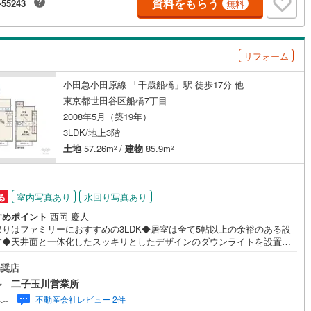
資料をもらう
-55243
無料
す。ぜひお気軽にご連絡下さい！現地を見学される場合は「室内・現地を
する（無料）」ボタンよりご希望の日時をご記入いただけますとスムーズ
)
鶴見線
(
0
)
案内が可能です。【ウィル不動産販売はここが強み】（1）住宅ローンに精
ており、社内にローン専門部署があります！（2）施工実績多数のリフォー
根岸線
(
0
)
リフォーム
門も社内にあります！（3）定休日なし！
中央本線（JR東日本）
(
0
)
ッチン
（
5
）
対面キッチン
（
26
）
小田急小田原線 「千歳船橋」駅 徒歩17分 他
0
)
八高線
(
0
)
東京都世田谷区船橋7丁目
契約、入居関連など
2008年5月（築19年）
0
)
大糸線（JR東日本）
(
0
)
3LDK/地上3階
能
（
12
）
土地
57.26m
/
建物
85.9m
各駅停車）
(
0
)
埼京線
(
1
)
2
2
東海道本線（JR東海）
(
0
)
室内写真あり
水回り写真あり
る
機あり
（
26
）
飯田線
(
0
)
すめポイント
西岡 慶人
高山本線（JR東海）
(
0
)
取りはファミリーにおすすめの3LDK◆居室は全て5帖以上の余裕のある設
す◆天井面と一体化したスッキリとしたデザインのダウンライトを設置◆
JR東海）
(
0
)
紀勢本線（JR東海）
(
0
)
チンは開放感を演出してくれる対面タイプが採用されています◆LDKは人
インクローゼット
床下収納
（
14
）
気になりにくい2階に設けられ、のんびりお過ごしいただけます◆来客を一
奨店
博多南線
(
0
)
確認できるモニター付きインターホン付きで、防犯面も心強いですね◆ト
ル 二子玉川営業所
が2ヶ所あるので、朝の忙しい時間もスムーズに準備できます◆前面道路は
不動産会社レビュー 2件
-.--
的な幅約5mで、お車の出し入れもスムーズ◆ビルトイン車庫で雨の日の乗
R西日本）
(
0
)
北陸本線
(
0
)