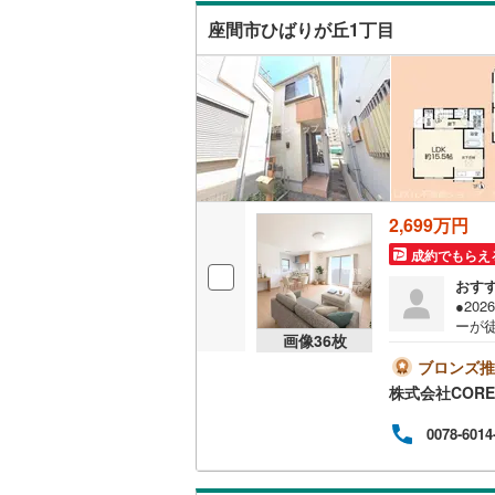
ーン
後藤寺線
(
座間市ひばりが丘1丁目
り…
ば、
東北新幹
秋田新幹
山陽新幹
西九州新
2,699万円
地下鉄
札幌市営
成約でもらえ
仙台市地
おす
●20
東京メト
ーが徒
画像
36
枚
年始
連絡
東京メト
ブロンズ推
ンよ
株式会社CORE
ッズ
東京メト
ゃ・
0078-6014
の方
都営浅草
スで
【住
都営大江