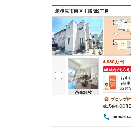
ーン
桜井線
(
0
)
の他
相模原市南区上鶴間2丁目
去に
阪和線
(
0
)
一度
おおさか
内子線
(
0
)
鳴門線
(
0
)
土讃線
(
0
)
4,880万円
成約でもらえ
鹿児島本
おす
三角線
(
0
)
●駐車
綺麗な
画像
36
枚
長崎本線
(
年始
連絡
ブロンズ推
ンよ
佐世保線
(
株式会社CORE
ッズ
ゃ・
豊肥本線
(
0078-6014
の方
スで
日南線
(
0
)
【住