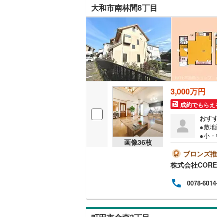
ーン
大和市南林間8丁目
り…
名古屋市
ば、
名古屋市
京都市営
OsakaMe
OsakaMe
3,000万円
成約でもらえ
OsakaMe
おす
福岡市地
●敷
●小
画像
36
枚
覧す
私鉄・その他
札幌市電
(
ムー
ブロンズ推
ご自
株式会社CORE
道南いさ
ださ
う、
0078-6014
阿武隈急
す。
広々
秋田内陸
お気
ん…