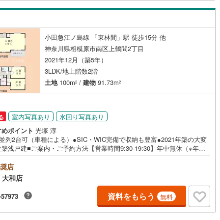
のご相談】 ・頭金・自己資金が全くありません… ・車のローンやそ
片町線
(
0
)
の借り入れが残っている… ・勤続年数が短い、転職したばかり… ・過
借り入れを断れた事がある…もしこのような事でお悩みであれば、是非、
関西空港線
(
0
)
ご相談頂ければと思います。
小田急江ノ島線 「東林間」駅 徒歩15分 他
東線
(
0
)
本四備讃線
(
0
)
神奈川県相模原市南区上鶴間2丁目
2021年12月（築5年）
予土線
(
0
)
3LDK/地上階数2階
土地
100m
/
建物
91.73m
2
2
徳島線
(
0
)
土讃線
(
0
)
室内写真あり
水回り写真あり
る
線
(
0
)
香椎線
(
0
)
すめポイント
光塚 淳
肥薩線
(
0
)
並列2台可（車種による）●SIC・WIC完備で収納も豊富●2021年築の大変
築浅戸建■ご案内・ご予約方法【営業時間9:30-19:30】年中無休（※年末
0
)
唐津線
(
0
)
除く）上記時間はお電話が繋がりやすくなっております。ぜひお気軽にご
下さい！現地を見学される場合は「室内・現地を見学する（無料）」ボタ
奨店
りご希望の日時をご記入いただけますとスムーズにご案内が可能です。■キ
0
)
大村線
(
0
)
 大和店
スペースもご用意しております！お子様が退屈しないよう、DVD・おもち
絵本・ぬりえなどキッズスペースも充実させております。■お車でのご来店
0
)
日豊本線
(
0
)
資料をもらう
-57973
無料
には駐車場がございます。駐車場完備しております！広々した駐車スペー
すので、駐車もラクラクです！■その他、各種ご相談もお気軽にどうぞ！
吉都線
(
0
)
宅ローンのご相談】 ・頭金・自己資金が全くありません… ・車のロ