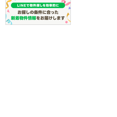
しなの鉄道
(
0
)
津軽鉄道
(
0
)
三陸鉄道リアス線
(
0
)
仙台空港アクセス線
(
0
)
松本電鉄上高地線
(
0
)
関東鉄道常総線
(
0
)
銚子電気鉄道
(
0
)
上信電鉄上信線
(
0
)
埼玉新都市交通伊奈線
(
0
)
京成成田高速鉄道アクセス線
(
0
)
京成千葉線
(
0
)
京成松戸線
(
0
)