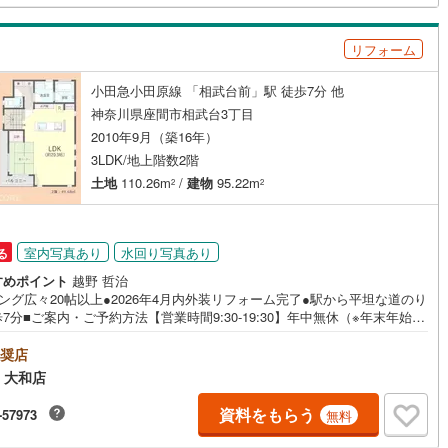
もラクラクです！■その他、各種ご相談もお気軽にどうぞ！【住宅ローンの
ッキあり
（
2
）
談】 ・頭金・自己資金が全くありません… ・車のローンやその他の
0
)
七尾線
(
0
)
入れが残っている… ・勤続年数が短い、転職したばかり… ・過去に借
リフォーム
れを断れた事がある…もしこのような事でお悩みであれば、是非、一度ご
高山本線（JR西日本）
(
0
)
施工・品質・工法関連
頂ければと思います。
小田急小田原線 「相武台前」駅 徒歩7分 他
JR西日本）
(
0
)
湖西線
(
0
)
震、制震構造
住宅性能評価付き
（
2
）
神奈川県座間市相武台3丁目
2010年9月（築16年）
福知山線
(
0
)
3LDK/地上階数2階
0
)
播但線
(
0
)
土地
110.26m
/
建物
95.22m
応
2
2
津山線
(
0
)
ン内見(相談)可
（
83
）
IT重説可
（
0
）
伯備線
(
0
)
室内写真あり
水回り写真あり
る
ン対応とは？
すめポイント
越野 哲治
呉線
(
0
)
ング広々20帖以上●2026年4月内外装リフォーム完了●駅から平坦な道のり
7分■ご案内・ご予約方法【営業時間9:30-19:30】年中無休（※年末年始除
山口線
(
0
)
上記時間はお電話が繋がりやすくなっております。ぜひお気軽にご連絡下
！現地を見学される場合は「室内・現地を見学する（無料）」ボタンより
奨店
0
)
美祢線
(
0
)
望の日時をご記入いただけますとスムーズにご案内が可能です。■キッズス
 大和店
スもご用意しております！お子様が退屈しないよう、DVD・おもちゃ・絵
因美線
(
0
)
ぬりえなどキッズスペースも充実させております。■お車でのご来店の方に
資料をもらう
-57973
無料
車場がございます。駐車場完備しております！広々した駐車スペースです
草津線
(
0
)
、駐車もラクラクです！■その他、各種ご相談もお気軽にどうぞ！【住宅ロ