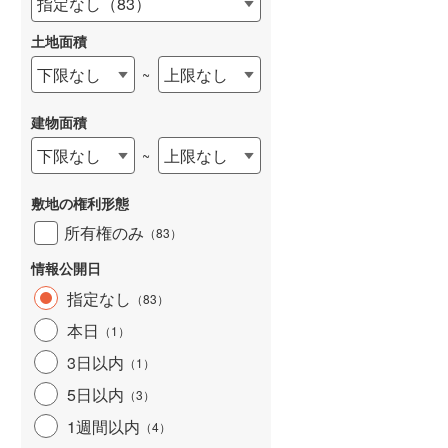
指定なし
（
83
）
和歌山線
(
0
)
土地面積
東西線
(
0
)
下限なし
上限なし
~
予讃線
(
0
)
建物面積
高徳線
(
0
)
下限なし
上限なし
~
牟岐線
(
0
)
敷地の権利形態
山陽本線（JR九州）
(
0
)
所有権のみ
（
83
）
篠栗線
(
0
)
情報公開日
指宿枕崎線
(
0
)
指定なし
（
83
）
筑肥線
(
0
)
本日
（
1
）
久大本線
(
0
)
3日以内
（
1
）
5日以内
日田彦山線
(
0
)
（
3
）
1週間以内
（
4
）
筑豊本線
(
0
)