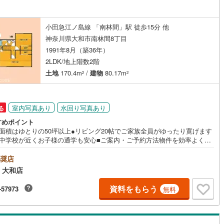
やその他の借り入れが残っている… ・勤続年数が短い、転職したばか
 ・過去に借り入れを断れた事がある…もしこのような事でお悩みであれ
営地下鉄東山線
(
0
)
名古屋市営地下鉄名城線
(
0
)
是非、一度ご相談頂ければと思います。
小田急江ノ島線 「南林間」駅 徒歩15分 他
営地下鉄桜通線
(
0
)
名古屋市営地下鉄上飯田線
(
0
)
神奈川県大和市南林間8丁目
1991年8月（築36年）
地下鉄烏丸線
(
0
)
京都市営地下鉄東西線
(
0
)
2LDK/地上階数2階
tro今里筋線
(
0
)
OsakaMetro御堂筋線
(
0
)
土地
170.4m
/
建物
80.17m
2
2
tro四つ橋線
(
0
)
OsakaMetro中央線
(
0
)
室内写真あり
水回り写真あり
る
tro堺筋線
(
0
)
神戸市営地下鉄西神・山手線
(
0
)
すめポイント
下鉄空港線
(
0
)
福岡市地下鉄箱崎線
(
0
)
地面積はゆとりの50坪以上●リビング20帖でご家族全員がゆったり寛げます
・中学校が近くお子様の通学も安心■ご案内・ご予約方法物件を効率よく内
るには鍵の手配等の準備がございますので.お電話・メールでのご予約がス
0
)
函館市電
(
0
)
ズ。（予約なしでのご来場もOK！当日ご案内可能な物件もございます。）
奨店
宅へお迎え・最寄り駅等でお待ち合わせ・弊社へのご来社など、ご相談く
 大和店
りび鉄道
(
0
)
わたらせ渓谷鐵道
(
0
)
いませ。■キッズスペースもご用意しております！お子様が退屈しないよ
DVD・おもちゃ・絵本・ぬりえなどキッズスペースも充実させておりま
資料をもらう
-57973
無料
行
(
0
)
会津鉄道
(
0
)
■お車でのご来店の方には駐車場がございます。駐車場完備しております！
した駐車スペースですので、駐車もラクラクです！■その他、各種ご相談も
縦貫鉄道
(
0
)
しなの鉄道北しなの線
(
0
)
軽にどうぞ！【住宅ローンのご相談】 ・頭金・自己資金が全くありませ
 ・車のローンやその他の借り入れが残っている… ・勤続年数が短