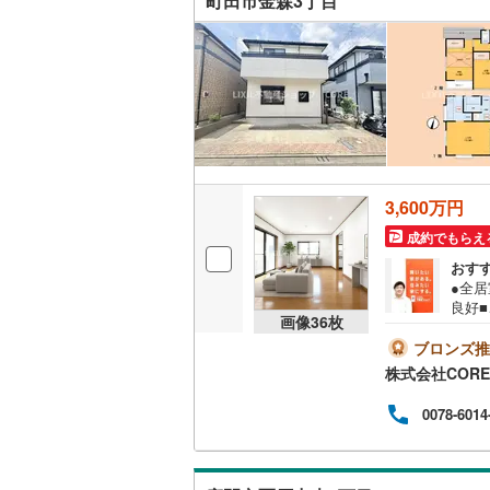
町田市金森3丁目
い、
いすみ鉄
事で
IGRいわ
弘南鉄道
由利高原
長野電鉄
3,600万円
宇都宮ラ
成約でもらえ
おす
鹿島臨海
●全
良好■
小湊鐵道
(
画像
36
枚
上記
い！
ブロンズ推
上毛電気
希望
株式会社CORE
ース
流鉄流山
本・
0078-6014
は駐
京成本線
(
ので
ーン
京成金町
の他