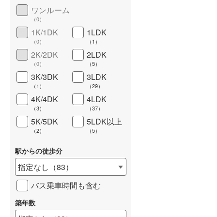
ワンルーム
城端線
(
0
)
（
0
）
関西本線（JR西日本）
(
0
)
1K/1DK
1LDK
（
0
）
（
1
）
大阪環状線
(
0
)
長期優良住宅
（
0
）
2K/2DK
2LDK
（
0
）
（
5
）
山陽本線（JR西日本）
(
0
)
3K/3DK
3LDK
姫新線
(
0
)
（
1
）
（
29
）
4K/4DK
4LDK
吉備線
(
0
)
（
3
）
（
37
）
5K/5DK
5LDK以上
芸備線
(
0
)
（
2
）
（
5
）
詳しく見る
可部線
(
0
)
駅からの徒歩分
宇部線
(
0
)
指定なし
（
83
）
山陰本線
(
0
)
バス乗車時間も含む
境線
(
0
)
築年数
奈良線
(
0
)