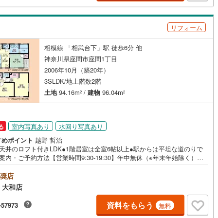
ラクです！■その他、各種ご相談もお気軽にどうぞ！【住宅ローンのご相
 ・頭金・自己資金が全くありません… ・車のローンやその他の借り
鶴見線
(
0
)
が残っている… ・勤続年数が短い、転職したばかり… ・過去に借り入
リフォーム
断れた事がある…もしこのような事でお悩みであれば、是非、一度ご相談
根岸線
(
0
)
ればと思います。
ッチン
（
8
）
対面キッチン
（
41
）
相模線 「相武台下」駅 徒歩6分 他
)
中央本線（JR東日本）
(
0
)
神奈川県座間市座間1丁目
契約、入居関連など
0
)
八高線
(
0
)
2006年10月（築20年）
3SLDK/地上階数2階
能
（
46
）
0
)
大糸線（JR東日本）
(
0
)
土地
94.16m
/
建物
96.04m
2
2
各駅停車）
(
0
)
埼京線
(
0
)
東海道本線（JR東海）
(
0
)
室内写真あり
水回り写真あり
る
機あり
（
51
）
すめポイント
越野 哲治
飯田線
(
0
)
天井のロフト付きLDK●1階居室は全室6帖以上●駅からは平坦な道のりで
案内・ご予約方法【営業時間9:30-19:30】年中無休（※年末年始除く）上
高山本線（JR東海）
(
0
)
間はお電話が繋がりやすくなっております。ぜひお気軽にご連絡下さい！
インクローゼット
床下収納
（
40
）
を見学される場合は「室内・現地を見学する（無料）」ボタンよりご希望
奨店
JR東海）
(
0
)
紀勢本線（JR東海）
(
0
)
時をご記入いただけますとスムーズにご案内が可能です。■キッズスペース
 大和店
用意しております！お子様が退屈しないよう、DVD・おもちゃ・絵本・ぬ
博多南線
(
0
)
などキッズスペースも充実させております。■お車でのご来店の方には駐車
資料をもらう
-57973
無料
庭
ございます。駐車場完備しております！広々した駐車スペースですので、
R西日本）
(
0
)
北陸本線
(
0
)