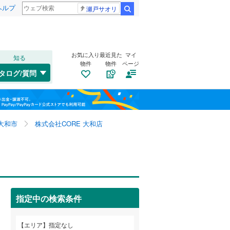
ヘルプ
瀬戸サオリ
検索
お気に入り
最近見た
マイ
知る
物件
物件
ページ
千歳線
(
0
)
タログ/質問
日高本線
(
0
)
福島
宗谷本線
(
0
)
栃木
群馬
山梨
東北本線
(
0
)
大和市
株式会社CORE 大和店
川越線
(
0
)
トイレ２か所
（
66
）
吾妻線
(
0
)
太陽光発電システム
（
3
）
日光線
(
0
)
指定中の検索条件
仙石線
(
0
)
和歌山
大船渡線
(
0
)
エリア
指定なし