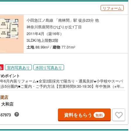
やその他の借り入れが残っている… ・勤続年数が短い、転職したばか
0
)
宮崎空港線
(
0
)
リフォーム
 ・過去に借り入れを断れた事がある…もしこのような事でお悩みであれ
是非、一度ご相談頂ければと思います。
線
(
0
)
上越新幹線
(
0
)
小田急江ノ島線 「南林間」駅 徒歩23分 他
神奈川県座間市ひばりが丘1丁目
線
(
0
)
北陸新幹線
(
0
)
2011年4月（築16年）
線
(
0
)
北陸新幹線（JR西日本）
(
0
)
3LDK/地上階数2階
土地
88.99m
/
建物
77.01m
2
2
幹線
(
0
)
地下鉄南北線
(
0
)
札幌市営地下鉄東西線
(
0
)
室内写真あり
水回り写真あり
る
下鉄南北線
(
0
)
仙台市地下鉄東西線
(
0
)
すめポイント
26年6月内装リフォーム●全室2面採光で陽当り・通風良好●小学校やスーパ
ロ丸ノ内線
(
0
)
東京メトロ丸ノ内方南支線
(
0
)
歩5分圏内■ご案内・ご予約方法【営業時間9:30-19:30】年中無休（※年末
除く）上記時間はお電話が繋がりやすくなっております。ぜひお気軽にご
下さい！現地を見学される場合は「室内・現地を見学する（無料）」ボタ
ロ東西線
(
0
)
東京メトロ千代田線
(
0
)
奨店
りご希望の日時をご記入いただけますとスムーズにご案内が可能です。■キ
 大和店
スペースもご用意しております！お子様が退屈しないよう、DVD・おもち
ロ半蔵門線
(
0
)
東京メトロ南北線
(
0
)
絵本・ぬりえなどキッズスペースも充実させております。■お車でのご来店
資料をもらう
-57973
無料
には駐車場がございます。駐車場完備しております！広々した駐車スペー
線
(
0
)
都営三田線
(
0
)
すので、駐車もラクラクです！■その他、各種ご相談もお気軽にどうぞ！
宅ローンのご相談】 ・頭金・自己資金が全くありません… ・車のロ
戸線
(
0
)
横浜市営地下鉄ブルーライン
(
14
)