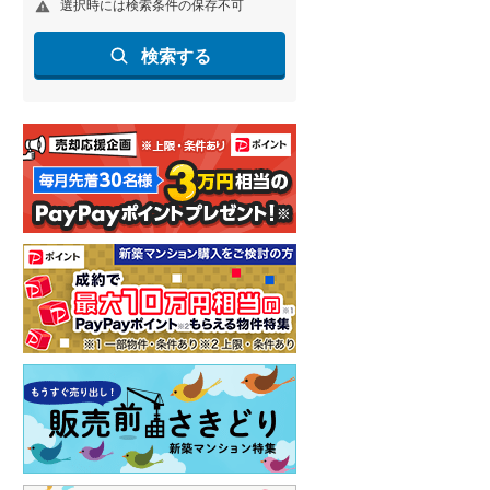
選択時には検索条件の保存不可
名古屋市営地下鉄鶴舞線
(
0
)
検索する
名古屋市営地下鉄名港線
(
0
)
OsakaMetro長堀鶴見緑地線
(
0
)
OsakaMetro谷町線
(
0
)
OsakaMetro千日前線
(
0
)
神戸市営地下鉄海岸線
(
0
)
福岡市地下鉄七隈線
(
0
)
函館市電宝来・谷地頭線
(
0
)
真岡鐵道
(
0
)
山形鉄道フラワー長井線
(
0
)
えちごトキめき鉄道妙高はねうまラ
イン
(
0
)