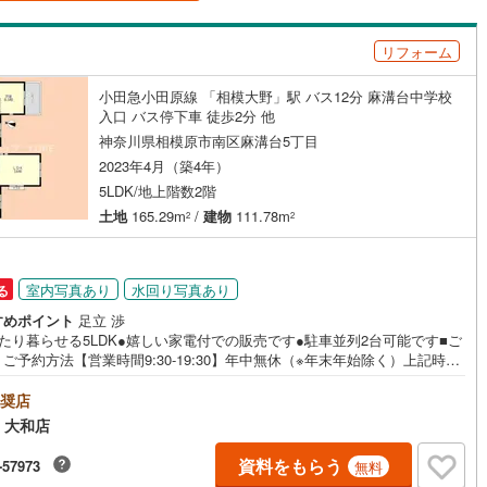
島根
岡山
広島
山口
釜石線
(
0
)
（
2
）
バリアフリー住宅
（
0
）
リフォーム
花輪線
(
0
)
香川
愛媛
高知
け
（
0
）
平屋・1階建て
（
0
）
保存した条件を見る
磐越東線
(
0
)
小田急小田原線 「相模大野」駅 バス12分 麻溝台中学校
ルーム（納戸）
（
0
）
入口 バス停下車 徒歩2分 他
佐賀
長崎
熊本
大分
陸羽東線
(
0
)
神奈川県相模原市南区麻溝台5丁目
2023年4月（築4年）
0
)
米坂線
(
0
)
5LDK/地上階数2階
駅が始発駅
（
6
）
海まで2km以内
（
0
）
五能線
(
0
)
土地
165.29m
/
建物
111.78m
2
2
この条件で検索する
この条件で検索する
この条件で検索する
この条件で検索する
この条件で検索する
この条件で検索する
市区町村以下を選択
市区町村を選択す
駅を選択する
0
)
白新線
(
0
)
建ち方、日当たり
室内写真あり
水回り写真あり
る
越後線
(
0
)
以上
（
22
）
角地
（
13
）
すめポイント
足立 渉
ライン（宇都宮～逗子）
湘南新宿ライン（前橋～小田原）
たり暮らせる5LDK●嬉しい家電付での販売です●駐車並列2台可能です■ご
28
）
ご予約方法【営業時間9:30-19:30】年中無休（※年末年始除く）上記時間
(
0
)
電話が繋がりやすくなっております。ぜひお気軽にご連絡下さい！現地を
される場合は「室内・現地を見学する（無料）」ボタンよりご希望の日時
奨店
内房線
(
0
)
記入いただけますとスムーズにご案内が可能です。■キッズスペースもご用
 大和店
ております！お子様が退屈しないよう、DVD・おもちゃ・絵本・ぬりえな
鹿島線
(
0
)
ダイニング15畳以上
ッズスペースも充実させております。■お車でのご来店の方には駐車場がご
資料をもらう
-57973
無料
ます。駐車場完備しております！広々した駐車スペースですので、駐車も
東海道本線
(
0
)