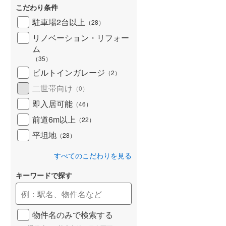
こだわり条件
北海道新幹線
(
0
)
駐車場2台以上
（
28
）
山形新幹線
(
0
)
リノベーション・リフォー
東海道新幹線
(
0
)
ム
（
35
）
九州新幹線
(
0
)
ビルトインガレージ
（
2
）
二世帯向け
（
0
）
即入居可能
（
46
）
札幌市営地下鉄東豊線
(
0
)
前道6m以上
（
22
）
東京メトロ銀座線
(
0
)
平坦地
（
28
）
東京メトロ日比谷線
(
0
)
すべてのこだわりを見る
東京メトロ有楽町線
(
0
)
キーワードで探す
東京メトロ副都心線
(
0
)
都営新宿線
(
0
)
物件名のみで検索する
横浜市営地下鉄グリーンライン
(
0
)