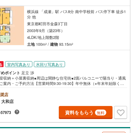
転職したばかり… ・過去に借り入れを断れた事がある…もしこのような
道
(
0
)
北越急行ほくほく線
(
0
)
お悩みであれば、是非、一度ご相談頂ければと思います。
横浜線 「成瀬」駅 バス8分 南中学校前 バス停下車 徒歩1
分 他
て銀河鉄道
(
0
)
青い森鉄道
(
0
)
東京都町田市金森3丁目
弘南線
(
0
)
弘南鉄道大鰐線
(
0
)
2003年9月（築23年）
4LDK/地上階数2階
鉄道鳥海山ろく線
(
0
)
福島交通飯坂線
(
0
)
土地
100m
/
建物
93.15m
2
2
長野線
(
0
)
上田電鉄別所線
(
0
)
イトレール
(
0
)
関東鉄道竜ケ崎線
(
0
)
室内写真あり
水回り写真あり
る
すめポイント
足立 渉
鉄道大洗鹿島線
(
0
)
ひたちなか海浜鉄道湊線
(
0
)
居室収納＋小屋裏収納●周辺は閑静な住宅街●2面バルコニーで陽当り・通風
ご案内・ご予約方法【営業時間9:30-19:30】年中無休（※年末年始除く）
0
)
千葉都市モノレール
(
0
)
時間はお電話が繋がりやすくなっております。ぜひお気軽にご連絡下さ
現地を見学される場合は「室内・現地を見学する（無料）」ボタンよりご
奨店
鉄道上毛線
(
0
)
秩父鉄道
(
0
)
の日時をご記入いただけますとスムーズにご案内が可能です。■キッズスペ
 大和店
もご用意しております！お子様が退屈しないよう、DVD・おもちゃ・絵
線
(
0
)
つくばエクスプレス
(
0
)
ぬりえなどキッズスペースも充実させております。■お車でのご来店の方に
資料をもらう
-57973
無料
車場がございます。駐車場完備しております！広々した駐車スペースです
0
)
京成押上線
(
0
)
、駐車もラクラクです！■その他、各種ご相談もお気軽にどうぞ！【住宅ロ
のご相談】 ・頭金・自己資金が全くありません… ・車のローンやそ
線
(
0
)
京成千原線
(
0
)
の借り入れが残っている… ・勤続年数が短い、転職したばかり… ・過