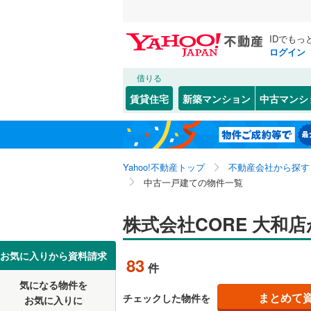
IDでもっ
ログイン
借りる
北海道
JR
北海道
函館本線
(
こだわり条件
リフォーム、
賃貸住宅
新築マンション
中古マンシ
石勝線
(
0
)
リノベー
東北
青森
（
35
）
根室本線
(
関東
東京
石北本線
(
Yahoo!不動産トップ
不動産会社から探す
設備
中古一戸建ての物件一覧
常磐線
(
0
)
床暖房
（
信越・北陸
新潟
高崎線
(
0
)
株式会社CORE 大和
駐車場2
東海
愛知
両毛線
(
0
)
ＴＶモニ
お気に入りから資料請求
83
件
烏山線
(
0
)
（
49
）
近畿
大阪
気になる物件を
石巻線
(
0
)
まとめて
チェックした物件を
お気に入りに
間取り、居室