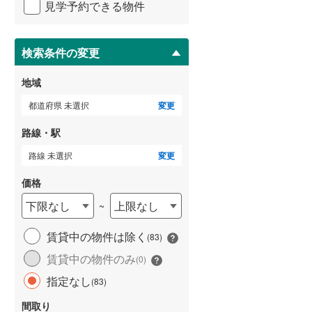
見学予約できる物件
ペ
武蔵野線
(
0
)
ー
ジ
横須賀線
(
0
)
に
検索条件の変更
保
青梅線
(
0
)
存
地域
す
小海線
(
0
)
る
都道府県 未選択
変更
京浜東北線
(
0
)
路線・駅
総武線
(
0
)
路線 未選択
変更
御殿場線
(
0
)
価格
中央本線（JR東海）
(
0
)
下限なし
上限なし
~
太多線
(
0
)
賃貸中の物件は除く
(
83
)
名松線
(
0
)
賃貸中の物件のみ
(
0
)
東海道本線（JR西日本）
(
0
)
指定なし
(
83
)
小浜線
(
0
)
間取り