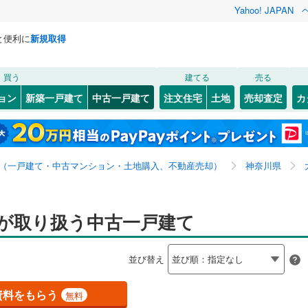
Yahoo! JAPAN
と便利に
新規取得
検索条件を保存しました
買う
建てる
売る
0
)
札沼線
(
0
)
リノベーション
ョン
新築一戸建て
中古一戸建て
注文住宅
土地
売却査定
カ
この検索条件の新着物件通知は、
マイページ
から設定できます。
室蘭本線
(
0
)
ション・リフォーム
築古・築30年以上
（
22
）
岩手
宮城
秋田
山形
0
)
富良野線
(
0
)
全国
神奈川
埼玉
千葉
茨城
0
)
釧網本線
(
0
)
（一戸建て・中古マンション・土地購入、不動産売却）
神奈川県
水郡線
(
0
)
0
）
オール電化
（
5
）
長野
富山
石川
福井
上越線
(
0
)
店が取り扱う中古一戸建て
検索条件を保存する
台以上
（
28
）
ビルトインガレージ
（
2
）
閉じる
閉じる
お気に入りリストを見る
お気に入りリストを見る
閉じる
閉じる
岐阜
静岡
三重
水戸線
(
0
)
タ付インターホン
防犯カメラ
（
0
）
マイページ
並び替え
仙山線
(
0
)
兵庫
京都
滋賀
奈良
気仙沼線
(
0
)
資料をもらう
無料
全体