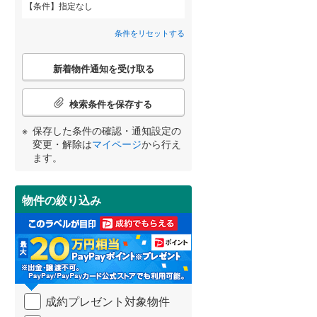
条件
指定なし
田沢湖線
(
0
)
間取り変更可能
（
0
）
条件をリセットする
八戸線
(
0
)
3階建て以上
（
8
）
こ
磐越西線
(
0
)
新着物件通知を受け取る
の
宮崎
鹿児島
沖縄
検
陸羽西線
(
0
)
索
検索条件を保存する
条
左沢線
(
0
)
件
保存した条件の確認・通知設定の
小学校まで1km以内
（
3
）
で
津軽線
(
0
)
変更・解除は
マイページ
から行え
する
る
条件をリセットする
条件をリセットする
条件をリセットする
条件をリセットする
条件をリセットする
条件をリセットする
通
ます。
信越本線
(
0
)
知
を
弥彦線
(
0
)
受
物件の絞り込み
南道路
（
14
）
け
総武本線
(
0
)
取
る
・
京葉線
(
0
)
条
件
久留里線
(
0
)
を
成約プレゼント対象物件
マ
山手線
(
0
)
イ