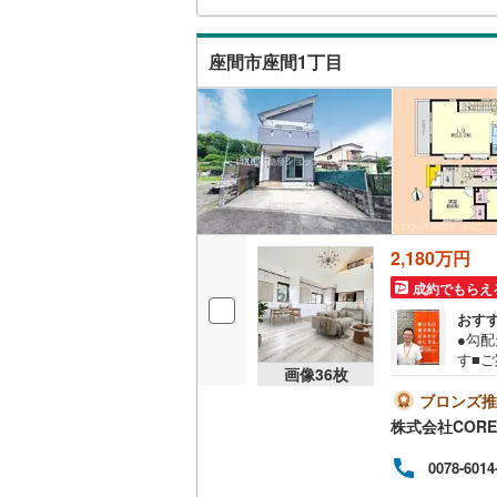
ラク
談】
南武線
(
0
)
キッチン
入れ
座間市座間1丁目
れを
横浜線
(
8
)
頂け
独立型キ
相模線
(
14
販売、価格、
五日市線
(
即入居可
篠ノ井線
(
常磐線（
浴室
2,180万円
伊東線
(
0
)
成約でもらえ
浴室乾燥
おす
身延線
(
0
)
●勾配
収納
す■ご
武豊線
(
0
)
画像
36
枚
記時
ウォーク
現地
ブロンズ推
関西本線（
（
12
）
の日
株式会社CORE
もご
参宮線
(
0
)
りえ
0078-6014
バルコニー、
場が
大糸線（J