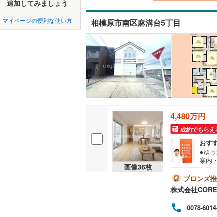
中国
鳥取
追加してみましょう
北上線
(
0
)
吹き抜け
マイページの便利な使い方
相模原市南区麻溝台5丁目
山田線
(
0
)
四国
徳島
二世帯向
大湊線
(
0
)
サービス
九州・沖縄
福岡
只見線
(
0
)
立地
奥羽本線
(
最寄りの
男鹿線
(
0
)
0
0
0
0
0
0
該当物件
該当物件
該当物件
該当物件
該当物件
該当物件
件
件
件
件
件
件
羽越本線
(
4,480万円
配置、向き、
成約でもらえ
飯山線
(
0
)
前道6m
おす
湘南新宿
●ゆっ
平坦地
（
案内・
(
0
)
画像
36
枚
はお
見学
ブロンズ推
外房線
(
0
)
LD
をご
株式会社CORE
意し
成田線
(
0
)
リビング
どキ
0078-6014
ざい
（
37
）
東金線
(
0
)