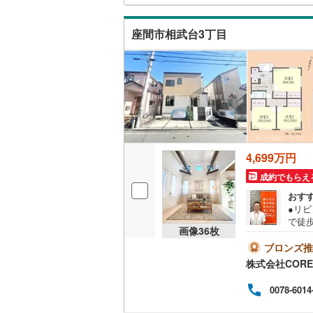
駐車
ウッドデ
ご相
越美北線
(
借り
座間市相武台3丁目
り入
氷見線
(
0
)
構造・規模・
相談
紀勢本線（
耐震、免
（
0
）
桜島線
(
0
)
加古川線
(
オンライン対
赤穂線
(
0
)
オンライ
4,699万円
宇野線
(
0
)
成約でもらえ
オンライ
おす
福塩線
(
0
)
●リビ
で徒歩
岩徳線
(
0
)
画像
36
枚
く）
さい
ブロンズ推
小野田線
(
ご希
株式会社CORE
ペー
舞鶴線
(
0
)
本・
0078-6014
は駐
木次線
(
0
)
ので