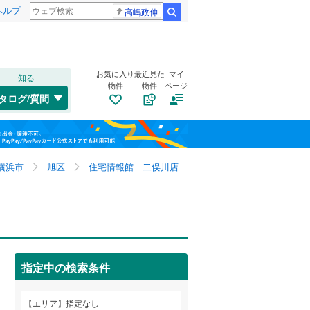
ヘルプ
高嶋政伸
検索
お気に入り
最近見た
マイ
知る
物件
物件
ページ
千歳線
(
0
)
タログ/質問
日高本線
(
0
)
福島
宗谷本線
(
0
)
栃木
群馬
山梨
東北本線
(
0
)
横浜市
旭区
住宅情報館 二俣川店
川越線
(
0
)
トイレ２か所
（
6
）
吾妻線
(
0
)
太陽光発電システム
（
0
）
日光線
(
0
)
指定中の検索条件
仙石線
(
0
)
和歌山
大船渡線
(
0
)
エリア
指定なし