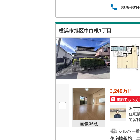
0078-6014
桜井線
(
0
)
阪和線
(
0
)
横浜市旭区中白根1丁目
おおさか
内子線
(
0
)
鳴門線
(
0
)
土讃線
(
0
)
鹿児島本
三角線
(
0
)
3,249万円
成約でもらえ
長崎本線
(
おす
佐世保線
(
住宅
て皆
豊肥本線
(
画像
36
枚
気軽
の試
シルバー推
日南線
(
0
)
資金
住宅情報館 