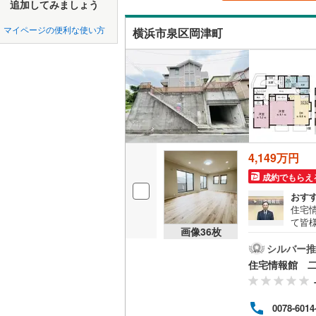
中国
鳥取
追加してみましょう
北上線
(
0
)
吹き抜け
マイページの便利な使い方
横浜市泉区岡津町
山田線
(
0
)
四国
徳島
二世帯向
大湊線
(
0
)
サービス
九州・沖縄
福岡
只見線
(
0
)
立地
奥羽本線
(
最寄りの
男鹿線
(
0
)
0
0
0
0
0
0
該当物件
該当物件
該当物件
該当物件
該当物件
該当物件
件
件
件
件
件
件
4,149万円
羽越本線
(
配置、向き、
成約でもらえ
飯山線
(
0
)
おす
前道6m
住宅
湘南新宿
て皆
平坦地
（
画像
36
枚
(
1
)
気軽に
は営
シルバー推
外房線
(
0
)
とス
LD
住宅情報館 
おり
の際
成田線
(
0
)
リビング
バイ
0078-6014
（
0
）
ット
東金線
(
0
)