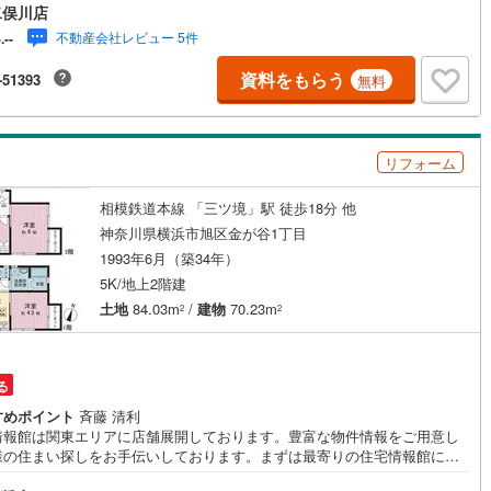
ムーズにご対応が可能です。スタッフ一同お客様のお問合せをお待ちして
二俣川店
ます。【住宅ローン相談会】開催中無理のない住宅ローンの試算やご購入
営地下鉄東山線
(
0
)
名古屋市営地下鉄名城線
(
0
)
不動産会社レビュー 5件
-.--
にかかる諸費用の概算も行っております。しっかりとした資金計画のアド
スをさせて頂きますので、お気軽にご相談ください。お客様第一主義をモ
営地下鉄桜通線
(
0
)
名古屋市営地下鉄上飯田線
(
0
)
資料をもらう
-51393
無料
-にお引越しをしてからも安心して住んでいただけるよう、末永く誠実に努
せて頂きます。住宅情報館にお越し頂けたら、物件のご紹介だけではな
地下鉄烏丸線
(
0
)
京都市営地下鉄東西線
(
0
)
お住まいの疑問、不安、お家の事ならなんでもご相談いただけます。お客
要望をお伺いしながら誠心誠意、全力でサポートさせて頂きます。お客様
tro今里筋線
(
0
)
OsakaMetro御堂筋線
(
0
)
リフォーム
一人に合わせたライフプランのご提案をさせていただきます。お気軽にご
ください。
tro四つ橋線
(
0
)
OsakaMetro中央線
(
0
)
相模鉄道本線 「三ツ境」駅 徒歩18分 他
神奈川県横浜市旭区金が谷1丁目
tro堺筋線
(
0
)
神戸市営地下鉄西神・山手線
(
0
)
1993年6月（築34年）
下鉄空港線
(
0
)
福岡市地下鉄箱崎線
(
0
)
5K/地上2階建
土地
84.03m
/
建物
70.23m
2
2
0
)
函館市電
(
0
)
りび鉄道
(
0
)
わたらせ渓谷鐵道
(
0
)
る
すめポイント
斉藤 清利
行
(
0
)
会津鉄道
(
0
)
情報館は関東エリアに店舗展開しております。豊富な物件情報をご用意し
様の住まい探しをお手伝いしております。まずは最寄りの住宅情報館にお
縦貫鉄道
(
0
)
しなの鉄道北しなの線
(
0
)
にご相談ください。住宅ローン相談会も同時開催中無理のない住宅ローン