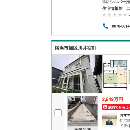
の試
シルバー推
資金
住宅情報館 
いすみ鉄
IGRいわ
0078-6014
弘南鉄道
由利高原
横浜市旭区川井宿町
長野電鉄
宇都宮ラ
鹿島臨海
小湊鐵道
(
上毛電気
2,849万円
流鉄流山
成約でもらえ
おす
京成本線
(
住宅
て皆
京成金町
画像
21
枚