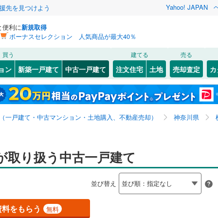
Yahoo! JAPAN
援先を見つけよう
と便利に
新規取得
ボーナスセレクション 人気商品が最大40％
検索条件を保存しました
買う
建てる
売る
0
)
札沼線
(
0
)
リノベーション
ョン
新築一戸建て
中古一戸建て
注文住宅
土地
売却査定
カ
この検索条件の新着物件通知は、
マイページ
から設定できます。
室蘭本線
(
0
)
ション・リフォーム
築古・築30年以上
（
5
）
岩手
宮城
秋田
山形
0
)
富良野線
(
0
)
全国
神奈川
埼玉
千葉
茨城
0
)
釧網本線
(
0
)
（一戸建て・中古マンション・土地購入、不動産売却）
神奈川県
水郡線
(
0
)
0
）
オール電化
（
0
）
長野
富山
石川
福井
上越線
(
0
)
が取り扱う中古一戸建て
検索条件を保存する
台以上
（
3
）
ビルトインガレージ
（
0
）
閉じる
閉じる
お気に入りリストを見る
お気に入りリストを見る
閉じる
閉じる
岐阜
静岡
三重
水戸線
(
0
)
タ付インターホン
防犯カメラ
（
0
）
マイページ
並び替え
仙山線
(
0
)
兵庫
京都
滋賀
奈良
気仙沼線
(
0
)
資料をもらう
無料
全体