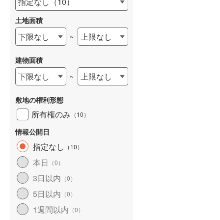
指定なし
（
10
）
和歌山線
(
0
)
土地面積
東西線
(
0
)
下限なし
上限なし
~
予讃線
(
0
)
建物面積
高徳線
(
0
)
下限なし
上限なし
~
牟岐線
(
0
)
敷地の権利形態
山陽本線（JR九州）
(
0
)
所有権のみ
（
10
）
篠栗線
(
0
)
情報公開日
指宿枕崎線
(
0
)
指定なし
（
10
）
筑肥線
(
0
)
本日
（
0
）
久大本線
(
0
)
3日以内
（
0
）
5日以内
日田彦山線
(
0
)
（
0
）
1週間以内
（
0
）
筑豊本線
(
0
)