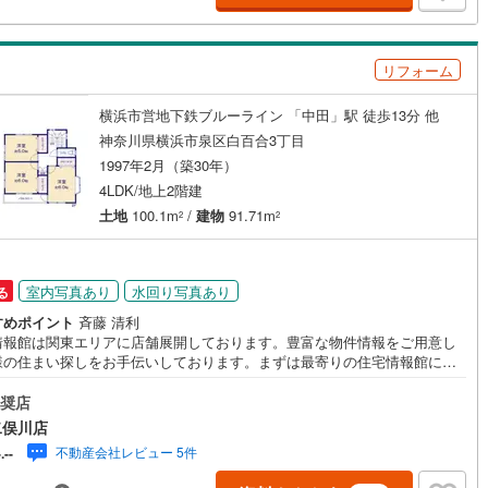
せて頂きます。住宅情報館にお越し頂けたら、物件のご紹介だけではな
お住まいの疑問、不安、お家の事ならなんでもご相談いただけます。お客
鶴見線
(
0
)
要望をお伺いしながら誠心誠意、全力でサポートさせて頂きます。お客様
リフォーム
一人に合わせたライフプランのご提案をさせていただきます。お気軽にご
根岸線
(
0
)
ッチン
（
0
）
対面キッチン
（
1
）
ください。
中央本線（JR東日本）
(
0
)
横浜市営地下鉄ブルーライン 「中田」駅 徒歩13分 他
神奈川県横浜市泉区白百合3丁目
契約、入居関連など
0
)
八高線
(
0
)
1997年2月（築30年）
能
（
0
）
4LDK/地上2階建
0
)
大糸線（JR東日本）
(
0
)
土地
100.1m
/
建物
91.71m
2
2
各駅停車）
(
0
)
埼京線
(
0
)
東海道本線（JR東海）
(
0
)
機あり
（
8
）
室内写真あり
水回り写真あり
る
飯田線
(
0
)
すめポイント
斉藤 清利
情報館は関東エリアに店舗展開しております。豊富な物件情報をご用意し
高山本線（JR東海）
(
0
)
様の住まい探しをお手伝いしております。まずは最寄りの住宅情報館にお
ご相談ください。【営業時間 10:00～19:00 火曜・水曜（祝日の場合
インクローゼット
床下収納
（
6
）
JR東海）
(
0
)
紀勢本線（JR東海）
(
0
)
業いたします）】「資料請求」「内覧」のお問い合わせは上記時間内です
奨店
ムーズにご対応が可能です。スタッフ一同お客様のお問合せをお待ちして
二俣川店
博多南線
(
0
)
ます。【住宅ローン相談会】開催中無理のない住宅ローンの試算やご購入
不動産会社レビュー 5件
-.--
にかかる諸費用の概算も行っております。しっかりとした資金計画のアド
庭
R西日本）
(
0
)
北陸本線
(
0
)
スをさせて頂きますので、お気軽にご相談ください。お客様第一主義をモ