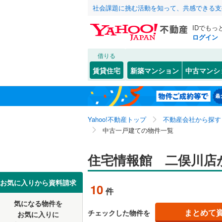
社会課題に挑む活動を知って、共感できる支
IDでもっ
ログイン
借りる
北海道
JR
北海道
函館本線
(
こだわり条件
リフォーム、
賃貸住宅
新築マンション
中古マンシ
石勝線
(
0
)
リノベー
東北
青森
（
9
）
根室本線
(
関東
東京
石北本線
(
Yahoo!不動産トップ
不動産会社から探す
設備
中古一戸建ての物件一覧
常磐線
(
0
)
床暖房
（
信越・北陸
新潟
高崎線
(
0
)
住宅情報館 二俣川店
駐車場2
東海
愛知
両毛線
(
0
)
ＴＶモニ
お気に入りから資料請求
10
件
烏山線
(
0
)
（
6
）
近畿
大阪
気になる物件を
石巻線
(
0
)
まとめて
チェックした物件を
お気に入りに
間取り、居室