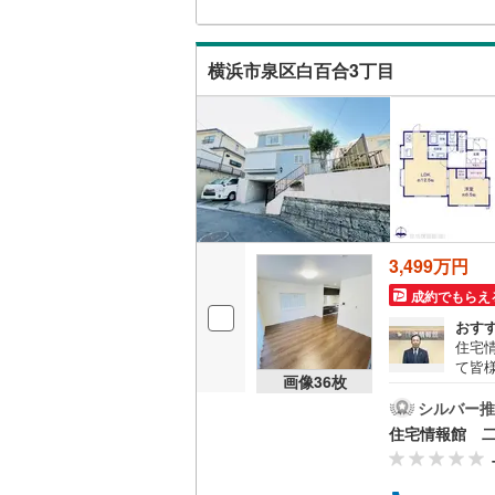
めさ
く、
南武線
(
0
)
キッチン
様の
横浜市泉区白百合3丁目
一人
横浜線
(
2
)
独立型キ
相談
相模線
(
0
)
販売、価格、
五日市線
(
即入居可
篠ノ井線
(
常磐線（
浴室
3,499万円
伊東線
(
0
)
浴室乾燥
成約でもらえ
身延線
(
0
)
おす
収納
住宅
武豊線
(
0
)
て皆
画像
36
枚
気軽に
ウォーク
関西本線（
は営
シルバー推
（
3
）
とス
住宅情報館 
参宮線
(
0
)
おり
の際
バルコニー、
大糸線（J
バイ