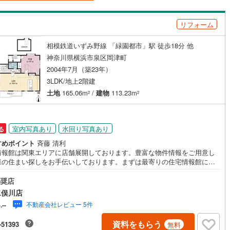
島根
岡山
広島
山口
釜石線
(
0
)
（
1
）
バリアフリー住宅
（
0
）
リフォーム
花輪線
(
0
)
香川
愛媛
高知
け
（
0
）
平屋・1階建て
（
0
）
保存した条件を見る
磐越東線
(
0
)
相模鉄道いずみ野線 「緑園都市」駅 徒歩18分 他
ルーム（納戸）
（
2
）
佐賀
長崎
熊本
大分
神奈川県横浜市泉区岡津町
陸羽東線
(
0
)
2004年7月（築23年）
3LDK/地上2階建
0
)
米坂線
(
0
)
土地
165.06m
/
建物
113.23m
2
2
駅が始発駅
（
0
）
海まで2km以内
（
0
）
五能線
(
0
)
この条件で検索する
この条件で検索する
この条件で検索する
この条件で検索する
この条件で検索する
この条件で検索する
市区町村以下を選択
市区町村を選択す
駅を選択する
0
)
白新線
(
0
)
建ち方、日当たり
室内写真あり
水回り写真あり
る
越後線
(
0
)
すめポイント
斉藤 清利
以上
（
1
）
角地
（
1
）
情報館は関東エリアに店舗展開しております。豊富な物件情報をご用意し
ライン（宇都宮～逗子）
湘南新宿ライン（前橋～小田原）
様の住まい探しをお手伝いしております。まずは最寄りの住宅情報館にお
2
）
(
1
)
ご相談ください。【営業時間 10:00～19:00 火曜・水曜（祝日の場合
業いたします）】「資料請求」「内覧」のお問い合わせは上記時間内です
奨店
内房線
(
0
)
ムーズにご対応が可能です。スタッフ一同お客様のお問合せをお待ちして
二俣川店
ます。【住宅ローン相談会】開催中無理のない住宅ローンの試算やご購入
不動産会社レビュー 5件
-.--
にかかる諸費用の概算も行っております。しっかりとした資金計画のアド
鹿島線
(
0
)
ダイニング15畳以上
スをさせて頂きますので、お気軽にご相談ください。お客様第一主義をモ
資料をもらう
-51393
無料
-にお引越しをしてからも安心して住んでいただけるよう、末永く誠実に努
東海道本線
(
1
)