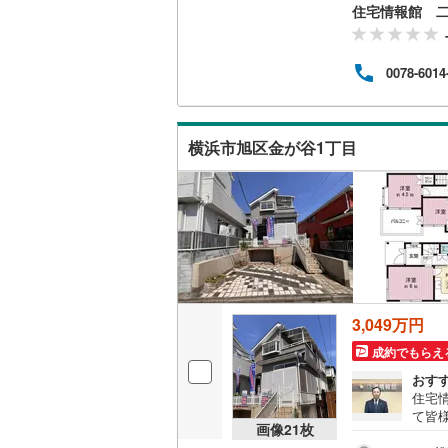
とス
住宅情報館 
おり
名古屋市
の際
バイ
名古屋市
0078-6014
ット
めさ
京都市営
く、
様の
OsakaMe
横浜市旭区金が谷1丁目
一人
相談
OsakaMe
OsakaMe
福岡市地
私鉄・その他
札幌市電
(
3,049万円
道南いさ
成約でもらえ
おす
阿武隈急
住宅
て皆
秋田内陸
画像
21
枚
気軽