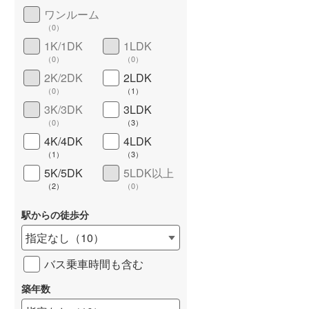
ワンルーム
城端線
(
0
)
（
0
）
関西本線（JR西日本）
(
0
)
1K/1DK
1LDK
（
0
）
（
0
）
大阪環状線
(
0
)
長期優良住宅
（
0
）
2K/2DK
2LDK
（
0
）
（
1
）
山陽本線（JR西日本）
(
0
)
3K/3DK
3LDK
姫新線
(
0
)
（
0
）
（
3
）
4K/4DK
4LDK
吉備線
(
0
)
（
1
）
（
3
）
5K/5DK
5LDK以上
芸備線
(
0
)
（
2
）
（
0
）
詳しく見る
可部線
(
0
)
駅からの徒歩分
宇部線
(
0
)
指定なし
（
10
）
山陰本線
(
0
)
バス乗車時間も含む
境線
(
0
)
築年数
奈良線
(
0
)