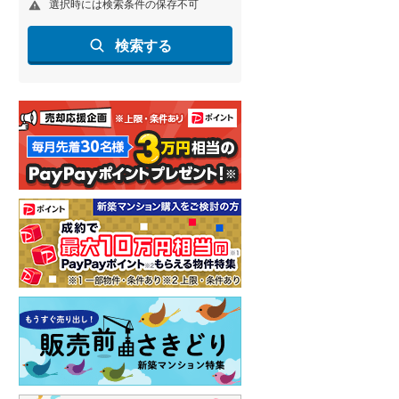
選択時には検索条件の保存不可
名古屋市営地下鉄鶴舞線
(
0
)
検索する
名古屋市営地下鉄名港線
(
0
)
OsakaMetro長堀鶴見緑地線
(
0
)
OsakaMetro谷町線
(
0
)
OsakaMetro千日前線
(
0
)
神戸市営地下鉄海岸線
(
0
)
福岡市地下鉄七隈線
(
0
)
函館市電宝来・谷地頭線
(
0
)
真岡鐵道
(
0
)
山形鉄道フラワー長井線
(
0
)
えちごトキめき鉄道妙高はねうまラ
イン
(
0
)