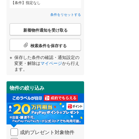
条件
指定なし
田沢湖線
(
0
)
間取り変更可能
（
0
）
条件をリセットする
八戸線
(
0
)
3階建て以上
（
0
）
こ
磐越西線
(
0
)
新着物件通知を受け取る
の
宮崎
鹿児島
沖縄
検
陸羽西線
(
0
)
索
検索条件を保存する
条
左沢線
(
0
)
件
保存した条件の確認・通知設定の
小学校まで1km以内
（
8
）
で
津軽線
(
0
)
変更・解除は
マイページ
から行え
する
る
条件をリセットする
条件をリセットする
条件をリセットする
条件をリセットする
条件をリセットする
条件をリセットする
通
ます。
信越本線
(
0
)
知
を
弥彦線
(
0
)
受
物件の絞り込み
南道路
（
0
）
け
総武本線
(
0
)
取
る
・
京葉線
(
0
)
条
件
久留里線
(
0
)
を
成約プレゼント対象物件
マ
山手線
(
0
)
イ