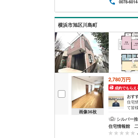
0078-6014
ット
ウッドデ
越美北線
(
めさ
く、
様の
氷見線
(
0
)
構造・規模・
横浜市旭区川島町
一人
相談
紀勢本線（
耐震、免
（
0
）
桜島線
(
0
)
加古川線
(
オンライン対
赤穂線
(
0
)
オンライ
宇野線
(
0
)
2,780万円
オンライ
成約でもらえ
福塩線
(
0
)
おす
岩徳線
(
0
)
住宅
て皆
小野田線
(
画像
36
枚
気軽
の試
シルバー推
舞鶴線
(
0
)
資金
住宅情報館 
木次線
(
0
)