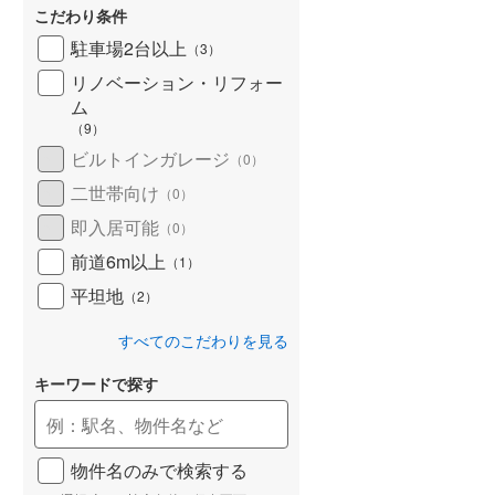
こだわり条件
北海道新幹線
(
0
)
駐車場2台以上
（
3
）
山形新幹線
(
0
)
リノベーション・リフォー
東海道新幹線
(
0
)
ム
（
9
）
九州新幹線
(
0
)
ビルトインガレージ
（
0
）
二世帯向け
（
0
）
即入居可能
（
0
）
札幌市営地下鉄東豊線
(
0
)
前道6m以上
（
1
）
東京メトロ銀座線
(
0
)
平坦地
（
2
）
東京メトロ日比谷線
(
0
)
すべてのこだわりを見る
東京メトロ有楽町線
(
0
)
キーワードで探す
東京メトロ副都心線
(
0
)
都営新宿線
(
0
)
物件名のみで検索する
横浜市営地下鉄グリーンライン
(
2
)