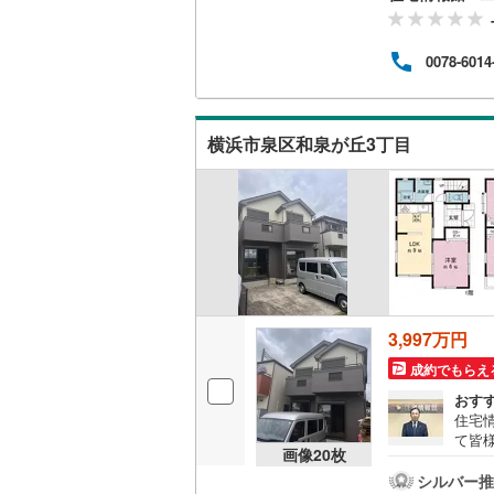
後藤寺線
(
0078-6014
東北新幹
秋田新幹
横浜市泉区和泉が丘3丁目
山陽新幹
西九州新
地下鉄
札幌市営
仙台市地
東京メト
3,997万円
東京メト
成約でもらえ
おす
東京メト
住宅
て皆
都営浅草
画像
20
枚
気軽に
は営
シルバー推
都営大江