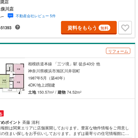
算やご購入の際にかかる諸費用の概算も行っております。しっかりとした
奨店
計画のアドバイスをさせて頂きますので、お気軽にご相談ください。
二俣川店
道
(
0
)
北越急行ほくほく線
(
0
)
不動産会社レビュー 5件
-.--
て銀河鉄道
(
0
)
青い森鉄道
(
0
)
資料をもらう
-51393
無料
弘南線
(
0
)
弘南鉄道大鰐線
(
0
)
鉄道鳥海山ろく線
(
0
)
福島交通飯坂線
(
0
)
リフォーム
長野線
(
0
)
上田電鉄別所線
(
0
)
相模鉄道本線 「三ツ境」駅 徒歩43分 他
イトレール
(
0
)
関東鉄道竜ケ崎線
(
0
)
神奈川県横浜市旭区川井宿町
鉄道大洗鹿島線
(
0
)
ひたちなか海浜鉄道湊線
(
0
)
1987年5月（築40年）
4DK/地上2階建
0
)
千葉都市モノレール
(
0
)
土地
150.57m
/
建物
74.52m
2
2
鉄道上毛線
(
0
)
秩父鉄道
(
0
)
線
(
0
)
つくばエクスプレス
(
0
)
る
すめポイント
斉藤 清利
0
)
京成押上線
(
0
)
情報館は関東エリアに店舗展開しております。豊富な物件情報をご用意し
様の住まい探しをお手伝いしております。まずは最寄りの住宅情報館にお
線
(
0
)
京成千原線
(
0
)