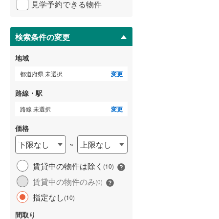
見学予約できる物件
ペ
武蔵野線
(
0
)
ー
ジ
横須賀線
(
1
)
に
検索条件の変更
保
青梅線
(
0
)
存
地域
す
小海線
(
0
)
る
都道府県 未選択
変更
京浜東北線
(
0
)
路線・駅
総武線
(
0
)
路線 未選択
変更
御殿場線
(
0
)
価格
中央本線（JR東海）
(
0
)
下限なし
上限なし
~
太多線
(
0
)
賃貸中の物件は除く
(
10
)
名松線
(
0
)
賃貸中の物件のみ
(
0
)
東海道本線（JR西日本）
(
0
)
指定なし
(
10
)
小浜線
(
0
)
間取り