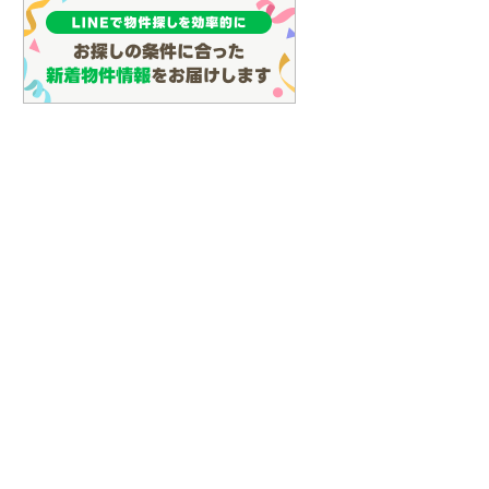
しなの鉄道
(
0
)
津軽鉄道
(
0
)
三陸鉄道リアス線
(
0
)
仙台空港アクセス線
(
0
)
松本電鉄上高地線
(
0
)
関東鉄道常総線
(
0
)
銚子電気鉄道
(
0
)
上信電鉄上信線
(
0
)
埼玉新都市交通伊奈線
(
0
)
京成成田高速鉄道アクセス線
(
0
)
京成千葉線
(
0
)
京成松戸線
(
0
)