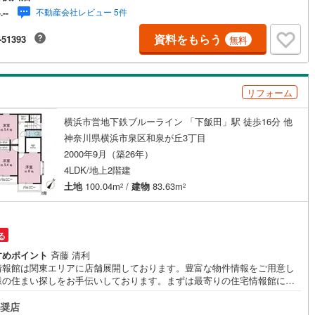
不動産会社レビュー 5件
-.--
0
)
宮崎空港線
(
0
)
資料をもらう
-51393
無料
線
(
0
)
上越新幹線
(
0
)
線
(
0
)
北陸新幹線
(
0
)
線
(
0
)
北陸新幹線（JR西日本）
(
0
)
リフォーム
幹線
(
0
)
横浜市営地下鉄ブルーライン 「下飯田」駅 徒歩16分 他
神奈川県横浜市泉区和泉が丘3丁目
2000年9月（築26年）
地下鉄南北線
(
0
)
札幌市営地下鉄東西線
(
0
)
4LDK/地上2階建
下鉄南北線
(
0
)
仙台市地下鉄東西線
(
0
)
土地
100.04m
/
建物
83.63m
2
2
ロ丸ノ内線
(
0
)
東京メトロ丸ノ内方南支線
(
0
)
ロ東西線
(
0
)
東京メトロ千代田線
(
0
)
る
すめポイント
斉藤 清利
ロ半蔵門線
(
0
)
東京メトロ南北線
(
0
)
情報館は関東エリアに店舗展開しております。豊富な物件情報をご用意し
様の住まい探しをお手伝いしております。まずは最寄りの住宅情報館にお
線
(
0
)
都営三田線
(
0
)
ご相談ください。【営業時間 10:00～19:00 火曜・水曜（祝日の場合
業いたします）】「資料請求」「内覧」のお問い合わせは上記時間内です
奨店
戸線
(
0
)
横浜市営地下鉄ブルーライン
(
3
)