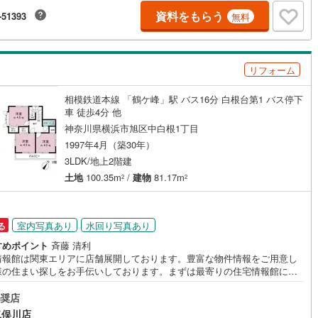
資料をもらう
-51393
無料
片町線
(
0
)
関西空港線
(
0
)
東線
(
0
)
本四備讃線
(
0
)
リフォーム
予土線
(
0
)
相模鉄道本線 「鶴ケ峰」駅 バス16分 白根台第1 バス停下
車 徒歩4分 他
徳島線
(
0
)
神奈川県横浜市旭区中白根1丁目
1997年4月（築30年）
土讃線
(
0
)
3LDK/地上2階建
線
(
0
)
香椎線
(
0
)
土地
100.35m
/
建物
81.17m
2
2
肥薩線
(
0
)
室内写真あり
水回り写真あり
る
0
)
唐津線
(
0
)
すめポイント
斉藤 清利
0
)
大村線
(
0
)
情報館は関東エリアに店舗展開しております。豊富な物件情報をご用意し
様の住まい探しをお手伝いしております。まずは最寄りの住宅情報館にお
0
)
日豊本線
(
0
)
にご相談ください。住宅ローン相談会も同時開催中無理のない住宅ローン
算やご購入の際にかかる諸費用の概算も行っております。しっかりとした
奨店
吉都線
(
0
)
計画のアドバイスをさせて頂きますので、お気軽にご相談ください。
二俣川店