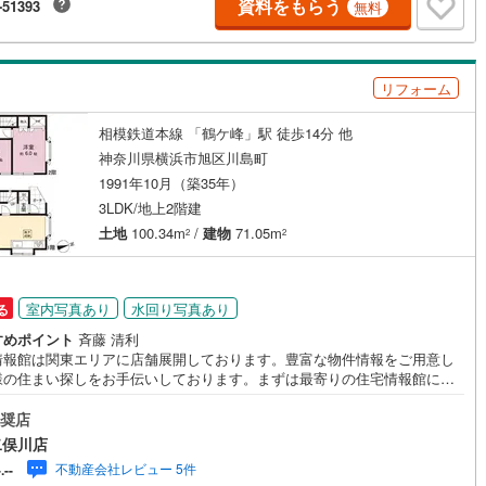
資料をもらう
-51393
無料
-にお引越しをしてからも安心して住んでいただけるよう、末永く誠実に努
ッキあり
（
0
）
0
)
七尾線
(
0
)
せて頂きます。住宅情報館にお越し頂けたら、物件のご紹介だけではな
お住まいの疑問、不安、お家の事ならなんでもご相談いただけます。お客
要望をお伺いしながら誠心誠意、全力でサポートさせて頂きます。お客様
高山本線（JR西日本）
(
0
)
施工・品質・工法関連
リフォーム
一人に合わせたライフプランのご提案をさせていただきます。お気軽にご
ください。
JR西日本）
(
0
)
湖西線
(
0
)
震、制震構造
住宅性能評価付き
（
0
）
相模鉄道本線 「鶴ケ峰」駅 徒歩14分 他
福知山線
(
0
)
神奈川県横浜市旭区川島町
1991年10月（築35年）
0
)
播但線
(
0
)
応
3LDK/地上2階建
津山線
(
0
)
土地
100.34m
/
建物
71.05m
2
2
ン内見(相談)可
（
0
）
IT重説可
（
0
）
伯備線
(
0
)
ン対応とは？
室内写真あり
水回り写真あり
る
呉線
(
0
)
すめポイント
斉藤 清利
山口線
(
0
)
情報館は関東エリアに店舗展開しております。豊富な物件情報をご用意し
様の住まい探しをお手伝いしております。まずは最寄りの住宅情報館にお
0
)
美祢線
(
0
)
にご相談ください。住宅ローン相談会も同時開催中無理のない住宅ローン
算やご購入の際にかかる諸費用の概算も行っております。しっかりとした
奨店
因美線
(
0
)
計画のアドバイスをさせて頂きますので、お気軽にご相談ください。
二俣川店
不動産会社レビュー 5件
-.--
草津線
(
0
)