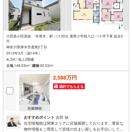
小田急小田原線 「本厚木」駅 バス30分 鳶尾小学校入口 バス停下車 徒歩3
分
神奈川県厚木市鳶尾2丁目
2013年3月（築14年）
4LDK / 地上2階建
土地
148.03m
/
建物
92.53m
2
2
2,588万円
成約でもらえる
画像
36
枚
おすすめポイント
吉田 禎
住宅情報館は関東エリアに店舗展開しております。豊富な
物件情報をご用意して皆様の住まい探しをお手伝いしてお