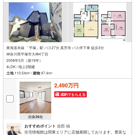
東海道本線 「平塚」駅 バス27分 真芳寺 バス停下車 徒歩3分
神奈川県平塚市大神4丁目
2008年3月（築19年）
4LDK / 地上2階建
土地
110.54m
/
建物
97.4m
2
2
2,490万円
成約でもらえる
画像
36
枚
おすすめポイント
吉田 禎
住宅情報館は関東エリアに店舗展開しております。豊富な