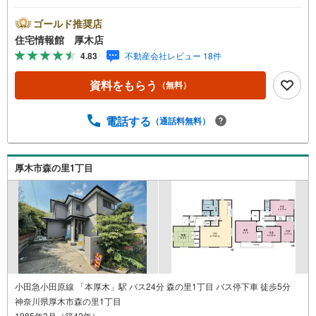
ります。まずは最寄りの住宅情報館にお気軽にご相談くだ
さい。【営業時間 10:00～19:00 火曜・水曜（祝日の場
ゴールド推奨店
合は営業いたします）】「資料請求」「内覧」のお問い合
住宅情報館 厚木店
わせは上記時間内ですとスムーズにご対応が可能です。ス
4.83
不動産会社レビュー 18件
タッフ一同お客様のお問合せをお待ちしております。【住
宅ローン相談会】開催中無理のない住宅ローンの試算やご
資料をもらう
（無料）
購入の際にかかる諸費用の概算も行っております。しっか
りとした資金計画のアドバイスをさせて頂きますので、お
気軽にご相談ください。お客様第一主義をモット-にお引越
電話する
（通話料無料）
しをしてからも安心して住んでいただけるよう、末永く誠
実に努めさせて頂きます。住宅情報館にお越し頂けたら、
物件のご紹介だけではなく、お住まいの疑問、不安、お家
厚木市森の里1丁目
の事ならなんでもご相談いただけます。お客様の要望をお
伺いしながら誠心誠意、全力でサポートさせて頂きます。
お客様一人一人に合わせたライフプランのご提案をさせて
いただきます。お気軽にご相談ください。
小田急小田原線 「本厚木」駅 バス24分 森の里1丁目 バス停下車 徒歩5分
神奈川県厚木市森の里1丁目
1985年3月（築42年）