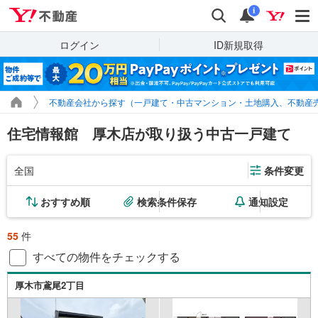
Yahoo!不動産
検索
通知
i
ログイン
ID新規取得
不動産会社から探す（一戸建て・中古マンション・土地購入、不動産
住宅情報館 厚木店が取り扱う中古一戸建て
全国
条件変更
おすすめ順
検索条件保存
通知設定
55
件
すべての物件をチェックする
厚木市鳶尾2丁目