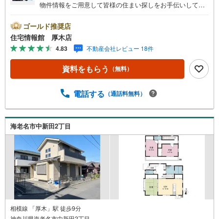
物件情報をご用意して皆様の住まい探しをお手伝いしてお
ります。まずは最寄りの住宅情報館にお気軽にご相談くだ
さい。住宅ローン相談会も同時開催中無理のない住宅ロー
ゴールド推奨店
ンの試算やご購入の際にかかる諸費用の概算も行っており
住宅情報館 厚木店
ます。しっかりとした資金計画のアドバイスをさせて頂き
4.83
不動産会社レビュー 18件
ますので、お気軽にご相談ください。
資料をもらう
（無料）
電話する
（通話料無料）
海老名市中新田2丁目
相模線 「厚木」駅 徒歩9分
神奈川県海老名市中新田2丁目