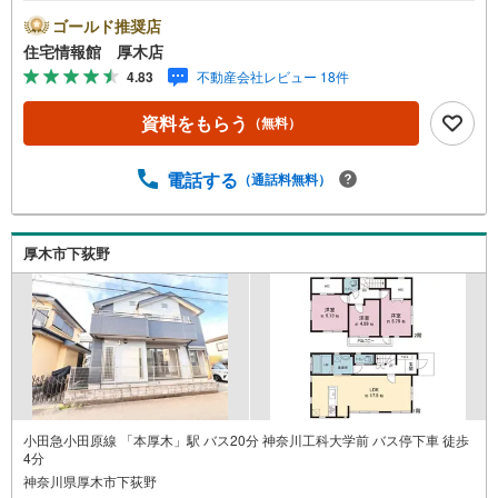
さい。【営業時間 10:00～19:00 火曜・水曜（祝日の場
ゴールド推奨店
合は営業いたします）】「資料請求」「内覧」のお問い合
住宅情報館 厚木店
わせは上記時間内ですとスムーズにご対応が可能です。ス
4.83
不動産会社レビュー 18件
タッフ一同お客様のお問合せをお待ちしております。【住
宅ローン相談会】開催中無理のない住宅ローンの試算やご
資料をもらう
（無料）
購入の際にかかる諸費用の概算も行っております。しっか
りとした資金計画のアドバイスをさせて頂きますので、お
気軽にご相談ください。お客様第一主義をモット-にお引越
電話する
（通話料無料）
しをしてからも安心して住んでいただけるよう、末永く誠
実に努めさせて頂きます。住宅情報館にお越し頂けたら、
物件のご紹介だけではなく、お住まいの疑問、不安、お家
厚木市下荻野
の事ならなんでもご相談いただけます。お客様の要望をお
伺いしながら誠心誠意、全力でサポートさせて頂きます。
お客様一人一人に合わせたライフプランのご提案をさせて
いただきます。お気軽にご相談ください。
小田急小田原線 「本厚木」駅 バス20分 神奈川工科大学前 バス停下車 徒歩
4分
神奈川県厚木市下荻野