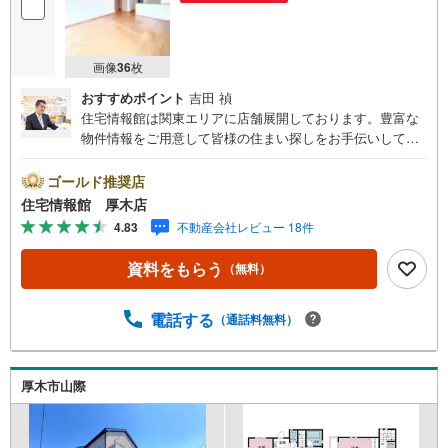
画像
36
枚
おすすめポイント
吉田 禎
住宅情報館は関東エリアに店舗展開しております。豊富な
物件情報をご用意して皆様の住まい探しをお手伝いしてお
ります。まずは最寄りの住宅情報館にお気軽にご相談くだ
さい。【営業時間 10:00～19:00 火曜・水曜（祝日の場
ゴールド推奨店
合は営業いたします）】「資料請求」「内覧」のお問い合
住宅情報館 厚木店
わせは上記時間内ですとスムーズにご対応が可能です。ス
4.83
不動産会社レビュー 18件
タッフ一同お客様のお問合せをお待ちしております。【住
宅ローン相談会】開催中無理のない住宅ローンの試算やご
資料をもらう
（無料）
購入の際にかかる諸費用の概算も行っております。しっか
りとした資金計画のアドバイスをさせて頂きますので、お
気軽にご相談ください。お客様第一主義をモット-にお引越
電話する
（通話料無料）
しをしてからも安心して住んでいただけるよう、末永く誠
実に努めさせて頂きます。住宅情報館にお越し頂けたら、
物件のご紹介だけではなく、お住まいの疑問、不安、お家
厚木市山際
の事ならなんでもご相談いただけます。お客様の要望をお
伺いしながら誠心誠意、全力でサポートさせて頂きます。
お客様一人一人に合わせたライフプランのご提案をさせて