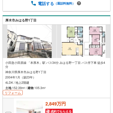
気軽にご相談ください。お客様第一主義をモット-にお引越
電話する
（通話料無料）
しをしてからも安心して住んでいただけるよう、末永く誠
実に努めさせて頂きます。住宅情報館にお越し頂けたら、
物件のご紹介だけではなく、お住まいの疑問、不安、お家
厚木市みはる野1丁目
の事ならなんでもご相談いただけます。お客様の要望をお
伺いしながら誠心誠意、全力でサポートさせて頂きます。
お客様一人一人に合わせたライフプランのご提案をさせて
いただきます。お気軽にご相談ください。
小田急小田原線 「本厚木」駅 バス34分 みはる野一丁目 バス停下車 徒歩4
分
神奈川県厚木市みはる野1丁目
2004年1月（築23年）
4LDK / 地上2階建
土地
152.39m
/
建物
105.3m
2
2
リフォーム
2,849万円
成約でもらえる