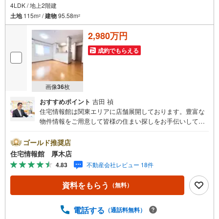
4LDK / 地上2階建
土地
115m
/
建物
95.58m
2
2
2,980万円
成約でもらえる
画像
36
枚
おすすめポイント
吉田 禎
住宅情報館は関東エリアに店舗展開しております。豊富な
物件情報をご用意して皆様の住まい探しをお手伝いしてお
ります。まずは最寄りの住宅情報館にお気軽にご相談くだ
さい。住宅ローン相談会も同時開催中無理のない住宅ロー
ゴールド推奨店
ンの試算やご購入の際にかかる諸費用の概算も行っており
住宅情報館 厚木店
ます。しっかりとした資金計画のアドバイスをさせて頂き
4.83
不動産会社レビュー 18件
ますので、お気軽にご相談ください。
資料をもらう
（無料）
電話する
（通話料無料）