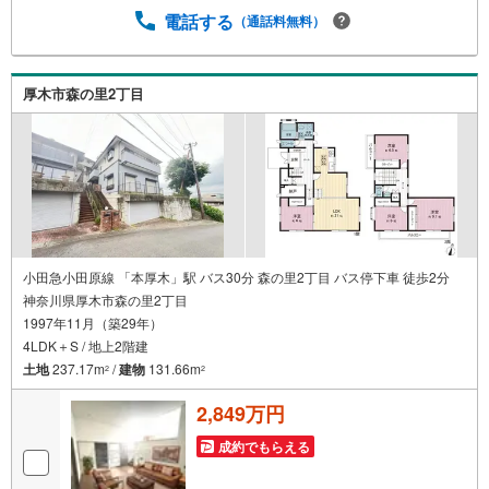
気軽にご相談ください。お客様第一主義をモット-にお引越
電話する
（通話料無料）
しをしてからも安心して住んでいただけるよう、末永く誠
実に努めさせて頂きます。住宅情報館にお越し頂けたら、
物件のご紹介だけではなく、お住まいの疑問、不安、お家
厚木市森の里2丁目
の事ならなんでもご相談いただけます。お客様の要望をお
伺いしながら誠心誠意、全力でサポートさせて頂きます。
お客様一人一人に合わせたライフプランのご提案をさせて
いただきます。お気軽にご相談ください。
小田急小田原線 「本厚木」駅 バス30分 森の里2丁目 バス停下車 徒歩2分
神奈川県厚木市森の里2丁目
1997年11月（築29年）
4LDK＋S / 地上2階建
土地
237.17m
/
建物
131.66m
2
2
2,849万円
成約でもらえる