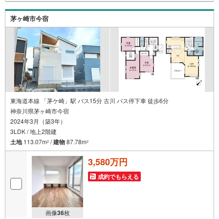
実に努めさせて頂きます。住宅情報館にお越し頂けたら、
物件のご紹介だけではなく、お住まいの疑問、不安、お家
茅ヶ崎市今宿
の事ならなんでもご相談いただけます。お客様の要望をお
伺いしながら誠心誠意、全力でサポートさせて頂きます。
お客様一人一人に合わせたライフプランのご提案をさせて
いただきます。お気軽にご相談ください。
東海道本線 「茅ケ崎」駅 バス15分 古川 バス停下車 徒歩6分
神奈川県茅ヶ崎市今宿
2024年3月（築3年）
3LDK / 地上2階建
土地
113.07m
/
建物
87.78m
2
2
3,580万円
成約でもらえる
画像
36
枚