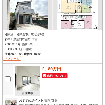
相模線 「相武台下」駅 徒歩9分
神奈川県座間市座間1丁目
2006年10月（築20年）
3LDK＋S / 地上2階建
土地
94.16m
/
建物
96.04m
2
2
リフォーム
2,180万円
成約でもらえる
画像
36
枚
おすすめポイント
吉岡 英樹
住宅情報館は関東エリアに店舗展開しております。豊富な