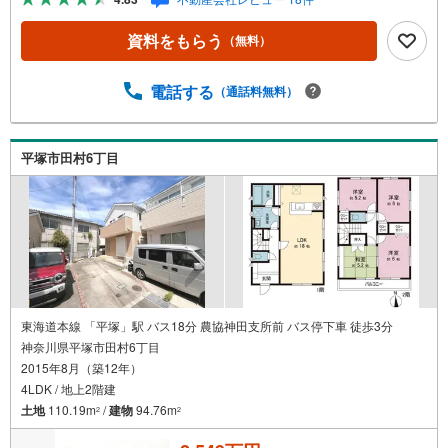
す。まずは最寄りの住宅情報館にお気軽にご相談くださ
い。住宅ローン相談会も同時開催中無理のない住宅ローン
資料をもらう
（無料）
の試算やご購入の際にかかる諸費用の概算も行っておりま
す。しっかりとした資金計画のアドバイスをさせて頂きま
すので、お気軽にご相談ください。
電話する
（通話料無料）
平塚市田村6丁目
東海道本線 「平塚」駅 バス18分 農協神田支所前 バス停下車 徒歩3分
神奈川県平塚市田村6丁目
2015年8月（築12年）
4LDK / 地上2階建
土地
110.19m
/
建物
94.76m
2
2