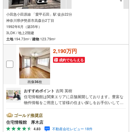
を
受
け
小田急小田原線 「愛甲石田」駅 徒歩22分
神奈川県伊勢原市高森台2丁目
取
1992年6月（築35年）
る
3LDK / 地上2階建
・
土地
194.73m
/
建物
123.79m
2
2
条
件
2,190万円
を
マ
成約でもらえる
イ
ペ
ー
画像
36
枚
ジ
おすすめポイント
吉岡 英樹
に
住宅情報館は関東エリアに店舗展開しております。豊富な
保
物件情報をご用意して皆様の住まい探しをお手伝いしてお
存
ります。まずは最寄りの住宅情報館にお気軽にご相談くだ
す
さい。住宅ローン相談会も同時開催中無理のない住宅ロー
ゴールド推奨店
る
ンの試算やご購入の際にかかる諸費用の概算も行っており
住宅情報館 厚木店
ます。しっかりとした資金計画のアドバイスをさせて頂き
4.83
不動産会社レビュー 18件
ますので、お気軽にご相談ください。