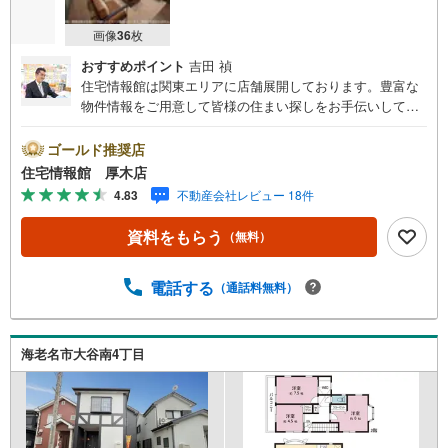
画像
36
枚
おすすめポイント
吉田 禎
住宅情報館は関東エリアに店舗展開しております。豊富な
物件情報をご用意して皆様の住まい探しをお手伝いしてお
ります。まずは最寄りの住宅情報館にお気軽にご相談くだ
さい。【営業時間 10:00～19:00 火曜・水曜（祝日の場
ゴールド推奨店
合は営業いたします）】「資料請求」「内覧」のお問い合
住宅情報館 厚木店
わせは上記時間内ですとスムーズにご対応が可能です。ス
4.83
不動産会社レビュー 18件
タッフ一同お客様のお問合せをお待ちしております。【住
宅ローン相談会】開催中無理のない住宅ローンの試算やご
資料をもらう
（無料）
購入の際にかかる諸費用の概算も行っております。しっか
りとした資金計画のアドバイスをさせて頂きますので、お
気軽にご相談ください。お客様第一主義をモット-にお引越
電話する
（通話料無料）
しをしてからも安心して住んでいただけるよう、末永く誠
実に努めさせて頂きます。住宅情報館にお越し頂けたら、
物件のご紹介だけではなく、お住まいの疑問、不安、お家
海老名市大谷南4丁目
の事ならなんでもご相談いただけます。お客様の要望をお
伺いしながら誠心誠意、全力でサポートさせて頂きます。
お客様一人一人に合わせたライフプランのご提案をさせて
いただきます。お気軽にご相談ください。