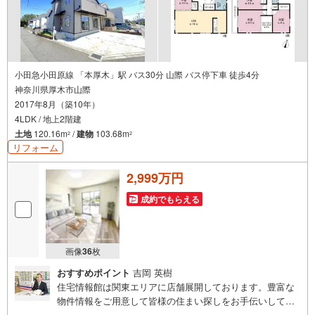
いただきます。お気軽にご相談ください。
小田急小田原線 「本厚木」駅 バス30分 山際 バス停下車 徒歩4分
神奈川県厚木市山際
2017年8月（築10年）
4LDK / 地上2階建
土地
120.16m
/
建物
103.68m
2
2
リフォーム
2,999万円
成約でもらえる
画像
36
枚
おすすめポイント
吉岡 英樹
住宅情報館は関東エリアに店舗展開しております。豊富な
物件情報をご用意して皆様の住まい探しをお手伝いしてお
ります。まずは最寄りの住宅情報館にお気軽にご相談くだ