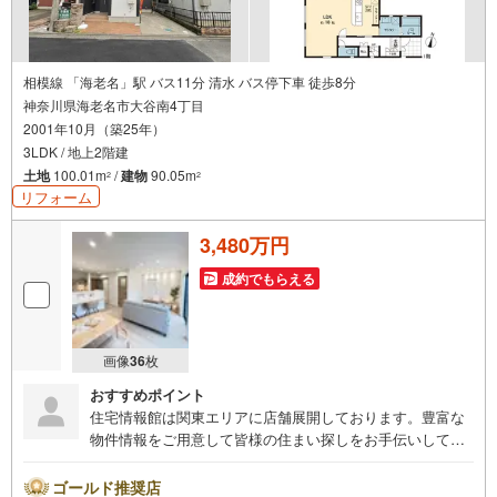
相模線 「海老名」駅 バス11分 清水 バス停下車 徒歩8分
神奈川県海老名市大谷南4丁目
2001年10月（築25年）
3LDK / 地上2階建
土地
100.01m
/
建物
90.05m
2
2
リフォーム
3,480万円
成約でもらえる
画像
36
枚
おすすめポイント
住宅情報館は関東エリアに店舗展開しております。豊富な
物件情報をご用意して皆様の住まい探しをお手伝いしてお
ります。まずは最寄りの住宅情報館にお気軽にご相談くだ
さい。【営業時間 10:00～19:00 火曜・水曜（祝日の場
ゴールド推奨店