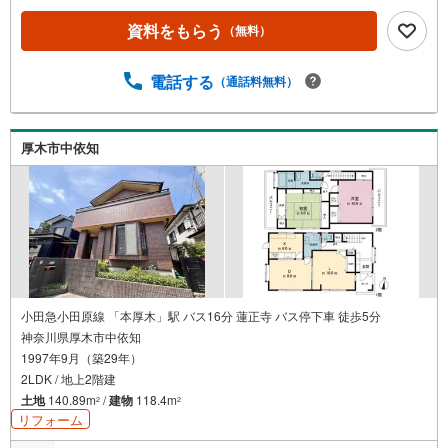
資料をもらう
（無料）
電話する
（通話料無料）
厚木市中依知
小田急小田原線 「本厚木」駅 バス16分 蓮正寺 バス停下車 徒歩5分
神奈川県厚木市中依知
1997年9月（築29年）
2LDK / 地上2階建
土地
140.89m
/
建物
118.4m
2
2
リフォーム