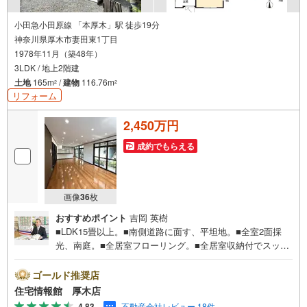
小田急小田原線 「本厚木」駅 徒歩19分
神奈川県厚木市妻田東1丁目
1978年11月（築48年）
3LDK / 地上2階建
土地
165m
/
建物
116.76m
2
2
リフォーム
2,450万円
成約でもらえる
画像
36
枚
おすすめポイント
吉岡 英樹
■LDK15畳以上。■南側道路に面す、平坦地。■全室2面採
光、南庭。■全居室フローリング。■全居室収納付でスッキ
リ暮らせます。■対面式キッチンで使いやすい。■浴室に窓
付でバスタイムを快適に過ごせます。■駐車2台可。住宅情
ゴールド推奨店
報館は関東エリアに店舗展開しております。豊富な物件情
住宅情報館 厚木店
報をご用意して皆様の住まい探しをお手伝いしておりま
4.83
不動産会社レビュー 18件