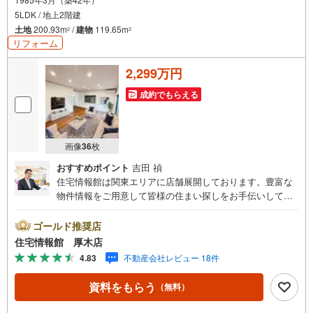
5LDK / 地上2階建
土地
200.93m
/
建物
119.65m
2
2
リフォーム
2,299万円
成約でもらえる
画像
36
枚
おすすめポイント
吉田 禎
住宅情報館は関東エリアに店舗展開しております。豊富な
物件情報をご用意して皆様の住まい探しをお手伝いしてお
ります。まずは最寄りの住宅情報館にお気軽にご相談くだ
さい。【営業時間 10:00～19:00 火曜・水曜（祝日の場
ゴールド推奨店
合は営業いたします）】「資料請求」「内覧」のお問い合
住宅情報館 厚木店
わせは上記時間内ですとスムーズにご対応が可能です。ス
4.83
不動産会社レビュー 18件
タッフ一同お客様のお問合せをお待ちしております。【住
宅ローン相談会】開催中無理のない住宅ローンの試算やご
資料をもらう
（無料）
購入の際にかかる諸費用の概算も行っております。しっか
りとした資金計画のアドバイスをさせて頂きますので、お