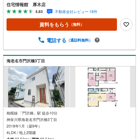
合は営業いたします）】「資料請求」「内覧」のお問い合
住宅情報館 厚木店
わせは上記時間内ですとスムーズにご対応が可能です。ス
4.83
不動産会社レビュー 18件
タッフ一同お客様のお問合せをお待ちしております。【住
宅ローン相談会】開催中無理のない住宅ローンの試算やご
資料をもらう
（無料）
購入の際にかかる諸費用の概算も行っております。しっか
りとした資金計画のアドバイスをさせて頂きますので、お
気軽にご相談ください。お客様第一主義をモット-にお引越
電話する
（通話料無料）
しをしてからも安心して住んでいただけるよう、末永く誠
実に努めさせて頂きます。住宅情報館にお越し頂けたら、
物件のご紹介だけではなく、お住まいの疑問、不安、お家
海老名市門沢橋3丁目
の事ならなんでもご相談いただけます。お客様の要望をお
伺いしながら誠心誠意、全力でサポートさせて頂きます。
お客様一人一人に合わせたライフプランのご提案をさせて
いただきます。お気軽にご相談ください。
相模線 「門沢橋」駅 徒歩10分
神奈川県海老名市門沢橋3丁目
2018年1月（築9年）
4LDK / 地上2階建
土地
93.52m
/
建物
98.54m
2
2