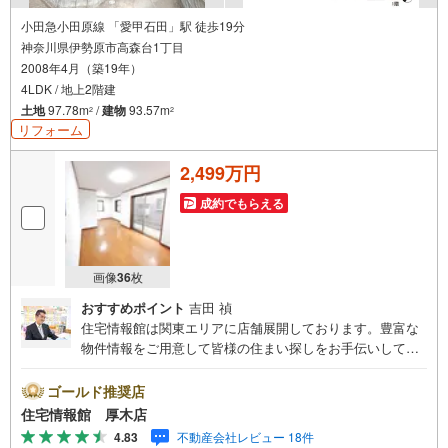
小田急小田原線 「愛甲石田」駅 徒歩19分
神奈川県伊勢原市高森台1丁目
2008年4月（築19年）
4LDK / 地上2階建
土地
97.78m
/
建物
93.57m
2
2
リフォーム
2,499万円
成約でもらえる
画像
36
枚
おすすめポイント
吉田 禎
住宅情報館は関東エリアに店舗展開しております。豊富な
物件情報をご用意して皆様の住まい探しをお手伝いしてお
ります。まずは最寄りの住宅情報館にお気軽にご相談くだ
さい。住宅ローン相談会も同時開催中無理のない住宅ロー
ゴールド推奨店
ンの試算やご購入の際にかかる諸費用の概算も行っており
住宅情報館 厚木店
ます。しっかりとした資金計画のアドバイスをさせて頂き
4.83
不動産会社レビュー 18件
ますので、お気軽にご相談ください。