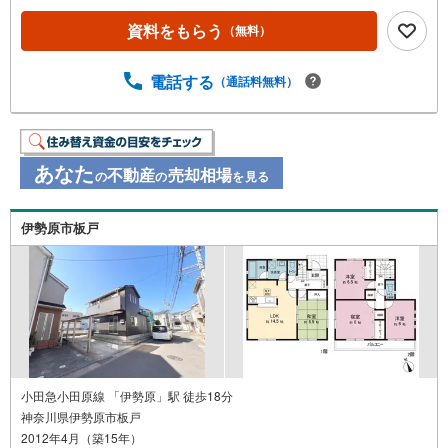
資料をもらう
（無料）
電話する
（通話料無料）
あなた
不動産
売却相場
の
の
を見る
伊勢原市板戸
小田急小田原線 「伊勢原」駅 徒歩18分
神奈川県伊勢原市板戸
2012年4月（築15年）