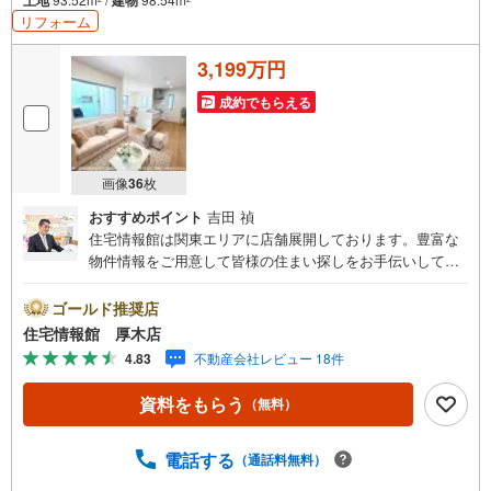
リフォーム
3,199万円
成約でもらえる
画像
36
枚
おすすめポイント
吉田 禎
住宅情報館は関東エリアに店舗展開しております。豊富な
物件情報をご用意して皆様の住まい探しをお手伝いしてお
ります。まずは最寄りの住宅情報館にお気軽にご相談くだ
さい。【営業時間 10:00～19:00 火曜・水曜（祝日の場
ゴールド推奨店
合は営業いたします）】「資料請求」「内覧」のお問い合
住宅情報館 厚木店
わせは上記時間内ですとスムーズにご対応が可能です。ス
4.83
不動産会社レビュー 18件
タッフ一同お客様のお問合せをお待ちしております。【住
宅ローン相談会】開催中無理のない住宅ローンの試算やご
資料をもらう
（無料）
購入の際にかかる諸費用の概算も行っております。しっか
りとした資金計画のアドバイスをさせて頂きますので、お
気軽にご相談ください。お客様第一主義をモット-にお引越
電話する
（通話料無料）
しをしてからも安心して住んでいただけるよう、末永く誠