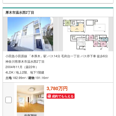
厚木市温水西2丁目
小田急小田原線 「本厚木」駅 バス14分 毛利台一丁目 バス停下車 徒歩6分
神奈川県厚木市温水西2丁目
2004年11月（築22年）
4LDK / 地上2階、地下1階建
土地
182.99m
/
建物
191.16m
2
2
3,780万円
成約でもらえる
画像
36
枚