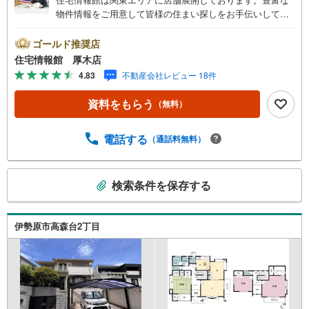
物件情報をご用意して皆様の住まい探しをお手伝いしてお
ります。まずは最寄りの住宅情報館にお気軽にご相談くだ
さい。住宅ローン相談会も同時開催中無理のない住宅ロー
ゴールド推奨店
ンの試算やご購入の際にかかる諸費用の概算も行っており
住宅情報館 厚木店
ます。しっかりとした資金計画のアドバイスをさせて頂き
4.83
不動産会社レビュー 18件
ますので、お気軽にご相談ください。
資料をもらう
（無料）
電話する
（通話料無料）
こ
検索条件を保存する
の
検
索
伊勢原市高森台2丁目
条
件
で
通
知