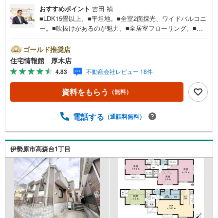
おすすめポイント
吉田 禎
■LDK15畳以上。■平坦地。■全室2面採光、ワイドバルコニ
ー。■吹抜けがあるのが魅力。■全居室フローリング。■全
居室収納、床下収納、WIC。■対面式キッチン。■浴室乾燥
機、浴室に窓。住宅情報館は関東エリアに店舗展開してお
ゴールド推奨店
ります。豊富な物件情報をご用意して皆様の住まい探しを
住宅情報館 厚木店
お手伝いしております。まずは最寄りの住宅情報館にお気
4.83
不動産会社レビュー 18件
軽にご相談ください。住宅ローン相談会も同時開催中無理
のない住宅ローンの試算やご購入の際にかかる諸費用の概
資料をもらう
（無料）
算も行っております。しっかりとした資金計画のアドバイ
スをさせて頂きますので、お気軽にご相談ください。
電話する
（通話料無料）
伊勢原市高森台1丁目