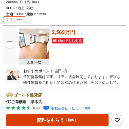
2009年3月（築18年）
3LDK / 地上2階建
土地
100m
/
建物
87.35m
2
2
リフォーム
2,569万円
成約でもらえる
画像
36
枚
おすすめポイント
吉田 禎
住宅情報館は関東エリアに店舗展開しております。豊富な
物件情報をご用意して皆様の住まい探しをお手伝いしてお
ります。まずは最寄りの住宅情報館にお気軽にご相談くだ
さい。【営業時間 10:00～19:00 火曜・水曜（祝日の場
ゴールド推奨店
合は営業いたします）】「資料請求」「内覧」のお問い合
住宅情報館 厚木店
わせは上記時間内ですとスムーズにご対応が可能です。ス
4.83
不動産会社レビュー 18件
タッフ一同お客様のお問合せをお待ちしております。【住
宅ローン相談会】開催中無理のない住宅ローンの試算やご
資料をもらう
（無料）
購入の際にかかる諸費用の概算も行っております。しっか
りとした資金計画のアドバイスをさせて頂きますので、お