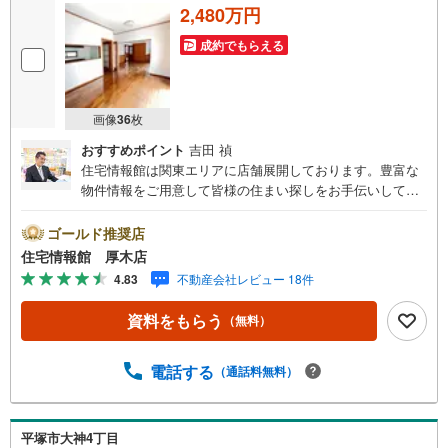
2,480万円
成約でもらえる
画像
36
枚
おすすめポイント
吉田 禎
住宅情報館は関東エリアに店舗展開しております。豊富な
物件情報をご用意して皆様の住まい探しをお手伝いしてお
ります。まずは最寄りの住宅情報館にお気軽にご相談くだ
さい。住宅ローン相談会も同時開催中無理のない住宅ロー
ゴールド推奨店
ンの試算やご購入の際にかかる諸費用の概算も行っており
住宅情報館 厚木店
ます。しっかりとした資金計画のアドバイスをさせて頂き
4.83
不動産会社レビュー 18件
ますので、お気軽にご相談ください。
資料をもらう
（無料）
電話する
（通話料無料）
平塚市大神4丁目