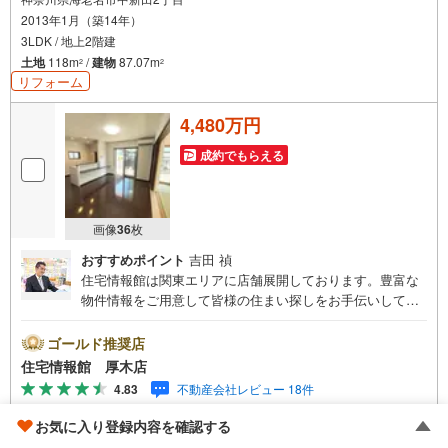
2013年1月（築14年）
3LDK / 地上2階建
土地
118m
/
建物
87.07m
2
2
リフォーム
4,480万円
成約でもらえる
画像
36
枚
おすすめポイント
吉田 禎
住宅情報館は関東エリアに店舗展開しております。豊富な
物件情報をご用意して皆様の住まい探しをお手伝いしてお
ります。まずは最寄りの住宅情報館にお気軽にご相談くだ
さい。住宅ローン相談会も同時開催中無理のない住宅ロー
ゴールド推奨店
ンの試算やご購入の際にかかる諸費用の概算も行っており
住宅情報館 厚木店
ます。しっかりとした資金計画のアドバイスをさせて頂き
4.83
不動産会社レビュー 18件
ますので、お気軽にご相談ください。
お気に入り登録内容を確認する
資料をもらう
（無料）