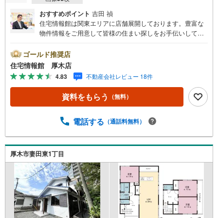
おすすめポイント
吉田 禎
住宅情報館は関東エリアに店舗展開しております。豊富な
物件情報をご用意して皆様の住まい探しをお手伝いしてお
ります。まずは最寄りの住宅情報館にお気軽にご相談くだ
さい。住宅ローン相談会も同時開催中無理のない住宅ロー
ゴールド推奨店
ンの試算やご購入の際にかかる諸費用の概算も行っており
住宅情報館 厚木店
ます。しっかりとした資金計画のアドバイスをさせて頂き
4.83
不動産会社レビュー 18件
ますので、お気軽にご相談ください。
資料をもらう
（無料）
電話する
（通話料無料）
厚木市妻田東1丁目