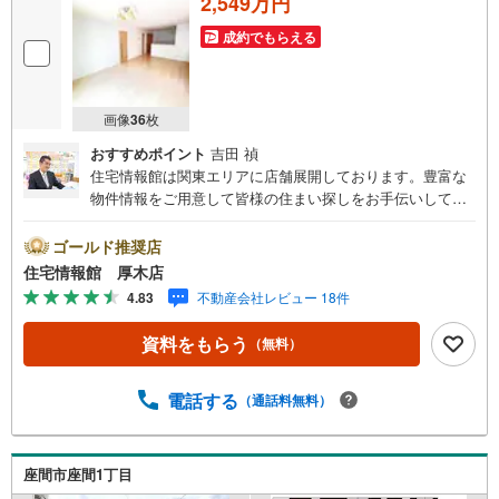
2,549万円
成約でもらえる
画像
36
枚
おすすめポイント
吉田 禎
住宅情報館は関東エリアに店舗展開しております。豊富な
物件情報をご用意して皆様の住まい探しをお手伝いしてお
ります。まずは最寄りの住宅情報館にお気軽にご相談くだ
さい。住宅ローン相談会も同時開催中無理のない住宅ロー
ゴールド推奨店
ンの試算やご購入の際にかかる諸費用の概算も行っており
住宅情報館 厚木店
ます。しっかりとした資金計画のアドバイスをさせて頂き
4.83
不動産会社レビュー 18件
ますので、お気軽にご相談ください。
資料をもらう
（無料）
電話する
（通話料無料）
座間市座間1丁目