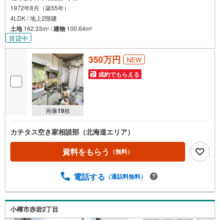
1972年8月（築55年）
4LDK / 地上2階建
土地
162.33m
/
建物
100.64m
2
2
賃貸中
350万円
NEW
成約でもらえる
画像
19
枚
カチタス空き家相談部（北海道エリア）
資料をもらう
（無料）
電話する
（通話料無料）
小樽市赤岩2丁目