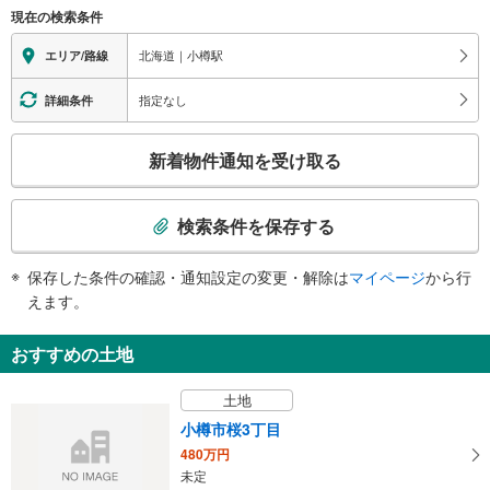
（○：有り △：要駅員設備 ×：無し）
現在の検索条件
地上⇔改札：○
改札⇔ホーム：△（車椅子対応エスカレータ）
北海道｜小樽駅
エリア/路線
エスカレータ
・各ホーム⇔改札（※車椅子対応）
指定なし
詳細条件
トイレ
こ
《車椅子対応》
新着物件通知を受け取る
・改札外（店舗エリア内）
の
スロープ
検
索
・改札⇔地上
検索条件を保存する
その他
条
件
・ＡＥＤ
保存した条件の確認・通知設定の変更・解除は
マイページ
から行
で
えます。
通
知
おすすめの土地
を
受
土地
け
小樽市桜3丁目
取
480万円
る
未定
・