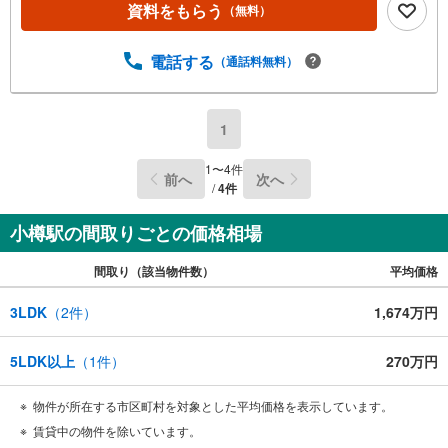
資料をもらう
（無料）
電話する
（通話料無料）
1
1
〜
4
件
前へ
次へ
/
4
件
小樽駅の間取りごとの価格相場
間取り（該当物件数）
平均価格
3LDK
（
2
件）
1,674万円
5LDK以上
（
1
件）
270万円
物件が所在する市区町村を対象とした平均価格を表示しています。
賃貸中の物件を除いています。