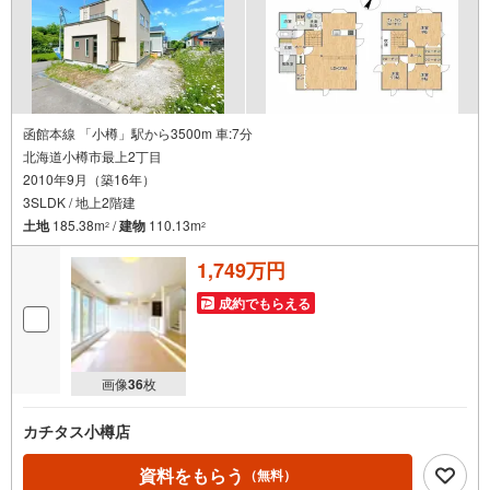
函館本線 「小樽」駅から3500m 車:7分
北海道小樽市最上2丁目
2010年9月（築16年）
3SLDK / 地上2階建
土地
185.38m
/
建物
110.13m
2
2
1,749万円
成約でもらえる
画像
36
枚
カチタス小樽店
資料をもらう
（無料）