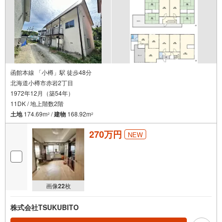
函館本線 「小樽」駅 徒歩48分
北海道小樽市赤岩2丁目
1972年12月（築54年）
11DK / 地上階数2階
土地
174.69m
/
建物
168.92m
2
2
270万円
NEW
画像
22
枚
株式会社TSUKUBITO