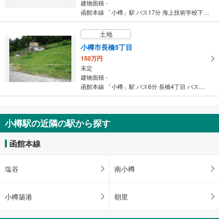
建物面積 -
条
函館本線 「小樽」駅 バス17分 海上技術学校下 バス停下車 徒歩3分
件
を
土地
マ
小樽市長橋5丁目
イ
150万円
ペ
未定
ー
建物面積 -
ジ
函館本線 「小樽」駅 バス6分 長橋4丁目 バス停下車 徒歩12分
に
保
存
小樽駅の近隣の駅から探す
す
る
函館本線
塩谷
南小樽
小樽築港
朝里