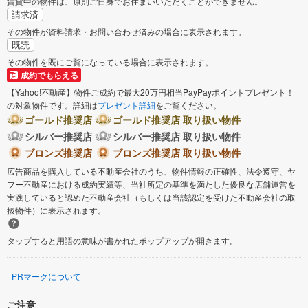
賃貸中の物件は、原則ご自身でお住まいいただくことができません。
請求済
その物件が資料請求・お問い合わせ済みの場合に表示されます。
既読
その物件を既にご覧になっている場合に表示されます。
成約でもらえる
【Yahoo!不動産】物件ご成約で最大20万円相当PayPayポイントプレゼント！
の対象物件です。詳細は
プレゼント詳細
をご覧ください。
ゴールド推奨店
ゴールド推奨店 取り扱い物件
シルバー推奨店
シルバー推奨店 取り扱い物件
ブロンズ推奨店
ブロンズ推奨店 取り扱い物件
広告商品を購入している不動産会社のうち、物件情報の正確性、法令遵守、ヤ
フー不動産における成約実績等、当社所定の基準を満たした優良な店舗運営を
実践していると認めた不動産会社（もしくは当該認定を受けた不動産会社の取
扱物件）に表示されます。
タップすると用語の意味が書かれたポップアップが開きます。
PRマークについて
ご注意