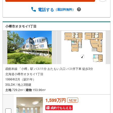
電話する
（通話料無料）
小樽市オタモイ1丁目
函館本線 「小樽」駅 バス11分 おたもい入口 バス停下車 徒歩3分
北海道小樽市オタモイ1丁目
1996年2月（築31年）
3SLDK / 地上3階建
土地
729.2m
/
建物
153.96m
2
2
1,599万円
NEW
成約でもらえる