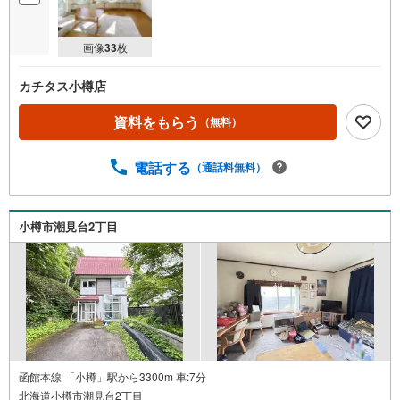
画像
33
枚
カチタス小樽店
資料をもらう
（無料）
電話する
（通話料無料）
小樽市潮見台2丁目
函館本線 「小樽」駅から3300m 車:7分
北海道小樽市潮見台2丁目