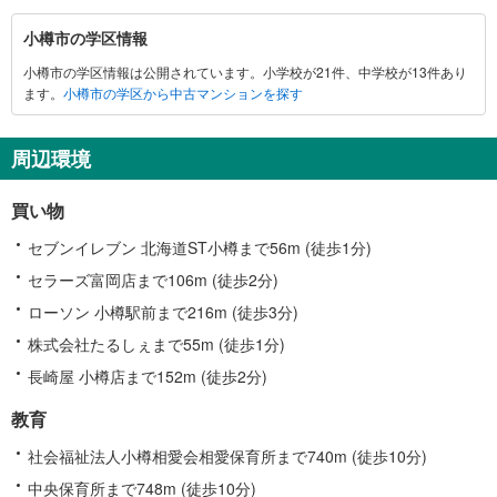
小
小樽市の学区情報
樽
小樽市の学区情報は公開されています。小学校が21件、中学校が13件あり
市
ます。
小樽市の学区から中古マンションを探す
に
関
す
周辺環境
る
情
買い物
報
セブンイレブン 北海道ST小樽まで56m (徒歩1分)
セラーズ富岡店まで106m (徒歩2分)
ローソン 小樽駅前まで216m (徒歩3分)
株式会社たるしぇまで55m (徒歩1分)
長崎屋 小樽店まで152m (徒歩2分)
教育
社会福祉法人小樽相愛会相愛保育所まで740m (徒歩10分)
中央保育所まで748m (徒歩10分)