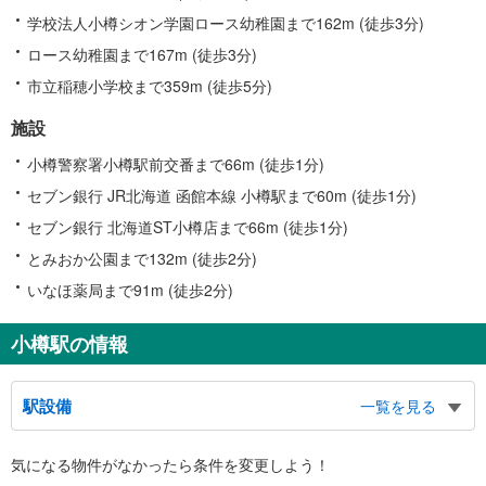
学校法人小樽シオン学園ロース幼稚園まで162m (徒歩3分)
ロース幼稚園まで167m (徒歩3分)
市立稲穂小学校まで359m (徒歩5分)
施設
小樽警察署小樽駅前交番まで66m (徒歩1分)
セブン銀行 JR北海道 函館本線 小樽駅まで60m (徒歩1分)
セブン銀行 北海道ST小樽店まで66m (徒歩1分)
とみおか公園まで132m (徒歩2分)
いなほ薬局まで91m (徒歩2分)
小樽駅の情報
駅設備
一覧を見る
バリアフリー状況
気になる物件がなかったら
条件を変更しよう！
※段差なしでの移動経路