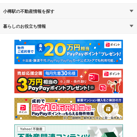
小樽駅の不動産情報を探す
暮らしのお役立ち情報
不動産・住宅
賃貸住宅
マンションカタログ
教えて！住まいの先生
新築マンション
中古マンション
新築一戸建て
中古一戸建て
注文住宅
土地
売却査定