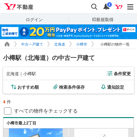
Yahoo!不動産
検索
通知
i
ログイン
ID新規取得
中古一戸建て
北海道
小樽市
小樽駅の物件一覧
小樽駅（北海道）の中古一戸建て
北海道｜小樽駅
条件変更
おすすめ順
検索条件保存
通知設定
4
件
すべての物件をチェックする
小樽市最上2丁目