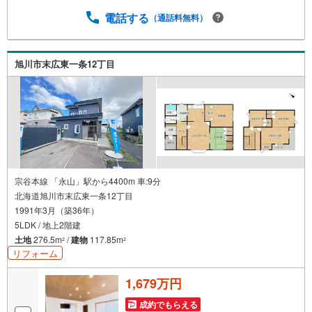
電話する
（通話料無料）
旭川市末広東一条12丁目
宗谷本線 「永山」駅から4400m 車:9分
北海道旭川市末広東一条12丁目
1991年3月（築36年）
5LDK / 地上2階建
土地
276.5m
/
建物
117.85m
2
2
リフォーム
1,679万円
成約でもらえる