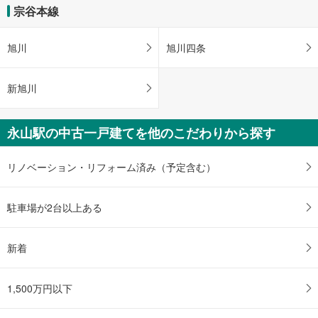
け
宗谷本線
取
る
旭川
旭川四条
・
条
件
新旭川
を
マ
イ
永山駅の中古一戸建てを他のこだわりから探す
ペ
ー
リノベーション・リフォーム済み（予定含む）
ジ
に
駐車場が2台以上ある
保
存
す
新着
る
1,500万円以下