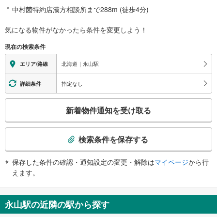
中村菌特約店漢方相談所まで288m (徒歩4分)
気になる物件がなかったら
条件を変更しよう！
現在の検索条件
北海道｜永山駅
エリア/路線
指定なし
詳細条件
こ
新着物件通知を受け取る
の
検
索
検索条件を保存する
条
件
保存した条件の確認・通知設定の変更・解除は
マイページ
から行
で
えます。
通
知
を
永山駅の近隣の駅から探す
受