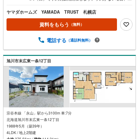
売会は実施されませんのでご了承ください。≪リフォーム
完成≫※当社は仲介ではなく売主です【リフォーム内容】・
ヤマダホームズ YAMADA TRUST 札幌店
全部屋床フロアタイル上張り・全部屋クロス張替え・照明
器具交換・お風呂、トイレ、洗面台、キッチン、ボイラー
資料をもらう
（無料）
新品交換・外壁屋根塗装・建具交換【周辺環境】■永山西小
学校:徒歩5分（348m）■永山南中学校:徒歩16分（1273m）
電話する
（通話料無料）
■ローソン 旭川永山十二丁目店:徒歩4分（284m）■イオン
旭川永山店:徒歩9分（698m）■スーパーチェーンふじ 永山
西店:徒歩6分（475m）■ツルハドラッグ 永山6条店:徒歩6分
（439m）
旭川市末広東一条12丁目
宗谷本線 「永山」駅から3100m 車:7分
北海道旭川市末広東一条12丁目
1988年5月（築39年）
4LDK / 地上2階建
土地
275.56m
/
建物
114.21m
2
2