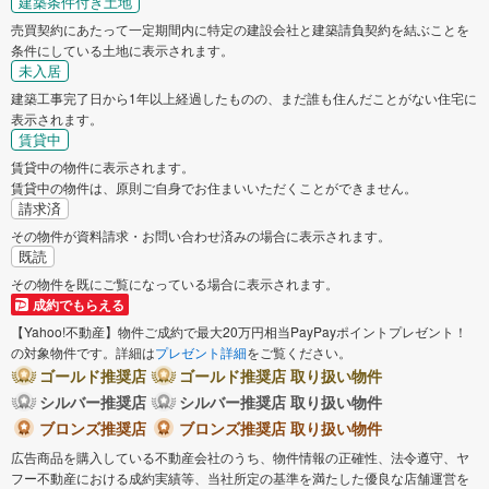
建築条件付き土地
売買契約にあたって一定期間内に特定の建設会社と建築請負契約を結ぶことを
条件にしている土地に表示されます。
未入居
建築工事完了日から1年以上経過したものの、まだ誰も住んだことがない住宅に
表示されます。
賃貸中
賃貸中の物件に表示されます。
賃貸中の物件は、原則ご自身でお住まいいただくことができません。
請求済
その物件が資料請求・お問い合わせ済みの場合に表示されます。
既読
その物件を既にご覧になっている場合に表示されます。
成約でもらえる
【Yahoo!不動産】物件ご成約で最大20万円相当PayPayポイントプレゼント！
の対象物件です。詳細は
プレゼント詳細
をご覧ください。
ゴールド推奨店
ゴールド推奨店 取り扱い物件
シルバー推奨店
シルバー推奨店 取り扱い物件
ブロンズ推奨店
ブロンズ推奨店 取り扱い物件
広告商品を購入している不動産会社のうち、物件情報の正確性、法令遵守、ヤ
フー不動産における成約実績等、当社所定の基準を満たした優良な店舗運営を