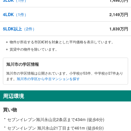
4LDK
（
1
件）
2,149万円
5LDK以上
（
2
件）
1,839万円
物件が所在する市区町村を対象とした平均価格を表示しています。
賃貸中の物件を除いています。
旭
旭川市の学区情報
川
旭川市の学区情報は公開されています。小学校が53件、中学校が27件あり
市
ます。
旭川市の学区から中古マンションを探す
に
関
す
周辺環境
る
情
買い物
報
セブンイレブン旭川永山北2条店まで434m (徒歩6分)
セブンイレブン 旭川永山21丁目まで461m (徒歩6分)