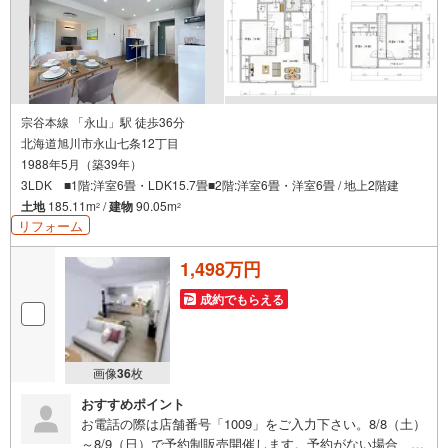
宗谷本線 「永山」駅 徒歩36分
北海道旭川市永山七条12丁目
1988年5月（築39年）
3LDK ■1階:洋室6畳・LDK15.7畳■2階:洋室6畳・洋室6畳 / 地上2階建
土地
185.11m
/
建物
90.05m
2
2
リフォーム
1,498万円
成約でもらえる
画像
36
枚
おすすめポイント
お電話の際は店舗番号「1009」をご入力下さい。8/8（土）
～8/9（日）で予約制販売開催します。予約がない場合、販