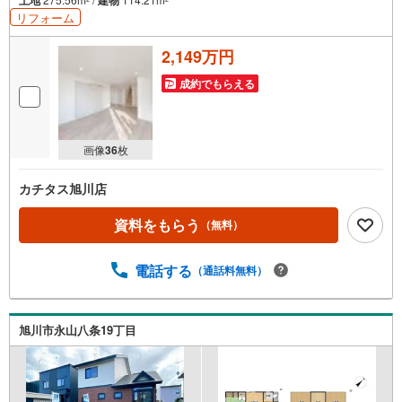
リフォーム
2,149万円
成約でもらえる
画像
36
枚
カチタス旭川店
資料をもらう
（無料）
電話する
（通話料無料）
旭川市永山八条19丁目