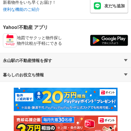
新着物件をいち早くお届け！
友だち追加
便利な機能のご紹介
Yahoo!不動産 アプリ
地図でサクッと物件探し
物件比較が手軽にできる
永山駅の不動産情報を探す
暮らしのお役立ち情報
不動産・住宅
賃貸住宅
マンションカタログ
教えて！住まいの先生
新築マンション
中古マンション
新築一戸建て
中古一戸建て
注文住宅
土地