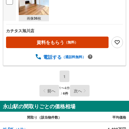
画像
36
枚
カチタス旭川店
資料をもらう
（無料）
電話する
（通話料無料）
1
1
〜
4
件
前へ
次へ
/
4
件
永山駅の間取りごとの価格相場
間取り（該当物件数）
平均価格
3LDK
（
1
件）
1,498万円