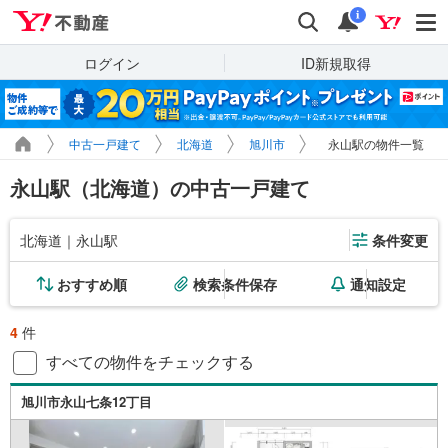
Yahoo!不動産
検索
通知
i
ログイン
ID新規取得
中古一戸建て
北海道
旭川市
永山駅の物件一覧
永山駅（北海道）の中古一戸建て
北海道｜永山駅
条件変更
おすすめ順
検索条件保存
通知設定
4
件
すべての物件をチェックする
旭川市永山七条12丁目