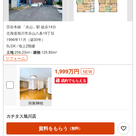
宗谷本線 「永山」駅 徒歩14分
北海道旭川市永山八条19丁目
1996年11月（築30年）
5LDK / 地上2階建
土地
256.23m
/
建物
125.85m
2
2
リフォーム
1,999万円
NEW
成約でもらえる
画像
36
枚
カチタス旭川店
資料をもらう
（無料）