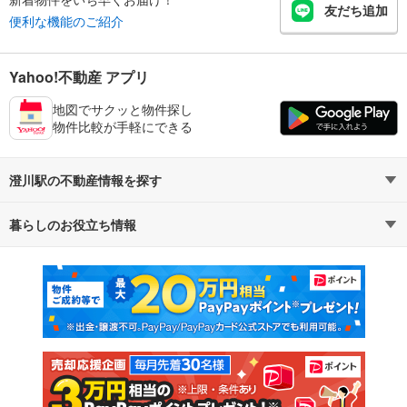
友だち追加
便利な機能のご紹介
Yahoo!不動産 アプリ
地図でサクッと物件探し
物件比較が手軽にできる
澄川駅の不動産情報を探す
暮らしのお役立ち情報
不動産・住宅
賃貸住宅
マンションカタログ
教えて！住まいの先生
新築マンション
中古マンション
新築一戸建て
中古一戸建て
注文住宅
土地