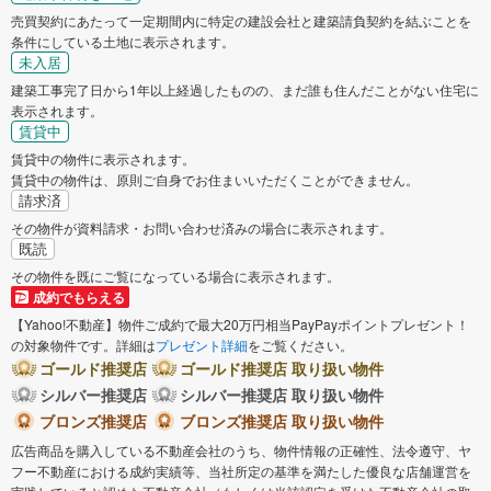
売買契約にあたって一定期間内に特定の建設会社と建築請負契約を結ぶことを
条件にしている土地に表示されます。
未入居
建築工事完了日から1年以上経過したものの、まだ誰も住んだことがない住宅に
表示されます。
賃貸中
賃貸中の物件に表示されます。
賃貸中の物件は、原則ご自身でお住まいいただくことができません。
請求済
その物件が資料請求・お問い合わせ済みの場合に表示されます。
既読
その物件を既にご覧になっている場合に表示されます。
成約でもらえる
【Yahoo!不動産】物件ご成約で最大20万円相当PayPayポイントプレゼント！
の対象物件です。詳細は
プレゼント詳細
をご覧ください。
ゴールド推奨店
ゴールド推奨店 取り扱い物件
シルバー推奨店
シルバー推奨店 取り扱い物件
ブロンズ推奨店
ブロンズ推奨店 取り扱い物件
広告商品を購入している不動産会社のうち、物件情報の正確性、法令遵守、ヤ
フー不動産における成約実績等、当社所定の基準を満たした優良な店舗運営を