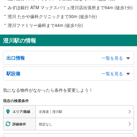
みずほ銀行 ATM マックスバリュ澄川店出張所まで54m (徒歩1分)
澄川 たかや歯科クリニックまで30m (徒歩1分)
澄川ファミリー歯科まで44m (徒歩1分)
澄川駅の情報
出口情報
一覧を見る
西出口
駅設備
一覧を見る
澄川４条２丁目、澄川地区会館、澄川まちづくりセンター、澄川西小学校、澄
川幼稚園、澄川郵便局、さっぽろ天神山アートスタジオ、札幌法務局南出張所
バリアフリー状況
東出口
気になる物件がなかったら
条件を変更しよう！
※段差なしでの移動経路
澄川４条２丁目、澄川図書館、澄川小学校、平岸高等学校、水道局 平岸庁
（○：有り △：要駅員設備 ×：無し）
現在の検索条件
舎、札振澄川駐車場
地上⇔改札⇔ホーム：○
北出口
エレベータ
北海道｜澄川駅
エリア/路線
澄川４条１丁目、平岸高等学校、子ども発達支援総合センター（ちくたく）
・ホーム⇔改札
トイレ
指定なし
詳細条件
《多機能トイレ》
こ
・改札外