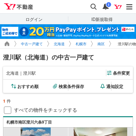
Yahoo!不動産
検索
通知
i
ログイン
ID新規取得
中古一戸建て
北海道
札幌市
南区
澄川駅の物
澄川駅（北海道）の中古一戸建て
北海道｜澄川駅
条件変更
おすすめ順
検索条件保存
通知設定
1
件
すべての物件をチェックする
札幌市南区澄川六条9丁目