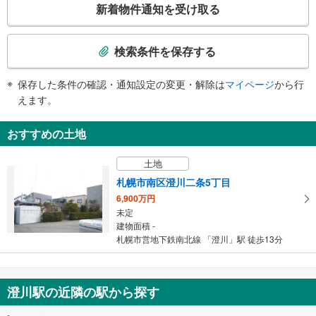
新着物件通知を受け取る
スロープ
の
検
・西出口
索
検索条件を保存する
条
件
保存した条件の確認・通知設定の変更・解除は
マイページ
から行
で
えます。
通
知
おすすめの土地
を
受
土地
け
札幌市南区澄川二条5丁目
取
6,900万円
る
未定
・
建物面積 -
条
札幌市営地下鉄南北線 「澄川」駅 徒歩13分
件
を
マ
澄川駅の近隣の駅から探す
イ
ペ