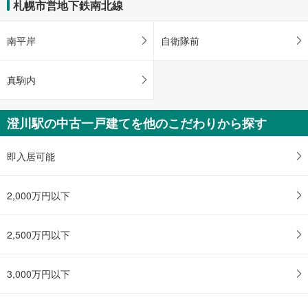
札幌市営地下鉄南北線
ー
ジ
に
南平岸
自衛隊前
保
存
真駒内
す
る
澄川駅の中古一戸建てを他のこだわりから探す
即入居可能
2,000万円以下
2,500万円以下
3,000万円以下