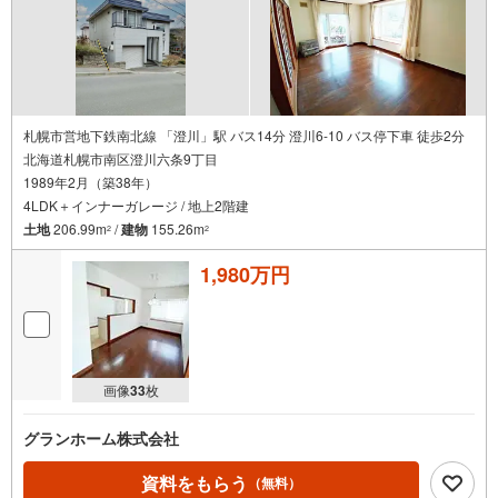
札幌市営地下鉄南北線 「澄川」駅 バス14分 澄川6-10 バス停下車 徒歩2分
北海道札幌市南区澄川六条9丁目
1989年2月（築38年）
4LDK＋インナーガレージ / 地上2階建
土地
206.99m
/
建物
155.26m
2
2
1,980万円
画像
33
枚
グランホーム株式会社
資料をもらう
（無料）