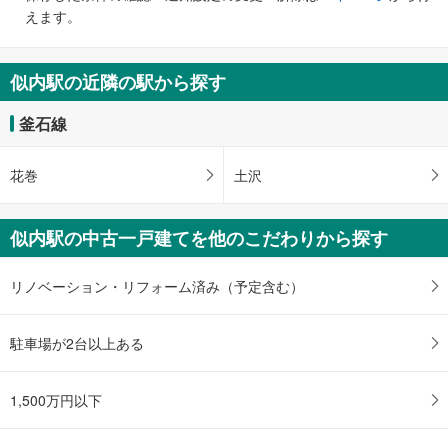
で
えます。
通
知
を
似内駅の近隣の駅から探す
受
け
釜石線
取
る
花巻
土沢
・
条
件
似内駅の中古一戸建てを他のこだわりから探す
を
マ
リノベーション・リフォーム済み（予定含む）
イ
ペ
ー
駐車場が2台以上ある
ジ
に
1,500万円以下
保
存
す