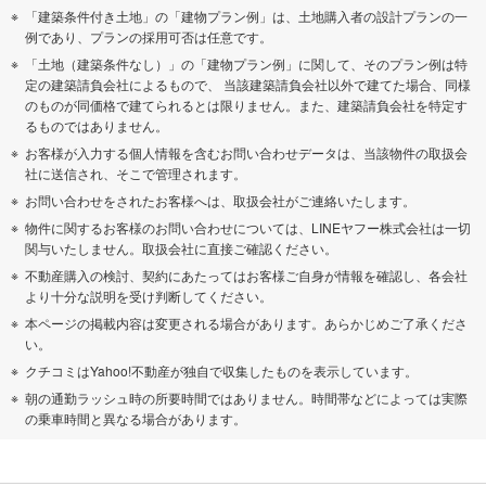
「建築条件付き土地」の「建物プラン例」は、土地購入者の設計プランの一
例であり、プランの採用可否は任意です。
「土地（建築条件なし）」の「建物プラン例」に関して、そのプラン例は特
定の建築請負会社によるもので、 当該建築請負会社以外で建てた場合、同様
のものが同価格で建てられるとは限りません。また、建築請負会社を特定す
るものではありません。
お客様が入力する個人情報を含むお問い合わせデータは、当該物件の取扱会
社に送信され、そこで管理されます。
お問い合わせをされたお客様へは、取扱会社がご連絡いたします。
物件に関するお客様のお問い合わせについては、LINEヤフー株式会社は一切
関与いたしません。取扱会社に直接ご確認ください。
不動産購入の検討、契約にあたってはお客様ご自身が情報を確認し、各会社
より十分な説明を受け判断してください。
本ページの掲載内容は変更される場合があります。あらかじめご了承くださ
い。
クチコミはYahoo!不動産が独自で収集したものを表示しています。
朝の通勤ラッシュ時の所要時間ではありません。時間帯などによっては実際
の乗車時間と異なる場合があります。