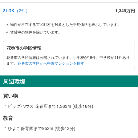
3LDK
（
2
件）
1,349万円
物件が所在する市区町村を対象とした平均価格を表示しています。
賃貸中の物件を除いています。
花
花巻市の学区情報
巻
花巻市の学区情報は公開されています。小学校が19件、中学校が11件あり
市
ます。
花巻市の学区から中古マンションを探す
に
関
す
周辺環境
る
情
買い物
報
ビッグハウス 花巻店まで1,363m (徒歩18分)
教育
ひよこ保育園まで952m (徒歩12分)