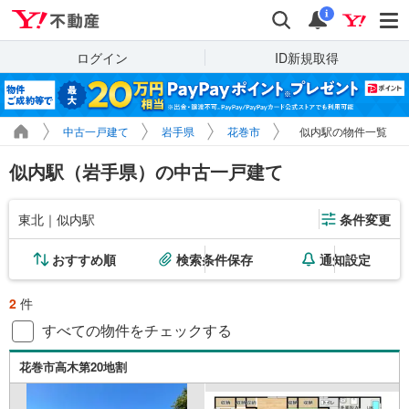
Yahoo!不動産
検索
通知
i
ログイン
ID新規取得
中古一戸建て
岩手県
花巻市
似内駅の物件一覧
似内駅（岩手県）の中古一戸建て
東北｜似内駅
条件変更
おすすめ順
検索条件保存
通知設定
2
件
すべての物件をチェックする
花巻市高木第20地割