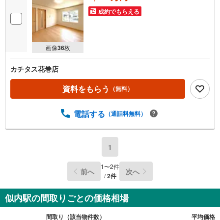
成約でもらえる
画像
36
枚
カチタス花巻店
資料をもらう
（無料）
電話する
（通話料無料）
1
1
〜
2
件
前へ
次へ
/
2
件
似内駅の間取りごとの価格相場
間取り（該当物件数）
平均価格