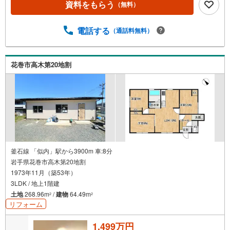
資料をもらう
（無料）
電話する
（通話料無料）
花巻市高木第20地割
釜石線 「似内」駅から3900m 車:8分
岩手県花巻市高木第20地割
1973年11月（築53年）
3LDK / 地上1階建
土地
268.96m
/
建物
64.49m
2
2
リフォーム
1,499万円