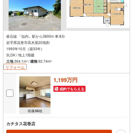
釜石線 「似内」駅から3800m 車:8分
岩手県花巻市高木第20地割
1993年10月（築33年）
3LDK / 地上1階建
土地
364.1m
/
建物
92.74m
2
2
リフォーム
1,199万円
成約でもらえる
画像
36
枚
カチタス花巻店