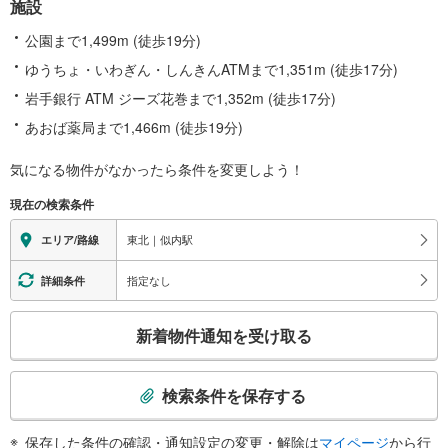
施設
公園まで1,499m (徒歩19分)
ゆうちょ・いわぎん・しんきんATMまで1,351m (徒歩17分)
岩手銀行 ATM ジーズ花巻まで1,352m (徒歩17分)
あおば薬局まで1,466m (徒歩19分)
気になる物件がなかったら
条件を変更しよう！
現在の検索条件
東北｜似内駅
エリア/路線
指定なし
詳細条件
こ
新着物件通知を受け取る
の
検
索
検索条件を保存する
条
件
保存した条件の確認・通知設定の変更・解除は
マイページ
から行