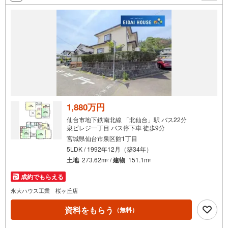
さい！
条
件
で
通
知
を
受
け
取
る
1,880万円
・
仙台市地下鉄南北線 「北仙台」駅 バス22分
条
泉ビレジ一丁目 バス停下車 徒歩9分
件
宮城県仙台市泉区館1丁目
を
5LDK / 1992年12月（築34年）
マ
土地
273.62m
/
建物
151.1m
2
2
イ
成約でもらえる
ペ
永大ハウス工業 桜ヶ丘店
ー
ジ
資料をもらう
（無料）
に
保