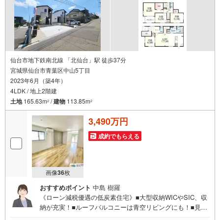
仙台市地下鉄南北線 「北仙台」駅 徒歩37分
宮城県仙台市青葉区中山5丁目
2023年6月（築4年）
4LDK / 地上2階建
土地
165.63m
/
建物
113.85m
2
2
3,490万円
成約でもらえる
画像
36
枚
おすすめポイント
中島 樹羅
《ローン減税優遇の低炭素住宅》■大型収納WICやSIC、収
納が充実！■ルーフバルコニーは青空リビングにも！■見
学・来場予約で3000円分の選べるデジタルギフトプレゼン