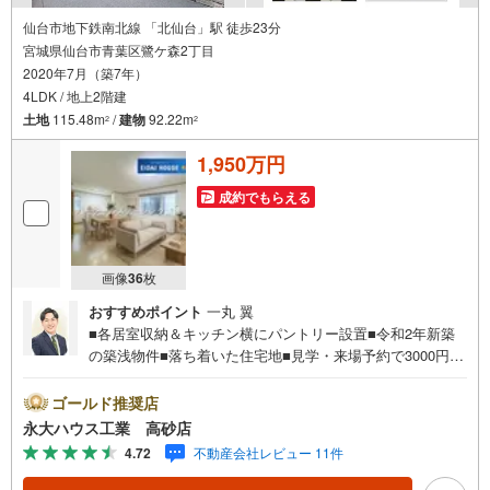
仙台市地下鉄南北線 「北仙台」駅 徒歩23分
宮城県仙台市青葉区鷺ケ森2丁目
2020年7月（築7年）
4LDK / 地上2階建
土地
115.48m
/
建物
92.22m
2
2
1,950万円
成約でもらえる
画像
36
枚
おすすめポイント
一丸 翼
■各居室収納＆キッチン横にパントリー設置■令和2年新築
の築浅物件■落ち着いた住宅地■見学・来場予約で3000円分
の選べるデジタルギフトプレゼント実施中■デジコ詳細はH
P参照～永大ハウス工業の強み～仙台市を中心に宮城県内
ゴールド推奨店
の多数店舗で展開中！こちらでは当社の強みを大きく2つに
永大ハウス工業 高砂店
分けてご紹介！1.＜豊富な不動産知識＞戸建・マンショ
4.72
不動産会社レビュー 11件
ン・土地...と種別を問わず不動産を取り扱っております。
更に教育施設や商業施設、子育て環境や行政などの地域情