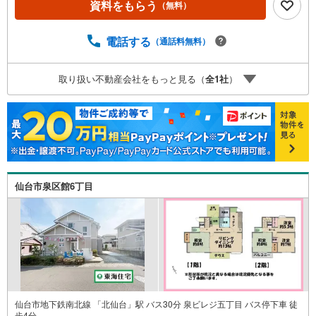
資料をもらう
（無料）
報を総合し、お客様により良い物件選びをして頂けるよ
う、しっかりとサポートさせて頂きます。2.＜経験豊富な
スタッフ＞当社では【購入】【売却】【引っ越し】【リフ
電話する
（通話料無料）
ォーム】など住宅に関する様々なご質問はもちろん、ご購
入時に気になる住宅ローン各種税金についても、誠心誠意
取り扱い不動産会社をもっと見る（
全
1
社
）
ご説明させて頂きます。各店舗ではキッズスペースも完
備！お子様連れのご家族様で是非お越しください。営業時
間:10:00～18:00（定休日火・水曜日※店舗により変動あ
り）現地のご案内も可能ですので、どうぞお気軽にお問い
合わせください！
仙台市泉区館6丁目
仙台市地下鉄南北線 「北仙台」駅 バス30分 泉ビレジ五丁目 バス停下車 徒
歩4分