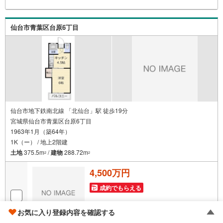
意ご説明させて頂きます。各店舗ではキッズスペースも完
備！お子様連れのご家族様で是非お越しください。営業時
間:10:00～18:00（定休日火・水曜日※店舗により変動あ
仙台市青葉区台原6丁目
り）現地のご案内も可能ですので、どうぞお気軽にお問い
合わせください！
仙台市地下鉄南北線 「北仙台」駅 徒歩19分
宮城県仙台市青葉区台原6丁目
1963年1月（築64年）
1K（ー） / 地上2階建
土地
375.5m
/
建物
288.72m
2
2
4,500万円
成約でもらえる
お気に入り登録内容を確認する