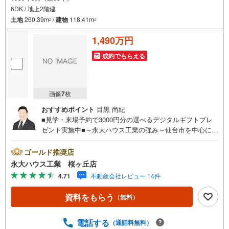
現地のご案内も可能ですので、どうぞお気軽にお問い合わせください！
6DK / 地上2階建
土地
260.39m
/
建物
118.41m
2
2
1,490万円
成約でもらえる
画像
7
枚
おすすめポイント
目黒 尚紀
■見学・来場予約で3000円分の選べるデジタルギフトプレ
ゼント実施中■～永大ハウス工業の強み～仙台市を中心に宮
城県内の多数店舗で展開中！こちらでは当社の強みを大き
く2つに分けてご紹介！1.＜豊富な不動産知識＞戸建・マン
ゴールド推奨店
ション・土地...と種別を問わず不動産を取り扱っておりま
永大ハウス工業 桜ヶ丘店
す。更に教育施設や商業施設、子育て環境や行政などの地
4.71
不動産会社レビュー 14件
域情報を総合し、お客様により良い物件選びをして頂ける
よう、しっかりとサポートさせて頂きます。2.＜経験豊富
資料をもらう
（無料）
なスタッフ＞当社では【購入】【売却】【引っ越し】【リ
フォーム】など住宅に関する様々なご質問はもちろん、ご
購入時に気になる住宅ローン各種税金についても、誠心誠
電話する
（通話料無料）