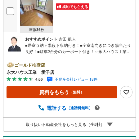
成約でもらえる
画像
36
枚
おすすめポイント
吉田 凱人
■居室収納＋階段下収納付き！■全室南向きにつき陽当たり
良好！■駐車2台分のカーポート付き！～永大ハウス工業の
強み～仙台市を中心に宮城県内の多数店舗で展開中！こち
らでは当社の強みを大きく2つに分けてご紹介！1.＜豊富な
ゴールド推奨店
不動産知識＞戸建・マンション・土地...と種別を問わず不
永大ハウス工業 愛子店
動産を取り扱っております。更に教育施設や商業施設、子
4.66
不動産会社レビュー 18件
育て環境や行政などの地域情報を総合し、お客様により良
い物件選びをして頂けるよう、しっかりとサポートさせて
資料をもらう
（無料）
頂きます。2.＜経験豊富なスタッフ＞当社では【購入】
【売却】【引っ越し】【リフォーム】など住宅に関する
様々なご質問はもちろん、ご購入時に気になる住宅ローン
電話する
（通話料無料）
各種税金についても、誠心誠意ご説明させて頂きます。各
店舗ではキッズスペースも完備！お子様連れのご家族様で
取り扱い不動産会社をもっと見る（
全
5
社
）
是非お越しください。営業時間:10:00～18:00（定休日火・
水曜日※店舗により変動あり）現地のご案内も可能ですの
で、どうぞお気軽にお問い合わせください！