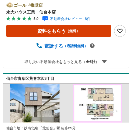
ト実施中■～永大ハウス工業の強み～仙台市を中心に宮城県
ゴールド推奨店
内の多数店舗で展開中！こちらでは当社の強みを大きく2つ
永大ハウス工業 仙台本店
に分けてご紹介！1.＜豊富な不動産知識＞戸建・マンショ
5.0
不動産会社レビュー 16件
ン・土地...と種別を問わず不動産を取り扱っております。
更に教育施設や商業施設、子育て環境や行政などの地域情
資料をもらう
（無料）
報を総合し、お客様により良い物件選びをして頂けるよ
う、しっかりとサポートさせて頂きます。2.＜経験豊富な
スタッフ＞当社では【購入】【売却】【引っ越し】【リフ
電話する
（通話料無料）
ォーム】など住宅に関する様々なご質問はもちろん、ご購
入時に気になる住宅ローン各種税金についても、誠心誠意
取り扱い不動産会社をもっと見る（
全
6
社
）
ご説明させて頂きます。各店舗ではキッズスペースも完
備！お子様連れのご家族様で是非お越しください。営業時
間:10:00～18:00（定休日火・水曜日※店舗により変動あ
仙台市青葉区荒巻本沢3丁目
り）現地のご案内も可能ですので、どうぞお気軽にお問い
合わせください！
仙台市地下鉄南北線 「北仙台」駅 徒歩25分