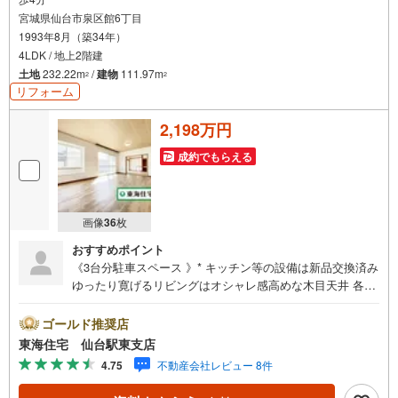
宮城県仙台市泉区館6丁目
1993年8月（築34年）
4LDK / 地上2階建
土地
232.22m
/
建物
111.97m
2
2
リフォーム
2,198万円
成約でもらえる
画像
36
枚
おすすめポイント
《3台分駐車スペース 》* キッチン等の設備は新品交換済み
ゆったり寛げるリビングはオシャレ感高めな木目天井 各居
室に照明器具＋収納スペース付き 泉中央駅行バス停徒歩4
分 退屈感なし！広いお庭 * 未掲載物件のご提案・ご案内も
ゴールド推奨店
可能です * ワクワクポイント *■キッチン・浴室・トイレ・
東海住宅 仙台駅東支店
洗面台・給湯器・ドア...新品交換済み■床・壁・天井...貼り
4.75
不動産会社レビュー 8件
替え済み■ご両親・お友達も気軽にお家に招きやすい3台駐
車可能な広い敷地*■いつでも快適な入浴タイム！浴室暖房