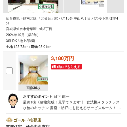
仙台市地下鉄南北線 「北仙台」駅 バス15分 中山八丁目 バス停下車 徒歩4
分
宮城県仙台市青葉区中山8丁目
2024年10月（築2年）
3SLDK / 地上2階建
土地
123.73m
/
建物
98.01m
2
2
3,180万円
成約でもらえる
画像
36
枚
おすすめポイント
日下 龍一
最終1棟《建物完成！見学できます*》 食洗機＋タッチレス
水栓のキッチン 書斎・納戸にも使えるサービスルーム！ 断
熱性能にこだわった省エネ基準適合住宅 駐車並列2台 *アピ
ールポイント あたたかみのある雰囲気のジャパンディスタ
ゴールド推奨店
イル オシャレなアイアン室内物干し （洗面・ホール）イン
東海住宅 仙台中央支店