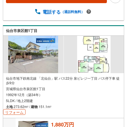
ャレ感高めな小上がりスペース。・.■整理整頓がしやす
い、WIC・納戸・土間収納、大型収納充実 。 周辺環境 *・
電話する
（通話料無料）
中山小学校:徒歩15分・中山中学校:徒歩25分・ローソン荒
巻本沢三丁目店:徒歩6分・ヨークベニマル荒巻店:徒歩6分
お問い合わせについて ・当日のご予約も可能！お気軽にお
仙台市泉区館1丁目
電話下さい ・ご来店・メールでのご相談、資料請求も大歓
迎
仙台市地下鉄南北線 「北仙台」駅 バス22分 泉ビレジ一丁目 バス停下車 徒
歩9分
宮城県仙台市泉区館1丁目
1992年12月（築34年）
5LDK / 地上2階建
土地
273.62m
/
建物
151.1m
2
2
リフォーム
1,880万円