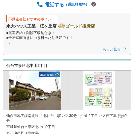
電話する
（通話料無料）
存
す
る
不動産会社おすすめポイント
永大ハウス工業 桜ヶ丘店
ゴールド推奨店
■居室収納＋階段下収納付き！
■全居室南向きにつき日当たり良好です！
～永大ハウス工業の強み～
もっと見る
仙台市を中心に宮城県内の多数店舗で展開中！こちらでは当社の強みを大
きく2つに分けてご紹介！
1.
仙台市泉区北中山2丁目
＜豊富な不動産知識＞
戸建・マンション・土地...と種別を問わず不動産を取り扱っております。
更に教育施設や商業施設、子育て環境や行政などの地域情報を総合し、お
客様により良い物件選びをして頂けるよう、しっかりとサポートさせて頂
きます。
2.＜経験豊富なスタッフ＞
当社では【購入】【売却】【引っ越し】【リフォーム】など住宅に関する
様々なご質問はもちろん、ご購入時に気になる住宅ローン各種税金につい
ても、誠心誠意ご説明させて頂きます。
仙台市地下鉄南北線 「北仙台」駅 バス30分 北中山2丁目 バス停下車 徒歩2
各店舗ではキッズスペースも完備！お子様連れのご家族様で是非お越しく
分
ださい。
宮城県仙台市泉区北中山2丁目
1989年5月（築38年）
営業時間:10:00～18:00（定休日火・水曜日※店舗により変動あり）