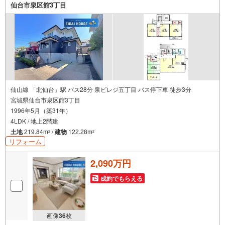
仙台市泉区館3丁目
仙山線 「北仙台」駅 バス28分 泉ビレジ五丁目 バス停下車 徒歩3分
宮城県仙台市泉区館3丁目
1996年5月（築31年）
4LDK / 地上2階建
土地
219.84m
/
建物
122.28m
2
2
リフォーム
2,090万円
成約でもらえる
画像
36
枚