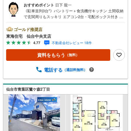
おすすめポイント
日下 龍一
《駐車並列3台*》パントリー＋食洗機付キッチン 土間収納
で玄関周りもスッキリ エアコン2台・宅配ボックス付き 学
校やスーパーが徒歩圏内に揃い生活便利な環境〇*アピール
ポイント *・毎日の家事の負担を軽減！嬉しい食洗機付き
ゴールド推奨店
〇駐車並列3台で来客時にも便利！宅配ボックス付き 家族
東海住宅 仙台中央支店
がつながるリビング階段を採用した間取り ウジエスーパー:
4.77
不動産会社レビュー 18件
徒歩15分川平小学校:徒歩17分中山中学校:徒歩12分*購入サ
ポート情報 *1.お客様のご希望・弊社おすすめの金融機関で
資料をもらう
（無料）
の住宅ローン事前審査を行えます （無料）既存ローンがあ
る方や借入金額の目安が知りたい人もお気軽にご相談下さ
い 2.ご来店・ご見学の際に、弊社社員がご自宅まで送迎さ
電話する
（通話料無料）
せていただきます ご希望の際は、事前にご予約をお願い致
します
仙台市青葉区鷺ケ森2丁目