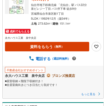
仙台市地下鉄南北線 「北仙台」駅 バス22分
泉ビレジ一丁目 バス停下車 徒歩9分
宮城県仙台市泉区館1丁目
5LDK / 1992年12月（築34年）
土地
273.62m
/
建物
151.1m
2
2
成約でもらえる
永大ハウス工業 泉中央店
資料をもらう
（無料）
電話する
（通話料無料）
不動産会社おすすめポイント
永大ハウス工業 泉中央店
ブロンズ推奨店
■居室収納＋階段下収納付き！
■全居室南向きにつき日当たり良好です！
～永大ハウス工業の強み～
もっと見る
仙台市を中心に宮城県内の多数店舗で展開中！こちらでは当社の強みを大
きく2つに分けてご紹介！
1.