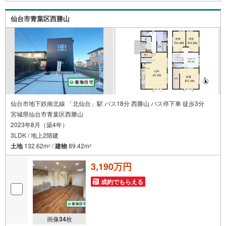
資料請求も大歓迎です ⇒お電話に抵抗がある方も安心して
お問い合わせください
仙台市青葉区西勝山
仙台市地下鉄南北線 「北仙台」駅 バス18分 西勝山 バス停下車 徒歩3分
宮城県仙台市青葉区西勝山
2023年8月（築4年）
3LDK / 地上2階建
土地
132.62m
/
建物
89.42m
2
2
3,190万円
成約でもらえる
画像
34
枚