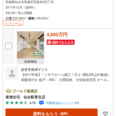
宮城県仙台市青葉区荒巻本沢3丁目
2017年12月（築9年）
4SLDK / 地上2階建
土地
223.38m
/
建物
149.04m
2
2
リフォーム
4,850万円
成約でもらえる
画像
36
枚
おすすめポイント
【2017年築】* ミサワホーム施工！広さ 2階LDKは21帖超×
床暖房付き 納戸・WIC・土間収納、大型収納充実 オール電
化・一部リフォーム済み 2台駐車可能×カーポート付き * 未
掲載物件のご提案・ご案内も可能です * アピールポイント
ゴールド推奨店
*■「ミサワホーム」施工、優れた支持力、高い品質の安
東海住宅 仙台駅東支店
定、地震への強い抵抗力、タイガーパイル工法 ■キッチン
4.75
不動産会社レビュー 8件
での作業が捗る「II型キッチン」×魅力的な収納豊富なシス
テムキッチン！■お子様やペットがいるご家庭でも安全に活
資料をもらう
（無料）
用可能なLDKには床暖房付き ■お友達にも喜ばれる、オシ