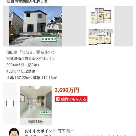
仙台市青葉区中山5丁目
＜豊富な不動産知識＞
戸建・マンション・土地...と種別を問わず不動産を取り扱っております。
更に教育施設や商業施設、子育て環境や行政などの地域情報を総合し、お
客様により良い物件選びをして頂けるよう、しっかりとサポートさせて頂
きます。
2.＜経験豊富なスタッフ＞
当社では【購入】【売却】【引っ越し】【リフォーム】など住宅に関する
様々なご質問はもちろん、ご購入時に気になる住宅ローン各種税金につい
ても、誠心誠意ご説明させて頂きます。
仙山線 「北仙台」駅 徒歩37分
各店舗ではキッズスペースも完備！お子様連れのご家族様で是非お越しく
宮城県仙台市青葉区中山5丁目
ださい。
2024年6月（築3年）
営業時間:10:00～18:00（定休日火・水曜日※店舗により変動あり）
4LDK / 地上2階建
現地のご案内も可能ですので、どうぞお気軽にお問い合わせください！
土地
167.22m
/
建物
110.13m
2
2
3,690万円
成約でもらえる
画像
36
枚
おすすめポイント
日下 龍一