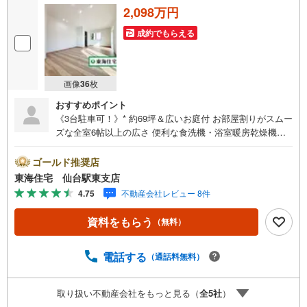
2,098万円
成約でもらえる
画像
36
枚
おすすめポイント
《3台駐車可！》* 約69坪＆広いお庭付 お部屋割りがスムー
ズな全室6帖以上の広さ 便利な食洗機・浴室暖房乾燥機あ
り 全室フローリング・収納付き 2階全室から出入り可能な
広々バルコニー * 未掲載物件のご提案・ご案内も可能です
ゴールド推奨店
* アピールポイント *■家事の手間が省ける！便利・清潔的
東海住宅 仙台駅東支店
な食洗機付き新品システムキッチン ■全室に照明器具付き
4.75
不動産会社レビュー 8件
のため、ご入居がスムーズ！■お子様が成長しても窮屈感を
感じさせない全室6帖以上のゆとりある広さ〇。■お洗濯物
資料をもらう
（無料）
や寝具類も同時に干せる広々バルコニー ■本格的BBQも楽
しめる広いお庭付きのお家 :） 周辺環境 *・北中山小学校:
徒歩15分・南中山中学校:徒歩20分・ミニストップ南中山
電話する
（通話料無料）
店:徒歩15分・ヨークベニマル南中山店:徒歩17分 お問い合
わせについて *・当日のご予約も承っております！お気軽
取り扱い不動産会社をもっと見る（
全
5
社
）
にお電話下さい！・来社はもちろん、メールでのご相談、