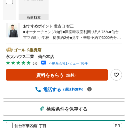
画像
12
枚
おすすめポイント
世古口 智正
■オーナーチェンジ物件■満室時表面利回り約5.75％■仙台
市立通町小学校 徒歩約2分■見学・来場予約で3000円分の
選べるデジタルギフトプレゼント実施中■デジコ詳細はHP
参照～永大ハウス工業の強み～仙台市を中心に宮城県内の
ゴールド推奨店
多数店舗で展開中！こちらでは当社の強みを大きく2つに分
永大ハウス工業 仙台本店
けてご紹介！1.＜豊富な不動産知識＞戸建・マンション・
5.0
不動産会社レビュー 16件
土地...と種別を問わず不動産を取り扱っております。更に
教育施設や商業施設、子育て環境や行政などの地域情報を
資料をもらう
（無料）
総合し、お客様により良い物件選びをして頂けるよう、し
っかりとサポートさせて頂きます。2.＜経験豊富なスタッ
フ＞当社では【購入】【売却】【引っ越し】【リフォー
電話する
（通話料無料）
ム】など住宅に関する様々なご質問はもちろん、ご購入時
に気になる住宅ローン各種税金についても、誠心誠意ご説
こ
明させて頂きます。各店舗ではキッズスペースも完備！お
検索条件を保存する
の
子様連れのご家族様で是非お越しください。営業時間:10:0
検
0～18:00（定休日火・水曜日※店舗により変動あり）現地の
ご案内も可能ですので、どうぞお気軽にお問い合わせくだ
索
仙台市泉区館1丁目
PR