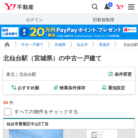
Yahoo!不動産
検索
通知
i
ログイン
ID新規取得
中古一戸建て
宮城県
仙台市
青葉区
北仙台駅
北仙台駅（宮城県）の中古一戸建て
東北｜北仙台駅
条件変更
おすすめ順
検索条件保存
通知設定
34
件
すべての物件をチェックする
仙台市青葉区中山5丁目