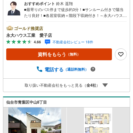
おすすめポイント
鈴木 遥翔
■最寄りのバス停まで徒歩約3分！■サンルーム付きで陽当
たり良好！■各居室収納＋階段下収納付き！～永大ハウス工
業の強み～仙台市を中心に宮城県内の多数店舗で展開中！
こちらでは当社の強みを大きく2つに分けてご紹介！1.＜豊
ゴールド推奨店
富な不動産知識＞戸建・マンション・土地...と種別を問わ
永大ハウス工業 愛子店
ず不動産を取り扱っております。更に教育施設や商業施
4.66
不動産会社レビュー 18件
設、子育て環境や行政などの地域情報を総合し、お客様に
より良い物件選びをして頂けるよう、しっかりとサポート
資料をもらう
（無料）
させて頂きます。2.＜経験豊富なスタッフ＞当社では【購
入】【売却】【引っ越し】【リフォーム】など住宅に関す
る様々なご質問はもちろん、ご購入時に気になる住宅ロー
電話する
（通話料無料）
ン各種税金についても、誠心誠意ご説明させて頂きます。
各店舗ではキッズスペースも完備！お子様連れのご家族様
取り扱い不動産会社をもっと見る（
全
4
社
）
で是非お越しください。営業時間:10:00～18:00（定休日
火・水曜日※店舗により変動あり）現地のご案内も可能です
ので、どうぞお気軽にお問い合わせください！
仙台市青葉区中山8丁目