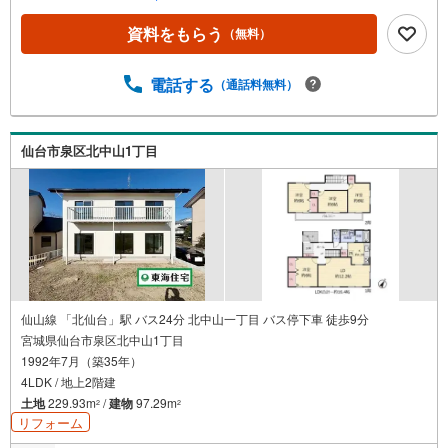
豊富な間取！断熱性能にこだわったZEH水準省エネ住宅 *
ライフインフォメーション 仙台市立中山小学校:徒歩15分
資料をもらう
（無料）
仙台市立中山中学校:徒歩7分ウジエスーパー 中山店:徒歩7
分*購入サポート情報 1.お客様のご希望・弊社おすすめの金
融機関での住宅ローン事前審査を行えます （無料）既存ロ
電話する
（通話料無料）
ーンがある方や借入金額の目安が知りたい人もお気軽にご
相談下さい 2.ご来店・ご見学の際に、弊社社員がご自宅ま
で送迎させていただきます ご希望の際は、事前にご予約を
仙台市泉区北中山1丁目
お願い致します
仙山線 「北仙台」駅 バス24分 北中山一丁目 バス停下車 徒歩9分
宮城県仙台市泉区北中山1丁目
1992年7月（築35年）
4LDK / 地上2階建
土地
229.93m
/
建物
97.29m
2
2
リフォーム