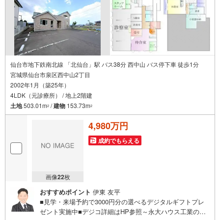
仙台市地下鉄南北線 「北仙台」駅 バス38分 西中山 バス停下車 徒歩1分
宮城県仙台市泉区西中山2丁目
2002年1月（築25年）
4LDK（元診療所） / 地上2階建
土地
503.01m
/
建物
153.73m
2
2
4,980万円
成約でもらえる
画像
22
枚
おすすめポイント
伊東 友平
■見学・来場予約で3000円分の選べるデジタルギフトプレ
ゼント実施中■デジコ詳細はHP参照～永大ハウス工業の強