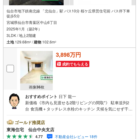
仙台市地下鉄南北線 「北仙台」駅 バス10分 桜ケ丘県営住宅前 バス停下車
徒歩5分
宮城県仙台市青葉区中山6丁目
2025年1月（築2年）
3LDK / 地上2階建
土地
129.68m
/
建物
102.6m
2
2
3,898万円
成約でもらえる
画像
36
枚
おすすめポイント
日下 龍一
新価格《市内も見渡せる2階リビングの間取*》 駐車並列2
台 食洗機＋タッチレス水栓のキッチン 天候を気にせず干せ
るランドリールーム 断熱性能にこだわったZEH水準省エネ
住宅 弊社売主につき仲介手数料不要 *アピールポイント 開
ゴールド推奨店
放感ある2階リビングは、市内も見渡せる眺望の良さ シュ
東海住宅 仙台中央支店
ーズクローク・ファミリークローク・パントリーなど収納
4.77
不動産会社レビュー 18件