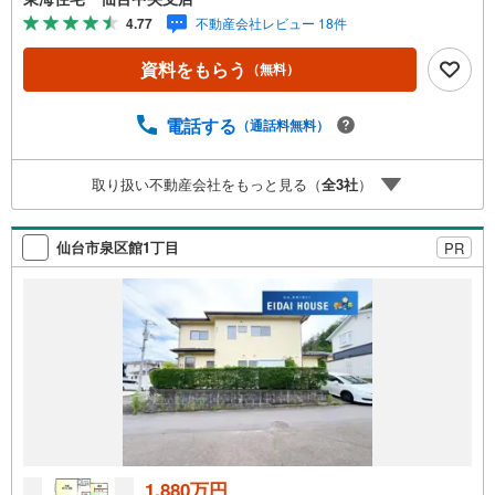
テリアやメモも貼れるマグネットボード！*ライフインフォ
4.77
不動産会社レビュー 18件
メーション イオン仙台中山店:徒歩8分ヨークベニマル:徒歩
7分中山中学校:徒歩9分*購入サポート情報 1.お客様のご希
資料をもらう
（無料）
望・弊社おすすめの金融機関での住宅ローン事前審査を行
えます （無料）既存ローンがある方や借入金額の目安が知
りたい人もお気軽にご相談下さい 2.ご来店・ご見学の際
電話する
（通話料無料）
に、弊社社員がご自宅まで送迎させていただきます ご希望
の際は、事前にご予約をお願い致します
取り扱い不動産会社をもっと見る（
全
3
社
）
仙台市泉区館1丁目
PR
1,880万円