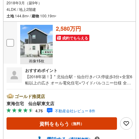
2018年3月（築9年）
4LDK / 地上2階建
土地
144.8m
/
建物
100.19m
2
2
2,580万円
成約でもらえる
画像
15
枚
おすすめポイント
【2018年築！】* 北仙台駅・仙台行きバス停徒歩3分×全室6
帖以上の広さ オール電化住宅×ワイドバルコニー仕様 全室
容量たっぷりクローゼット付き 縦列2台分駐車スペース *
未掲載物件のご提案・ご案内も可能です * アピールポイン
ゴールド推奨店
ト *■出来たてのお料理の配膳・後片付けもラクチンなカウ
東海住宅 仙台駅東支店
ンター付オープンキッチン ■キッチン回りのお手入れがし
4.75
不動産会社レビュー 8件
やすいオール電化住宅*。・■お洋服や荷物が増えても安心
な全室容量たっぷりクローゼット付き ■在宅ワークや趣味
資料をもらう
（無料）
部屋を設けたいファミリーにも最適な広々4LDK！■お洗濯
物や寝具類も同時に干せるワイドバルコニー仕様 :） 周辺
環境 *・川平小学校:徒歩17分・中山中学校:徒歩7分・ロー