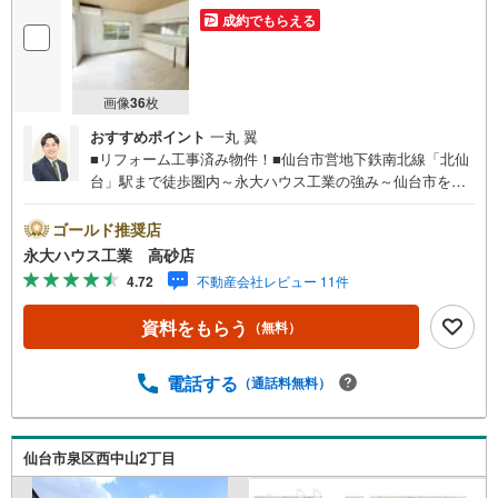
成約でもらえる
画像
36
枚
おすすめポイント
一丸 翼
■リフォーム工事済み物件！■仙台市営地下鉄南北線「北仙
台」駅まで徒歩圏内～永大ハウス工業の強み～仙台市を中
心に宮城県内の多数店舗で展開中！こちらでは当社の強み
を大きく2つに分けてご紹介！1.＜豊富な不動産知識＞戸
ゴールド推奨店
建・マンション・土地...と種別を問わず不動産を取り扱っ
永大ハウス工業 高砂店
ております。更に教育施設や商業施設、子育て環境や行政
4.72
不動産会社レビュー 11件
などの地域情報を総合し、お客様により良い物件選びをし
て頂けるよう、しっかりとサポートさせて頂きます。2.＜
資料をもらう
（無料）
経験豊富なスタッフ＞当社では【購入】【売却】【引っ越
し】【リフォーム】など住宅に関する様々なご質問はもち
ろん、ご購入時に気になる住宅ローン各種税金について
電話する
（通話料無料）
も、誠心誠意ご説明させて頂きます。各店舗ではキッズス
ペースも完備！お子様連れのご家族様で是非お越しくださ
い。営業時間:10:00～18:00（定休日火・水曜日※店舗によ
仙台市泉区西中山2丁目
り変動あり）現地のご案内も可能ですので、どうぞお気軽
にお問い合わせください！