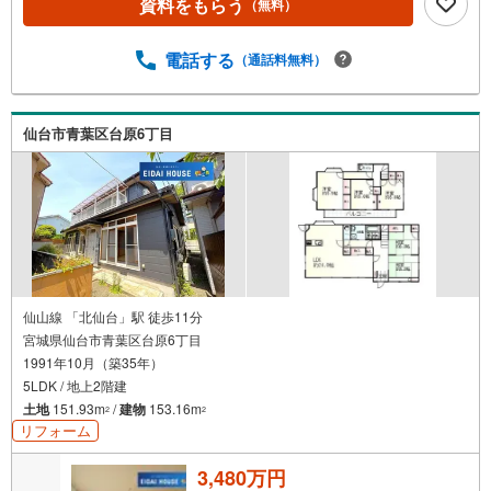
資料をもらう
（無料）
乾燥機付き 。 周辺環境 *・館小学校:徒歩15分・館中学校:
徒歩6分・ローソン小角店:徒歩16分・ヤマザワ住吉台店:車
で6分 お問い合わせについて *・当日のご予約も承っており
電話する
（通話料無料）
ます！お気軽にお電話下さい！・来社はもちろん、メール
でのご相談、資料請求も大歓迎です ⇒お電話に抵抗がある
方も安心してお問い合わせください
仙台市青葉区台原6丁目
仙山線 「北仙台」駅 徒歩11分
宮城県仙台市青葉区台原6丁目
1991年10月（築35年）
5LDK / 地上2階建
土地
151.93m
/
建物
153.16m
2
2
リフォーム
3,480万円