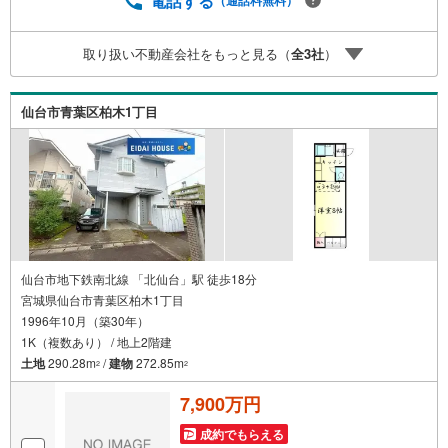
電話する
（通話料無料）
ソン川平一丁目店:徒歩13分・ウジエスーパー中山店:徒歩9
分 お問い合わせについて *・当日のご予約も承っておりま
取り扱い不動産会社をもっと見る（
全
3
社
）
す！お気軽にお電話下さい！・来社はもちろん、メールで
のご相談、資料請求も大歓迎です ⇒お電話に抵抗がある方
も安心してお問い合わせください
仙台市青葉区柏木1丁目
仙台市地下鉄南北線 「北仙台」駅 徒歩18分
宮城県仙台市青葉区柏木1丁目
1996年10月（築30年）
1K（複数あり） / 地上2階建
土地
290.28m
/
建物
272.85m
2
2
7,900万円
成約でもらえる