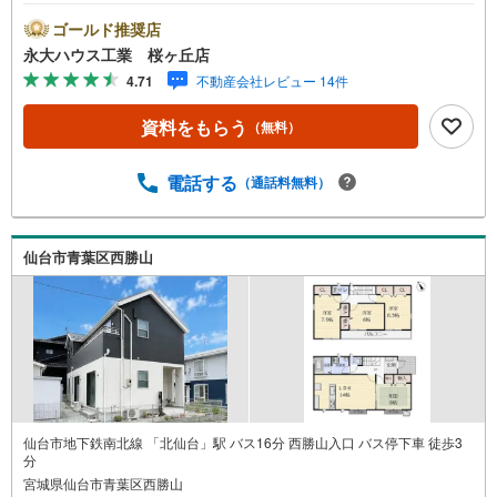
み～仙台市を中心に宮城県内の多数店舗で展開中！こちら
では当社の強みを大きく2つに分けてご紹介！1.＜豊富な不
ゴールド推奨店
動産知識＞戸建・マンション・土地...と種別を問わず不動
永大ハウス工業 桜ヶ丘店
産を取り扱っております。更に教育施設や商業施設、子育
4.71
不動産会社レビュー 14件
て環境や行政などの地域情報を総合し、お客様により良い
物件選びをして頂けるよう、しっかりとサポートさせて頂
資料をもらう
（無料）
きます。2.＜経験豊富なスタッフ＞当社では【購入】【売
却】【引っ越し】【リフォーム】など住宅に関する様々な
ご質問はもちろん、ご購入時に気になる住宅ローン各種税
電話する
（通話料無料）
金についても、誠心誠意ご説明させて頂きます。各店舗で
はキッズスペースも完備！お子様連れのご家族様で是非お
越しください。営業時間:10:00～18:00（定休日火・水曜日
仙台市青葉区西勝山
※店舗により変動あり）現地のご案内も可能ですので、どう
ぞお気軽にお問い合わせください！
仙台市地下鉄南北線 「北仙台」駅 バス16分 西勝山入口 バス停下車 徒歩3
分
宮城県仙台市青葉区西勝山