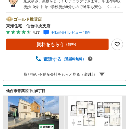
完成済み、実物をじっくりチェックできます。中山小学校
徒歩10分 中山中学校徒歩8分なので通学も安心 《ココが
ポイント *》 並列2台駐車可能なゆとりのカースペース●主
寝室には大容量の収納が可能なウォークインクローゼット
ゴールド推奨店
を配置 手に優しい、後片づけおまかせの食洗機。ママも食
東海住宅 仙台中央支店
後のだんらんに加われます 雨の日のお洗濯にも大活躍な浴
4.77
不動産会社レビュー 18件
室乾燥機付■環境と家計に優しいオール電化住宅《周辺環境
*》●ウジエスーパー 中山店/徒歩7分●ヨークベニマル仙台
資料をもらう
（無料）
中山店/徒歩13分●ウエルシア仙台中山店/徒歩5分●河村内科
外科クリニック/徒歩4分《ご予約・ご案内 *》お仕事終わり
や、ご出勤前などの早朝・夜間の営業時間外でもお客様の
電話する
（通話料無料）
ご要望に合わせて、ご対応させて頂きます！
取り扱い不動産会社をもっと見る（
全
3
社
）
仙台市青葉区中山6丁目