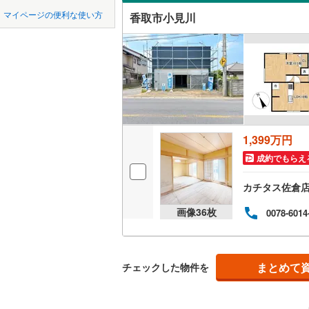
中国
鳥取
マイページの便利な使い方
香取市小見川
吹き抜け
横浜線
(
68
四国
徳島
二世帯向
相模線
(
57
サービス
五日市線
(
九州・沖縄
福岡
京浜東北
立地
総武線
(
46
最寄りの
1,399万円
0
0
0
0
0
0
該当物件
該当物件
該当物件
該当物件
該当物件
該当物件
件
件
件
件
件
件
東北新幹
成約でもらえ
配置、向き、
秋田新幹
カチタス佐倉
前道6m
画像
36
枚
0078-6014
地下鉄
東京メト
平坦地
（
東京メト
LD
東京メト
まとめて
チェックした物件を
リビング
東京メト
（
1
）