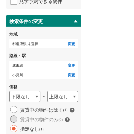
見学予約できる物件
ペ
横浜市営地下鉄ブルーライン
(
383
)
ー
ジ
に
検索条件の変更
保
存
地域
いすみ鉄道
(
17
)
す
る
都道府県 未選択
変更
関東鉄道常総線
(
80
)
路線・駅
銚子電気鉄道
(
3
)
成田線
変更
上信電鉄上信線
(
64
)
小見川
変更
埼玉新都市交通伊奈線
(
172
)
価格
京成成田高速鉄道アクセス線
(
6
)
下限なし
上限なし
~
京成千葉線
(
60
)
賃貸中の物件は除く
(
1
)
京成松戸線
(
293
)
賃貸中の物件のみ
(
0
)
芝山鉄道
(
3
)
指定なし
(
1
)