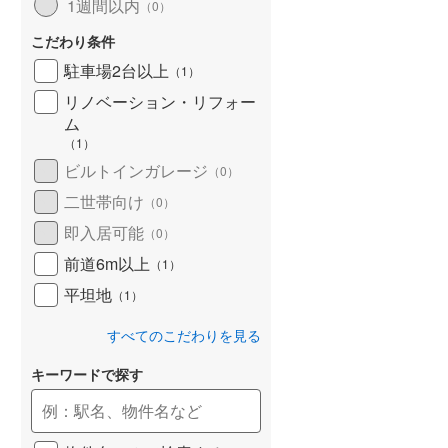
1週間以内
（
0
）
こだわり条件
駐車場2台以上
（
1
）
リノベーション・リフォー
ム
（
1
）
ビルトインガレージ
（
0
）
二世帯向け
（
0
）
即入居可能
（
0
）
前道6m以上
（
1
）
平坦地
（
1
）
すべてのこだわりを見る
らえる
成約でもらえる
成約でもらえる
建て
新築一戸建て
新築一戸建て
キーワードで探す
1,988万円
2,088万円
77m
建物面積 95.58m
建物面積 94.77m
2
2
2
4LDK
4LDK