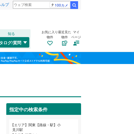
ヘルプ
100カメ
検索
お気に入り
最近見た
マイ
知る
物件
物件
ページ
水郡線
(
99
)
タログ/質問
上越線
(
129
)
福島
水戸線
(
91
)
(
33
)
(
15
)
(
28
)
栃木
群馬
山梨
信越本線
(
60
)
総武本線
(
395
)
トイレ２か所
（
0
）
(
1
)
(
2
)
(
4
)
太陽光発電システム
（
0
）
京葉線
(
77
)
指定中の検索条件
久留里線
(
102
)
和歌山
山手線
(
209
)
エリア
関東【路線・駅】小
見川駅
武蔵野線
(
616
)