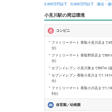
東武伊勢
2,500万円以下
3,000万円以下
築古・築
ウッドデ
東武小泉
小見川駅の周辺環境
構造・規模・
東武鬼怒
耐震、免
東武東上
コンビニ
（
0
）
西武池袋
ファミリーマート 香取小見川店まで456
オンライン対
分)
西武新宿
ファミリーマート 香取野田店まで891m
オンライ
西武多摩
分)
西武山口
セブンイレブン 小見川東まで897m (徒
オンライ
セブンイレブン 香取小見川まで1,141m
京王相模
分)
小田急江
ファミリーマート 香取小川店まで1,190
5分)
東急多摩
東急池上
保育園／幼稚園