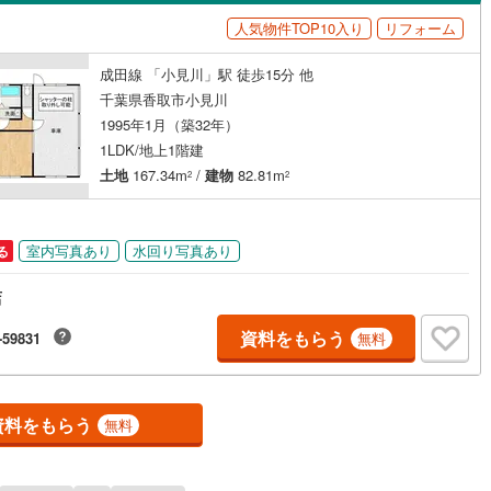
島根
岡山
広島
山口
人気物件TOP10入り
リフォーム
（
0
）
バリアフリー住宅
（
0
）
5
)
根岸線
(
184
)
香川
愛媛
高知
成田線 「小見川」駅 徒歩15分 他
け
（
0
）
平屋・1階建て
（
1
）
7
)
中央本線（JR東日本）
(
599
)
保存した条件を見る
千葉県香取市小見川
ルーム（納戸）
（
0
）
84
)
八高線
(
422
)
佐賀
長崎
熊本
大分
1995年1月（築32年）
1LDK/地上1階建
線
(
818
)
常磐線（各駅停車）
(
299
)
土地
167.34m
/
建物
82.81m
2
2
6
)
御殿場線
(
52
)
駅が始発駅
（
0
）
海まで2km以内
（
0
）
この条件で検索する
この条件で検索する
この条件で検索する
この条件で検索する
この条件で検索する
この条件で検索する
市区町村以下を選択
市区町村を選択す
駅を選択する
線
(
202
)
上越新幹線
(
200
)
室内写真あり
水回り写真あり
る
建ち方、日当たり
線
(
78
)
北陸新幹線
(
199
)
店
以上
（
1
）
角地
（
0
）
資料をもらう
-59831
無料
ロ銀座線
(
37
)
東京メトロ丸ノ内線
(
154
)
1
）
ロ日比谷線
(
98
)
東京メトロ東西線
(
143
)
ロ有楽町線
(
161
)
東京メトロ半蔵門線
(
30
)
資料をもらう
無料
ダイニング15畳以上
ロ副都心線
(
180
)
都営浅草線
(
68
)