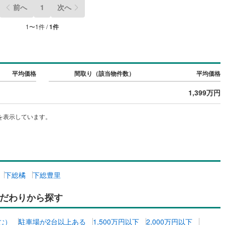
線
(
147
)
都営大江戸線
(
176
)
前へ
1
次へ
地下鉄グリーンライン
1
〜
1
件 /
1
件
ッチン
（
0
）
対面キッチン
（
0
）
渓谷鐵道
(
22
)
真岡鐵道
(
38
)
契約、入居関連など
平均価格
間取り（該当物件数）
平均価格
イトレール
(
94
)
関東鉄道竜ケ崎線
(
32
)
能
（
0
）
1,399万円
鉄道大洗鹿島線
(
138
)
ひたちなか海浜鉄道湊線
(
39
)
を表示しています。
72
)
千葉都市モノレール
(
134
)
機あり
（
1
）
鉄道上毛線
(
115
)
秩父鉄道
(
184
)
線
(
36
)
つくばエクスプレス
(
286
)
402
)
京成押上線
(
54
)
下総橘
下総豊里
インクローゼット
床下収納
（
1
）
線
(
54
)
京成千原線
(
79
)
だわりから探す
北総線
(
166
)
山万ユーカリが丘線
(
34
)
庭
む）
駐車場が2台以上ある
1,500万円以下
2,000万円以下