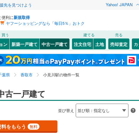
Yahoo! JAPAN
援先を見つけよう
と便利に
新規取得
ヤフーショッピングなら「毎日5％」おトク
検索条件を保存しました
買う
建てる
売る
721
)
常磐線
(
513
)
リノベーション
ョン
新築一戸建て
中古一戸建て
注文住宅
土地
売却査定
カ
この検索条件の新着物件通知は、
マイページ
から設定できます。
7
)
高崎線
(
683
)
ション・リフォーム
築古・築30年以上
（
1
）
岩手
宮城
秋田
山形
)
両毛線
(
343
)
2
)
(
9
)
(
10
)
(
9
)
(
19
)
(
5
)
(
5
)
関東、小見川駅
神奈川
埼玉
千葉
茨城
1
)
烏山線
(
91
)
千葉県
香取市
小見川駅の物件一覧
ライン（宇都宮～逗子）
湘南新宿ライン（前橋～小田原）
0
）
オール電化
（
0
）
長野
富山
石川
福井
中古一戸建て
)
(
5
)
(
4
)
(
2
)
(
2
)
(
1
)
(
1
)
(
1,238
)
検索条件を保存する
台以上
（
1
）
ビルトインガレージ
（
0
）
3
)
内房線
(
329
)
閉じる
閉じる
お気に入りリストを見る
お気に入りリストを見る
閉じる
閉じる
岐阜
静岡
三重
並び替え
タ付インターホン
防犯カメラ
（
0
）
マイページ
8
)
鹿島線
(
10
)
兵庫
京都
滋賀
奈良
資料をもらう
無料
2
)
東海道本線
(
552
)
)
(
1
)
全体
4
)
鶴見線
(
44
)