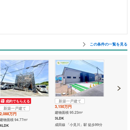
この条件の一覧を見る
新築一戸建て
成約でもらえる
成約でも
3,150万円
新築一戸建て
新築一戸
建物面積 95.23m
2
2,088万円
2,088万円
3LDK
建物面積 94.77m
建物面積 94.
2
成田線 「小見川」駅 徒歩99分
4LDK
4LDK