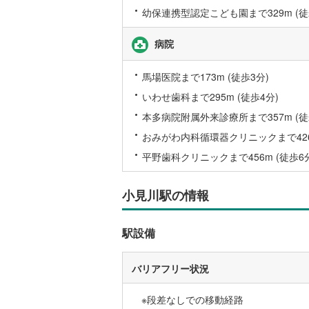
こどもの
幼保連携型認定こども園まで329m (徒
京急空港
病院
京急久里
馬場医院まで173m (徒歩3分)
ゆりかも
いわせ歯科まで295m (徒歩4分)
相模鉄道
本多病院附属外来診療所まで357m (徒
横浜高速
おみがわ内科循環器クリニックまで426m
箱根登山
平野歯科クリニックまで456m (徒歩6
伊豆箱根
小見川駅の情報
多摩モノ
駅設備
バリアフリー状況
※段差なしでの移動経路