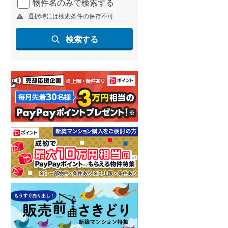
物件名のみで検索する
見川」駅 徒歩24分
成田線 「小見川」駅 徒歩7分
成田線 「小見川」駅 徒歩
他
他
選択時には検索条件の保存不可
検索する