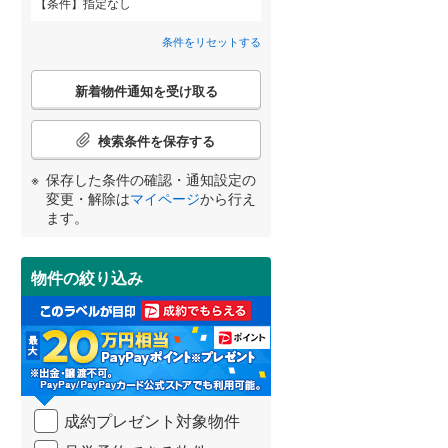
条件
指定なし
間取り変更可能
（
0
）
横須賀線
(
278
)
条件をリセットする
3階建て以上
（
0
）
青梅線
(
166
)
こ
新着物件通知を受け取る
の
小海線
(
5
)
宮崎
鹿児島
沖縄
検
索
検索条件を保存する
埼京線
(
392
)
条
件
保存した条件の確認・通知設定の
身延線
(
172
)
で
小学校まで1km以内
（
0
）
変更・解除は
マイページ
から行え
通
する
る
条件をリセットする
条件をリセットする
条件をリセットする
条件をリセットする
条件をリセットする
条件をリセットする
ます。
山形新幹線
(
149
)
知
を
東海道新幹線
(
34
)
受
物件の絞り込み
南道路
（
0
）
け
取
東京メトロ丸ノ内方南支線
(
30
)
る
・
東京メトロ千代田線
(
115
)
条
件
東京メトロ南北線
(
87
)
を
成約プレゼント対象物件
マ
都営三田線
(
119
)
イ