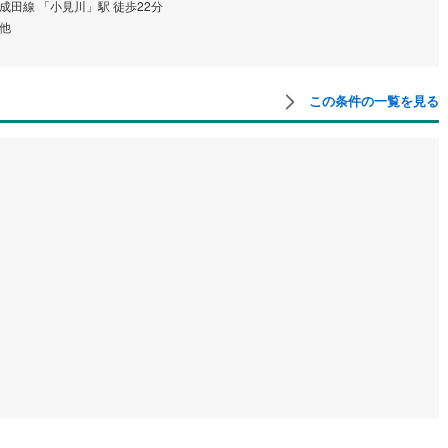
成田線 「小見川」駅 徒歩22分
成田線 「小
他
他
この条件の一覧を見る