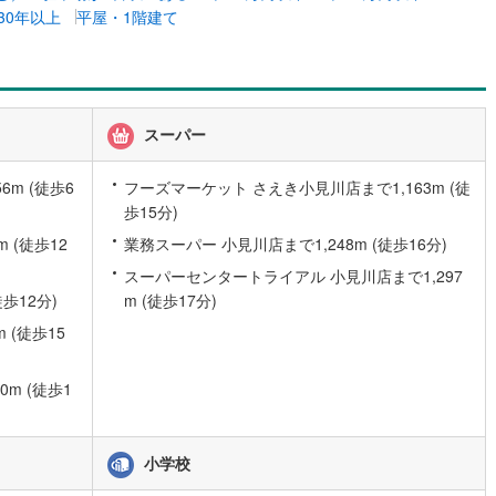
崎線
(
941
)
東武亀戸線
(
29
)
30年以上
平屋・1階建て
ッキあり
（
0
）
線
(
77
)
東武佐野線
(
50
)
施工・品質・工法関連
川線
(
8
)
東武宇都宮線
(
120
)
震、制震構造
住宅性能評価付き
（
0
）
線
(
829
)
東武越生線
(
135
)
スーパー
線
(
682
)
西武秩父線
(
94
)
m (徒歩6
フーズマーケット さえき小見川店まで1,163m (徒
応
歩15分)
線
(
531
)
西武国分寺線
(
70
)
 (徒歩12
業務スーパー 小見川店まで1,248m (徒歩16分)
ン内見(相談)可
（
0
）
IT重説可
（
0
）
川線
(
35
)
西武拝島線
(
123
)
スーパーセンタートライアル 小見川店まで1,297
線
(
35
)
京王線
(
288
)
歩12分)
m (徒歩17分)
ン対応とは？
 (徒歩15
原線
(
281
)
京王井の頭線
(
125
)
ノ島線
(
353
)
小田急多摩線
(
91
)
m (徒歩1
川線
(
27
)
東急大井町線
(
100
)
線
(
69
)
東急世田谷線
(
49
)
小学校