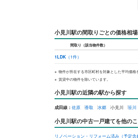
都営新宿
キッチン
横浜市営
(
159
)
独立型キ
小見川駅の間取りごとの価格相場
私鉄・その他
わたらせ
販売、価格、
間取り（該当物件数）
宇都宮ラ
即入居可
1LDK
（
1
件）
鹿島臨海
浴室
物件が所在する市区町村を対象とした平均価格
小湊鐵道
(
賃貸中の物件を除いています。
浴室乾燥
上毛電気
小見川駅の近隣の駅から探す
流鉄流山
収納
京成本線
(
成田線：
佐原
香取
水郷
小見川
笹川
ウォーク
（
0
）
京成金町
小見川駅の中古一戸建てを他のこ
北総鉄道
バルコニー、
リノベーション・リフォーム済み（予定含