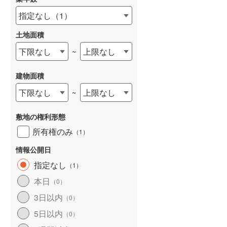
京急本線
(
251
)
指定なし
（
1
）
京急逗子線
(
41
)
土地面積
東京モノレール
(
2
)
下限なし
上限なし
~
相模鉄道本線
(
442
)
建物面積
横浜シーサイドライン
(
32
)
下限なし
上限なし
~
湘南モノレール江の島線
(
70
)
富士急行線
(
30
)
敷地の権利形態
所有権のみ
（
1
）
東葉高速鉄道
(
131
)
情報公開日
ディズニーリゾートライン
(
11
)
指定なし
（
1
）
本日
（
0
）
3日以内
（
0
）
5日以内
（
0
）