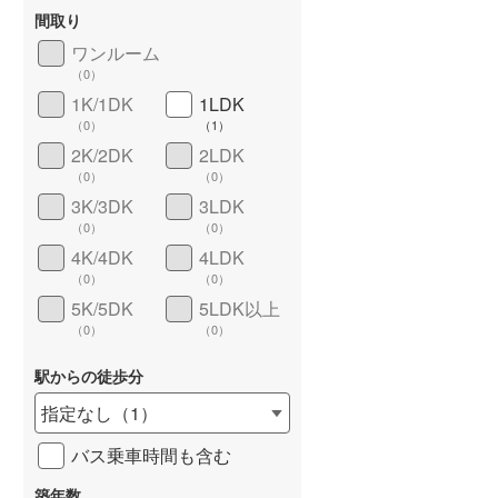
東武桐生線
(
50
)
間取り
東武日光線
(
158
)
ワンルーム
（
0
）
東武野田線
(
569
)
1K/1DK
1LDK
長期優良住宅
（
0
）
（
0
）
（
1
）
野岩鉄道会津鬼怒川線
(
1
)
2K/2DK
2LDK
西武有楽町線
(
31
)
（
0
）
（
0
）
3K/3DK
3LDK
西武多摩湖線
(
82
)
（
0
）
（
0
）
4K/4DK
4LDK
西武狭山線
(
56
)
（
0
）
（
0
）
京王高尾線
(
145
)
5K/5DK
5LDK以上
詳しく見る
（
0
）
（
0
）
小田急小田原線
(
905
)
駅からの徒歩分
東急東横線
(
225
)
指定なし
（
1
）
東急田園都市線
(
334
)
バス乗車時間も含む
東急目黒線
(
108
)
築年数