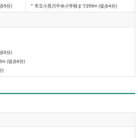
国線
(
73
)
東急新横浜線
(
61
)
歩5分)
市立小見川中央小学校まで259m (徒歩4分)
線
(
6
)
京急大師線
(
23
)
浜線
(
39
)
都電荒川線
(
107
)
め
(
0
)
都営日暮里・舎人ライナー
(
140
)
いずみ野線
(
153
)
相模鉄道新横浜線
(
60
)
歩5分)
鉄道みなとみらい線
(
32
)
江ノ島電鉄
(
96
)
 (徒歩6分)
鉄道
(
17
)
箱根登山ケーブルカー
(
1
)
分)
鉄道大雄山線
(
62
)
東京臨海高速鉄道りんかい線
(
15
)
レール
(
120
)
埼玉高速鉄道
(
250
)