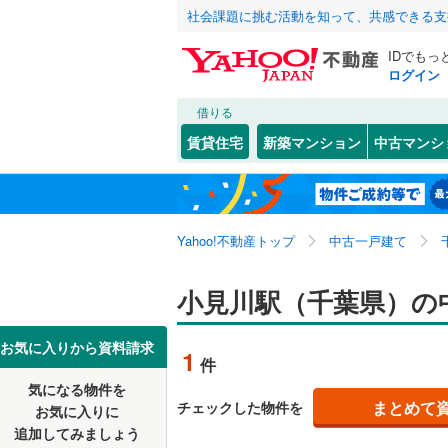
社会課題に挑む活動を知って、共感できる支
IDでもっ
ログイン
借りる
北海道
JR
北海道
東北本線
(
こだわり条件
リフォーム、
賃貸住宅
新築マンション
中古マンシ
川越線
(
30
リノベー
東北
青森
（
1
）
吾妻線
(
28
(
19
)
(
9
)
(
1
関東
東京
日光線
(
12
Yahoo!不動産トップ
中古一戸建て
設備
湘南新宿
床暖房
（
空港第２ビル
信越・北陸
新潟
小見川駅（千葉県）の
(
2
)
(
1
(
919
)
駐車場2
外房線
(
29
東海
愛知
(
2
)
お気に入りから資料請求
1
件
ＴＶモニ
成田線
(
15
気になる物件を
（
1
）
近畿
大阪
まとめて
チェックした物件を
東金線
(
13
お気に入りに
(
2
)
(
0
)
(
0
追加してみましょう
間取り、居室
南武線
(
17