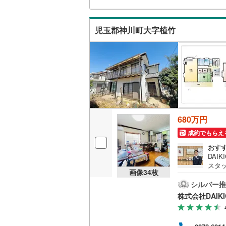
東武伊勢
ウッドデ
東武小泉
児玉郡神川町大字植竹
構造・規模・
東武鬼怒
耐震、免
東武東上
（
0
）
西武池袋
オンライン対
西武新宿
オンライ
西武多摩
680万円
成約でもらえ
西武山口
オンライ
おす
京王相模
DAI
スタ
画像
34
枚
小田急江
経験
住宅
シルバー推
東急多摩
続き
株式会社DAIKI
客様
東急池上
外に
す。