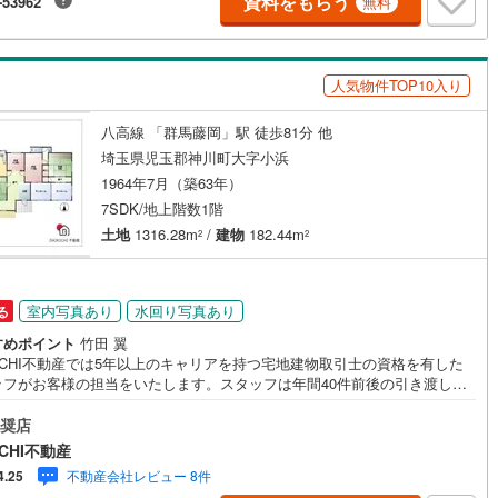
資料をもらう
-53962
無料
国線
(
73
)
東急新横浜線
(
60
)
線
(
7
)
京急大師線
(
21
)
人気物件TOP10入り
浜線
(
38
)
都電荒川線
(
107
)
め
(
0
)
都営日暮里・舎人ライナー
(
144
)
八高線 「群馬藤岡」駅 徒歩81分 他
埼玉県児玉郡神川町大字小浜
いずみ野線
(
160
)
相模鉄道新横浜線
(
60
)
1964年7月（築63年）
7SDK/地上階数1階
鉄道みなとみらい線
(
34
)
江ノ島電鉄
(
99
)
土地
1316.28m
/
建物
182.44m
2
2
鉄道
(
17
)
箱根登山ケーブルカー
(
1
)
鉄道大雄山線
(
61
)
東京臨海高速鉄道りんかい線
(
15
)
室内写真あり
水回り写真あり
る
レール
(
118
)
埼玉高速鉄道
(
258
)
すめポイント
竹田 翼
KICHI不動産では5年以上のキャリアを持つ宅地建物取引士の資格を有した
ッフがお客様の担当をいたします。スタッフは年間40件前後の引き渡しを
しておりますので、安心、安全のお取引ができる事をお約束いたします。
ローンや火災保険、ライフライン（電気、ガス、水道等）や税金の控除手
奨店
まで、不動産購入に関わる全ての手続きを私共がサポートいたします。お
CHI不動産
のご不明点は丁寧にご説明いたしますのでご安心ください。その他物件以
不動産会社レビュー 8件
4.25
かかる諸経費について、「どこに、なんで、いくら」全てご説明いたしま