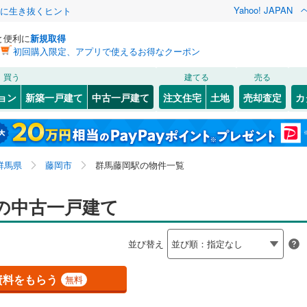
Yahoo! JAPAN
クに生き抜くヒント
と便利に
新規取得
初回購入限定、アプリで使えるお得なクーポン
検索条件を保存しました
買う
建てる
売る
724
)
常磐線
(
527
)
リノベーション
ョン
新築一戸建て
中古一戸建て
注文住宅
土地
売却査定
カ
この検索条件の新着物件通知は、
マイページ
から設定できます。
4
)
高崎線
(
666
)
ション・リフォーム
築古・築30年以上
（
10
）
岩手
宮城
秋田
山形
)
両毛線
(
337
)
箱根ケ崎
9
)
(
22
)
(
25
)
(
20
)
(
53
)
(
20
)
(
27
)
関東、群馬藤岡駅
神奈川
埼玉
千葉
茨城
1
)
烏山線
(
91
)
群馬県
藤岡市
群馬藤岡駅の物件一覧
ライン（宇都宮～逗子）
湘南新宿ライン（前橋～小田原）
0
）
オール電化
（
0
）
長野
富山
石川
福井
の中古一戸建て
(
1,221
)
)
(
3
)
(
6
)
(
2
)
(
16
)
(
6
)
(
15
)
検索条件を保存する
台以上
（
10
）
ビルトインガレージ
（
1
）
0
)
内房線
(
332
)
閉じる
閉じる
お気に入りリストを見る
お気に入りリストを見る
閉じる
閉じる
岐阜
静岡
三重
並び替え
タ付インターホン
防犯カメラ
（
0
）
マイページ
9
)
鹿島線
(
11
)
兵庫
京都
滋賀
奈良
資料をもらう
無料
7
)
東海道本線
(
552
)
全体
7
)
鶴見線
(
44
)