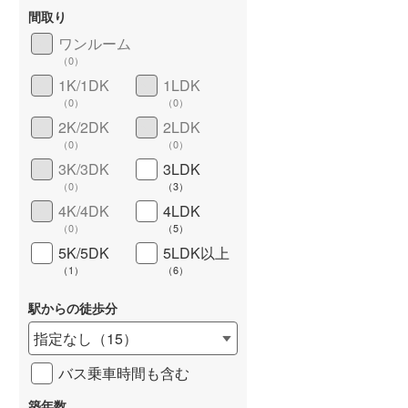
東武桐生線
(
50
)
間取り
東武日光線
(
158
)
ワンルーム
（
0
）
東武野田線
(
565
)
1K/1DK
1LDK
長期優良住宅
（
0
）
（
0
）
（
0
）
野岩鉄道会津鬼怒川線
(
1
)
2K/2DK
2LDK
西武有楽町線
(
29
)
（
0
）
（
0
）
3K/3DK
3LDK
西武多摩湖線
(
80
)
（
0
）
（
3
）
4K/4DK
4LDK
西武狭山線
(
55
)
（
0
）
（
5
）
京王高尾線
(
153
)
5K/5DK
5LDK以上
詳しく見る
（
1
）
（
6
）
小田急小田原線
(
925
)
駅からの徒歩分
東急東横線
(
225
)
指定なし
（
15
）
東急田園都市線
(
348
)
バス乗車時間も含む
東急目黒線
(
106
)
築年数