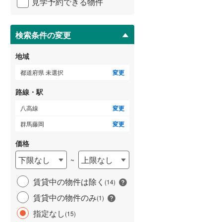
見学予約できる物件
ペ
横浜市営地下鉄ブルーライン
(
383
)
ー
ジ
に
検索条件の変更
保
存
地域
いすみ鉄道
(
17
)
す
る
都道府県 未選択
変更
関東鉄道常総線
(
77
)
路線・駅
銚子電気鉄道
(
3
)
八高線
変更
上信電鉄上信線
(
53
)
群馬藤岡
変更
埼玉新都市交通伊奈線
(
173
)
価格
京成成田高速鉄道アクセス線
(
7
)
下限なし
上限なし
~
京成千葉線
(
56
)
賃貸中の物件は除く
(
14
)
京成松戸線
(
292
)
賃貸中の物件のみ
(
1
)
芝山鉄道
(
5
)
指定なし
(
15
)