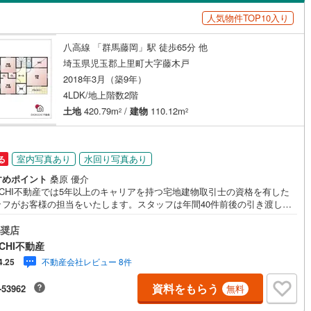
島根
岡山
広島
山口
人気物件TOP10入り
（
1
）
バリアフリー住宅
（
1
）
1
)
根岸線
(
188
)
香川
愛媛
高知
八高線 「群馬藤岡」駅 徒歩65分 他
け
（
0
）
平屋・1階建て
（
1
）
7
)
中央本線（JR東日本）
(
613
)
保存した条件を見る
埼玉県児玉郡上里町大字藤木戸
ルーム（納戸）
（
4
）
85
)
八高線
(
409
)
佐賀
長崎
熊本
大分
2018年3月（築9年）
4LDK/地上階数2階
線
(
821
)
常磐線（各駅停車）
(
302
)
土地
420.79m
/
建物
110.12m
2
2
0
)
御殿場線
(
52
)
駅が始発駅
（
0
）
海まで2km以内
（
0
）
この条件で検索する
この条件で検索する
この条件で検索する
この条件で検索する
この条件で検索する
この条件で検索する
市区町村以下を選択
市区町村を選択す
駅を選択する
線
(
202
)
上越新幹線
(
189
)
室内写真あり
水回り写真あり
る
建ち方、日当たり
すめポイント
桑原 優介
線
(
79
)
北陸新幹線
(
187
)
KICHI不動産では5年以上のキャリアを持つ宅地建物取引士の資格を有した
以上
（
2
）
角地
（
1
）
ッフがお客様の担当をいたします。スタッフは年間40件前後の引き渡しを
ロ銀座線
(
38
)
東京メトロ丸ノ内線
(
153
)
しておりますので、安心、安全のお取引ができる事をお約束いたします。
5
）
ローンや火災保険、ライフライン（電気、ガス、水道等）や税金の控除手
奨店
まで、不動産購入に関わる全ての手続きを私共がサポートいたします。お
ロ日比谷線
(
99
)
東京メトロ東西線
(
146
)
CHI不動産
のご不明点は丁寧にご説明いたしますのでご安心ください。その他物件以
不動産会社レビュー 8件
4.25
かかる諸経費について、「どこに、なんで、いくら」全てご説明いたしま
ロ有楽町線
(
161
)
東京メトロ半蔵門線
(
30
)
いつでもお気軽にお問い合わせください。
資料をもらう
ダイニング15畳以上
-53962
無料
ロ副都心線
(
180
)
都営浅草線
(
72
)