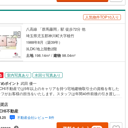
崎線
(
924
)
東武亀戸線
(
27
)
ッキあり
（
0
）
線
(
77
)
東武佐野線
(
52
)
人気物件TOP10入り
施工・品質・工法関連
川線
(
8
)
東武宇都宮線
(
121
)
八高線 「群馬藤岡」駅 徒歩72分 他
震、制震構造
住宅性能評価付き
（
0
）
線
(
824
)
東武越生線
(
137
)
埼玉県児玉郡神川町大字植竹
1988年8月（築39年）
線
(
676
)
西武秩父線
(
94
)
3LDK/地上階数2階
応
線
(
531
)
西武国分寺線
(
70
)
土地
198.14m
/
建物
98.04m
2
2
ン内見(相談)可
（
5
）
IT重説可
（
3
）
川線
(
36
)
西武拝島線
(
120
)
室内写真あり
水回り写真あり
る
線
(
35
)
京王線
(
292
)
ン対応とは？
すめポイント
武田 優一
原線
(
289
)
京王井の頭線
(
130
)
KICHI不動産では5年以上のキャリアを持つ宅地建物取引士の資格を有した
ッフがお客様の担当をいたします。スタッフは年間40件前後の引き渡しを
ノ島線
(
366
)
小田急多摩線
(
88
)
しておりますので、安心、安全のお取引ができる事をお約束いたします。
ローンや火災保険、ライフライン（電気、ガス、水道等）や税金の控除手
奨店
川線
(
27
)
東急大井町線
(
104
)
まで、不動産購入に関わる全ての手続きを私共がサポートいたします。お
CHI不動産
のご不明点は丁寧にご説明いたしますのでご安心ください。その他物件以
不動産会社レビュー 8件
4.25
線
(
68
)
東急世田谷線
(
51
)
かかる諸経費について、「どこに、なんで、いくら」全てご説明いたしま
いつでもお気軽にお問い合わせください。