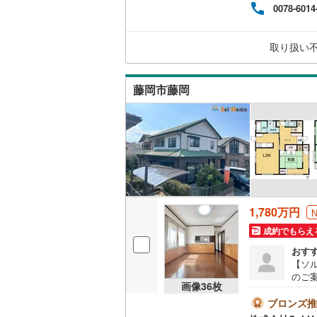
（無
0078-6014
が可
取り扱い
藤岡市藤岡
1,780万円
成約でもらえ
おす
【ソ
のご
画像
36
枚
見た
＝＝
ブロンズ推
9:0