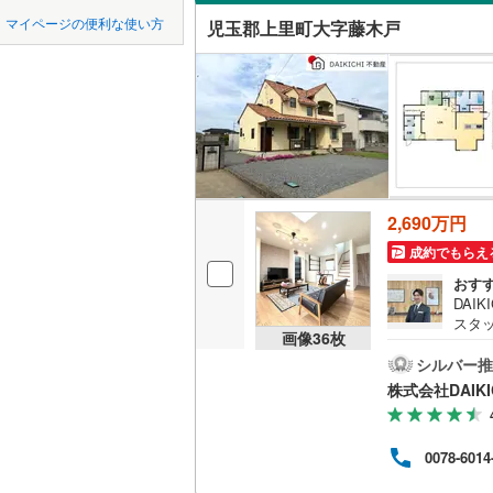
中国
鳥取
マイページの便利な使い方
児玉郡上里町大字藤木戸
吹き抜け
横浜線
(
70
四国
徳島
二世帯向
相模線
(
59
サービス
五日市線
(
九州・沖縄
福岡
京浜東北
立地
総武線
(
47
最寄りの
2,690万円
0
0
0
0
0
0
該当物件
該当物件
該当物件
該当物件
該当物件
該当物件
件
件
件
件
件
件
東北新幹
成約でもらえ
配置、向き、
おす
秋田新幹
DAI
前道6m
スタ
画像
36
枚
地下鉄
東京メト
経験
平坦地
（
住宅
シルバー推
続き
東京メト
株式会社DAIKI
客様
LD
外に
東京メト
す。
リビング
0078-6014
東京メト
（
3
）