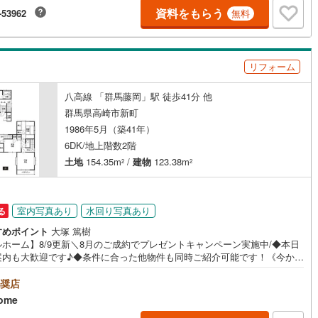
いつでもお気軽にお問い合わせください。
資料をもらう
-53962
無料
リフォーム
八高線 「群馬藤岡」駅 徒歩41分 他
群馬県高崎市新町
1986年5月（築41年）
6DK/地上階数2階
土地
154.35m
/
建物
123.38m
2
2
室内写真あり
水回り写真あり
る
すめポイント
大塚 篤樹
ルホーム】8/9更新＼8月のご成約でプレゼントキャンペーン実施中/◆本日
案内も大歓迎です♪◆条件に合った他物件も同時ご紹介可能です！《今から
い、資料が欲しい、ローン相談をしたい、小さな疑問なども大歓迎です♪》
＝＝＝＝＝＝＝＝＝＝＝＝＝＝＝＝＝＝＝＝＝＝＝＝＝＝＝＝【営業時間
奨店
0～19:00】（不定休）上記時間はお電話が繋がりやすくなっております。ぜ
ome
気軽にご連絡下さい！現地を見学される場合は「室内・現地を見学する