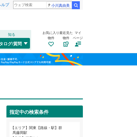
ヘルプ
小川真由美
検索
お気に入り
最近見た
マイ
知る
物件
物件
ページ
水郡線
(
100
)
タログ/質問
上越線
(
114
)
福島
水戸線
(
89
)
(
19
)
(
13
)
(
4
)
栃木
群馬
山梨
信越本線
(
42
)
総武本線
(
393
)
トイレ２か所
（
9
）
(
7
)
(
14
)
(
22
)
太陽光発電システム
（
0
）
京葉線
(
76
)
指定中の検索条件
久留里線
(
103
)
和歌山
山手線
(
206
)
エリア
関東【路線・駅】群
馬藤岡駅
武蔵野線
(
619
)