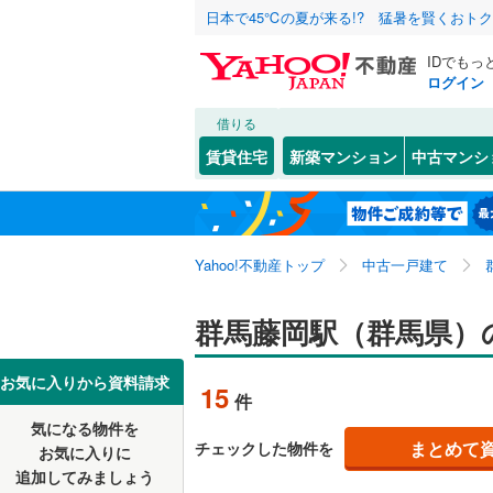
日本で45℃の夏が来る!? 猛暑を賢くおト
IDでもっ
ログイン
借りる
北海道
JR
北海道
東北本線
(
こだわり条件
リフォーム、
賃貸住宅
新築マンション
中古マンシ
川越線
(
30
リノベー
東北
青森
（
4
）
吾妻線
(
27
(
125
)
(
16
)
(
1
関東
東京
日光線
(
12
Yahoo!不動産トップ
中古一戸建て
設備
湘南新宿
床暖房
（
信越・北陸
新潟
群馬藤岡駅（群馬県）
(
925
)
(
10
)
(
4
)
(
2
駐車場2
外房線
(
29
東海
愛知
お気に入りから資料請求
15
件
ＴＶモニ
成田線
(
15
気になる物件を
（
5
）
近畿
大阪
まとめて
チェックした物件を
東金線
(
12
お気に入りに
追加してみましょう
間取り、居室
南武線
(
17