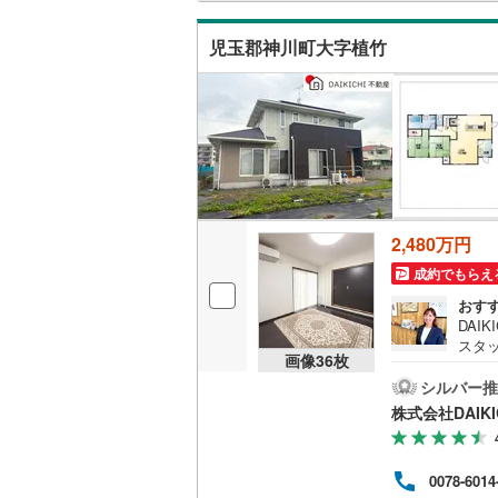
都営新宿
児玉郡神川町大字植竹
キッチン
横浜市営
(
160
)
独立型キ
私鉄・その他
わたらせ
販売、価格、
宇都宮ラ
即入居可
鹿島臨海
2,480万円
浴室
小湊鐵道
(
成約でもらえ
浴室乾燥
上毛電気
おす
DAI
流鉄流山
スタ
収納
画像
36
枚
経験
京成本線
(
住宅
シルバー推
ウォーク
続き
株式会社DAIKI
（
5
）
京成金町
客様
外に
す。
北総鉄道
バルコニー、
0078-6014