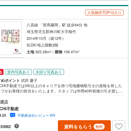
線
(
144
)
都営大江戸線
(
175
)
人気物件TOP10入り
地下鉄グリーンライン
ッチン
（
0
）
対面キッチン
（
4
）
八高線 「群馬藤岡」駅 徒歩64分 他
埼玉県児玉郡神川町大字植竹
渓谷鐵道
(
21
)
真岡鐵道
(
37
)
2014年10月（築12年）
契約、入居関連など
5LDK/地上階数2階
イトレール
(
94
)
関東鉄道竜ケ崎線
(
34
)
能
（
1
）
土地
925.28m
/
建物
108.47m
2
2
鉄道大洗鹿島線
(
140
)
ひたちなか海浜鉄道湊線
(
36
)
71
)
千葉都市モノレール
(
133
)
室内写真あり
水回り写真あり
る
機あり
（
2
）
鉄道上毛線
(
119
)
秩父鉄道
(
182
)
すめポイント
武田 慶子
KICHI不動産では5年以上のキャリアを持つ宅地建物取引士の資格を有した
線
(
37
)
つくばエクスプレス
(
288
)
ッフがお客様の担当をいたします。スタッフは年間40件前後の引き渡しを
しておりますので、安心、安全のお取引ができる事をお約束いたします。
405
)
京成押上線
(
57
)
ローンや火災保険、ライフライン（電気、ガス、水道等）や税金の控除手
奨店
インクローゼット
床下収納
（
2
）
まで、不動産購入に関わる全ての手続きを私共がサポートいたします。お
CHI不動産
線
(
52
)
京成千原線
(
80
)
のご不明点は丁寧にご説明いたしますのでご安心ください。その他物件以
不動産会社レビュー 8件
4.25
かかる諸経費について、「どこに、なんで、いくら」全てご説明いたしま
いつでもお気軽にお問い合わせください。
北総線
(
166
)
山万ユーカリが丘線
(
34
)
庭
資料をもらう
-53962
無料