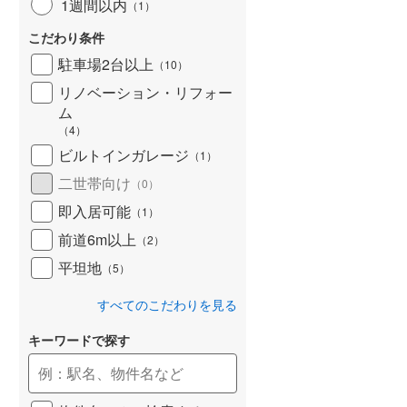
1週間以内
（
1
）
こだわり条件
駐車場2台以上
（
10
）
リノベーション・リフォー
ム
（
4
）
ビルトインガレージ
（
1
）
二世帯向け
（
0
）
即入居可能
（
1
）
前道6m以上
（
2
）
平坦地
（
5
）
すべてのこだわりを見る
キーワードで探す