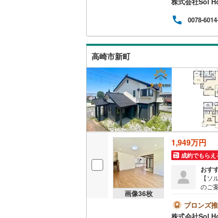
株式会社Sol H
ひお
（無
0078-6014
が可
高崎市新町
1,949万円
成約でもらえ
おす
【ソ
のご
画像
36
枚
見た
＝＝
ブロンズ推
9:0
株式会社Sol H