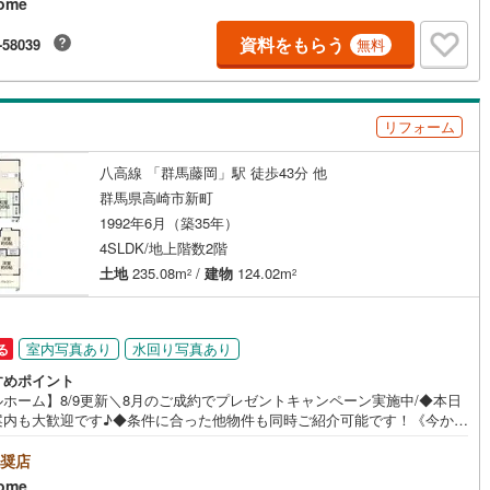
ome
気軽にご連絡下さい！現地を見学される場合は「室内・現地を見学する
料）」ボタンよりご希望の日時をご記入いただけますとスムーズにご案内
資料をもらう
-58039
無料
能です。＝＝＝＝＝＝＝＝＝＝＝＝＝＝＝＝＝＝＝＝＝＝＝＝＝＝
リフォーム
八高線 「群馬藤岡」駅 徒歩43分 他
群馬県高崎市新町
1992年6月（築35年）
4SLDK/地上階数2階
土地
235.08m
/
建物
124.02m
2
2
室内写真あり
水回り写真あり
る
すめポイント
ルホーム】8/9更新＼8月のご成約でプレゼントキャンペーン実施中/◆本日
案内も大歓迎です♪◆条件に合った他物件も同時ご紹介可能です！《今から
い、資料が欲しい、ローン相談をしたい、小さな疑問なども大歓迎です♪》
＝＝＝＝＝＝＝＝＝＝＝＝＝＝＝＝＝＝＝＝＝＝＝＝＝＝＝＝【営業時間
奨店
0～19:00】（不定休）上記時間はお電話が繋がりやすくなっております。ぜ
ome