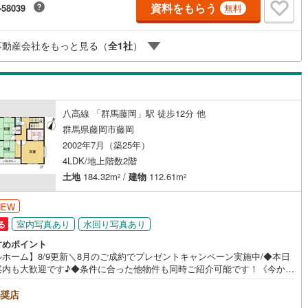
料）」ボタンよりご希望の日時をご記入いただけますとスムーズにご案内
資料をもらう
-58039
無料
能です。＝＝＝＝＝＝＝＝＝＝＝＝＝＝＝＝＝＝＝＝＝＝＝＝＝＝
不動産会社をもっと見る（
全
1
社
）
八高線 「群馬藤岡」駅 徒歩12分 他
群馬県藤岡市藤岡
2002年7月（築25年）
4LDK/地上階数2階
土地
184.32m
/
建物
112.61m
2
2
NEW
室内写真あり
水回り写真あり
る
すめポイント
ルホーム】8/9更新＼8月のご成約でプレゼントキャンペーン実施中/◆本日
案内も大歓迎です♪◆条件に合った他物件も同時ご紹介可能です！《今から
い、資料が欲しい、ローン相談をしたい、小さな疑問なども大歓迎です♪》
＝＝＝＝＝＝＝＝＝＝＝＝＝＝＝＝＝＝＝＝＝＝＝＝＝＝＝＝【営業時間
奨店
0～19:00】（不定休）上記時間はお電話が繋がりやすくなっております。ぜ