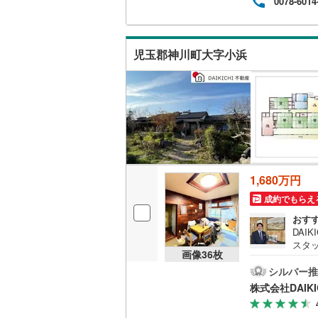
0078-6014
こどもの
京急空港
児玉郡神川町大字小浜
京急久里
ゆりかも
相模鉄道
横浜高速
箱根登山
1,680万円
伊豆箱根
成約でもらえ
多摩モノ
おす
DAI
スタ
画像
36
枚
経験
住宅
シルバー推
続き
株式会社DAIKI
客様
外に