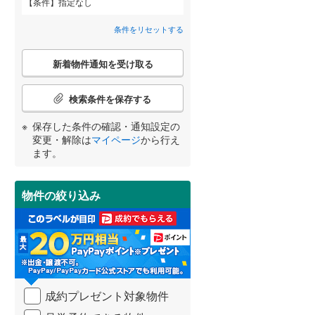
条件
指定なし
間取り変更可能
（
0
）
横須賀線
(
286
)
条件をリセットする
3階建て以上
（
0
）
青梅線
(
165
)
こ
新着物件通知を受け取る
の
小海線
(
7
)
宮崎
鹿児島
沖縄
検
索
検索条件を保存する
埼京線
(
396
)
条
件
保存した条件の確認・通知設定の
身延線
(
175
)
で
小学校まで1km以内
（
0
）
変更・解除は
マイページ
から行え
通
する
る
条件をリセットする
条件をリセットする
条件をリセットする
条件をリセットする
条件をリセットする
条件をリセットする
ます。
山形新幹線
(
149
)
知
を
東海道新幹線
(
34
)
受
物件の絞り込み
南道路
（
6
）
け
取
東京メトロ丸ノ内方南支線
(
29
)
る
・
東京メトロ千代田線
(
118
)
条
件
東京メトロ南北線
(
89
)
を
成約プレゼント対象物件
マ
都営三田線
(
122
)
イ