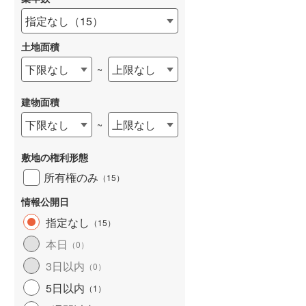
京急本線
(
245
)
指定なし
（
15
）
京急逗子線
(
41
)
土地面積
東京モノレール
(
3
)
下限なし
上限なし
~
相模鉄道本線
(
455
)
建物面積
横浜シーサイドライン
(
30
)
下限なし
上限なし
~
湘南モノレール江の島線
(
72
)
富士急行線
(
30
)
敷地の権利形態
所有権のみ
（
15
）
東葉高速鉄道
(
133
)
情報公開日
ディズニーリゾートライン
(
11
)
指定なし
（
15
）
本日
（
0
）
3日以内
（
0
）
5日以内
（
1
）