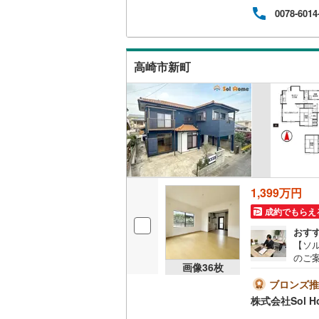
す。
0078-6014
高崎市新町
1,399万円
成約でもらえ
おす
【ソ
のご
画像
36
枚
見た
＝＝
ブロンズ推
9:0
株式会社Sol H
ひお