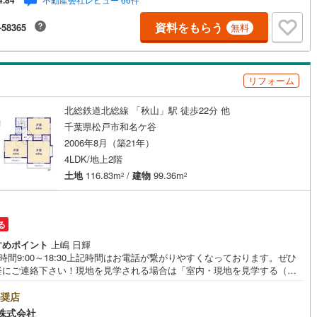
4.84
各種手数料0円でお得に。（2）【未来カレンダーで資金の不安ゼロへ】専
フトで将来の家計を無料シミュレーション。「月々いくらなら安心か」を
資料をもらう
-58365
無料
が明確にします。（3）【ご購入後の生涯サポート】売って終わりではあり
。専属FPがお引渡し後も一生涯お守りします。 Yahoo！不動産キャンペ
象店舗 当店でのご成約でPayPayボーナスがもらえるキャンペーン対象
※必ずYahoo！ JAPAN IDでログインの上お問い合わせください。
リフォーム
北総鉄道北総線 「秋山」駅 徒歩22分 他
千葉県松戸市和名ケ谷
2006年8月（築21年）
4LDK/地上2階
土地
116.83m
/
建物
99.36m
2
2
る
すめポイント
上嶋 日輝
時間9:00～18:30上記時間はお電話が繋がりやすくなっております。ぜひ
軽にご連絡下さい！現地を見学される場合は「室内・現地を見学する（無
」ボタンよりご希望の日時をご記入いただけますとスムーズにご案内が可
。■ご来店特典1.ご見学、ご来店後にアンケート記入でもれなく3、000円
奨店
UOカードプレゼント（1組様1回限り後日郵送）2.未公開の物件情報をご紹
株式会社