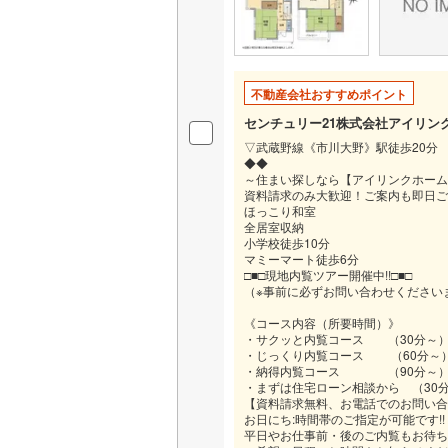
不動産会社おすすめポイント
センチュリー21株式会社アイリン
▽武蔵野線《市川大野》駅徒歩20分
◆◆
～住まい探しなら【アイリンクホーム
資料請求のみ大歓迎！ご案内も即日ご
ほっこり和室
全居室収納
小学校徒歩10分
マミーマート徒歩6分
□■□現地内覧ツアー開催中!!□■□
（※事前に必ずお問い合わせください
《コース内容（所要時間）》
・サクッと内覧コース （30分～
・じっくり内覧コース （60分～
・納得内覧コース （90分～
・まずは住宅ローン相談から （30
【資料請求無料、お電話でのお問い合
お日にち:時間帯のご指定が可能です!!
平日やお仕事前・後のご内覧もお待ちし