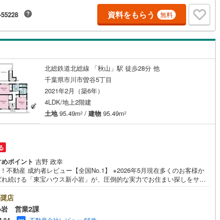
国線
(
73
)
東急新横浜線
(
61
)
ください。※PayPayボーナスライトは出金と譲渡はできません。ご案
資料をもらう
-55228
無料
詳細な資料のご請求はお気軽にどうぞ♪お電話でのお問い合わせも常時受け
線
(
7
)
京急大師線
(
21
)
ております！■頭金0円からのご購入可能です■（諸費用もOK）お気軽にお
合わせください。
浜線
(
38
)
都電荒川線
(
108
)
め
(
0
)
都営日暮里・舎人ライナー
(
143
)
北総鉄道北総線 「秋山」駅 徒歩28分 他
いずみ野線
(
156
)
相模鉄道新横浜線
(
59
)
千葉県市川市曽谷5丁目
2021年2月（築6年）
鉄道みなとみらい線
(
33
)
江ノ島電鉄
(
96
)
4LDK/地上2階建
鉄道
(
17
)
箱根登山ケーブルカー
(
1
)
土地
95.49m
/
建物
95.49m
2
2
鉄道大雄山線
(
61
)
東京臨海高速鉄道りんかい線
(
15
)
レール
(
120
)
埼玉高速鉄道
(
258
)
る
すめポイント
吉野 政幸
oo！不動産 成約者レビュー【全国No.1】 ※2026年5月現在多くのお客様か
ばれ続ける「東宝ハウス新小岩」が、圧倒的な実力でお住まい探しをサポ
ます！■本日見学OK■営業時間内（9:00～20:00）はお電話でのご連絡が
ーズです。ご自宅への送迎・最寄駅でのお待ち合わせ等、お気軽にご相談
奨店
さい。 選ばれる3つの「圧倒的メリット」 （1）【業界最低水準の提携住宅
岩 営業2課
ン】「他社で断られた」「借入がある」方も独自審査で多数承認！優遇金
不動産会社レビュー 66件