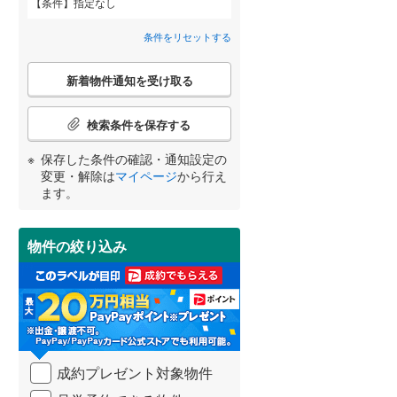
条件
指定なし
間取り変更可能
（
1
）
横須賀線
(
282
)
条件をリセットする
3階建て以上
（
1
）
青梅線
(
164
)
こ
新着物件通知を受け取る
の
小海線
(
5
)
宮崎
鹿児島
沖縄
検
索
検索条件を保存する
埼京線
(
400
)
条
件
保存した条件の確認・通知設定の
身延線
(
173
)
で
小学校まで1km以内
（
11
）
変更・解除は
マイページ
から行え
通
する
る
条件をリセットする
条件をリセットする
条件をリセットする
条件をリセットする
条件をリセットする
条件をリセットする
ます。
山形新幹線
(
152
)
知
を
東海道新幹線
(
34
)
受
物件の絞り込み
南道路
（
5
）
け
取
東京メトロ丸ノ内方南支線
(
29
)
る
・
東京メトロ千代田線
(
118
)
条
件
東京メトロ南北線
(
87
)
を
成約プレゼント対象物件
マ
都営三田線
(
119
)
イ