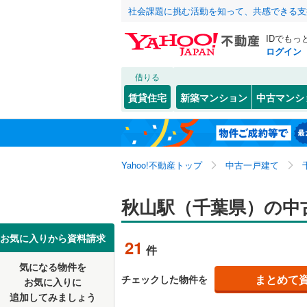
社会課題に挑む活動を知って、共感できる支
IDでもっ
ログイン
借りる
北海道
JR
北海道
東北本線
(
こだわり条件
リフォーム、
賃貸住宅
新築マンション
中古マンシ
川越線
(
30
リノベー
東北
青森
（
9
）
吾妻線
(
27
(
21
)
(
10
)
(
1
関東
東京
日光線
(
12
Yahoo!不動産トップ
中古一戸建て
設備
湘南新宿
床暖房
（
信越・北陸
新潟
秋山駅（千葉県）の中
(
926
)
千葉ニュータウン中央
印西牧の原
(
8
駐車場2
(
26
)
外房線
(
28
東海
愛知
お気に入りから資料請求
21
件
ＴＶモニ
成田線
(
15
気になる物件を
（
12
）
近畿
大阪
(
19
)
まとめて
チェックした物件を
東金線
(
12
お気に入りに
追加してみましょう
間取り、居室
南武線
(
17