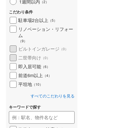
1週間以内
（
2
）
こだわり条件
駐車場2台以上
（
5
）
リノベーション・リフォー
ム
（
9
）
ビルトインガレージ
（
0
）
二世帯向け
（
0
）
即入居可能
（
6
）
前道6m以上
（
4
）
平坦地
（
10
）
すべてのこだわりを見る
キーワードで探す