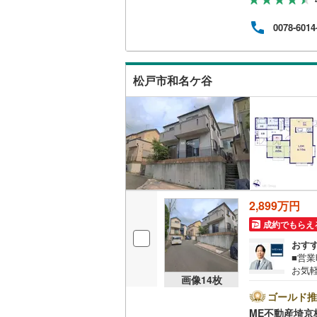
利と
用ソ
0078-6014
プロ
ません
ーン対
です！
松戸市和名ケ谷
2,899万円
成約でもらえ
おす
■営業
お気
画像
14
枚
料）
能です
ゴールド推
のQ
ME不動産埼京