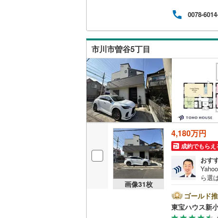
こどもの
ンして
0078-6014
内・
京急空港
付け
問い
京急久里
市川市曽谷5丁目
ゆりかも
相模鉄道
横浜高速
箱根登山
伊豆箱根
4,180万円
多摩モノ
成約でもらえ
おす
Yah
ら選
画像
31
枚
ートし
スム
ゴールド推
くだ
東宝ハウス新小
ロー