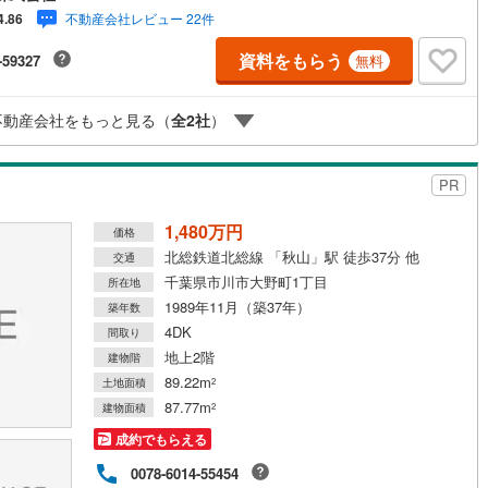
.不動産ご購入、ご売却、太陽光発電システムご検討中のお客様、ご紹介で
不動産会社レビュー 22件
4.86
なくQUOカード3、000円分プレゼント更にご紹介のお客様が弊社仲介にて
約頂くと、1万円から最大10万円のご紹介料をお支払いさせて頂きます！詳
資料をもらう
-59327
無料
はスタッフ迄■県内有数の大型店舗1.店舗敷地内に大型駐車場完備、マイカ
も安心！2.チャイルドスペース、授乳室、ベビーベッド完備3.他にもファミ
に優しい『あったら良いな』がここにある！ミルク用浄水サーバー、紙お
不動産会社をもっと見る（
全
2
社
）
、アメニティ、大型個室2部屋、各ブースモニター等
PR
1,480万円
価格
北総鉄道北総線 「秋山」駅 徒歩37分 他
交通
千葉県市川市大野町1丁目
所在地
1989年11月（築37年）
築年数
4DK
間取り
地上2階
建物階
89.22m
土地面積
2
87.77m
建物面積
2
成約でもらえる
0078-6014-55454