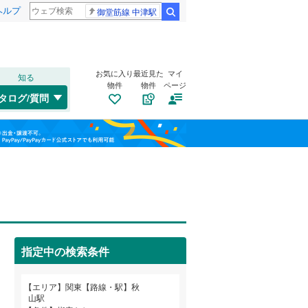
ヘルプ
御堂筋線 中津駅
検索
お気に入り
最近見た
マイ
知る
物件
物件
ページ
水郡線
(
99
)
タログ/質問
上越線
(
131
)
福島
水戸線
(
91
)
(
22
)
(
15
)
(
8
)
栃木
群馬
山梨
信越本線
(
60
)
総武本線
(
393
)
トイレ２か所
（
14
）
太陽光発電システム
（
2
）
京葉線
(
76
)
指定中の検索条件
久留里線
(
102
)
和歌山
山手線
(
207
)
エリア
関東【路線・駅】秋
山駅
武蔵野線
(
617
)