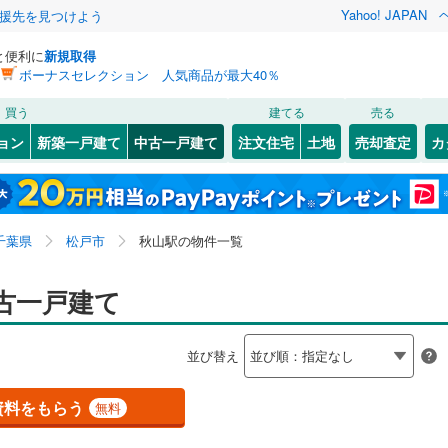
Yahoo! JAPAN
援先を見つけよう
と便利に
新規取得
ボーナスセレクション 人気商品が最大40％
検索条件を保存しました
買う
建てる
売る
726
)
常磐線
(
521
)
リノベーション
ョン
新築一戸建て
中古一戸建て
注文住宅
土地
売却査定
カ
この検索条件の新着物件通知は、
マイページ
から設定できます。
6
)
高崎線
(
684
)
ション・リフォーム
築古・築30年以上
（
5
）
岩手
宮城
秋田
山形
)
両毛線
(
344
)
新鎌ケ谷
9
)
(
24
)
(
21
)
(
12
)
(
4
)
(
8
)
(
19
)
関東、秋山駅
神奈川
埼玉
千葉
茨城
1
)
烏山線
(
92
)
千葉県
松戸市
秋山駅の物件一覧
ライン（宇都宮～逗子）
湘南新宿ライン（前橋～小田原）
2
）
オール電化
（
3
）
長野
富山
石川
福井
古一戸建て
(
1,239
)
)
検索条件を保存する
台以上
（
5
）
ビルトインガレージ
（
0
）
8
)
内房線
(
328
)
閉じる
閉じる
お気に入りリストを見る
お気に入りリストを見る
閉じる
閉じる
岐阜
静岡
三重
並び替え
タ付インターホン
防犯カメラ
（
0
）
マイページ
7
)
鹿島線
(
10
)
兵庫
京都
滋賀
奈良
資料をもらう
無料
8
)
東海道本線
(
552
)
全体
6
)
鶴見線
(
44
)