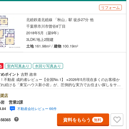
島根
岡山
広島
山口
リフォーム
（
2
）
バリアフリー住宅
（
3
）
9
)
根岸線
(
181
)
香川
愛媛
高知
北総鉄道北総線 「秋山」駅 徒歩27分 他
け
（
0
）
平屋・1階建て
（
0
）
5
)
中央本線（JR東日本）
(
607
)
保存した条件を見る
千葉県市川市曽谷8丁目
ルーム（納戸）
（
1
）
85
)
八高線
(
425
)
佐賀
長崎
熊本
大分
2018年5月（築9年）
3LDK/地上2階建
線
(
818
)
常磐線（各駅停車）
(
296
)
土地
161.98m
/
建物
100.19m
2
2
0
)
御殿場線
(
52
)
駅が始発駅
（
3
）
海まで2km以内
（
0
）
この条件で検索する
この条件で検索する
この条件で検索する
この条件で検索する
この条件で検索する
この条件で検索する
市区町村以下を選択
市区町村を選択す
駅を選択する
線
(
205
)
上越新幹線
(
202
)
室内写真あり
水回り写真あり
る
建ち方、日当たり
すめポイント
吉野 政幸
線
(
81
)
北陸新幹線
(
201
)
oo！不動産 成約者レビュー【全国No.1】 ※2026年5月現在多くのお客様か
以上
（
4
）
角地
（
1
）
ばれ続ける「東宝ハウス新小岩」が、圧倒的な実力でお住まい探しをサポ
ロ銀座線
(
38
)
東京メトロ丸ノ内線
(
153
)
ます！■本日見学OK■営業時間内（9:00～20:00）はお電話でのご連絡が
10
）
ーズです。ご自宅への送迎・最寄駅でのお待ち合わせ等、お気軽にご相談
奨店
さい。 選ばれる3つの「圧倒的メリット」 （1）【業界最低水準の提携住宅
ロ日比谷線
(
100
)
東京メトロ東西線
(
142
)
岩 営業2課
ン】「他社で断られた」「借入がある」方も独自審査で多数承認！優遇金
不動産会社レビュー 66件
4.84
各種手数料0円でお得に。（2）【未来カレンダーで資金の不安ゼロへ】専
ロ有楽町線
(
160
)
東京メトロ半蔵門線
(
30
)
フトで将来の家計を無料シミュレーション。「月々いくらなら安心か」を
資料をもらう
ダイニング15畳以上
-58365
無料
が明確にします。（3）【ご購入後の生涯サポート】売って終わりではあり
ロ副都心線
(
179
)
都営浅草線
(
72
)
。専属FPがお引渡し後も一生涯お守りします。 Yahoo！不動産キャンペ