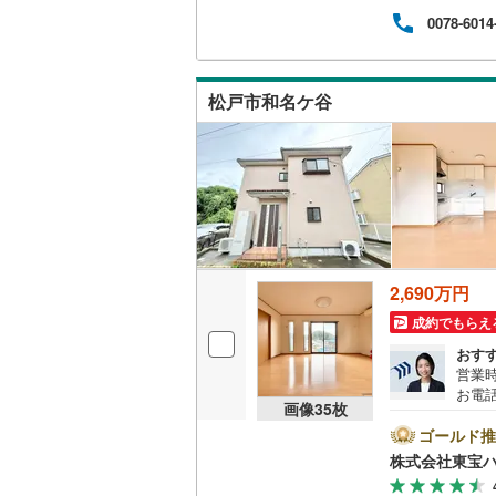
ンして
東武伊勢
ウッドデ
0078-6014
内・
付け
東武小泉
問い
構造・規模・
東武鬼怒
松戸市和名ケ谷
耐震、免
東武東上
（
2
）
西武池袋
オンライン対
西武新宿
オンライ
西武多摩
2,690万円
西武山口
オンライ
成約でもらえ
京王相模
おす
営業時
小田急江
お電話
画像
35
枚
B▽
東急多摩
て暮ら
ゴールド推
舗】当
東急池上
株式会社東宝
産 
をする