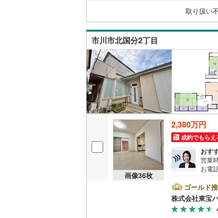
ーン対
都営新宿
取り扱い
です！
キッチン
横浜市営
(
158
)
市川市北国分2丁目
独立型キ
私鉄・その他
わたらせ
販売、価格、
宇都宮ラ
即入居可
鹿島臨海
浴室
小湊鐵道
(
2,380万円
浴室乾燥
上毛電気
成約でもらえ
流鉄流山
おす
収納
営業時
京成本線
(
お電話
ウォーク
画像
36
枚
B▽
（
6
）
京成金町
て暮ら
ゴールド推
舗】当
株式会社東宝
産 
北総鉄道
バルコニー、
をする