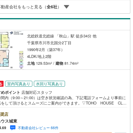
象店舗 当店でのご成約でPayPayボーナスがもらえるキャンペーン対象
線
(
148
)
都営大江戸線
(
172
)
不動産会社をもっと見る（
全
6
社
）
※必ずYahoo！ JAPAN IDでログインの上お問い合わせください。
地下鉄グリーンライン
ッチン
（
2
）
対面キッチン
（
6
）
北総鉄道北総線 「秋山」駅 徒歩34分 他
渓谷鐵道
(
21
)
真岡鐵道
(
38
)
契約、入居関連など
千葉県市川市北国分2丁目
イトレール
(
95
)
関東鉄道竜ケ崎線
(
32
)
1990年2月（築37年）
能
（
6
）
4LDK/地上2階
鉄道大洗鹿島線
(
138
)
ひたちなか海浜鉄道湊線
(
37
)
土地
129.53m
/
建物
81.74m
2
2
72
)
千葉都市モノレール
(
131
)
機あり
（
11
）
鉄道上毛線
(
118
)
秩父鉄道
(
181
)
室内写真あり
水回り写真あり
る
線
(
35
)
つくばエクスプレス
(
291
)
すめポイント
店舗対応スタッフ
間内（9:00～21:00）は空き状況確認の為、下記電話フォームより事前に
405
)
京成押上線
(
55
)
をして頂けるとスムーズにご案内ができます。▽TOHO HOUSE CLU
インクローゼット
床下収納
（
12
）
現時点の未来カレンダーの作成▽ご購入後もお客様の人生のパートナーとし
線
(
52
)
京成千原線
(
78
)
しの「安心」を守り続けます。【Yahoo！ 不動産キャンペーン対象店
奨店
店で物件を成約するとPayPayボーナスライトがもらえる「Yahoo！ 不動
ハウス城東
物件ご成約キャンペーン」の対象になります。「資料をもらう」「見学予約
北総線
(
163
)
山万ユーカリが丘線
(
33
)
庭
不動産会社レビュー 66件
4.69
」ボタンからお問い合わせください。※必ずYahoo！ JAPAN IDでログイ