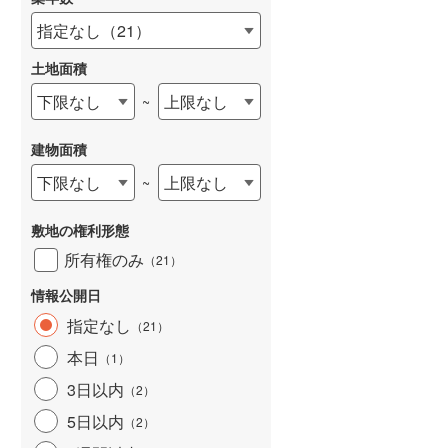
京急本線
(
246
)
指定なし
（
21
）
京急逗子線
(
41
)
土地面積
東京モノレール
(
3
)
下限なし
上限なし
~
相模鉄道本線
(
451
)
建物面積
横浜シーサイドライン
(
30
)
下限なし
上限なし
~
湘南モノレール江の島線
(
70
)
富士急行線
(
30
)
敷地の権利形態
所有権のみ
（
21
）
東葉高速鉄道
(
133
)
情報公開日
ディズニーリゾートライン
(
11
)
指定なし
（
21
）
本日
（
1
）
3日以内
（
2
）
5日以内
（
2
）