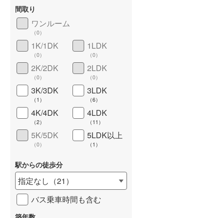
東武桐生線
(
50
)
間取り
東武日光線
(
157
)
ワンルーム
（
0
）
東武野田線
(
567
)
1K/1DK
1LDK
長期優良住宅
（
1
）
（
0
）
（
0
）
野岩鉄道会津鬼怒川線
(
1
)
2K/2DK
2LDK
西武有楽町線
(
28
)
（
0
）
（
0
）
3K/3DK
3LDK
西武多摩湖線
(
80
)
（
1
）
（
6
）
4K/4DK
4LDK
西武狭山線
(
56
)
（
2
）
（
11
）
京王高尾線
(
150
)
5K/5DK
5LDK以上
詳しく見る
（
0
）
（
1
）
小田急小田原線
(
923
)
駅からの徒歩分
東急東横線
(
224
)
指定なし
（
21
）
東急田園都市線
(
344
)
バス乗車時間も含む
東急目黒線
(
107
)
築年数