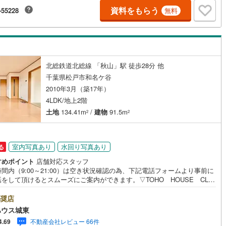
ください。※PayPayボーナスライトは出金と譲渡はできません。ご案
崎線
(
936
)
東武亀戸線
(
28
)
資料をもらう
ッキあり
（
4
）
-55228
無料
詳細な資料のご請求はお気軽にどうぞ♪お電話でのお問い合わせも常時受け
ております！■頭金0円からのご購入可能です■（諸費用もOK）お気軽にお
線
(
76
)
東武佐野線
(
51
)
合わせください。
施工・品質・工法関連
川線
(
8
)
東武宇都宮線
(
120
)
震、制震構造
住宅性能評価付き
（
1
）
線
(
827
)
東武越生線
(
135
)
北総鉄道北総線 「秋山」駅 徒歩28分 他
千葉県松戸市和名ケ谷
線
(
675
)
西武秩父線
(
94
)
2010年3月（築17年）
応
線
(
529
)
西武国分寺線
(
70
)
4LDK/地上2階
土地
134.41m
/
建物
91.5m
ン内見(相談)可
（
11
）
IT重説可
（
6
）
2
2
川線
(
35
)
西武拝島線
(
120
)
線
(
35
)
京王線
(
292
)
ン対応とは？
室内写真あり
水回り写真あり
る
原線
(
287
)
京王井の頭線
(
128
)
すめポイント
店舗対応スタッフ
間内（9:00～21:00）は空き状況確認の為、下記電話フォームより事前に
ノ島線
(
361
)
小田急多摩線
(
89
)
をして頂けるとスムーズにご案内ができます。▽TOHO HOUSE CLU
現時点の未来カレンダーの作成▽ご購入後もお客様の人生のパートナーとし
川線
(
27
)
東急大井町線
(
103
)
しの「安心」を守り続けます。【Yahoo！ 不動産キャンペーン対象店
奨店
店で物件を成約するとPayPayボーナスライトがもらえる「Yahoo！ 不動
線
(
68
)
東急世田谷線
(
52
)
ハウス城東
物件ご成約キャンペーン」の対象になります。「資料をもらう」「見学予約
不動産会社レビュー 66件
4.69
」ボタンからお問い合わせください。※必ずYahoo！ JAPAN IDでログイ