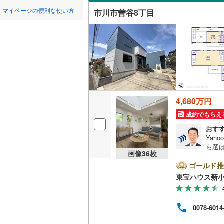
中国
鳥取
マイページの便利な使い方
市川市曽谷8丁目
吹き抜け
横浜線
(
69
四国
徳島
二世帯向
相模線
(
59
サービス
五日市線
(
九州・沖縄
福岡
京浜東北
立地
総武線
(
47
最寄りの
4,680万円
0
0
0
0
0
0
該当物件
該当物件
該当物件
該当物件
該当物件
該当物件
件
件
件
件
件
件
東北新幹
成約でもらえ
配置、向き、
おす
秋田新幹
Yah
前道6m
ら選
画像
36
枚
地下鉄
東京メト
ートし
平坦地
（
スム
ゴールド推
くだ
東京メト
東宝ハウス新小
ロー
LD
利と
東京メト
用ソ
リビング
0078-6014
プロ
東京メト
ません
（
10
）