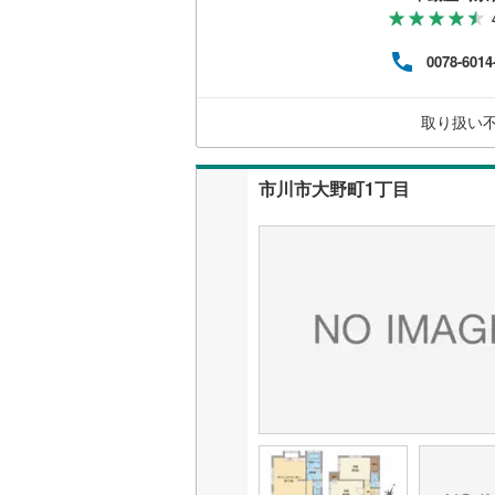
介3
もれ
ご契
0078-6014
しく
ーで
リー
取り扱い
むつ
市川市大野町1丁目