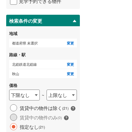
見学予約できる物件
ペ
横浜市営地下鉄ブルーライン
(
381
)
ー
ジ
に
検索条件の変更
保
存
地域
いすみ鉄道
(
17
)
す
る
都道府県 未選択
変更
関東鉄道常総線
(
81
)
路線・駅
銚子電気鉄道
(
3
)
北総鉄道北総線
変更
上信電鉄上信線
(
66
)
秋山
変更
埼玉新都市交通伊奈線
(
175
)
価格
京成成田高速鉄道アクセス線
(
7
)
下限なし
上限なし
~
京成千葉線
(
57
)
賃貸中の物件は除く
(
21
)
京成松戸線
(
290
)
賃貸中の物件のみ
(
0
)
芝山鉄道
(
4
)
指定なし
(
21
)