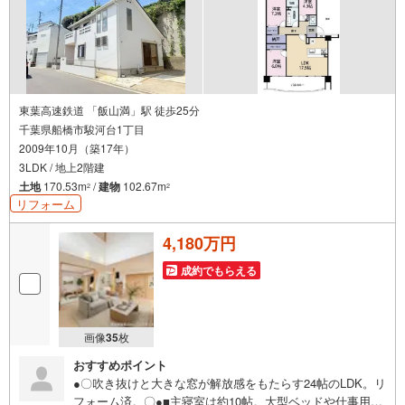
東葉高速鉄道 「飯山満」駅 徒歩25分
千葉県船橋市駿河台1丁目
2009年10月（築17年）
3LDK / 地上2階建
土地
170.53m
/
建物
102.67m
2
2
リフォーム
4,180万円
成約でもらえる
画像
35
枚
おすすめポイント
●〇吹き抜けと大きな窓が解放感をもたらす24帖のLDK。リ
フォーム済。〇●■主寝室は約10帖。大型ベッドや仕事用デ