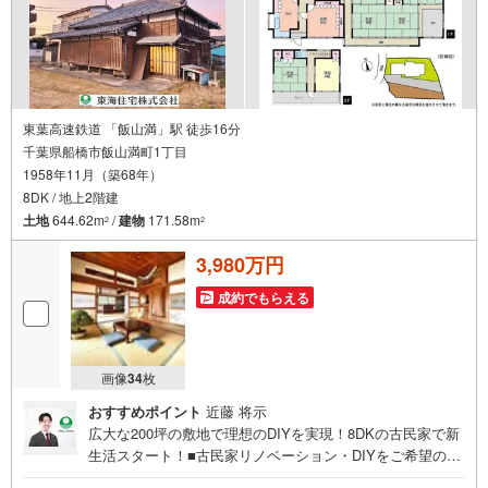
東葉高速鉄道 「飯山満」駅 徒歩16分
千葉県船橋市飯山満町1丁目
1958年11月（築68年）
8DK / 地上2階建
土地
644.62m
/
建物
171.58m
2
2
3,980万円
成約でもらえる
画像
34
枚
おすすめポイント
近藤 将示
広大な200坪の敷地で理想のDIYを実現！8DKの古民家で新
生活スタート！■古民家リノベーション・DIYをご希望の方
に最適■陽光・通風・周辺環境良好！■和室6つ・土間・居