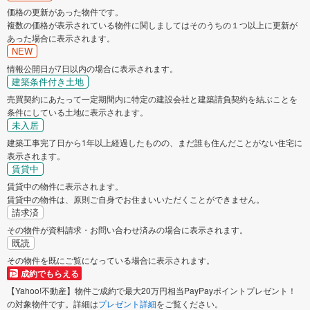
価格の更新があった物件です。
複数の価格が表示されている物件に関しましてはそのうちの１つ以上に更新が
あった場合に表示されます。
NEW
情報公開日が7日以内の場合に表示されます。
建築条件付き土地
売買契約にあたって一定期間内に特定の建設会社と建築請負契約を結ぶことを
条件にしている土地に表示されます。
未入居
建築工事完了日から1年以上経過したものの、まだ誰も住んだことがない住宅に
表示されます。
賃貸中
賃貸中の物件に表示されます。
賃貸中の物件は、原則ご自身でお住まいいただくことができません。
請求済
その物件が資料請求・お問い合わせ済みの場合に表示されます。
既読
その物件を既にご覧になっている場合に表示されます。
成約でもらえる
【Yahoo!不動産】物件ご成約で最大20万円相当PayPayポイントプレゼント！
の対象物件です。詳細は
プレゼント詳細
をご覧ください。