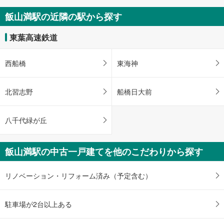
船橋市芝山6丁目
飯山満駅の近隣の駅から探す
2,950万円
未定
東葉高速鉄道
建物面積 -
東葉高速鉄道 「飯山満」駅 徒歩17分
西船橋
東海神
北習志野
船橋日大前
八千代緑が丘
飯山満駅の中古一戸建てを他のこだわりから探す
リノベーション・リフォーム済み（予定含む）
駐車場が2台以上ある