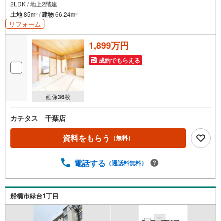
2LDK / 地上2階建
土地
85m
/
建物
66.24m
2
2
リフォーム
1,899万円
成約でもらえる
画像
36
枚
カチタス 千葉店
資料をもらう
（無料）
電話する
（通話料無料）
船橋市緑台1丁目