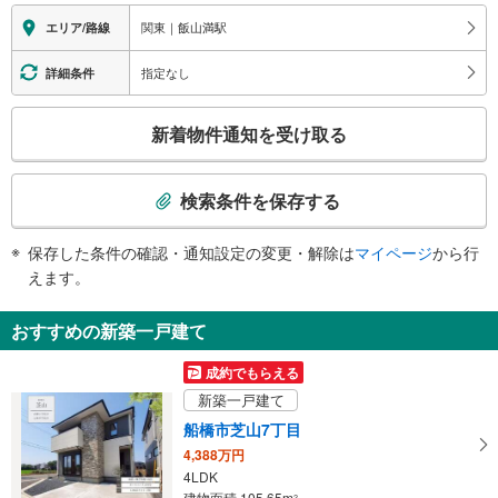
エレベータ
関東｜飯山満駅
エリア/路線
・各ホーム⇔改札
エスカレータ
指定なし
詳細条件
・各ホーム⇔改札
こ
トイレ
新着物件通知を受け取る
の
《多機能トイレ》
検
・改札内
索
その他
検索条件を保存する
条
・点字案内（運賃表・手すり）
件
・ＡＥＤ（飲料自動販売機搭載）
保存した条件の確認・通知設定の変更・解除は
マイページ
から行
で
えます。
通
知
おすすめの新築一戸建て
を
受
成約でもらえる
け
新築一戸建て
取
船橋市芝山7丁目
る
4,388万円
・
4LDK
条
建物面積 105.65m
2