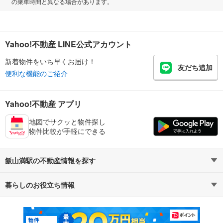
の乗車時間と異なる場合があります。
Yahoo!不動産 LINE公式アカウント
新着物件をいち早くお届け！
友だち追加
便利な機能のご紹介
Yahoo!不動産 アプリ
地図でサクッと物件探し
物件比較が手軽にできる
飯山満駅の不動産情報を探す
暮らしのお役立ち情報
不動産・住宅
賃貸住宅
マンションカタログ
教えて！住まいの先生
新築マンション
中古マンション