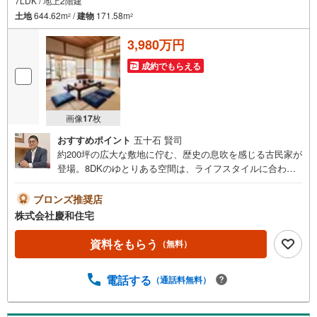
7LDK / 地上2階建
土地
644.62m
/
建物
171.58m
2
2
3,980万円
成約でもらえる
画像
17
枚
おすすめポイント
五十石 賢司
約200坪の広大な敷地に佇む、歴史の息吹を感じる古民家が
登場。8DKのゆとりある空間は、ライフスタイルに合わせ
た自由なDIYをご希望の方に最適です。周辺では新駅開業
の計画もあり、将来的な利便性の向上にも期待が高まりま
ブロンズ推奨店
す。静かな環境で自分好みの住まいを創り上げ、豊かな田
株式会社慶和住宅
舎暮らしを実現しませんか。趣ある古民家で、理想の暮ら
しをデザインする特別なプロジェクトを今、ここから始め
資料をもらう
（無料）
ましょう。・敷地面積200坪の古民家住宅です・古民家リノ
ベーションやDIYをご希望の方に最適です・小学校徒歩7
電話する
（通話料無料）
分、中学校徒歩10分でお子さまも無理なく通えます・徒歩
圏に2029年東葉高速鉄道の新駅が開業予定です●ご予約頂
くとご見学がスムーズです【営業時間9:00～20:00（火9:00