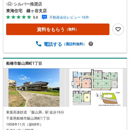
間付■南向きバルコニー■住宅ご購入に関する様々なご質問
シルバー推奨店
などお気軽にお問合せください！頭金0円からの住宅購入を
東海住宅 鎌ヶ谷支店
サポート！●自己資金が少ない方・自営業や勤続年数が少な
5.0
不動産会社レビュー 16件
く不安のある方、お借入れのある方等住宅ローン相談実施
中！○○現地見学・ご来店（事前にご予約ください）○○営業
資料をもらう
（無料）
時間/9:30～18:30営業時間中はお電話のお問い合わせがス
ムーズです！定休日/火曜日・水曜日所要時間のめやす■現
地物件見学（60分～）■物件探しのご相談（30分～）■資金
電話する
（通話料無料）
計画のご相談（45分～）■不動産売買のポイントと注意点
のご説明（60分～）■その他のご相談（30分～）●ご案内は
お客様のお時間のご都合に合わせて約30分位から可能で
船橋市飯山満町1丁目
す。明るい時間に内見をして詳しいお話は改めて夕方にな
ど臨機応変ご対応させて頂きます。
東葉高速鉄道 「飯山満」駅 徒歩16分
千葉県船橋市飯山満町1丁目
1958年11月（築68年）