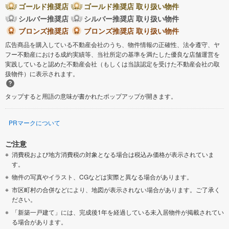
ゴールド推奨店
ゴールド推奨店 取り扱い物件
シルバー推奨店
シルバー推奨店 取り扱い物件
ブロンズ推奨店
ブロンズ推奨店 取り扱い物件
広告商品を購入している不動産会社のうち、物件情報の正確性、法令遵守、ヤ
フー不動産における成約実績等、当社所定の基準を満たした優良な店舗運営を
実践していると認めた不動産会社（もしくは当該認定を受けた不動産会社の取
扱物件）に表示されます。
タップすると用語の意味が書かれたポップアップが開きます。
PRマークについて
ご注意
消費税および地方消費税の対象となる場合は税込み価格が表示されていま
す。
物件の写真やイラスト、CGなどは実際と異なる場合があります。
市区町村の合併などにより、地図が表示されない場合があります。ご了承く
ださい。
「新築一戸建て」には、完成後1年を経過している未入居物件が掲載されてい
る場合があります。