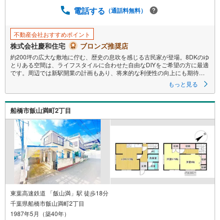
電話する
（通話料無料）
不動産会社おすすめポイント
株式会社慶和住宅
ブロンズ推奨店
約200坪の広大な敷地に佇む、歴史の息吹を感じる古民家が登場。8DKのゆ
とりある空間は、ライフスタイルに合わせた自由なDIYをご希望の方に最適
です。周辺では新駅開業の計画もあり、将来的な利便性の向上にも期待が
高まります。静かな環境で自分好みの住まいを創り上げ、豊かな田舎暮ら
もっと見る
しを実現しませんか。趣ある古民家で、理想の暮らしをデザインする特別
なプロジェクトを今、ここから始めましょう。
・敷地面積200坪の古民家住宅です
船橋市飯山満町2丁目
・古民家リノベーションやDIYをご希望の方に最適です
・小学校徒歩7分、中学校徒歩10分でお子さまも無理なく通えます
・徒歩圏に2029年東葉高速鉄道の新駅が開業予定です
●ご予約頂くとご見学がスムーズです
【営業時間9:00～20:00（火9:00～18:00）】
【慶和住宅について】
市川、船橋、松戸を中心に不動産情報を多数取り扱っています
・経験豊富なスタッフが対応
・キッズスペース完備
東葉高速鉄道 「飯山満」駅 徒歩18分
・JR総武線「市川」駅徒歩3分
千葉県船橋市飯山満町2丁目
1987年5月（築40年）