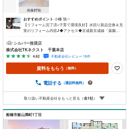
画像
27
枚
おすすめポイント
小幡 慎一
【リフォーム完了済×子育て環境良好】水回り新品交換＆充
実のリフォーム内容♪◆アクセス◆京成新京成線「薬園
台」駅 徒歩12分◆設備◆中古住宅で気になる水回りも新品
交換済♪約18帖の広いリビングは家族が自然と集まる居心
シルバー推奨店
地の良い空間♪リビングのお子様を見守りながらお料理が
株式会社TKネクスト 千葉本店
できる対面キッチン♪浴室乾燥機付でいつも快適バスタイ
4.62
不動産会社レビュー 16件
ム♪お車を2台お持ちのご家庭にも嬉しい縦列2台駐車可能
なスペース♪全居室収納・床下収納つきでお部屋を広々使
資料をもらう
（無料）
える高い収納力！引き渡し後2年間の「契約不適合責任」保
証付きで入居後も安心◆周辺環境◆船橋市立飯山満小学
校 徒歩3分船橋市立二宮中学校 徒歩12分はさま保育園
電話する
（通話料無料）
徒歩6分スーパー エコ・ピア 徒歩15分ローソン 徒歩7分
【ご成約者様限定！プレゼントキャンペーン実施中♪】詳
取り扱い不動産会社をもっと見る（
全
1
社
）
細はプレゼント情報欄をご参照ください！【物件のおすす
めポイント】ゆとりの18帖LDKと安心の2年保証付き再生住
宅♪
船橋市飯山満町1丁目