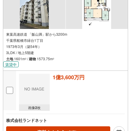
東葉高速鉄道 「飯山満」駅から3200m
千葉県船橋市緑台1丁目
1973年3月（築54年）
3LDK / 地上5階建
土地
1601m
/
建物
1573.75m
2
2
賃貸中
1億3,600万円
画像
2
枚
株式会社ランドネット