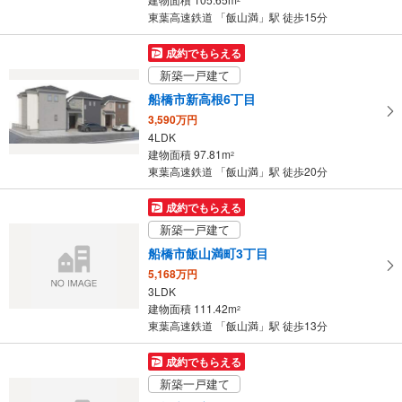
件
東葉高速鉄道 「飯山満」駅 徒歩15分
を
マ
成約でもらえる
イ
新築一戸建て
ペ
船橋市新高根6丁目
ー
3,590万円
ジ
4LDK
に
建物面積 97.81m
2
保
東葉高速鉄道 「飯山満」駅 徒歩20分
存
す
成約でもらえる
る
新築一戸建て
船橋市飯山満町3丁目
5,168万円
3LDK
建物面積 111.42m
2
東葉高速鉄道 「飯山満」駅 徒歩13分
成約でもらえる
新築一戸建て