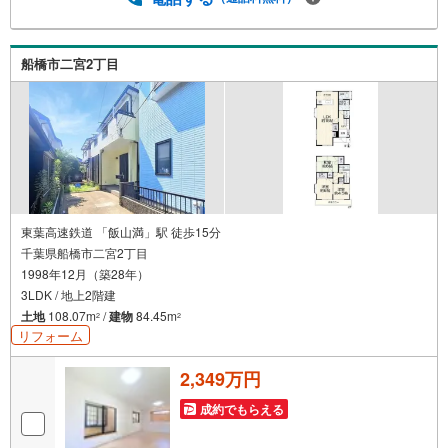
お付き合いをさせていただきます。私たちが携わる不動産
ビジネスでは安全で安心な取引を実現することはプロとし
ての使命です。営業スタッフを管理職が常にサポートする
船橋市二宮2丁目
体制で、ダブルチェックはもちろん何度も報告と確認を繰
り返し、取引の安全性を追求しています。ご覧いただきあ
りがとうございます！
東葉高速鉄道 「飯山満」駅 徒歩15分
千葉県船橋市二宮2丁目
1998年12月（築28年）
3LDK / 地上2階建
土地
108.07m
/
建物
84.45m
2
2
リフォーム
2,349万円
成約でもらえる