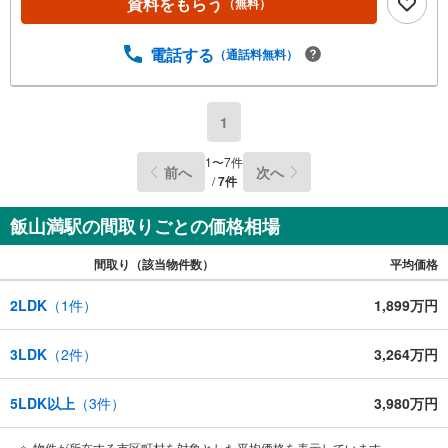
資料をもらう
（無料）
電話する
（通話料無料）
1
1
〜
7
件
前へ
次へ
/
7
件
飯山満駅の間取りごとの価格相場
間取り（該当物件数）
平均価格
2LDK
（
1
件）
1,899万円
3LDK
（
2
件）
3,264万円
5LDK以上
（
3
件）
3,980万円
物件が所在する市区町村を対象とした平均価格を表示しています。