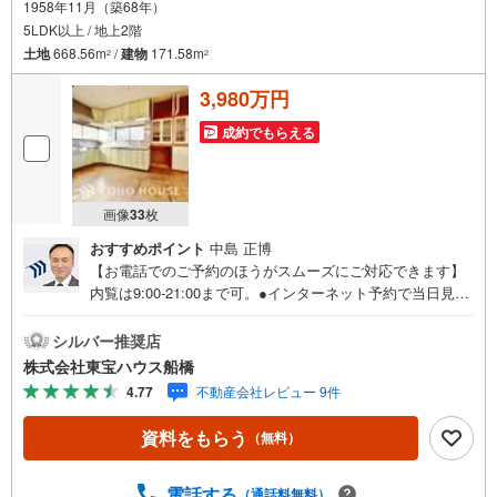
1958年11月（築68年）
5LDK以上 / 地上2階
土地
668.56m
/
建物
171.58m
2
2
3,980万円
成約でもらえる
画像
33
枚
おすすめポイント
中島 正博
【お電話でのご予約のほうがスムーズにご対応できます】
内覧は9:00-21:00まで可。●インターネット予約で当日見学
が可能です●（1）［室内・現地を見学する］をクリック
（2）本日～4日以内をご希望の方は「ご要望・ご質問欄」
シルバー推奨店
に希望日時をご記入ください！《物件の特徴》◆約200坪！
株式会社東宝ハウス船橋
広大な敷地の古民家住宅！◆リノベーション、DIYにも最
4.77
不動産会社レビュー 9件
適♪《東宝ハウス船橋のこだわり》スタッフ一同、すべて
のお客様に対して、自分の家族や仲の良い友人に対すると
資料をもらう
（無料）
きと同じ気持ちで接客させていただいています。お客様ひ
とりひとりが理想の住宅と出会い、住宅ローンやその他の
サービスの内容にもご満足いただき、ご納得されるまで、
電話する
（通話料無料）