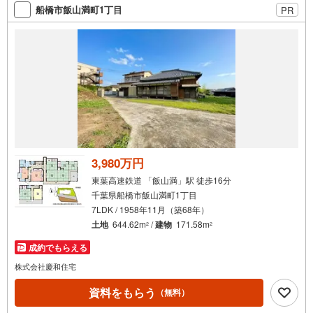
～18:00）】【慶和住宅について】市川、船橋、松戸を中心
船橋市飯山満町1丁目
PR
に不動産情報を多数取り扱っています・経験豊富なスタッ
フが対応・キッズスペース完備・JR総武線「市川」駅徒歩
3分
3,980万円
東葉高速鉄道 「飯山満」駅 徒歩16分
千葉県船橋市飯山満町1丁目
7LDK / 1958年11月（築68年）
土地
644.62m
/
建物
171.58m
2
2
成約でもらえる
株式会社慶和住宅
資料をもらう
（無料）