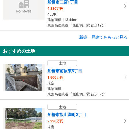
船橋市二宮1丁目
4,880万円
4LDK
建物面積 113.44m
2
東葉高速鉄道 「飯山満」駅 徒歩12分
成約でもらえる
新築一戸建てをもっと見る
新築一戸建て
おすすめの土地
船橋市新高根6丁目
3,590万円
土地
4LDK
建物面積 96.57m
2
船橋市前原東5丁目
東葉高速鉄道 「飯山満」駅 徒歩22分
1,800万円
未定
建物面積 -
東葉高速鉄道 「飯山満」駅 徒歩32分
土地
船橋市飯山満町2丁目
2,990万円
未定