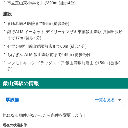
市立芝山東小学校まで320m (徒歩4分)
施設
まゆみ歯科医院まで86m (徒歩2分)
銀行ATM イーネット デイリーヤマザキ東葉飯山満駅 共同出張所
まで17m (徒歩1分)
セブン銀行 飯山満駅前店まで60m (徒歩1分)
ちばぎん ATM 飯山満駅前まで149m (徒歩2分)
マツモトキヨシ ドラッグストア 飯山満駅前店まで159m (徒歩2
分)
飯山満駅の情報
駅設備
一覧を見る
バリアフリー状況
気になる物件がなかったら
条件を変更しよう！
※段差なしでの移動経路
（○：有り △：要駅員設備 ×：無し）
現在の検索条件
地上⇔改札⇔ホーム：○