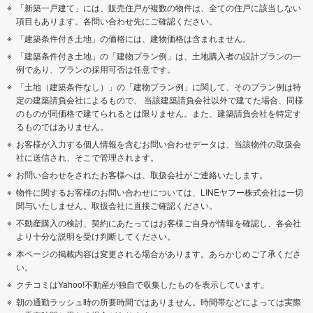
「新築一戸建て」には、販売住戸が複数の物件は、全ての住戸に該当しない
項目もあります。各問い合わせ先にご確認ください。
「建築条件付き土地」の価格には、建物価格は含まれません。
「建築条件付き土地」の「建物プラン例」は、土地購入者の設計プランの一
例であり、プランの採用可否は任意です。
「土地（建築条件なし）」の「建物プラン例」に関して、そのプラン例は特
定の建築請負会社によるもので、 当該建築請負会社以外で建てた場合、同様
のものが同価格で建てられるとは限りません。また、建築請負会社を特定す
るものではありません。
お客様が入力する個人情報を含むお問い合わせデータは、当該物件の取扱会
社に送信され、そこで管理されます。
お問い合わせをされたお客様へは、取扱会社がご連絡いたします。
物件に関するお客様のお問い合わせについては、LINEヤフー株式会社は一切
関与いたしません。取扱会社に直接ご確認ください。
不動産購入の検討、契約にあたってはお客様ご自身が情報を確認し、各会社
より十分な説明を受け判断してください。
本ページの掲載内容は変更される場合があります。あらかじめご了承くださ
い。
クチコミはYahoo!不動産が独自で収集したものを表示しています。
朝の通勤ラッシュ時の所要時間ではありません。時間帯などによっては実際