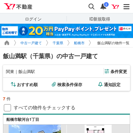
Yahoo!不動産
検索
通知
i
ログイン
ID新規取得
中古一戸建て
千葉県
船橋市
飯山満駅の物件一覧
飯山満駅（千葉県）の中古一戸建て
関東｜飯山満駅
条件変更
おすすめ順
検索条件保存
通知設定
7
件
すべての物件をチェックする
船橋市駿河台1丁目