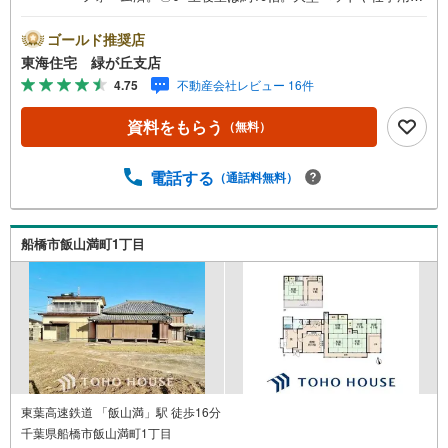
スクも置ける余裕のある広さ。■来客時に喜ばれる駐車場2
台分（車種による）
ゴールド推奨店
東海住宅 緑が丘支店
4.75
不動産会社レビュー 16件
資料をもらう
（無料）
電話する
（通話料無料）
船橋市飯山満町1丁目
東葉高速鉄道 「飯山満」駅 徒歩16分
千葉県船橋市飯山満町1丁目