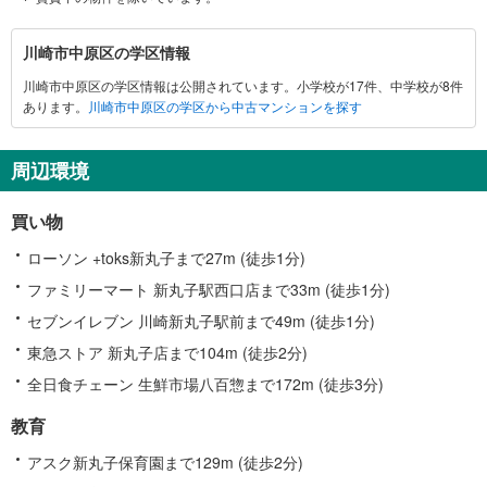
川
川崎市中原区の学区情報
崎
川崎市中原区の学区情報は公開されています。小学校が17件、中学校が8件
市
あります。
川崎市中原区の学区から中古マンションを探す
中
原
区
周辺環境
に
関
買い物
す
る
ローソン +toks新丸子まで27m (徒歩1分)
情
ファミリーマート 新丸子駅西口店まで33m (徒歩1分)
報
セブンイレブン 川崎新丸子駅前まで49m (徒歩1分)
東急ストア 新丸子店まで104m (徒歩2分)
全日食チェーン 生鮮市場八百惣まで172m (徒歩3分)
教育
アスク新丸子保育園まで129m (徒歩2分)