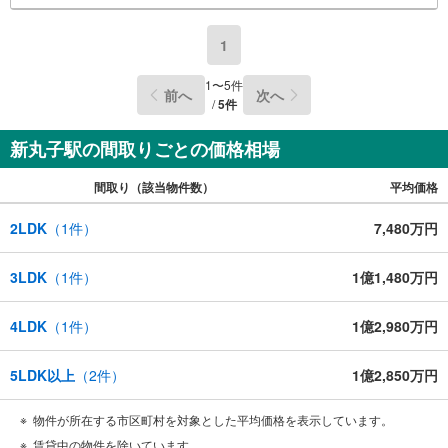
1
1
〜
5
件
前へ
次へ
/
5
件
新丸子駅の間取りごとの価格相場
間取り（該当物件数）
平均価格
2LDK
（
1
件）
7,480万円
3LDK
（
1
件）
1億1,480万円
4LDK
（
1
件）
1億2,980万円
5LDK以上
（
2
件）
1億2,850万円
物件が所在する市区町村を対象とした平均価格を表示しています。
賃貸中の物件を除いています。