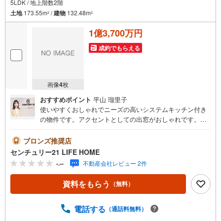
5LDK / 地上階数2階
土地
173.55m
/
建物
132.48m
2
2
1億3,700万円
成約でもらえる
画像
4
枚
おすすめポイント
平山 瑠里子
使いやすくおしゃれでニーズの高いシステムキッチン付き
の物件です。アクセントとしての出窓がおしゃれです。お
湯を温め直せる追い焚き機能付きです。ゆとりのある快適
なお住まいをお探しの場合は当社の5LDKの物件はいかがで
ブロンズ推奨店
しょうか。素敵な全居室収納スペースはとても利便性の良
センチュリー21 LIFE HOME
い設備です。お庭があるので、小さいお子さんがいるご家
-.--
不動産会社レビュー 2件
族でも安心して遊ぶことが出来ます。こちらの物件は中古
戸建物件です。
資料をもらう
（無料）
電話する
（通話料無料）