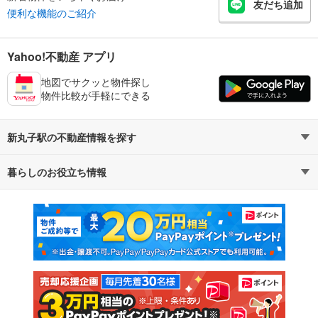
友だち追加
便利な機能のご紹介
Yahoo!不動産 アプリ
地図でサクッと物件探し
物件比較が手軽にできる
新丸子駅の不動産情報を探す
暮らしのお役立ち情報
不動産・住宅
賃貸住宅
マンションカタログ
教えて！住まいの先生
新築マンション
中古マンション
新築一戸建て
中古一戸建て
注文住宅
土地