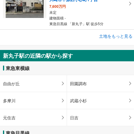
7,600万円
未定
建物面積 -
東急目黒線 「新丸子」駅 徒歩5分
成約でもらえる
土地をもっと見る
土地
川崎市中原区小杉陣屋町1丁目
新丸子駅の近隣の駅から探す
1億600万円
未定
東急東横線
建物面積 -
東急東横線 「新丸子」駅 徒歩12分
自由が丘
田園調布
多摩川
武蔵小杉
元住吉
日吉
東急目黒線