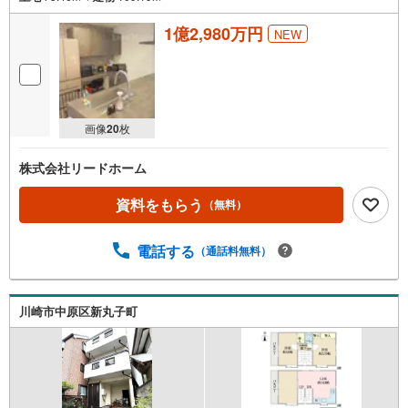
1億2,980万円
NEW
画像
20
枚
株式会社リードホーム
資料をもらう
（無料）
電話する
（通話料無料）
川崎市中原区新丸子町