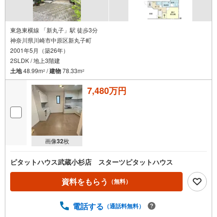
東急東横線 「新丸子」駅 徒歩3分
神奈川県川崎市中原区新丸子町
2001年5月（築26年）
2SLDK / 地上3階建
土地
48.99m
/
建物
78.33m
2
2
7,480万円
画像
32
枚
ピタットハウス武蔵小杉店 スターツピタットハウス
資料をもらう
（無料）
電話する
（通話料無料）