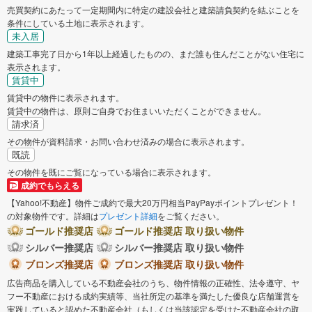
売買契約にあたって一定期間内に特定の建設会社と建築請負契約を結ぶことを
条件にしている土地に表示されます。
未入居
建築工事完了日から1年以上経過したものの、まだ誰も住んだことがない住宅に
表示されます。
賃貸中
賃貸中の物件に表示されます。
賃貸中の物件は、原則ご自身でお住まいいただくことができません。
請求済
その物件が資料請求・お問い合わせ済みの場合に表示されます。
既読
その物件を既にご覧になっている場合に表示されます。
成約でもらえる
【Yahoo!不動産】物件ご成約で最大20万円相当PayPayポイントプレゼント！
の対象物件です。詳細は
プレゼント詳細
をご覧ください。
ゴールド推奨店
ゴールド推奨店 取り扱い物件
シルバー推奨店
シルバー推奨店 取り扱い物件
ブロンズ推奨店
ブロンズ推奨店 取り扱い物件
広告商品を購入している不動産会社のうち、物件情報の正確性、法令遵守、ヤ
フー不動産における成約実績等、当社所定の基準を満たした優良な店舗運営を
実践していると認めた不動産会社（もしくは当該認定を受けた不動産会社の取