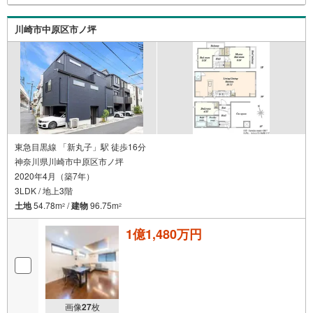
川崎市中原区市ノ坪
東急目黒線 「新丸子」駅 徒歩16分
神奈川県川崎市中原区市ノ坪
2020年4月（築7年）
3LDK / 地上3階
土地
54.78m
/
建物
96.75m
2
2
1億1,480万円
画像
27
枚