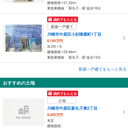
建物面積 121.22m
2
東急東横線 「新丸子」駅 徒歩16分
成約でもらえる
新築一戸建て
川崎市中原区小杉陣屋町1丁目
8,180万円
3LDK＋S
建物面積 125.86m
2
東急東横線 「新丸子」駅 徒歩13分
成約でもらえる
新築一戸建てをもっと見る
新築一戸建て
おすすめの土地
川崎市中原区小杉陣屋町1丁目
8,180万円
成約でもらえる
3LDK＋S
土地
建物面積 125.86m
2
東急東横線 「新丸子」駅 徒歩12分
川崎市中原区新丸子東2丁目
9,200万円
未定
建物面積 -