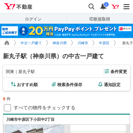
Yahoo!不動産
検索
通知
i
ログイン
ID新規取得
中古一戸建て
神奈川県
川崎市
中原区
新丸子
新丸子駅（神奈川県）の中古一戸建て
関東｜新丸子駅
条件変更
おすすめ順
検索条件保存
通知設定
5
件
すべての物件をチェックする
川崎市中原区下小田中2丁目