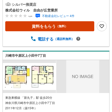
収納付きでお部屋もすっきり、空間を有効に使えます！◆2
シルバー推奨店
階にはたっぷり収納できるWIC付きで、季節物もスッキリ
株式会社ウィル 自由が丘営業所
と片付きます！◆ご家族の帰宅を温かく迎えられるリビン
-.--
不動産会社レビュー 4件
グ階段採用！（2階）◆浴室・洗面室に窓が設けられ、じめ
っとしがちな水回りの換気環境も良好！◆「大戸小学校」
資料をもらう
（無料）
まで徒歩約4分！◆「西中原中学校」まで徒歩約4分！◆子
育て世帯にも嬉しい立地です！【営業時間10:00～19:00】
上記時間はお電話が繋がりやすくなっております。お気軽
電話する
（通話料無料）
にご連絡下さい！現地を見学される場合はご見学予約ボタ
ンよりご希望の日時をご記入いただけますとスムーズにご
案内が可能です。～住宅ローン～諸費用込融資や築年数の
川崎市中原区上小田中7丁目
古い物件のローンも得意としており、最適な銀行をご提案
します。～リフォーム～理想の間取り、テイストを作り上
げられます！リフォームプランナーの同行も可能です。
東急東横線 「新丸子」駅 徒歩20分
神奈川県川崎市中原区上小田中7丁目
2011年12月（築15年）