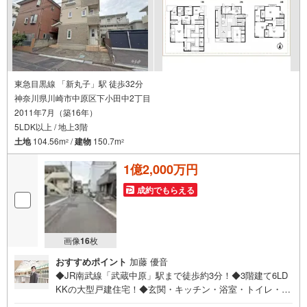
東急目黒線 「新丸子」駅 徒歩32分
神奈川県川崎市中原区下小田中2丁目
2011年7月（築16年）
5LDK以上 / 地上3階
土地
104.56m
/
建物
150.7m
2
2
1億2,000万円
成約でもらえる
画像
16
枚
おすすめポイント
加藤 優音
◆JR南武線「武蔵中原」駅まで徒歩約3分！◆3階建て6LD
KKの大型戸建住宅！◆玄関・キッチン・浴室・トイレ・洗
面室等2箇所あり、2世帯住宅にもオススメです！◆全居室