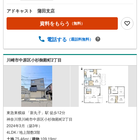
アドキャスト 蒲田支店
資料をもらう
（無料）
電話する
（通話料無料）
川崎市中原区小杉御殿町2丁目
東急東横線 「新丸子」駅 徒歩12分
神奈川県川崎市中原区小杉御殿町2丁目
2024年3月（築3年）
4LDK / 地上階数3階
土地
75.46m
/
建物
109.19m
2
2