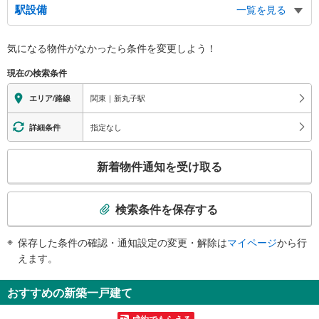
駅設備
一覧を見る
新丸子東１・２丁目、丸子通１丁目、上丸子八幡町
西口
バリアフリー状況
気になる物件がなかったら
条件を変更しよう！
日本医科大学武蔵小杉病院、新丸子町、小杉町１丁目、丸子通２丁目、バスの
※段差なしでの移動経路
りば
（○：有り △：要駅員設備 ×：無し）
現在の検索条件
地上⇔改札⇔ホーム：○
エレベータ
関東｜新丸子駅
エリア/路線
・各ホーム⇔改札
エスカレータ
指定なし
詳細条件
・各ホーム⇔改札
こ
トイレ
新着物件通知を受け取る
の
《多機能トイレ》
検
・改札内
索
その他
検索条件を保存する
条
・ＡＥＤ
件
・点字運賃表
保存した条件の確認・通知設定の変更・解除は
マイページ
から行
で
・点字シール
えます。
通
知
おすすめの新築一戸建て
を
受
成約でもらえる