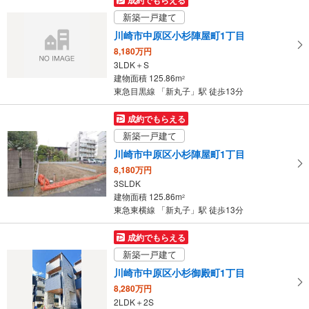
け
新築一戸建て
取
川崎市中原区小杉陣屋町1丁目
る
8,180万円
・
3LDK＋S
条
建物面積 125.86m
2
件
東急目黒線 「新丸子」駅 徒歩13分
を
マ
成約でもらえる
イ
新築一戸建て
ペ
川崎市中原区小杉陣屋町1丁目
ー
8,180万円
ジ
3SLDK
に
建物面積 125.86m
2
保
東急東横線 「新丸子」駅 徒歩13分
存
す
成約でもらえる
る
新築一戸建て
川崎市中原区小杉御殿町1丁目
8,280万円
2LDK＋2S