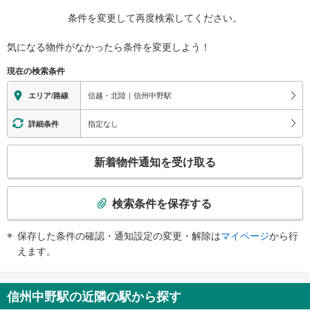
条件を変更して再度検索してください。
気になる物件がなかったら
条件を変更しよう！
現在の検索条件
信越・北陸｜信州中野駅
エリア/路線
指定なし
詳細条件
こ
新着物件通知を受け取る
の
検
索
検索条件を保存する
条
件
保存した条件の確認・通知設定の変更・解除は
マイページ
から行
で
えます。
通
知
を
信州中野駅の近隣の駅から探す
受