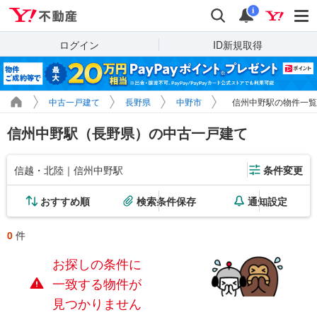
Yahoo!不動産
検索
通知
i
ログイン
ID新規取得
中古一戸建て
長野県
中野市
信州中野駅の物件一覧
信州中野駅（長野県）の中古一戸建て
信越・北陸｜信州中野駅
条件変更
おすすめ順
検索条件保存
通知設定
0
件
お探しの条件に
一致する物件が
見つかりません