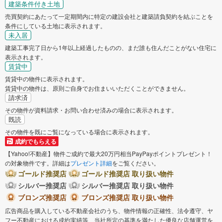
建築条件付き土地
売買契約にあたって一定期間内に特定の建設会社と建築請負契約を結ぶことを
条件にしている土地に表示されます。
未入居
建築工事完了日から1年以上経過したものの、まだ誰も住んだことがない住宅に
表示されます。
賃貸中
賃貸中の物件に表示されます。
賃貸中の物件は、原則ご自身でお住まいいただくことができません。
請求済
その物件が資料請求・お問い合わせ済みの場合に表示されます。
既読
その物件を既にご覧になっている場合に表示されます。
成約でもらえる
【Yahoo!不動産】物件ご成約で最大20万円相当PayPayポイントプレゼント！
の対象物件です。詳細は
プレゼント詳細
をご覧ください。
ゴールド推奨店
ゴールド推奨店 取り扱い物件
シルバー推奨店
シルバー推奨店 取り扱い物件
ブロンズ推奨店
ブロンズ推奨店 取り扱い物件
広告商品を購入している不動産会社のうち、物件情報の正確性、法令遵守、ヤ
フー不動産における成約実績等、当社所定の基準を満たした優良な店舗運営を