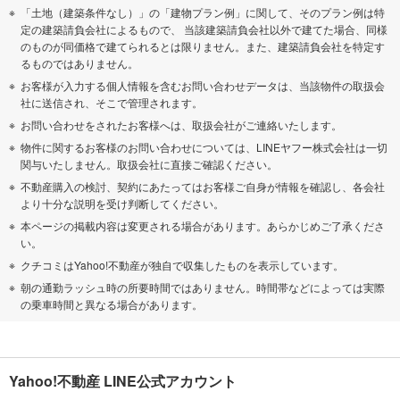
「土地（建築条件なし）」の「建物プラン例」に関して、そのプラン例は特
定の建築請負会社によるもので、 当該建築請負会社以外で建てた場合、同様
のものが同価格で建てられるとは限りません。また、建築請負会社を特定す
るものではありません。
お客様が入力する個人情報を含むお問い合わせデータは、当該物件の取扱会
社に送信され、そこで管理されます。
お問い合わせをされたお客様へは、取扱会社がご連絡いたします。
物件に関するお客様のお問い合わせについては、LINEヤフー株式会社は一切
関与いたしません。取扱会社に直接ご確認ください。
不動産購入の検討、契約にあたってはお客様ご自身が情報を確認し、各会社
より十分な説明を受け判断してください。
本ページの掲載内容は変更される場合があります。あらかじめご了承くださ
い。
クチコミはYahoo!不動産が独自で収集したものを表示しています。
朝の通勤ラッシュ時の所要時間ではありません。時間帯などによっては実際
の乗車時間と異なる場合があります。
Yahoo!不動産 LINE公式アカウント