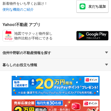
新着物件をいち早くお届け！
友だち追加
便利な機能のご紹介
Yahoo!不動産 アプリ
地図でサクッと物件探し
物件比較が手軽にできる
信州中野駅の不動産情報を探す
暮らしのお役立ち情報
不動産・住宅
賃貸住宅
マンションカタログ
教えて！住まいの先生
新築マンション
中古マンション
新築一戸建て
中古一戸建て
注文住宅
土地