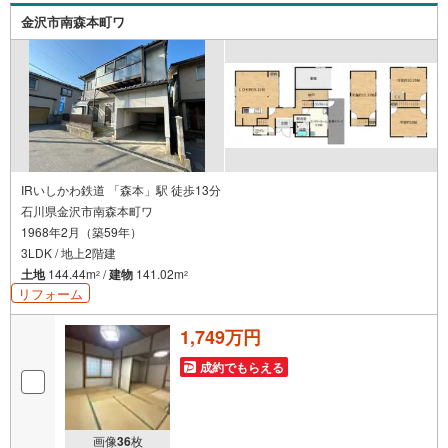
金沢市南森本町ワ
IRいしかわ鉄道 「森本」駅 徒歩13分
石川県金沢市南森本町ワ
1968年2月（築59年）
3LDK / 地上2階建
土地
144.44m
/
建物
141.02m
2
2
リフォーム
1,749万円
成約でもらえる
画像
36
枚