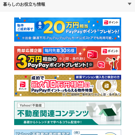
暮らしのお役立ち情報
不動産・住宅
賃貸住宅
マンションカタログ
教えて！住まいの先生
新築マンション
中古マンション
新築一戸建て
中古一戸建て
注文住宅
土地
売却査定