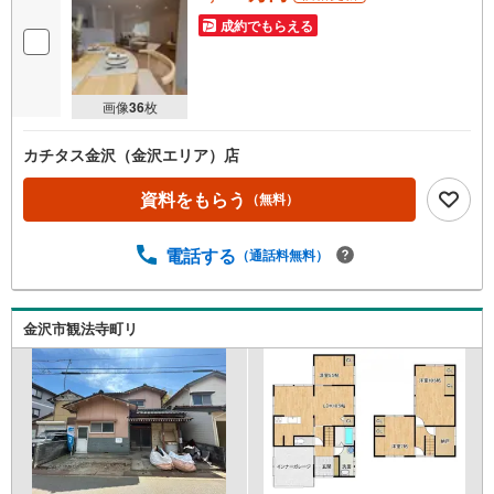
成約でもらえる
画像
36
枚
カチタス金沢（金沢エリア）店
資料をもらう
（無料）
電話する
（通話料無料）
金沢市観法寺町リ