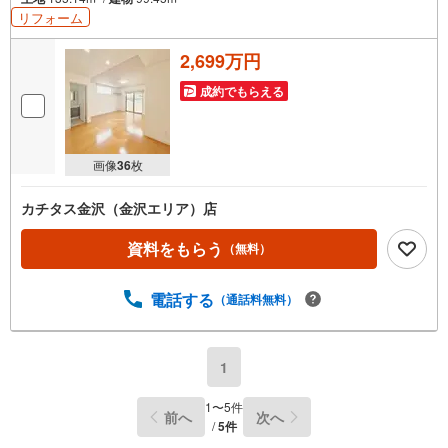
リフォーム
2,699万円
成約でもらえる
画像
36
枚
カチタス金沢（金沢エリア）店
資料をもらう
（無料）
電話する
（通話料無料）
1
1
〜
5
件
前へ
次へ
/
5
件