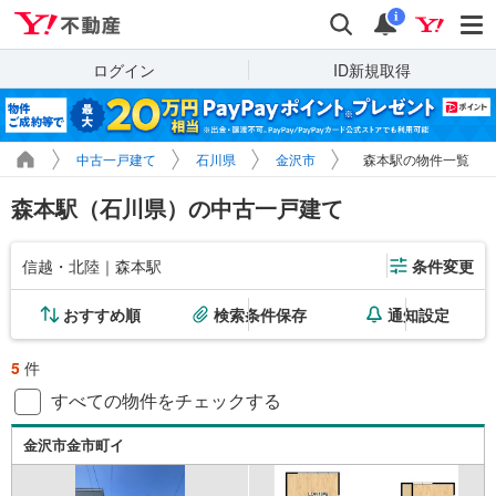
Yahoo!不動産
検索
通知
i
ログイン
ID新規取得
中古一戸建て
石川県
金沢市
森本駅の物件一覧
森本駅（石川県）の中古一戸建て
信越・北陸｜森本駅
条件変更
おすすめ順
検索条件保存
通知設定
5
件
すべての物件をチェックする
金沢市金市町イ