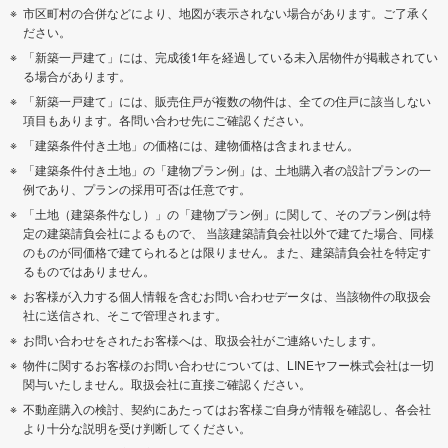
市区町村の合併などにより、地図が表示されない場合があります。ご了承く
ださい。
「新築一戸建て」には、完成後1年を経過している未入居物件が掲載されてい
る場合があります。
「新築一戸建て」には、販売住戸が複数の物件は、全ての住戸に該当しない
項目もあります。各問い合わせ先にご確認ください。
「建築条件付き土地」の価格には、建物価格は含まれません。
「建築条件付き土地」の「建物プラン例」は、土地購入者の設計プランの一
例であり、プランの採用可否は任意です。
「土地（建築条件なし）」の「建物プラン例」に関して、そのプラン例は特
定の建築請負会社によるもので、 当該建築請負会社以外で建てた場合、同様
のものが同価格で建てられるとは限りません。また、建築請負会社を特定す
るものではありません。
お客様が入力する個人情報を含むお問い合わせデータは、当該物件の取扱会
社に送信され、そこで管理されます。
お問い合わせをされたお客様へは、取扱会社がご連絡いたします。
物件に関するお客様のお問い合わせについては、LINEヤフー株式会社は一切
関与いたしません。取扱会社に直接ご確認ください。
不動産購入の検討、契約にあたってはお客様ご自身が情報を確認し、各会社
より十分な説明を受け判断してください。