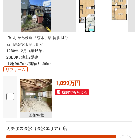
IRいしかわ鉄道 「森本」駅 徒歩14分
石川県金沢市金市町イ
1980年12月（築46年）
2SLDK / 地上2階建
土地
96.7m
/
建物
81.66m
2
2
リフォーム
1,899万円
成約でもらえる
画像
36
枚
カチタス金沢（金沢エリア）店