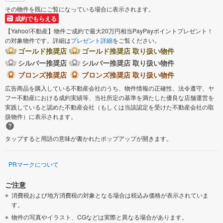
その物件を既にご覧になっている場合に表示されます。
成約でもらえる
【Yahoo!不動産】物件ご成約で最大20万円相当PayPayポイントプレゼント！
の対象物件です。詳細は
プレゼント詳細
をご覧ください。
ゴールド推奨店
ゴールド推奨店 取り扱い物件
シルバー推奨店
シルバー推奨店 取り扱い物件
ブロンズ推奨店
ブロンズ推奨店 取り扱い物件
広告商品を購入している不動産会社のうち、物件情報の正確性、法令遵守、ヤ
フー不動産における成約実績等、当社所定の基準を満たした優良な店舗運営を
実践していると認めた不動産会社（もしくは当該認定を受けた不動産会社の取
扱物件）に表示されます。
タップすると用語の意味が書かれたポップアップが開きます。
PRマークについて
ご注意
消費税および地方消費税の対象となる場合は税込み価格が表示されていま
す。
物件の写真やイラスト、CGなどは実際と異なる場合があります。