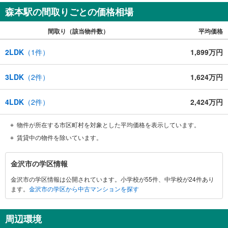
森本駅の間取りごとの価格相場
間取り（該当物件数）
平均価格
2LDK
（
1
件）
1,899万円
3LDK
（
2
件）
1,624万円
4LDK
（
2
件）
2,424万円
物件が所在する市区町村を対象とした平均価格を表示しています。
賃貸中の物件を除いています。
金
金沢市の学区情報
沢
金沢市の学区情報は公開されています。小学校が55件、中学校が24件あり
市
ます。
金沢市の学区から中古マンションを探す
に
関
す
周辺環境
る