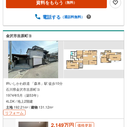
資料をもらう
（無料）
電話する
（通話料無料）
金沢市吉原町ヨ
IRいしかわ鉄道 「森本」駅 徒歩10分
石川県金沢市吉原町ヨ
1974年5月（築53年）
4LDK / 地上2階建
土地
192.21m
/
建物
131.12m
2
2
リフォーム
2,149万円
価格更新