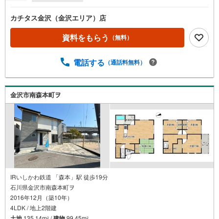
カチタス金沢（金沢エリア）店
資料をもらう
（無料）
電話する
（通話料無料）
金沢市南森本町ヲ
IRいしかわ鉄道 「森本」駅 徒歩19分
石川県金沢市南森本町ヲ
2016年12月（築10年）
4LDK / 地上2階建
土地
135.14m
/
建物
99.45m
2
2