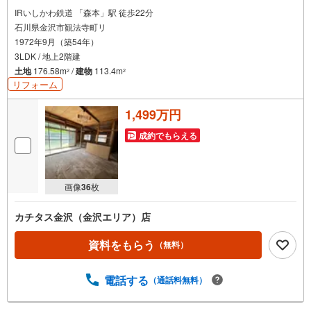
IRいしかわ鉄道 「森本」駅 徒歩22分
石川県金沢市観法寺町リ
1972年9月（築54年）
3LDK / 地上2階建
土地
176.58m
/
建物
113.4m
2
2
リフォーム
1,499万円
成約でもらえる
画像
36
枚
カチタス金沢（金沢エリア）店
資料をもらう
（無料）
電話する
（通話料無料）