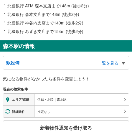
北國銀行 ATM 森本支店まで148m (徒歩2分)
北國銀行 森本支店まで148m (徒歩2分)
北國銀行 神谷内支店まで149m (徒歩2分)
北國銀行 みずき支店まで154m (徒歩2分)
森本駅の情報
駅設備
一覧を見る
バリアフリー状況
気になる物件がなかったら
条件を変更しよう！
※段差なしでの移動経路
（○：有り △：要駅員設備 ×：無し）
現在の検索条件
地上⇔改札⇔ホーム：○
（※１番線ホーム：△）
信越・北陸｜森本駅
エリア/路線
エレベータ
・２・３番線ホーム⇔改札
指定なし
詳細条件
・改札⇔東口
・改札⇔西口
こ
新着物件通知を受け取る
トイレ
の