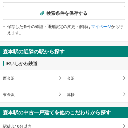
《車椅子対応》
検
・改札外
索
検索条件を保存する
その他
条
・車椅子専用出口（１番線ホーム⇔地上）
件
保存した条件の確認・通知設定の変更・解除は
マイページ
から行
で
えます。
通
知
を
森本駅の近隣の駅から探す
受
け
IRいしかわ鉄道
取
る
西金沢
金沢
・
条
件
東金沢
津幡
を
マ
イ
森本駅の中古一戸建てを他のこだわりから探す
ペ
ー
駅徒歩10分以内