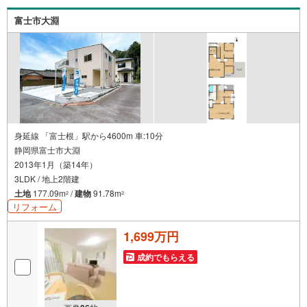
富士市大淵
身延線 「富士根」駅から4600m 車:10分
静岡県富士市大淵
2013年1月（築14年）
3LDK / 地上2階建
土地
177.09m
/
建物
91.78m
2
2
リフォーム
1,699万円
成約でもらえる