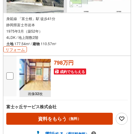
身延線 「富士根」駅 徒歩41分
静岡県富士市岩本
1975年3月（築52年）
4LDK / 地上階数2階
土地
177.54m
/
建物
110.57m
2
2
リフォーム
798万円
成約でもらえる
画像
32
枚
富士ヶ丘サービス株式会社
資料をもらう
（無料）
電話する
（通話料無料）