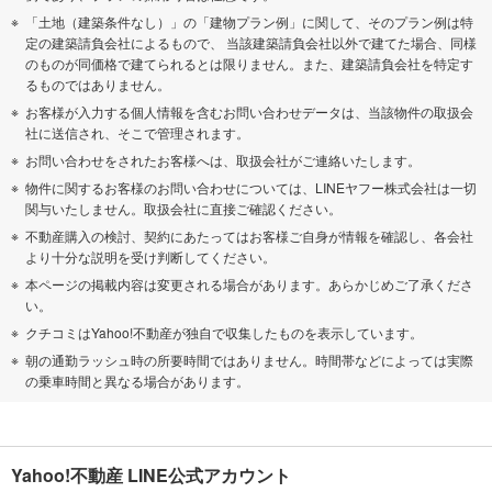
「土地（建築条件なし）」の「建物プラン例」に関して、そのプラン例は特
定の建築請負会社によるもので、 当該建築請負会社以外で建てた場合、同様
のものが同価格で建てられるとは限りません。また、建築請負会社を特定す
るものではありません。
お客様が入力する個人情報を含むお問い合わせデータは、当該物件の取扱会
社に送信され、そこで管理されます。
お問い合わせをされたお客様へは、取扱会社がご連絡いたします。
物件に関するお客様のお問い合わせについては、LINEヤフー株式会社は一切
関与いたしません。取扱会社に直接ご確認ください。
不動産購入の検討、契約にあたってはお客様ご自身が情報を確認し、各会社
より十分な説明を受け判断してください。
本ページの掲載内容は変更される場合があります。あらかじめご了承くださ
い。
クチコミはYahoo!不動産が独自で収集したものを表示しています。
朝の通勤ラッシュ時の所要時間ではありません。時間帯などによっては実際
の乗車時間と異なる場合があります。
Yahoo!不動産 LINE公式アカウント