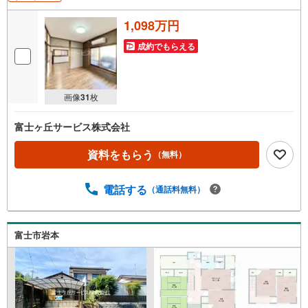
1,098万円
成約でもらえる
画像
31
枚
富士ヶ丘サービス株式会社
資料をもらう
（無料）
電話する
（通話料無料）
富士市岩本