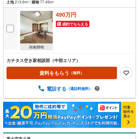
土地
213.6m
/
建物
77.49m
2
2
490万円
成約でもらえる
画像
20
枚
カチタス空き家相談部（中部エリア）
資料をもらう
（無料）
電話する
（通話料無料）
富士宮市小泉