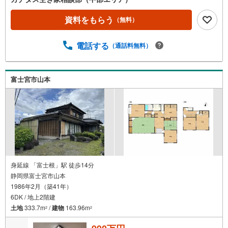
資料をもらう
（無料）
電話する
（通話料無料）
富士宮市山本
身延線 「富士根」駅 徒歩14分
静岡県富士宮市山本
1986年2月（築41年）
6DK / 地上2階建
土地
333.7m
/
建物
163.96m
2
2