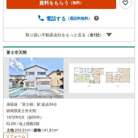
資料をもらう
（無料）
電話する
（通話料無料）
取り扱い不動産会社をもっと見る（
全
1
社
）
富士市天間
身延線 「富士根」駅 徒歩24分
静岡県富士市天間
1972年5月（築55年）
5LDK / 地上階数2階
土地
203.31m
/
建物
141.81m
2
2
リフォーム