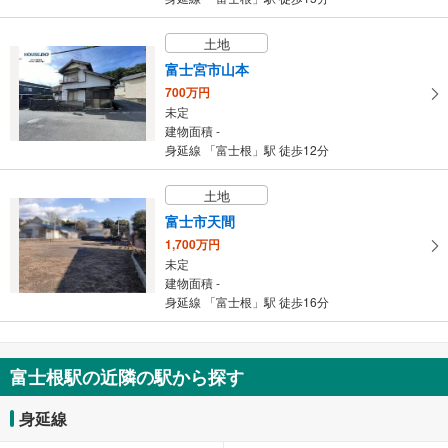
土地
富士宮市山本
700万円
未定
建物面積 -
身延線 「富士根」駅 徒歩12分
土地
富士市天間
1,700万円
未定
建物面積 -
身延線 「富士根」駅 徒歩16分
富士根駅の近隣の駅から探す
身延線