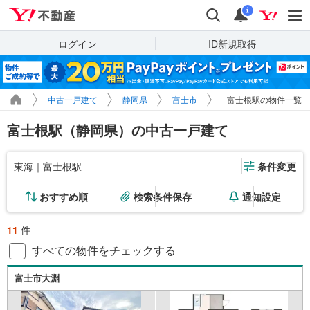
Yahoo!不動産
検索
通知
i
ログイン
ID新規取得
中古一戸建て
静岡県
富士市
富士根駅の物件一覧
富士根駅（静岡県）の中古一戸建て
東海｜富士根駅
条件変更
おすすめ順
検索条件保存
通知設定
11
件
すべての物件をチェックする
富士市大淵