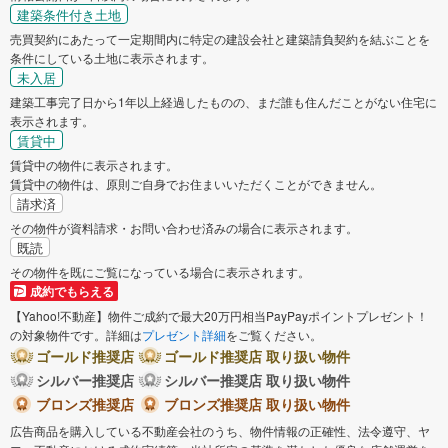
建築条件付き土地
売買契約にあたって一定期間内に特定の建設会社と建築請負契約を結ぶことを
条件にしている土地に表示されます。
未入居
建築工事完了日から1年以上経過したものの、まだ誰も住んだことがない住宅に
表示されます。
賃貸中
賃貸中の物件に表示されます。
賃貸中の物件は、原則ご自身でお住まいいただくことができません。
請求済
その物件が資料請求・お問い合わせ済みの場合に表示されます。
既読
その物件を既にご覧になっている場合に表示されます。
成約でもらえる
【Yahoo!不動産】物件ご成約で最大20万円相当PayPayポイントプレゼント！
の対象物件です。詳細は
プレゼント詳細
をご覧ください。
ゴールド推奨店
ゴールド推奨店 取り扱い物件
シルバー推奨店
シルバー推奨店 取り扱い物件
ブロンズ推奨店
ブロンズ推奨店 取り扱い物件
広告商品を購入している不動産会社のうち、物件情報の正確性、法令遵守、ヤ