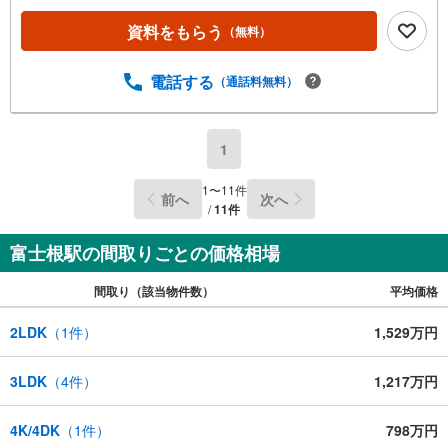
資料をもらう
（無料）
電話する
（通話料無料）
1
1
〜
11
件
前へ
次へ
/
11
件
富士根駅の間取りごとの価格相場
間取り（該当物件数）
平均価格
2LDK
（
1
件）
1,529万円
3LDK
（
4
件）
1,217万円
4K/4DK
（
1
件）
798万円