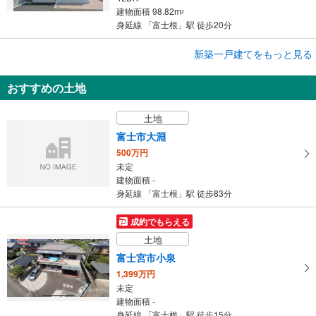
建物面積 98.82m
2
身延線 「富士根」駅 徒歩20分
成約でもらえる
新築一戸建てをもっと見る
新築一戸建て
おすすめの土地
富士市入山瀬
2,699万円
土地
4LDK
建物面積 98.82m
2
富士市大淵
身延線 「富士根」駅 徒歩20分
500万円
未定
建物面積 -
身延線 「富士根」駅 徒歩83分
成約でもらえる
土地
富士宮市小泉
1,399万円
未定
建物面積 -
身延線 「富士根」駅 徒歩15分