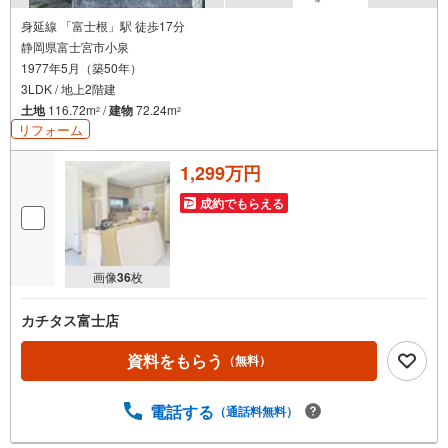
身延線 「富士根」駅 徒歩17分
静岡県富士宮市小泉
1977年5月（築50年）
3LDK / 地上2階建
土地
116.72m
/
建物
72.24m
2
2
リフォーム
1,299万円
成約でもらえる
画像
36
枚
カチタス富士店
資料をもらう
（無料）
電話する
（通話料無料）