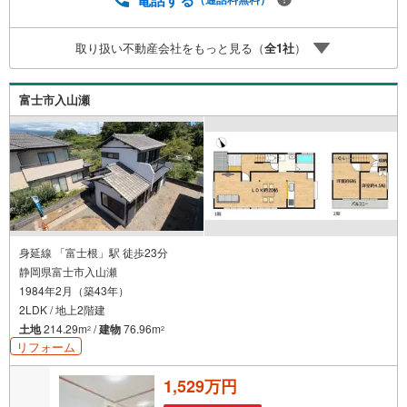
取り扱い不動産会社をもっと見る（
全
1
社
）
富士市入山瀬
身延線 「富士根」駅 徒歩23分
静岡県富士市入山瀬
1984年2月（築43年）
2LDK / 地上2階建
土地
214.29m
/
建物
76.96m
2
2
リフォーム
1,529万円