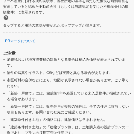
フー不動産における成約実績等、当社所定の基準を満たした優良な店舗運営を
実践していると認めた不動産会社（もしくは当該認定を受けた不動産会社の取
扱物件）に表示されます。
タップすると用語の意味が書かれたポップアップが開きます。
PRマークについて
ご注意
消費税および地方消費税の対象となる場合は税込み価格が表示されていま
す。
物件の写真やイラスト、CGなどは実際と異なる場合があります。
市区町村の合併などにより、地図が表示されない場合があります。ご了承く
ださい。
「新築一戸建て」には、完成後1年を経過している未入居物件が掲載されてい
る場合があります。
「新築一戸建て」には、販売住戸が複数の物件は、全ての住戸に該当しない
項目もあります。各問い合わせ先にご確認ください。
「建築条件付き土地」の価格には、建物価格は含まれません。
「建築条件付き土地」の「建物プラン例」は、土地購入者の設計プランの一
例であり、プランの採用可否は任意です。