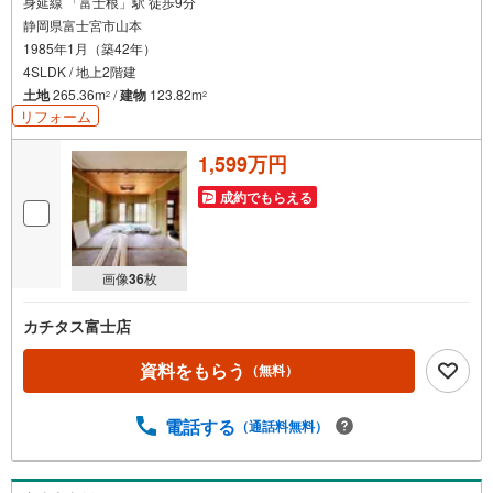
身延線 「富士根」駅 徒歩9分
静岡県富士宮市山本
1985年1月（築42年）
4SLDK / 地上2階建
土地
265.36m
/
建物
123.82m
2
2
リフォーム
1,599万円
成約でもらえる
画像
36
枚
カチタス富士店
資料をもらう
（無料）
電話する
（通話料無料）