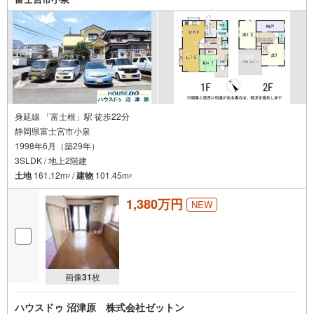
身延線 「富士根」駅 徒歩22分
静岡県富士宮市小泉
1998年6月（築29年）
3SLDK / 地上2階建
土地
161.12m
/
建物
101.45m
2
2
1,380万円
NEW
画像
31
枚
ハウスドゥ 沼津原 株式会社ゼットン