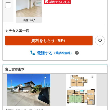
成約でもらえる
画像
36
枚
カチタス富士店
資料をもらう
（無料）
電話する
（通話料無料）
富士宮市山本