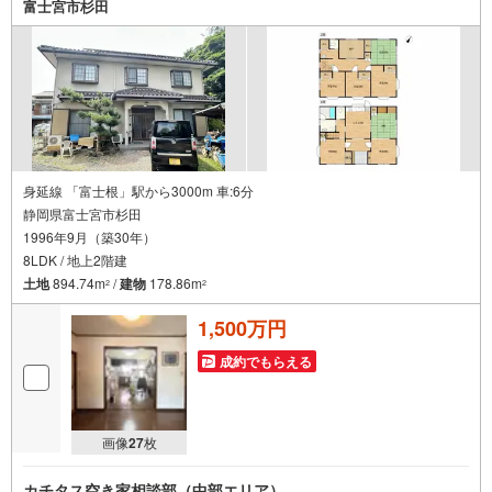
富士宮市杉田
身延線 「富士根」駅から3000m 車:6分
静岡県富士宮市杉田
1996年9月（築30年）
8LDK / 地上2階建
土地
894.74m
/
建物
178.86m
2
2
1,500万円
成約でもらえる
画像
27
枚
カチタス空き家相談部（中部エリア）