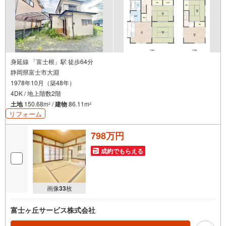
身延線 「富士根」駅 徒歩64分
静岡県富士市大淵
1978年10月（築48年）
4DK / 地上階数2階
土地
150.68m
/
建物
86.11m
2
2
リフォーム
798万円
成約でもらえる
画像
33
枚
富士ヶ丘サービス株式会社