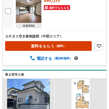
990万円
成約でもらえる
画像
33
枚
カチタス空き家相談部（中部エリア）
資料をもらう
（無料）
電話する
（通話料無料）
富士宮市小泉