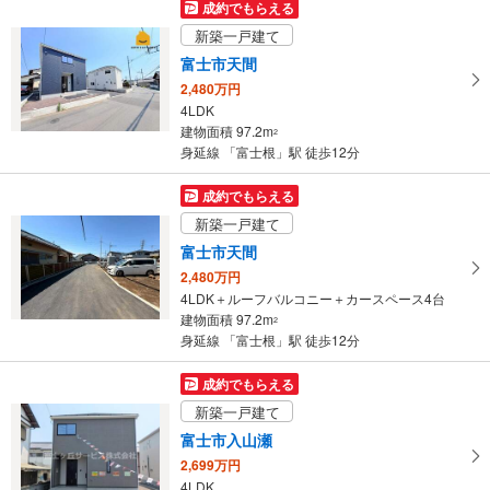
マ
成約でもらえる
イ
新築一戸建て
ペ
富士市天間
ー
2,480万円
ジ
4LDK
に
建物面積 97.2m
2
保
身延線 「富士根」駅 徒歩12分
存
す
成約でもらえる
る
新築一戸建て
富士市天間
2,480万円
4LDK＋ルーフバルコニー＋カースペース4台
建物面積 97.2m
2
身延線 「富士根」駅 徒歩12分
成約でもらえる
新築一戸建て
富士市入山瀬
2,699万円
4LDK