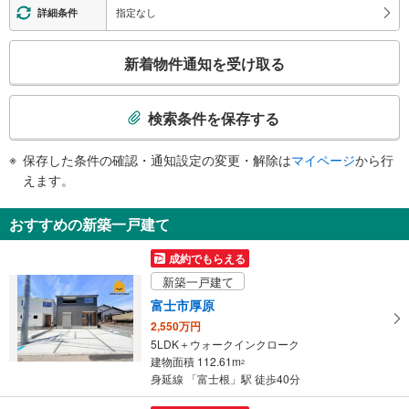
指定なし
詳細条件
こ
新着物件通知を受け取る
の
検
索
検索条件を保存する
条
件
保存した条件の確認・通知設定の変更・解除は
マイページ
から行
で
えます。
通
知
おすすめの新築一戸建て
を
受
成約でもらえる
け
新築一戸建て
取
富士市厚原
る
2,550万円
・
5LDK＋ウォークインクローク
条
建物面積 112.61m
2
件
身延線 「富士根」駅 徒歩40分
を