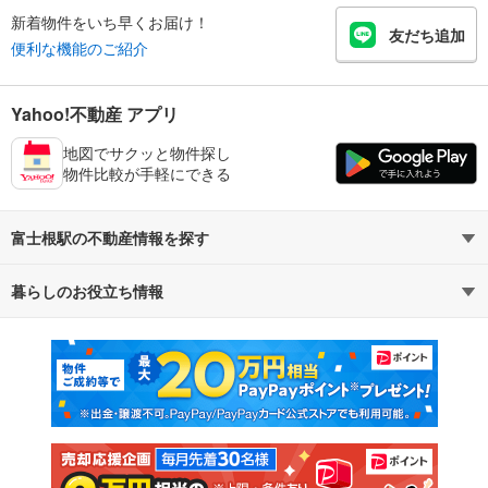
新着物件をいち早くお届け！
友だち追加
便利な機能のご紹介
Yahoo!不動産 アプリ
地図でサクッと物件探し
物件比較が手軽にできる
富士根駅の不動産情報を探す
暮らしのお役立ち情報
不動産・住宅
賃貸住宅
マンションカタログ
教えて！住まいの先生
新築マンション
中古マンション
新築一戸建て
中古一戸建て
注文住宅
土地