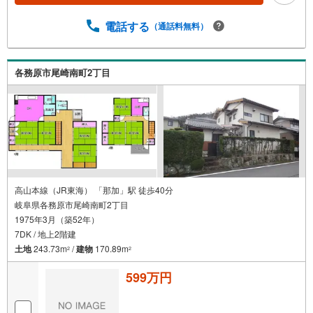
電話する
（通話料無料）
各務原市尾崎南町2丁目
高山本線（JR東海） 「那加」駅 徒歩40分
岐阜県各務原市尾崎南町2丁目
1975年3月（築52年）
7DK / 地上2階建
土地
243.73m
/
建物
170.89m
2
2
599万円