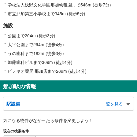
学校法人浅野文化学園那加幼稚園まで546m (徒歩7分)
市立那加第三小学校まで345m (徒歩5分)
施設
公園まで204m (徒歩3分)
太平公園まで294m (徒歩4分)
うの歯科まで182m (徒歩3分)
加藤歯科ビルまで309m (徒歩4分)
ピノキオ薬局 那加店まで269m (徒歩4分)
那加駅の情報
駅設備
一覧を見る
バリアフリー状況
気になる物件がなかったら
条件を変更しよう！
※段差なしでの移動経路
（○：有り △：要駅員設備 ×：無し）
現在の検索条件
地上⇔ホーム：