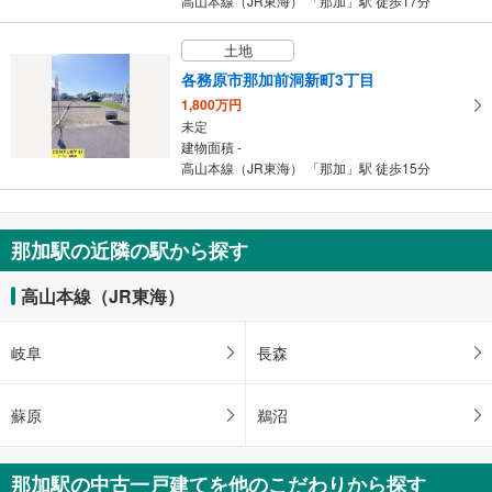
高山本線（JR東海） 「那加」駅 徒歩17分
土地
各務原市那加前洞新町3丁目
1,800万円
未定
建物面積 -
高山本線（JR東海） 「那加」駅 徒歩15分
那加駅の近隣の駅から探す
高山本線（JR東海）
岐阜
長森
蘇原
鵜沼
那加駅の中古一戸建てを他のこだわりから探す