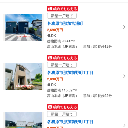
件
を
成約でもらえる
マ
新築一戸建て
イ
各務原市那加宮浦町
ペ
2,690万円
ー
4LDK
ジ
建物面積 98.41m
2
に
高山本線（JR東海） 「那加」駅 徒歩12分
保
存
成約でもらえる
す
新築一戸建て
る
各務原市那加前野町1丁目
2,890万円
4LDK
建物面積 115.52m
2
高山本線（JR東海） 「那加」駅 徒歩22分
成約でもらえる
新築一戸建て
各務原市那加前野町1丁目
3,030万円