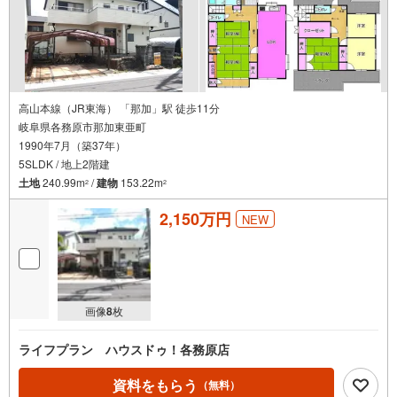
高山本線（JR東海） 「那加」駅 徒歩11分
岐阜県各務原市那加東亜町
1990年7月（築37年）
5SLDK / 地上2階建
土地
240.99m
/
建物
153.22m
2
2
2,150万円
NEW
画像
8
枚
ライフプラン ハウスドゥ！各務原店
資料をもらう
（無料）