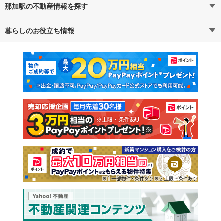
那加駅の不動産情報を探す
暮らしのお役立ち情報
不動産・住宅
賃貸住宅
マンションカタログ
教えて！住まいの先生
新築マンション
中古マンション
新築一戸建て
中古一戸建て
注文住宅
土地
売却査定