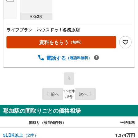
画像
2
枚
ライフプラン ハウスドゥ！各務原店
資料をもらう
（無料）
電話する
（通話料無料）
1
1
〜
2
件
前へ
次へ
/
2
件
那加駅の間取りごとの価格相場
間取り（該当物件数）
平均価格
5LDK以上
（
2
件）
1,374万円