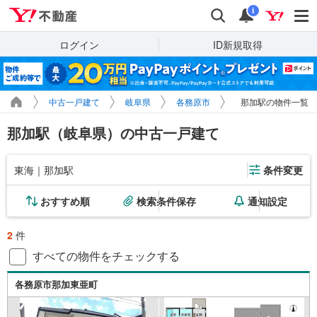
Yahoo!不動産
検索
通知
i
ログイン
ID新規取得
中古一戸建て
岐阜県
各務原市
那加駅の物件一覧
那加駅（岐阜県）の中古一戸建て
東海｜那加駅
条件変更
おすすめ順
検索条件保存
通知設定
2
件
すべての物件をチェックする
各務原市那加東亜町