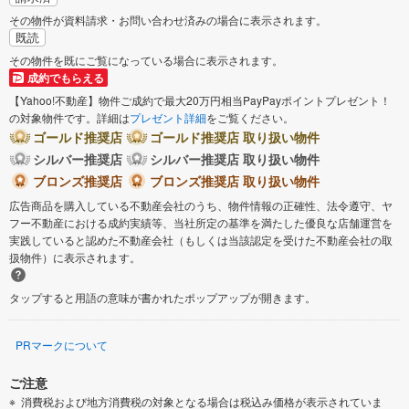
その物件が資料請求・お問い合わせ済みの場合に表示されます。
既読
その物件を既にご覧になっている場合に表示されます。
成約でもらえる
【Yahoo!不動産】物件ご成約で最大20万円相当PayPayポイントプレゼント！
の対象物件です。詳細は
プレゼント詳細
をご覧ください。
ゴールド推奨店
ゴールド推奨店 取り扱い物件
シルバー推奨店
シルバー推奨店 取り扱い物件
ブロンズ推奨店
ブロンズ推奨店 取り扱い物件
広告商品を購入している不動産会社のうち、物件情報の正確性、法令遵守、ヤ
フー不動産における成約実績等、当社所定の基準を満たした優良な店舗運営を
実践していると認めた不動産会社（もしくは当該認定を受けた不動産会社の取
扱物件）に表示されます。
タップすると用語の意味が書かれたポップアップが開きます。
PRマークについて
ご注意
消費税および地方消費税の対象となる場合は税込み価格が表示されていま