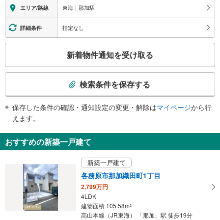
駅舎側のホーム：○
東海｜那加駅
エリア/路線
駅舎と反対側のホーム：×
スロープ
指定なし
詳細条件
・駅舎⇔地上
こ
新着物件通知を受け取る
の
検
索
検索条件を保存する
条
件
保存した条件の確認・通知設定の変更・解除は
マイページ
から行
で
えます。
通
知
おすすめの新築一戸建て
を
受
新築一戸建て
け
各務原市那加織田町1丁目
取
2,799万円
る
4LDK
・
建物面積 105.58m
2
条
高山本線（JR東海） 「那加」駅 徒歩19分