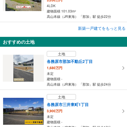
4LDK
建物面積 101.03m
2
高山本線（JR東海） 「那加」駅 徒歩22分
成約でもらえる
新築一戸建てをもっと見る
新築一戸建て
おすすめの土地
各務原市那加前野町1丁目
3,030万円
土地
4LDK
建物面積 106.82m
2
各務原市那加不動丘2丁目
高山本線（JR東海） 「那加」駅 徒歩22分
1,680万円
未定
建物面積 -
高山本線（JR東海） 「那加」駅 徒歩24分
土地
各務原市三井東町1丁目
3,900万円
未定
建物面積 -