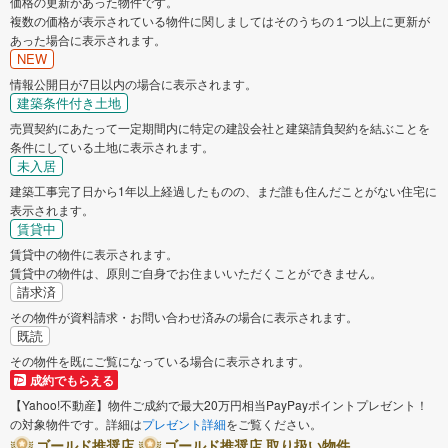
価格の更新があった物件です。
複数の価格が表示されている物件に関しましてはそのうちの１つ以上に更新が
あった場合に表示されます。
NEW
情報公開日が7日以内の場合に表示されます。
建築条件付き土地
売買契約にあたって一定期間内に特定の建設会社と建築請負契約を結ぶことを
条件にしている土地に表示されます。
未入居
建築工事完了日から1年以上経過したものの、まだ誰も住んだことがない住宅に
表示されます。
賃貸中
賃貸中の物件に表示されます。
賃貸中の物件は、原則ご自身でお住まいいただくことができません。
請求済
その物件が資料請求・お問い合わせ済みの場合に表示されます。
既読
その物件を既にご覧になっている場合に表示されます。
成約でもらえる
【Yahoo!不動産】物件ご成約で最大20万円相当PayPayポイントプレゼント！
の対象物件です。詳細は
プレゼント詳細
をご覧ください。
ゴールド推奨店
ゴールド推奨店 取り扱い物件