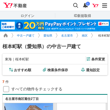
Yahoo!不動産
検索
通知
i
ログイン
ID新規取得
中古一戸建て
愛知県
名古屋市
南区
桜本町駅
桜本町駅（愛知県）の中古一戸建て
東海｜桜本町駅
条件変更
おすすめ順
検索条件保存
通知設定
7
件
すべての物件をチェックする
名古屋市南区菊住2丁目