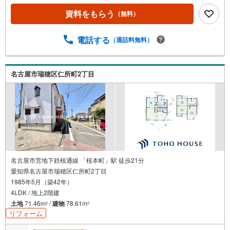
プライバシーを確保しやすい2階リビングを採用！ 食洗
機・浴室乾燥機など、充実の設備に注目です 車3台が駐車
資料をもらう
（無料）
可能なスペース有り～名古屋エリアの「お住まい」探しに
確かな安心と満足を～東宝ハウス名古屋中央ならではの高
電話する
（通話料無料）
品質なサービスをお届けします。各種ご相談も承っており
ます。 住宅ローンのご相談 FPによるライフプランのシミ
ュレーションお電話よりお問い合わせの際は「Yahoo！不
動産を見た」とお伝え下さい。【資料をもらう】【室内・
名古屋市瑞穂区仁所町2丁目
現地を見学する】ボタンよりご予約いただくとご見学がス
ムーズにご案内できます。お客様のお住まいへの「希望」
を形にするべく全力でお手伝いさせていただきます。お会
いできる日を心待ちにしております。
名古屋市営地下鉄桜通線 「桜本町」駅 徒歩21分
愛知県名古屋市瑞穂区仁所町2丁目
1985年5月（築42年）
4LDK / 地上2階建
土地
71.46m
/
建物
78.61m
2
2
リフォーム