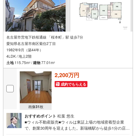
名古屋市営地下鉄桜通線 「桜本町」駅 徒歩7分
愛知県名古屋市南区菊住2丁目
1982年9月（築44年）
4LDK / 地上2階
土地
115.75m
/
建物
77.01m
2
2
2,200万円
成約でもらえる
画像
31
枚
おすすめポイント
松葉 悠生
■ウィル不動産販売■ウィルは東証上場の地域密着型企業
で、創業30周年を迎えました。新瑞橋駅から徒歩1分の店舗
には、キッズスペースやおむつ替えスペースを完備してお