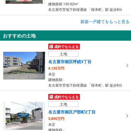
建物面積 130.62m
2
名古屋市営地下鉄桜通線 「桜本町」駅 徒歩8分
成約でもらえる
新築一戸建てをもっと見る
新築一戸建て
おすすめの土地
名古屋市南区呼続3丁目
5,199万円
成約でもらえる
1SLDK
土地
建物面積 109.82m
2
名古屋市営地下鉄桜通線 「桜本町」駅 徒歩6分
名古屋市南区呼続3丁目
4,120万円
未定
建物面積 -
名古屋市営地下鉄桜通線 「桜本町」駅 徒歩8分
成約でもらえる
土地
名古屋市南区戸部町2丁目
3,600万円
未定
建物面積 -