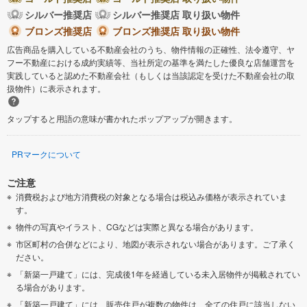
シルバー推奨店
シルバー推奨店 取り扱い物件
ブロンズ推奨店
ブロンズ推奨店 取り扱い物件
広告商品を購入している不動産会社のうち、物件情報の正確性、法令遵守、ヤ
フー不動産における成約実績等、当社所定の基準を満たした優良な店舗運営を
実践していると認めた不動産会社（もしくは当該認定を受けた不動産会社の取
扱物件）に表示されます。
タップすると用語の意味が書かれたポップアップが開きます。
PRマークについて
ご注意
消費税および地方消費税の対象となる場合は税込み価格が表示されていま
す。
物件の写真やイラスト、CGなどは実際と異なる場合があります。
市区町村の合併などにより、地図が表示されない場合があります。ご了承く
ださい。
「新築一戸建て」には、完成後1年を経過している未入居物件が掲載されてい
る場合があります。
「新築一戸建て」には、販売住戸が複数の物件は、全ての住戸に該当しない