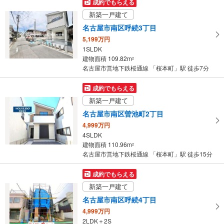
成約でもらえる
イ
新築一戸建て
ペ
名古屋市南区呼続3丁目
ー
5,199万円
ジ
1SLDK
に
建物面積 109.82m
2
保
名古屋市営地下鉄桜通線 「桜本町」駅 徒歩7分
存
す
成約でもらえる
る
新築一戸建て
名古屋市南区曽池町2丁目
4,999万円
4SLDK
建物面積 110.96m
2
名古屋市営地下鉄桜通線 「桜本町」駅 徒歩15分
成約でもらえる
新築一戸建て
名古屋市南区呼続4丁目
4,999万円
2LDK＋2S