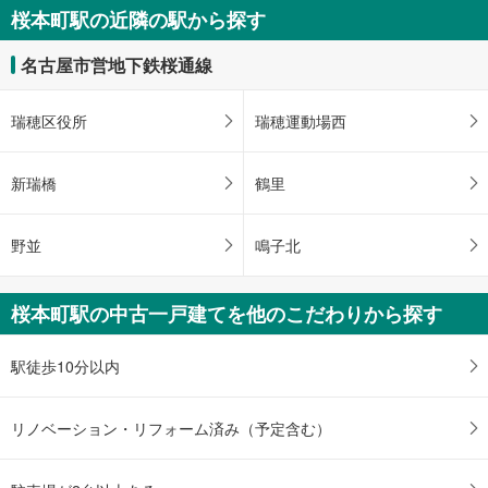
名古屋市天白区野並2丁目
桜本町駅の近隣の駅から探す
2,450万円
未定
名古屋市営地下鉄桜通線
建物面積 -
名古屋市営地下鉄桜通線 「桜本町」駅 徒歩27分
瑞穂区役所
瑞穂運動場西
新瑞橋
鶴里
野並
鳴子北
桜本町駅の中古一戸建てを他のこだわりから探す
駅徒歩10分以内
リノベーション・リフォーム済み（予定含む）