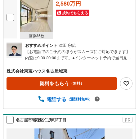
2,580万円
成約でもらえる
画像
35
枚
おすすめポイント
津田 宗広
【お電話でのご予約のほうがスムーズにご対応できます】
内覧は9:00-20:00まで可。●インターネット予約で当日見学
が可能です●（1）［室内・現地を見学する］をクリック
（2）本日～4日以内をご希望の方は「ご要望・ご質問欄」
株式会社東宝ハウス名古屋城東
に希望日時をご記入ください！《東宝ハウス名古屋城東の
こだわり》スタッフ一同、すべてのお客様に対して、自分
資料をもらう
（無料）
の家族や仲の良い友人に対するときと同じ気持ちで接客さ
せていただいています。お客様ひとりひとりが理想の住宅
電話する
（通話料無料）
と出会い、住宅ローンやその他のサービスの内容にもご満
足いただき、ご納得されるまで、お付き合いをさせていた
だきます。私たちが携わる不動産ビジネスでは安全で安心
な取引を実現することはプロとしての使命です。営業スタ
名古屋市瑞穂区仁所町2丁目
PR
ッフを管理職が常にサポートする体制で、ダブルチェック
はもちろん何度も報告と確認を繰り返し、取引の安全性を
追求しています。ご覧いただきありがとうございます！