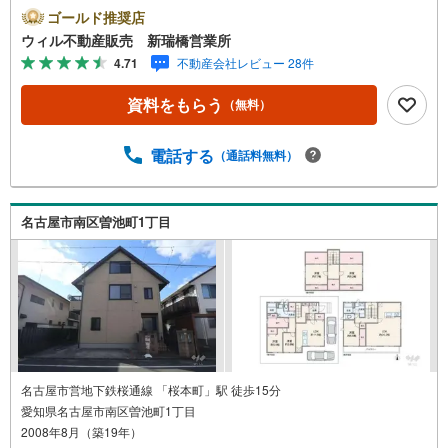
り、お子様連れのお客様も安心してご利用いただけます。●
ゴールド推奨店
平日のお住まい探しの方へ●弊社では平日にご内覧や契約を
ウィル不動産販売 新瑞橋営業所
希望されるお客様のために、「平日会員制度」という割引
4.71
不動産会社レビュー 28件
プランをご用意しています。●お仕事で忙しい方へ●午前10
時から午後7時まで、毎日営業しております。事前にご予約
資料をもらう
（無料）
いただければ、営業時間外でのご内覧にも対応いたしま
す。また、オンライン内覧や事前のLINE相談も可能です。
●すぐの内覧も可能です●弊社は定休日なく営業しており、
電話する
（通話料無料）
当日のご内覧も承ります。弊社で掲載している物件以外に
もご紹介可能ですので、一度ご相談ください。●その他の相
談もプロが対応●物件に関することはもちろん、住宅ローン
名古屋市南区曽池町1丁目
などの資金面やリフォームに関することなど、お住まいに
関するどんなことでもお気軽にご相談ください。
名古屋市営地下鉄桜通線 「桜本町」駅 徒歩15分
愛知県名古屋市南区曽池町1丁目
2008年8月（築19年）