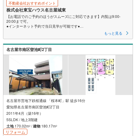
不動産会社おすすめポイント
株式会社東宝ハウス名古屋城東
【お電話でのご予約のほうがスムーズにご対応できます】内覧は9:00-
20:00まで可。
●インターネット予約で当日見学が可能です●
（1）［室内・現地を見学する］をクリック
もっと見る
（2）本日～4日以内をご希望の方は
「ご要望・ご質問欄」に希望日時をご記入ください！
名古屋市南区曽池町2丁目
《東宝ハウス名古屋城東のこだわり》
スタッフ一同、すべてのお客様に対して、自分の家族や仲の良い友人に対
するときと同じ気持ちで接客させていただいています。お客様ひとりひと
りが理想の住宅と出会い、住宅ローンやその他のサービスの内容にもご満
足いただき、ご納得されるまで、お付き合いをさせていただきます。私た
ちが携わる不動産ビジネスでは安全で安心な取引を実現することはプロと
しての使命です。営業スタッフを管理職が常にサポートする体制で、ダブ
ルチェックはもちろん何度も報告と確認を繰り返し、取引の安全性を追求
しています。ご覧いただきありがとうございます！
名古屋市営地下鉄桜通線 「桜本町」駅 徒歩16分
愛知県名古屋市南区曽池町2丁目
2011年4月（築16年）
5SLDK / 地上3階建
土地
170.02m
/
建物
180.17m
2
2
リフォーム