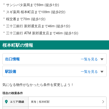
サンシバタ薬局まで59m (徒歩1分)
スギ薬局 桜本町店まで109m (徒歩2分)
桜交番まで70m (徒歩1分)
三十三銀行 新郊通支店まで46m (徒歩1分)
三十三銀行 ATM 新郊通支店まで46m (徒歩1分)
桜本町駅の情報
出口情報
一覧を見る
１出口
駅設備
一覧を見る
市バス １・３番のりば（新郊通３丁目）、菊住小学校、桜ビル、桜台１・２
丁目、駈上１・２丁目、鳥栖１・２丁目、外山１・２丁目
バリアフリー状況
２出口
気になる物件がなかったら
条件を変更しよう！
※段差なしでの移動経路
（利用時間 ６：００～２３：３０）、市バス １−３番のりば（桜本町１丁
（○：有り △：要駅員設備 ×：無し）
現在の検索条件
目）、水道局南業務所、桜台１・２丁目、鯛取通１・２丁目、桜本町１丁目、
地上⇔改札⇔ホーム：○
元桜田町１・２丁目
エレベータ
東海｜桜本町駅
エリア/路線
３出口
・ホーム⇔改札