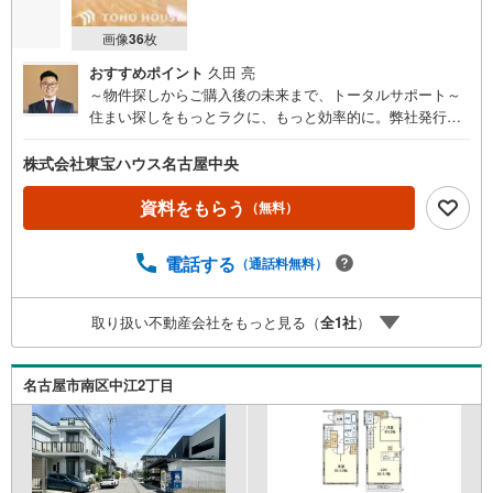
画像
36
枚
おすすめポイント
久田 亮
～物件探しからご購入後の未来まで、トータルサポート～
住まい探しをもっとラクに、もっと効率的に。弊社発行の
お客様専用「マイページ」なら、物件比較や内見予約、周
辺環境のチェックまでスマホで完結。よく行く場所へのル
株式会社東宝ハウス名古屋中央
ートや所要時間がわかる「Door to Door機能」で、通勤・通
学時間もスムーズに検索できます。東宝ハウス名古屋中央
資料をもらう
（無料）
では、物件のご紹介にとどまらず、独自の会員サービス「T
OHO HOUSE CLUB」や「未来カレンダー」を活用したラ
電話する
（通話料無料）
イフプランニングを通じて、ご入居後もお客様の安心と豊
かな暮らしに寄り添い続けます。 各種ご相談も承っており
ます。 住宅ローンのご相談 FPによるライフプランのシミ
取り扱い不動産会社をもっと見る（
全
1
社
）
ュレーションお電話よりお問い合わせの際は「Yahoo！不
動産を見た」とお伝え下さい。【資料をもらう】【室内・
現地を見学する】ボタンよりご予約いただくとご見学がス
名古屋市南区中江2丁目
ムーズにご案内できます。お客様のお住まいへの「希望」
を形にするべく全力でお手伝いさせていただきます。お会
いできる日を心待ちにしております。