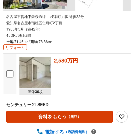
名古屋市営地下鉄桜通線 「桜本町」駅 徒歩22分
愛知県名古屋市瑞穂区仁所町2丁目
1985年5月（築42年）
4LDK / 地上2階
土地
71.46m
/
建物
78.86m
2
2
リフォーム
2,580万円
画像
30
枚
センチュリー21 SEED
資料をもらう
（無料）
電話する
（通話料無料）