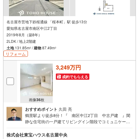
名古屋市営地下鉄桜通線 「桜本町」駅 徒歩13分
愛知県名古屋市南区中江2丁目
2019年8月（築8年）
2LDK / 地上2階建
土地
131.85m
/
建物
87.49m
2
2
リフォーム
3,249万円
成約でもらえる
画像
36
枚
おすすめポイント
久田 亮
鶴里駅より徒歩8分！『 南区中江2丁目 中古戸建 』閑
静な住宅街の一戸建てリビングイン階段でコミュニケーシ
ョンが深まる設計 閑静な住宅地で生活環境と利便性を得ら
れます！ 2階にはロフト付き 南向きで陽当り良好な2LDK
株式会社東宝ハウス名古屋中央