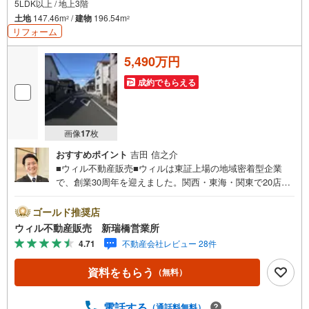
5LDK以上 / 地上3階
土地
147.46m
/
建物
196.54m
2
2
リフォーム
5,490万円
成約でもらえる
画像
17
枚
おすすめポイント
吉田 信之介
■ウィル不動産販売■ウィルは東証上場の地域密着型企業
で、創業30周年を迎えました。関西・東海・関東で20店舗
超えの営業所があり、エリア間で連携したお手伝いも可能
です。新瑞橋駅から徒歩1分の店舗には、キッズスペースや
ゴールド推奨店
おむつ替えスペースを完備しており、お子様連れのお客様
ウィル不動産販売 新瑞橋営業所
も安心してご利用いただけます。●平日のお住まい探しの方
4.71
不動産会社レビュー 28件
へ●弊社では平日にご内覧や契約を希望されるお客様のため
に、「平日会員制度」という割引プランをご用意していま
資料をもらう
（無料）
す。●お仕事で忙しい方へ●午前10時から午後7時まで、毎
日営業しております。事前にご予約いただければ、営業時
間外でのご内覧にも対応いたします。また、オンライン内
電話する
（通話料無料）