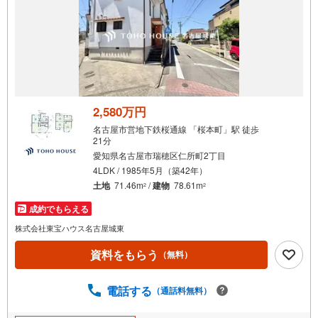
2,580万円
名古屋市営地下鉄桜通線 「桜本町」駅 徒歩
21分
愛知県名古屋市瑞穂区仁所町2丁目
4LDK / 1985年5月（築42年）
土地
71.46m
/
建物
78.61m
2
2
成約でもらえる
株式会社東宝ハウス名古屋城東
資料をもらう
（無料）
電話する
（通話料無料）