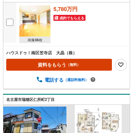
5,780万円
成約でもらえる
画像
36
枚
ハウスドゥ！南区笠寺店 大晶（株）
資料をもらう
（無料）
電話する
（通話料無料）
名古屋市瑞穂区仁所町2丁目