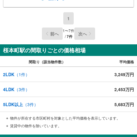
1
1
〜
7
件
前へ
次へ
/
7
件
桜本町駅の間取りごとの価格相場
間取り（該当物件数）
平均価格
2LDK
（
1
件）
3,249万円
4LDK
（
3
件）
2,453万円
5LDK以上
（
3
件）
5,683万円
物件が所在する市区町村を対象とした平均価格を表示しています。
賃貸中の物件を除いています。