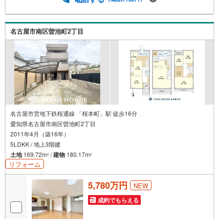
覧や事前のLINE相談も可能です。●すぐの内覧も可能です●
弊社は定休日なく営業しており、当日のご内覧も承りま
す。弊社で掲載している物件以外にもご紹介可能ですの
名古屋市南区曽池町2丁目
で、一度ご相談ください。●その他の相談もプロが対応●物
件に関することはもちろん、住宅ローンなどの資金面やリ
フォームに関することなど、お住まいに関するどんなこと
でもお気軽にご相談ください。
名古屋市営地下鉄桜通線 「桜本町」駅 徒歩16分
愛知県名古屋市南区曽池町2丁目
2011年4月（築16年）
5LDKK / 地上3階建
土地
169.72m
/
建物
180.17m
2
2
リフォーム
5,780万円
NEW
成約でもらえる