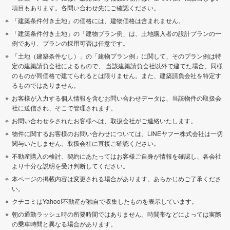
項目もあります。各問い合わせ先にご確認ください。
「建築条件付き土地」の価格には、建物価格は含まれません。
「建築条件付き土地」の「建物プラン例」は、土地購入者の設計プランの一
例であり、プランの採用可否は任意です。
「土地（建築条件なし）」の「建物プラン例」に関して、そのプラン例は特
定の建築請負会社によるもので、 当該建築請負会社以外で建てた場合、同様
のものが同価格で建てられるとは限りません。また、建築請負会社を特定す
るものではありません。
お客様が入力する個人情報を含むお問い合わせデータは、当該物件の取扱会
社に送信され、そこで管理されます。
お問い合わせをされたお客様へは、取扱会社がご連絡いたします。
物件に関するお客様のお問い合わせについては、LINEヤフー株式会社は一切
関与いたしません。取扱会社に直接ご確認ください。
不動産購入の検討、契約にあたってはお客様ご自身が情報を確認し、各会社
より十分な説明を受け判断してください。
本ページの掲載内容は変更される場合があります。あらかじめご了承くださ
い。
クチコミはYahoo!不動産が独自で収集したものを表示しています。
朝の通勤ラッシュ時の所要時間ではありません。時間帯などによっては実際
の乗車時間と異なる場合があります。