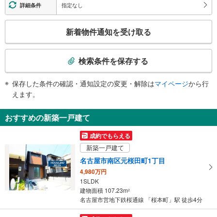
市バス ４番のりば（桜本町１丁目）、呼続小学校、新郊中学校、南消防署、
・１番出口
指定なし
詳細条件
桜郵便局、名鉄桜駅、桜本町２丁目、西桜町、寺崎町、呼続３・４丁目
エスカレータ
４出口
こ
・ホーム⇔改札
新着物件通知を受け取る
市バス ２番のりば（新郊通３丁目）、第三銀行、寺崎町、菊住１・２丁目、
・３番出口
の
呼続元町、呼続２・３丁目
トイレ
検
索
《多機能トイレ》
検索条件を保存する
・改札外（３番出口方面）
条
その他
件
保存した条件の確認・通知設定の変更・解除は
マイページ
から行
で
・ＡＥＤ
えます。
通
知
おすすめの新築一戸建て
を
受
成約でもらえる
け
新築一戸建て
取
名古屋市南区元桜田町1丁目
る
4,980万円
・
1SLDK
条
建物面積 107.23m
2
件
名古屋市営地下鉄桜通線 「桜本町」駅 徒歩4分
を
マ