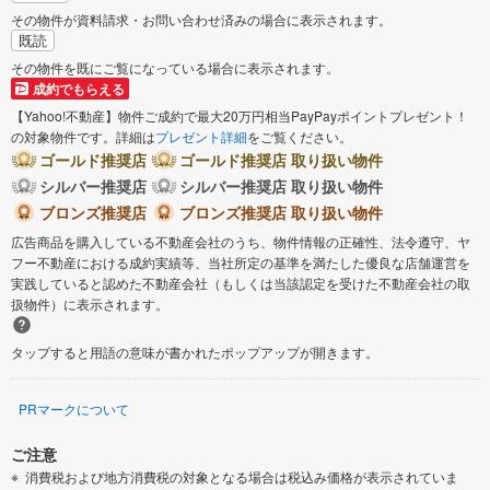
その物件が資料請求・お問い合わせ済みの場合に表示されます。
既読
その物件を既にご覧になっている場合に表示されます。
成約でもらえる
【Yahoo!不動産】物件ご成約で最大20万円相当PayPayポイントプレゼント！
の対象物件です。詳細は
プレゼント詳細
をご覧ください。
ゴールド推奨店
ゴールド推奨店 取り扱い物件
シルバー推奨店
シルバー推奨店 取り扱い物件
ブロンズ推奨店
ブロンズ推奨店 取り扱い物件
広告商品を購入している不動産会社のうち、物件情報の正確性、法令遵守、ヤ
フー不動産における成約実績等、当社所定の基準を満たした優良な店舗運営を
実践していると認めた不動産会社（もしくは当該認定を受けた不動産会社の取
扱物件）に表示されます。
タップすると用語の意味が書かれたポップアップが開きます。
PRマークについて
ご注意
消費税および地方消費税の対象となる場合は税込み価格が表示されていま