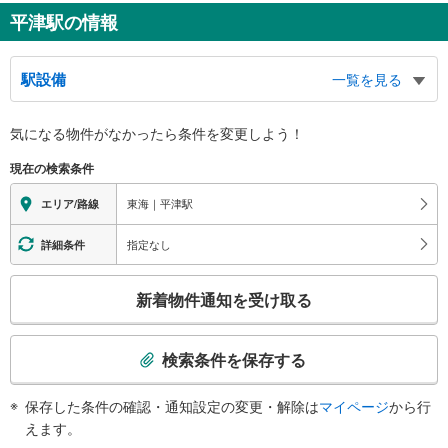
平津駅の情報
駅設備
一覧を見る
バリアフリー状況
気になる物件がなかったら
条件を変更しよう！
※段差なしでの移動経路
（○：有り △：要駅員設備 ×：無し）
現在の検索条件
地上⇔改札⇔ホーム：○
スロープ
東海｜平津駅
エリア/路線
・ホーム⇔構内踏切
・駅舎⇔地上
指定なし
詳細条件
こ
新着物件通知を受け取る
の
検
索
検索条件を保存する
条
件
保存した条件の確認・通知設定の変更・解除は
マイページ
から行
で
えます。
通