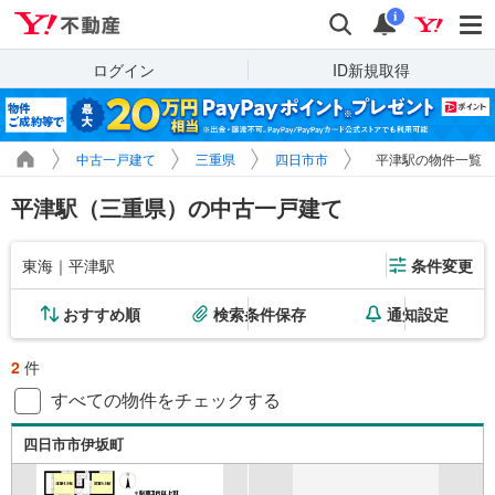
Yahoo!不動産
検索
通知
i
ログイン
ID新規取得
中古一戸建て
三重県
四日市市
平津駅の物件一覧
平津駅（三重県）の中古一戸建て
東海｜平津駅
条件変更
おすすめ順
検索条件保存
通知設定
2
件
すべての物件をチェックする
四日市市伊坂町