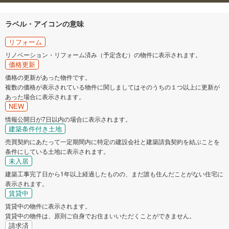
ラベル・アイコンの意味
リフォーム
リノベーション・リフォーム済み（予定含む）の物件に表示されます。
価格更新
価格の更新があった物件です。
複数の価格が表示されている物件に関しましてはそのうちの１つ以上に更新が
あった場合に表示されます。
NEW
情報公開日が7日以内の場合に表示されます。
建築条件付き土地
売買契約にあたって一定期間内に特定の建設会社と建築請負契約を結ぶことを
条件にしている土地に表示されます。
未入居
建築工事完了日から1年以上経過したものの、まだ誰も住んだことがない住宅に
表示されます。
賃貸中
賃貸中の物件に表示されます。
賃貸中の物件は、原則ご自身でお住まいいただくことができません。
請求済