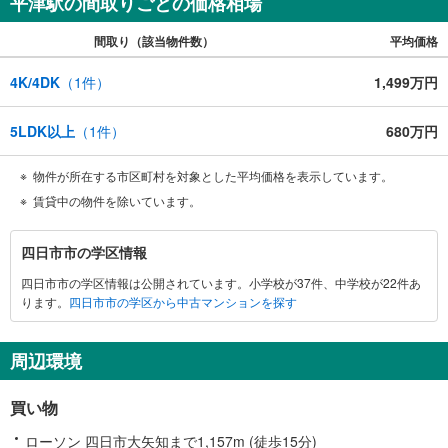
平津駅の間取りごとの価格相場
間取り（該当物件数）
平均価格
4K/4DK
（
1
件）
1,499万円
5LDK以上
（
1
件）
680万円
物件が所在する市区町村を対象とした平均価格を表示しています。
賃貸中の物件を除いています。
四
四日市市の学区情報
日
四日市市の学区情報は公開されています。小学校が37件、中学校が22件あ
市
ります。
四日市市の学区から中古マンションを探す
市
に
関
周辺環境
す
る
買い物
情
報
ローソン 四日市大矢知まで1,157m (徒歩15分)