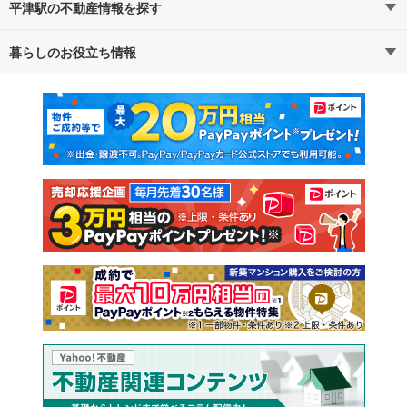
平津駅の不動産情報を探す
暮らしのお役立ち情報
不動産・住宅
賃貸住宅
マンションカタログ
教えて！住まいの先生
新築マンション
中古マンション
新築一戸建て
中古一戸建て
注文住宅
土地
売却査定