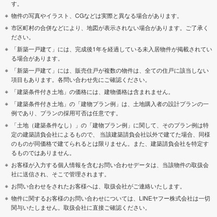
す。
物件の写真やイラスト、CGなどは実際と異なる場合があります。
市区町村の合併などにより、地図が表示されない場合があります。ご了承く
ださい。
「新築一戸建て」には、完成後1年を経過している未入居物件が掲載されてい
る場合があります。
「新築一戸建て」には、販売住戸が複数の物件は、全ての住戸に該当しない
項目もあります。各問い合わせ先にご確認ください。
「建築条件付き土地」の価格には、建物価格は含まれません。
「建築条件付き土地」の「建物プラン例」は、土地購入者の設計プランの一
例であり、プランの採用可否は任意です。
「土地（建築条件なし）」の「建物プラン例」に関して、そのプラン例は特
定の建築請負会社によるもので、 当該建築請負会社以外で建てた場合、同様
のものが同価格で建てられるとは限りません。また、建築請負会社を特定す
るものではありません。
お客様が入力する個人情報を含むお問い合わせデータは、当該物件の取扱会
社に送信され、そこで管理されます。
お問い合わせをされたお客様へは、取扱会社がご連絡いたします。
物件に関するお客様のお問い合わせについては、LINEヤフー株式会社は一切
関与いたしません。取扱会社に直接ご確認ください。