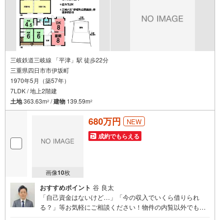
三岐鉄道三岐線 「平津」駅 徒歩22分
三重県四日市市伊坂町
1970年5月（築57年）
7LDK / 地上2階建
土地
363.63m
/
建物
139.59m
2
2
680万円
NEW
成約でもらえる
画像
10
枚
おすすめポイント
谷 良太
「自己資金はないけど…」「今の収入でいくら借りられ
る？」等お気軽にご相談ください！物件の内覧以外でも、
住宅ローンの相談や、資金計画、不動産購入に関するお悩