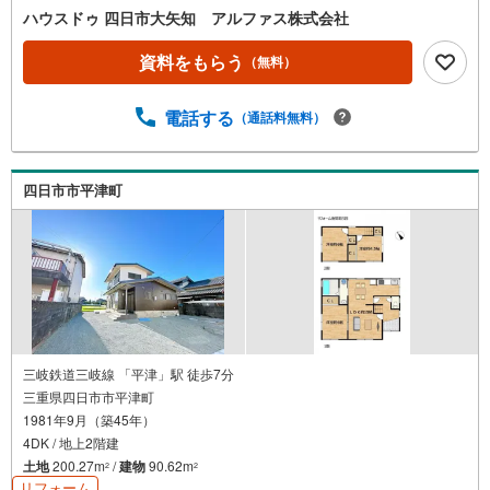
みなどもご相談承ります。
ハウスドゥ 四日市大矢知 アルファス株式会社
資料をもらう
（無料）
電話する
（通話料無料）
四日市市平津町
三岐鉄道三岐線 「平津」駅 徒歩7分
三重県四日市市平津町
1981年9月（築45年）
4DK / 地上2階建
土地
200.27m
/
建物
90.62m
2
2
リフォーム