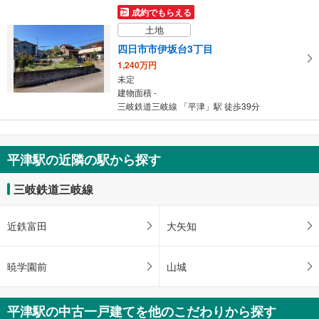
成約でもらえる
土地
四日市市伊坂台3丁目
1,240万円
未定
建物面積 -
三岐鉄道三岐線 「平津」駅 徒歩39分
平津駅の近隣の駅から探す
三岐鉄道三岐線
近鉄富田
大矢知
暁学園前
山城
平津駅の中古一戸建てを他のこだわりから探す