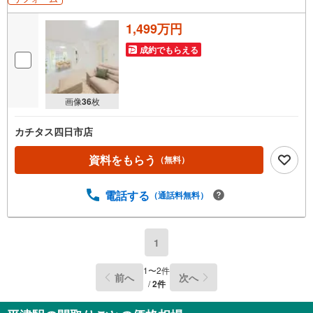
1,499万円
成約でもらえる
画像
36
枚
カチタス四日市店
資料をもらう
（無料）
電話する
（通話料無料）
1
1
〜
2
件
前へ
次へ
/
2
件