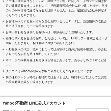
「土地（建築条件なし）」の「建物プラン例」に関して、そのプラン例は特
定の建築請負会社によるもので、 当該建築請負会社以外で建てた場合、同様
のものが同価格で建てられるとは限りません。また、建築請負会社を特定す
るものではありません。
お客様が入力する個人情報を含むお問い合わせデータは、当該物件の取扱会
社に送信され、そこで管理されます。
お問い合わせをされたお客様へは、取扱会社がご連絡いたします。
物件に関するお客様のお問い合わせについては、LINEヤフー株式会社は一切
関与いたしません。取扱会社に直接ご確認ください。
不動産購入の検討、契約にあたってはお客様ご自身が情報を確認し、各会社
より十分な説明を受け判断してください。
本ページの掲載内容は変更される場合があります。あらかじめご了承くださ
い。
クチコミはYahoo!不動産が独自で収集したものを表示しています。
朝の通勤ラッシュ時の所要時間ではありません。時間帯などによっては実際
の乗車時間と異なる場合があります。
Yahoo!不動産 LINE公式アカウント