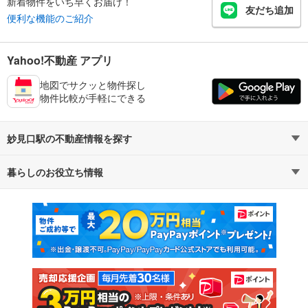
新着物件をいち早くお届け！
友だち追加
便利な機能のご紹介
Yahoo!不動産 アプリ
地図でサクッと物件探し
物件比較が手軽にできる
妙見口駅の不動産情報を探す
暮らしのお役立ち情報
不動産・住宅
賃貸住宅
マンションカタログ
教えて！住まいの先生
新築マンション
中古マンション
新築一戸建て
中古一戸建て
注文住宅
土地