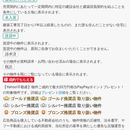
売買契約にあたって一定期間内に特定の建設会社と建築請負契約を結ぶことを
条件にしている土地に表示されます。
未入居
建築工事完了日から1年以上経過したものの、まだ誰も住んだことがない住宅に
表示されます。
賃貸中
賃貸中の物件に表示されます。
賃貸中の物件は、原則ご自身でお住まいいただくことができません。
請求済
その物件が資料請求・お問い合わせ済みの場合に表示されます。
既読
その物件を既にご覧になっている場合に表示されます。
成約でもらえる
【Yahoo!不動産】物件ご成約で最大20万円相当PayPayポイントプレゼント！
の対象物件です。詳細は
プレゼント詳細
をご覧ください。
ゴールド推奨店
ゴールド推奨店 取り扱い物件
シルバー推奨店
シルバー推奨店 取り扱い物件
ブロンズ推奨店
ブロンズ推奨店 取り扱い物件
広告商品を購入している不動産会社のうち、物件情報の正確性、法令遵守、ヤ
フー不動産における成約実績等、当社所定の基準を満たした優良な店舗運営を