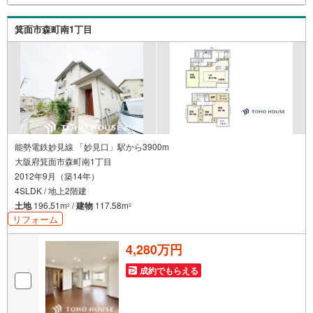
箕面市森町南1丁目
能勢電鉄妙見線 「妙見口」駅から3900m
大阪府箕面市森町南1丁目
2012年9月（築14年）
4SLDK / 地上2階建
土地
196.51m
/
建物
117.58m
2
2
リフォーム
4,280万円
成約でもらえる