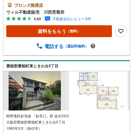
能勢口」駅から徒歩1分。駐車場完備。キッズスペースもあ
ブロンズ推奨店
るのでぜひご家族皆さまでお越しください。掲載物件以外
ウィル不動産販売 川西営業所
にも阪神北摂間で約1万件からご紹介！一緒にあなたにとっ
4.83
不動産会社レビュー 6件
てベストなお住まいを探しましょう。平日特典あり！■お仕
事で忙しい方も安心！事前にご予約頂きましたら、営業時
資料をもらう
（無料）
間外でのご案内もご対応致します。【営業時間 10:00-19:0
0】（年中無休）上記時間はお電話が繋がりやすくなってお
ります。ぜひお気軽にご連絡ください！■現地案内会でお好
電話する
（通話料無料）
きな物件の内覧可能！現地を希望される場合は「室内・現
地を見学する（無料）」ボタンよりご希望の日時をご記入
いただけますとスムーズにご案内が可能です。弊社は阪神
豊能郡豊能町東ときわ台5丁目
間北摂に11店舗（神戸市～高槻市）ございます。本物件以
外、川西市・猪名川町以外にも気になる物件のご案内も可
能です。
能勢電鉄妙見線 「妙見口」駅 徒歩33分
大阪府豊能郡豊能町東ときわ台5丁目
1985年3月（築42年）