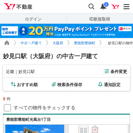
Yahoo!不動産
検索
通知
i
ログイン
ID新規取得
中古一戸建て
大阪府
豊能郡豊能町
妙見口駅の物件
妙見口駅（大阪府）の中古一戸建て
近畿｜妙見口駅
条件変更
おすすめ順
検索条件保存
通知設定
5
件
すべての物件をチェックする
豊能郡豊能町光風台1丁目