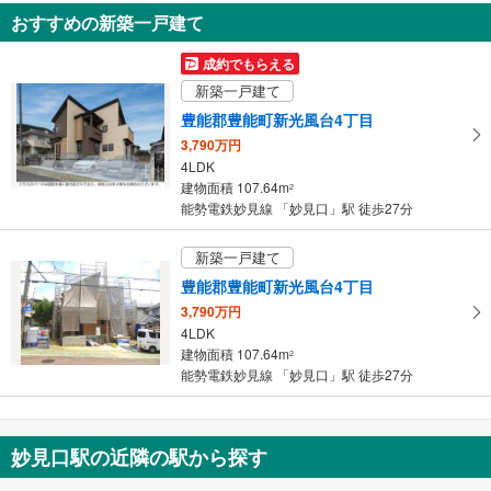
知
おすすめの新築一戸建て
を
受
成約でもらえる
け
新築一戸建て
取
豊能郡豊能町新光風台4丁目
る
3,790万円
・
4LDK
条
建物面積 107.64m
2
件
能勢電鉄妙見線 「妙見口」駅 徒歩27分
を
マ
新築一戸建て
イ
豊能郡豊能町新光風台4丁目
ペ
3,790万円
ー
4LDK
ジ
建物面積 107.64m
2
に
能勢電鉄妙見線 「妙見口」駅 徒歩27分
保
存
す
妙見口駅の近隣の駅から探す
る