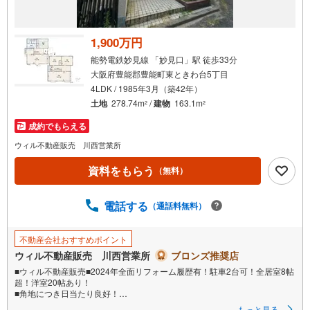
1,900万円
能勢電鉄妙見線 「妙見口」駅 徒歩33分
大阪府豊能郡豊能町東ときわ台5丁目
4LDK / 1985年3月（築42年）
土地
278.74m
/
建物
163.1m
2
2
成約でもらえる
ウィル不動産販売 川西営業所
資料をもらう
（無料）
電話する
（通話料無料）
不動産会社おすすめポイント
ウィル不動産販売 川西営業所
ブロンズ推奨店
■ウィル不動産販売■2024年全面リフォーム履歴有！駐車2台可！全居室8帖
超！洋室20帖あり！
■角地につき日当たり良好！
■ガーデニングや家庭菜園を楽しめる庭付き！
もっと見る