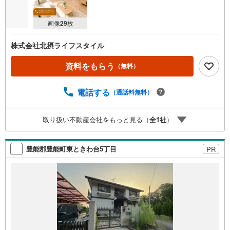
画像
29
枚
株式会社北摂ライフスタイル
資料をもらう
（無料）
電話する
（通話料無料）
取り扱い不動産会社をもっと見る（
全
1
社
）
豊能郡豊能町東ときわ台5丁目
PR