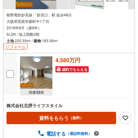
能勢電鉄妙見線 「妙見口」駅 徒歩48分
大阪府箕面市森町中1丁目
2018年8月（築9年）
5LDK / 地上階数2階
土地
220.35m
/
建物
183.06m
2
2
リフォーム
4,580万円
成約でもらえる
画像
32
枚
株式会社北摂ライフスタイル
資料をもらう
（無料）
電話する
（通話料無料）