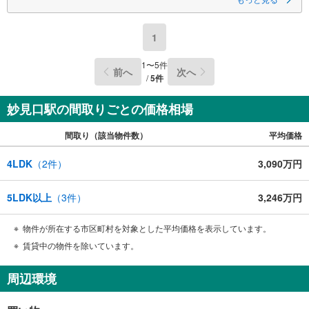
■室内丁寧にお使いです！
1
～阪神間北摂で12店舗、東証上場のウィルで安心取引！～
ウィル不動産販売川西営業所は、阪急「川西能勢口」駅から徒歩1分。
駐車場完備、キッズスペースもあるのでぜひご家族皆さまでお越しくださ
1
〜
5
件
前へ
次へ
い。
/
5
件
妙見口駅の間取りごとの価格相場
間取り（該当物件数）
平均価格
4LDK
（
2
件）
3,090万円
5LDK以上
（
3
件）
3,246万円
物件が所在する市区町村を対象とした平均価格を表示しています。
賃貸中の物件を除いています。
周辺環境