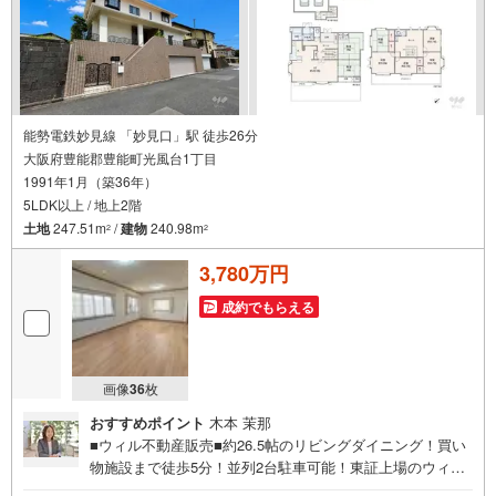
能勢電鉄妙見線 「妙見口」駅 徒歩26分
大阪府豊能郡豊能町光風台1丁目
1991年1月（築36年）
5LDK以上 / 地上2階
土地
247.51m
/
建物
240.98m
2
2
3,780万円
成約でもらえる
画像
36
枚
おすすめポイント
木本 茉那
■ウィル不動産販売■約26.5帖のリビングダイニング！買い
物施設まで徒歩5分！並列2台駐車可能！東証上場のウィル
で安心取引！ウィル不動産販売川西営業所は、阪急「川西