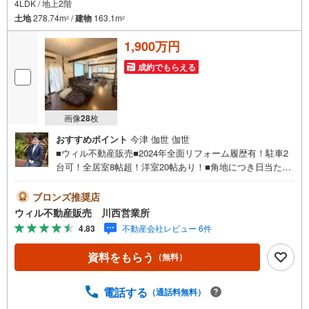
4LDK / 地上2階
土地
278.74m
/
建物
163.1m
2
2
1,900万円
成約でもらえる
画像
28
枚
おすすめポイント
今津 伽世 伽世
■ウィル不動産販売■2024年全面リフォーム履歴有！駐車2
台可！全居室8帖超！洋室20帖あり！■角地につき日当たり
良好！■ガーデニングや家庭菜園を楽しめる庭付き！■室内
丁寧にお使いです！～阪神間北摂で12店舗、東証上場のウ
ブロンズ推奨店
ィルで安心取引！～ウィル不動産販売川西営業所は、阪急
ウィル不動産販売 川西営業所
「川西能勢口」駅から徒歩1分。駐車場完備、キッズスペー
4.83
不動産会社レビュー 6件
スもあるのでぜひご家族皆さまでお越しください。
資料をもらう
（無料）
電話する
（通話料無料）