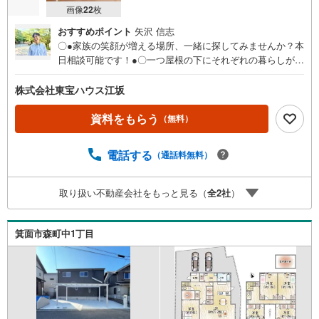
画像
22
枚
おすすめポイント
矢沢 信志
〇●家族の笑顔が増える場所、一緒に探してみませんか？本
日相談可能です！●〇一つ屋根の下にそれぞれの暮らしがあ
る。お部屋ぐらいは自分の価値観で自由にしたい。だから
こそ、そのベースはシンプルであるべきだと思う。なぜな
株式会社東宝ハウス江坂
ら、時の流れで人の好みは変わっていくものだから。■ご予
約いただくとご見学がスムーズです！【営業時間9:00～21:
資料をもらう
（無料）
00】ご見学希望のお客様:右上の「室内・現地を見学する」
をクリックして下さい。資料請求希望のお客様:右上の「資
電話する
（通話料無料）
料をもらう」をクリックして下さい。【東宝ハウス江坂の
ポイント】（1）不動産のご提案から資金計画・ライフシミ
ュレーションのご相談・無理のないライフプラン、提携に
取り扱い不動産会社をもっと見る（
全
2
社
）
よる低金利住宅ローンのご提案、購入前に知る「購入後の
家族の生活」を「未来カレンダー」で見える化します。
（2）ご購入後から始まる「専属FPによるファイナンシャ
箕面市森町中1丁目
ルライフサポート」・漠然としたキャッシュフローのグラ
フ化、効果的な生命保険の見直し、繰り上げ返済の効果的
なタイミングなどご提案させて頂きます。