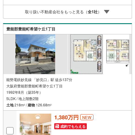
取り扱い不動産会社をもっと見る（
全
1
社
）
豊能郡豊能町希望ケ丘1丁目
能勢電鉄妙見線 「妙見口」駅 徒歩137分
大阪府豊能郡豊能町希望ケ丘1丁目
1992年8月（築35年）
5LDK / 地上階数2階
土地
218m
/
建物
126.68m
2
2
1,380万円
NEW
成約でもらえる