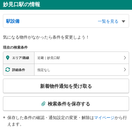
妙見口駅の情報
駅設備
一覧を見る
バリアフリー状況
気になる物件がなかったら
条件を変更しよう！
※段差なしでの移動経路
（○：有り △：要駅員設備 ×：無し）
現在の検索条件
地上⇔改札⇔ホーム：○
トイレ
近畿｜妙見口駅
エリア/路線
《多機能トイレ》
・改札外
指定なし
詳細条件
その他
こ
・点字案内（券売機・運賃表・案内板）
新着物件通知を受け取る
の
検
索
検索条件を保存する
条
件
保存した条件の確認・通知設定の変更・解除は
マイページ
から行
で
えます。
通