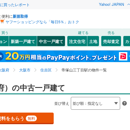
Yahoo! JAPAN
際に買ったレポート
と便利に
新規取得
ヤフーショッピングなら「毎日5％」おトク
検索条件を保存しました
買う
建てる
売る
（JR東海）
(
2
)
紀勢本線（JR東海）
(
0
)
リノベーション
ョン
新築一戸建て
中古一戸建て
注文住宅
土地
売却査定
カ
この検索条件の新着物件通知は、
マイページ
から設定できます。
10
)
小浜線
(
10
)
ション・リフォーム
築古・築30年以上
（
0
）
岩手
宮城
秋田
山形
JR西日本）
(
90
)
湖西線
(
135
)
神ノ木
)
(
3
)
(
3
)
(
3
)
(
2
)
(
3
)
(
1
)
近畿、帝塚山三丁目駅
神奈川
埼玉
千葉
茨城
)
福知山線
(
351
)
大阪府
大阪市
住吉区
帝塚山三丁目駅の物件一覧
67
)
播但線
(
145
)
0
）
オール電化
（
0
）
長野
富山
石川
福井
府）の中古一戸建て
)
山陰本線
(
221
)
検索条件を保存する
台以上
（
0
）
ビルトインガレージ
（
0
）
閉じる
閉じる
お気に入りリストを見る
お気に入りリストを見る
閉じる
閉じる
岐阜
静岡
三重
)
奈良線
(
277
)
並び替え
タ付インターホン
防犯カメラ
（
0
）
マイページ
4
)
和歌山線
(
150
)
兵庫
京都
滋賀
奈良
資料をもらう
無料
線
(
18
)
東西線
(
87
)
全体