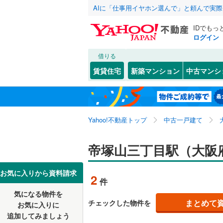
AIに「仕事用イヤホン選んで」と頼んで実
IDでもっ
ログイン
借りる
北海道
JR
北海道
東海道本線
こだわり条件
リフォーム、
賃貸住宅
新築マンション
中古マンシ
北陸本線
(
リノベー
東北
青森
（
0
）
紀勢本線（
(
15
)
(
0
)
(
5
関東
東京
桜島線
(
29
Yahoo!不動産トップ
中古一戸建て
設備
加古川線
(
床暖房
（
信越・北陸
新潟
帝塚山三丁目駅（大阪
赤穂線
(
23
駐車場2
東海
愛知
お気に入りから資料請求
草津線
(
46
2
件
ＴＶモニ
片町線
(
43
気になる物件を
（
2
）
近畿
大阪
まとめて
チェックした物件を
お気に入りに
関西空港
追加してみましょう
間取り、居室