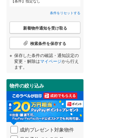
条件
指定なし
間取り変更可能
（
0
）
条件をリセットする
OsakaMetro長堀鶴見緑地線
(
122
)
3階建て以上
（
1
）
こ
新着物件通知を受け取る
の
OsakaMetro谷町線
(
227
)
宮崎
鹿児島
沖縄
検
索
OsakaMetro千日前線
(
86
)
検索条件を保存する
条
件
神戸市営地下鉄海岸線
(
15
)
保存した条件の確認・通知設定の
で
小学校まで1km以内
（
1
）
変更・解除は
マイページ
から行え
通
する
る
条件をリセットする
条件をリセットする
条件をリセットする
条件をリセットする
条件をリセットする
条件をリセットする
ます。
知
近鉄橿原線
(
78
)
を
近鉄南大阪線
(
339
)
受
物件の絞り込み
南道路
（
1
）
け
近鉄道明寺線
(
42
)
取
る
近鉄生駒線
(
86
)
・
条
近鉄西信貴ケーブル
(
8
)
件
を
近江鉄道多賀線
(
6
)
成約プレゼント対象物件
マ
イ