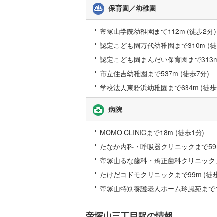
保育園／幼稚園
帝塚山学院幼稚園まで112m (徒歩2分)
認定こども園万代幼稚園まで310m (徒
認定こども園まんだい保育園まで313m 
市立住吉幼稚園まで537m (徒歩7分)
学校法人東粉浜幼稚園まで634m (徒歩
病院
MOMO CLINICまで18m (徒歩1分)
たなか内科・呼吸器クリニックまで59m
帝塚山るな歯科・矯正歯科クリニックまで
たけだコドモクリニックまで99m (徒歩
帝塚山特別養護老人ホーム玲風苑まで121
帝塚山三丁目駅の情報