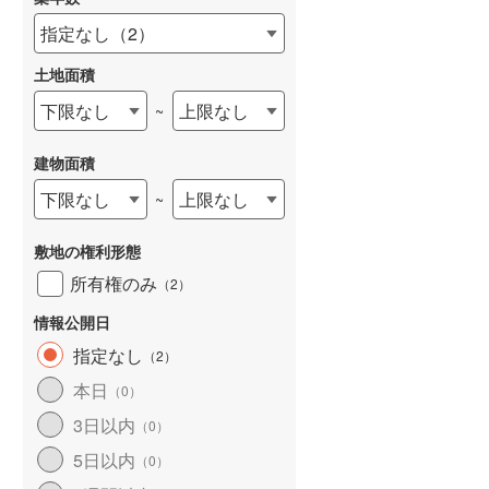
指定なし
（
2
）
土地面積
下限なし
上限なし
~
建物面積
下限なし
上限なし
~
敷地の権利形態
所有権のみ
（
2
）
情報公開日
指定なし
（
2
）
本日
（
0
）
3日以内
（
0
）
5日以内
（
0
）