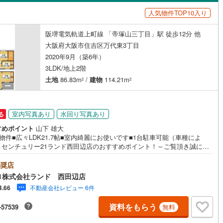
島根
岡山
広島
山口
幹線
(
34
)
山陽新幹線
(
164
)
人気物件TOP10入り
（
0
）
バリアフリー住宅
（
0
）
香川
愛媛
高知
地下鉄烏丸線
(
189
)
京都市営地下鉄東西線
(
249
)
阪堺電気軌道上町線 「帝塚山三丁目」駅 徒歩12分 他
け
（
0
）
平屋・1階建て
（
0
）
保存した条件を見る
大阪府大阪市住吉区万代東3丁目
tro今里筋線
(
131
)
OsakaMetro御堂筋線
(
137
)
ルーム（納戸）
（
0
）
佐賀
長崎
熊本
大分
2020年9月（築6年）
3LDK/地上2階
tro四つ橋線
(
73
)
OsakaMetro中央線
(
90
)
土地
86.83m
/
建物
114.21m
2
2
tro堺筋線
(
47
)
神戸市営地下鉄西神・山手線
(
151
)
駅が始発駅
（
0
）
海まで2km以内
（
0
）
この条件で検索する
この条件で検索する
この条件で検索する
この条件で検索する
この条件で検索する
この条件で検索する
市区町村以下を選択
市区町村を選択す
駅を選択する
室内写真あり
水回り写真あり
る
線
(
302
)
近鉄奈良線
(
373
)
建ち方、日当たり
すめポイント
山下 雄大
線
(
18
)
近鉄信貴線
(
34
)
物件■広々LDK21.7帖■室内綺麗にお使いです■1台駐車可能（車種によ
以上
（
0
）
角地
（
1
）
～センチュリー21ランド西田辺店のおすすめポイント！～ご覧頂き誠にあ
線
(
10
)
近鉄長野線
(
187
)
とうございます！本物件のおすすめポイントはこちら！＜物件について＞■
1
）
件■広々LDK21.7帖■室内綺麗にお使いです■1台駐車可能（車種による）
奨店
線
(
10
)
近鉄京都線
(
258
)
地＞■南海高野線「住吉東」駅より徒歩約10分お気軽にお問い合わせくださ
1株式会社ランド 西田辺店
＜センチュリー21ランドについて＞●センチュリー21ランド西田辺店
不動産会社レビュー 6件
4.66
本線
(
67
)
近鉄けいはんな線
(
178
)
・・ お客様のニーズに寄り添い、大切なお住まいのご購入に最後まで伴
たします！●リフォームのご相談も承っております。●不動産に関するお悩
資料をもらう
ダイニング15畳以上
-57539
ケーブル
(
27
)
近江鉄道近江本線
(
42
)
無料
、なんでもお気軽にご相談くださいませ！