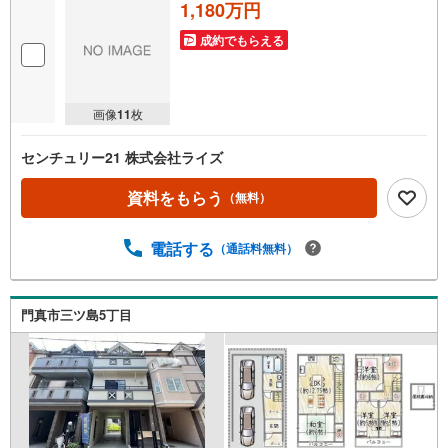
1,180万円
成約でもらえる
画像
11
枚
センチュリー21 株式会社ライズ
資料をもらう
（無料）
電話する
（通話料無料）
門真市三ツ島5丁目