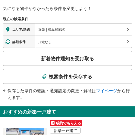
バリアフリー状況
気になる物件がなかったら
条件を変更しよう！
※段差なしでの移動経路
（○：有り △：要駅員設備 ×：無し）
現在の検索条件
地上⇔改札⇔ホーム：○
エレベータ
近畿｜鶴見緑地駅
エリア/路線
・ホーム⇔改札
・改札⇔２番出口
指定なし
詳細条件
エスカレータ
こ
・ホーム⇔改札
新着物件通知を受け取る
トイレ
の
検
《多機能トイレ》
索
・改札内
検索条件を保存する
スロープ
条
件
・改札⇔サンクンガーデン内
保存した条件の確認・通知設定の変更・解除は
マイページ
から行
で
その他
えます。
通
・ＡＥＤ
知
・点字運賃表
おすすめの新築一戸建て
を
受
成約でもらえる
け
新築一戸建て
取