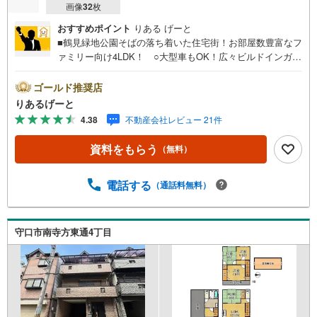
画像
32
枚
おすすめポイント
りある げーと
■鶴見緑地公園そばの落ち着いた住宅街！お部屋数豊富なフ
ァミリー向け4LDK！ ○大型車もOK！広々ビルドインガレ
ージ完備！ ○ショッピングや食事が楽しめるショッピング
モールも近くにありますよ！■物件検討中のお客さま！ちょ
ゴールド推奨店
っと見学してみたいだけなどでも内覧可能です！売主さま
りあるげーと
の都合等で見学ができない場合がございます。お気軽に
4.38
不動産会社レビュー 21件
「りあるげーと」までお問合わせ下さい！■「りあるげー
と」が選ばれるポイント！■年中休まず営業中！いつでも対
資料をもらう
（無料）
応致します！・営業時間:9:00～21:00上記の時間帯は、お
電話でのお問い合わせでスムーズに案内が可能です！■各種
相談、承ります！■【無料送迎】「小さなお子さまをつれて
電話する
（通話料無料）
外出しづらい」「来店までの交通手段が取りづらい」など
ご相談ください！営業スタッフがご自宅に伺って送迎致し
ます！【リフォーム相談】資格を持った専門スタッフがお
守口市南寺方東通4丁目
悩みに合わせてお話をうかがい、お客さまにぴったりの提
案を行います！■その他:物件相談、住宅ローン相談、ご質
問、気になること、何でもお気軽にご相談ください！