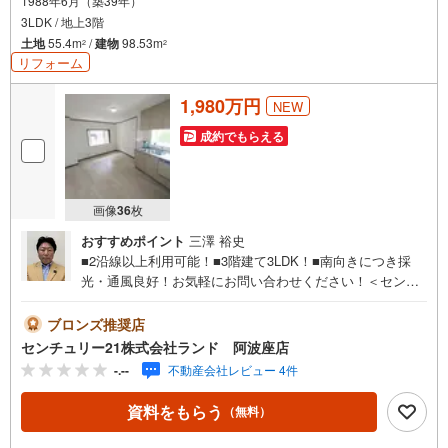
1988年6月（築39年）
3LDK / 地上3階
土地
55.4m
/
建物
98.53m
2
2
リフォーム
1,980万円
NEW
成約でもらえる
画像
36
枚
おすすめポイント
三澤 裕史
■2沿線以上利用可能！■3階建て3LDK！■南向きにつき採
光・通風良好！お気軽にお問い合わせください！＜センチ
ュリー21ランドについて＞●センチュリー21ランド阿波座
店は・・・ お客様のニーズに寄り添い、大切なお住まい
ブロンズ推奨店
のご購入に最後まで伴走いたします！●リフォームのご相談
センチュリー21株式会社ランド 阿波座店
も承っております。●購入・売却・ローンのご相談・・・な
-.--
不動産会社レビュー 4件
んでもお気軽にご相談くださいませ！〇大阪メトロ千日前
線・中央線「阿波座」駅5番出口より徒歩約2分！〇営業時
資料をもらう
（無料）
間:10:00～20:00（火曜日・水曜日定休日※祝日は営業）事
前にご連絡いただけますと、スムーズにご案内が可能で