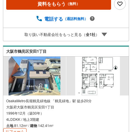
ージに多数掲載！◇学校区物件検索も充実！ご希望の学校
資料をもらう
（無料）
区での物件探しに便利！「リクソラ住宅販売」で検索！是
非ご覧ください他の気になる物件・他不動産会社・他サイ
トの掲載物件もまとめてご案内可能リフォームやリノベー
電話する
（通話料無料）
ションの事もあわせてご相談下さい【住宅ローン無料相談
会 随時開催中】〇お客様の条件にベストな住宅ローン商
取り扱い不動産会社をもっと見る（
全
1
社
）
品のご提案〇住宅ローンの金利や優遇率、審査基準などを
詳しくご説明〇住宅ローンとリフォームローンの一体型商
品もご提案〇仕事や収入・現在過去の借入による住宅ロー
大阪市鶴見区安田1丁目
ンへの問題解決是非ともお問合せ下さい
OsakaMetro長堀鶴見緑地線 「鶴見緑地」駅 徒歩20分
大阪府大阪市鶴見区安田1丁目
1996年12月（築30年）
4LDDKK / 地上3階建
土地
81.12m
/
建物
142.41m
2
2
リフォーム