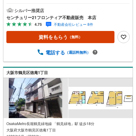
付きでお荷物もスッキリ■水回りが2階に集約しており、動
線の良い住環境です 特徴・おおさかパルコープつるみ店 ま
シルバー推奨店
で徒歩約6分、お買い物便利な立地！・長堀鶴見緑地線「鶴
センチュリー21フロンティア不動産販売 本店
見緑地駅」徒歩10分でアクセス良好です・主要採光面が東
4.75
不動産会社レビュー 8件
向きで、朝方に日差しが入るので気持ちよく起きられま
す。 立地・茨田西小学校まで徒歩約11分・茨田中学校まで
資料をもらう
（無料）
徒歩約8分 弊社が選ばれる理由 1.お金の扱い方のプロ、フ
ァイナンシャルプランナーが資金計画をサポート！2.買い
替えなどにも対応できる売却専門チームあり！3.たくさん
電話する
（通話料無料）
の銀行と繋がりがあるため、最も低金利になるように審査
が可能！4.物件のお引渡し後に必要になったお家のリフォ
ームも弊社のリフォームプランナーがご提案！5.定期的に
大阪市鶴見区徳庵1丁目
ご連絡を繋ぎ、有事の際に迅速にサポートいたします弊社
は専門家同士が連携をとっているため、より多くの知見が
ございます。お気軽にお問合せください！
OsakaMetro長堀鶴見緑地線 「鶴見緑地」駅 徒歩18分
大阪府大阪市鶴見区徳庵1丁目