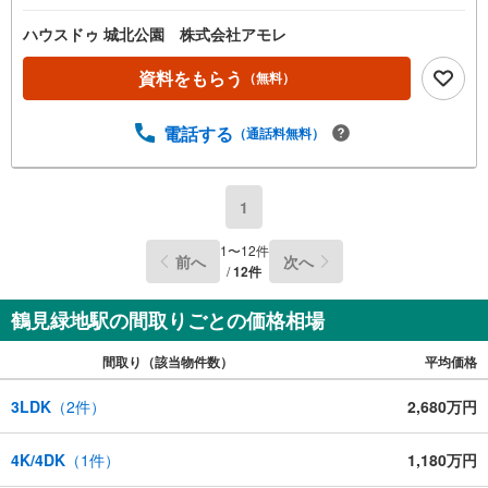
ハウスドゥ 城北公園 株式会社アモレ
資料をもらう
（無料）
電話する
（通話料無料）
1
1
〜
12
件
前へ
次へ
/
12
件
鶴見緑地駅の間取りごとの価格相場
間取り（該当物件数）
平均価格
3LDK
（
2
件）
2,680万円
4K/4DK
（
1
件）
1,180万円