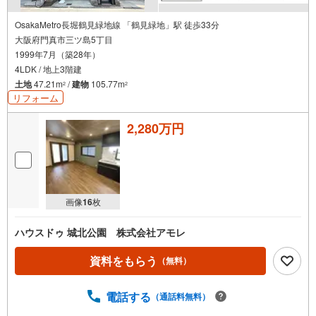
OsakaMetro長堀鶴見緑地線 「鶴見緑地」駅 徒歩33分
大阪府門真市三ツ島5丁目
1999年7月（築28年）
4LDK / 地上3階建
土地
47.21m
/
建物
105.77m
2
2
リフォーム
2,280万円
画像
16
枚
ハウスドゥ 城北公園 株式会社アモレ
資料をもらう
（無料）
電話する
（通話料無料）