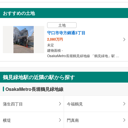
おすすめの土地
土地
守口市寺方錦通3丁目
2,080万円
未定
建物面積 -
OsakaMetro長堀鶴見緑地線 「鶴見緑地」駅 徒歩24分
鶴見緑地駅の近隣の駅から探す
OsakaMetro長堀鶴見緑地線
蒲生四丁目
今福鶴見
横堤
門真南