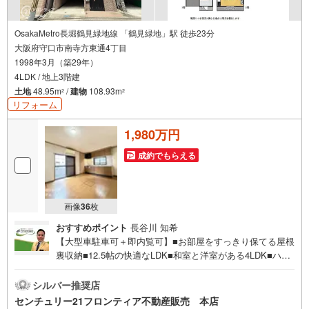
OsakaMetro長堀鶴見緑地線 「鶴見緑地」駅 徒歩23分
大阪府守口市南寺方東通4丁目
1998年3月（築29年）
4LDK / 地上3階建
土地
48.95m
/
建物
108.93m
2
2
リフォーム
1,980万円
成約でもらえる
画像
36
枚
おすすめポイント
長谷川 知希
【大型車駐車可＋即内覧可】■お部屋をすっきり保てる屋根
裏収納■12.5帖の快適なLDK■和室と洋室がある4LDK■ハイ
ルーフ車も駐車できる車庫付き■コンビニ徒歩2分で急なお
買い物も安心 特徴・花博鶴見緑地公園まで徒歩15分。休日
シルバー推奨店
に家族でお出かけにピッタリです！・医療法人清水会鶴見
センチュリー21フロンティア不動産販売 本店