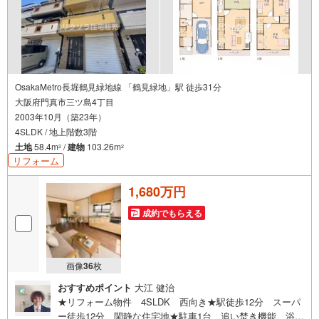
OsakaMetro長堀鶴見緑地線 「鶴見緑地」駅 徒歩31分
大阪府門真市三ツ島4丁目
2003年10月（築23年）
4SLDK / 地上階数3階
土地
58.4m
/
建物
103.26m
2
2
リフォーム
1,680万円
成約でもらえる
画像
36
枚
おすすめポイント
大江 健治
★リフォーム物件 4SLDK 西向き★駅徒歩12分 スーパ
ー徒歩12分 閑静な住宅地★駐車1台 追い焚き機能 浴室