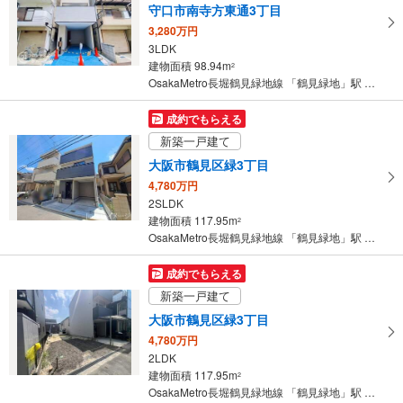
守口市南寺方東通3丁目
る
3,280万円
・
3LDK
条
建物面積 98.94m
2
件
OsakaMetro長堀鶴見緑地線 「鶴見緑地」駅 徒歩25分
を
マ
成約でもらえる
イ
新築一戸建て
ペ
大阪市鶴見区緑3丁目
ー
4,780万円
ジ
2SLDK
に
建物面積 117.95m
2
保
OsakaMetro長堀鶴見緑地線 「鶴見緑地」駅 徒歩23分
存
す
成約でもらえる
る
新築一戸建て
大阪市鶴見区緑3丁目
4,780万円
2LDK
建物面積 117.95m
2
OsakaMetro長堀鶴見緑地線 「鶴見緑地」駅 徒歩24分