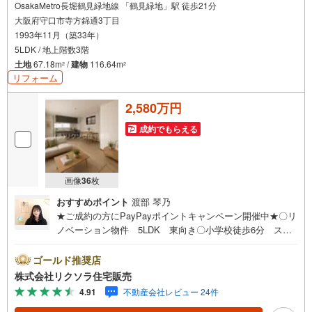
OsakaMetro長堀鶴見緑地線 「鶴見緑地」駅 徒歩21分
大阪府守口市寺方錦通3丁目
1993年11月（築33年）
5LDK / 地上階数3階
土地
67.18m
/
建物
116.64m
2
2
リフォーム
2,580万円
成約でもらえる
画像
36
枚
おすすめポイント
渡部 琴乃
★ご成約の方にPayPayポイントキャンペーン開催中★〇リ
ノベーション物件 5LDK 東向き〇小学校徒歩6分 スー
パー徒歩8分 閑静な住宅地〇駐車場1台 トイレ2ヶ所 シ
ステムキッチン■営業時間 9:30～20:00 ■即日案内可能！
ゴールド推奨店
※当日・翌日のご案内はお電話でのお問合せがスムーズ■定
株式会社リクソラ住宅販売
休日 毎週水曜日◇弊社ホームページよりLINEでのお問合
4.91
不動産会社レビュー 24件
せも好評！◇不動産情報サイト未掲載物件、弊社ホームペ