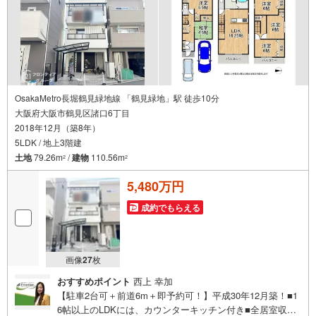
・2面バルコニーで洗濯物もたっぷり干せます
・3面採光につき室内は明るく開放的
・総合病院やスーパーが近く生活利便性良好
立地
・大阪市立茨田東小学校まで徒歩約4分
・大阪市立茨田北中学校まで徒歩約14分
弊社が選ばれる理由
OsakaMetro長堀鶴見緑地線 「鶴見緑地」駅 徒歩10分
1.お金の扱い方のプロ、ファイナンシャルプランナーが資金計画をサポー
大阪府大阪市鶴見区諸口6丁目
ト！
2018年12月（築8年）
2.買い替えなどにも対応できる売却専門チームあり！
3.たくさんの銀行と繋がりがあるため、最も低金利になるように審査が可
5LDK / 地上3階建
能！
土地
79.26m
/
建物
110.56m
2
2
4.物件のお引渡し後に必要になったお家のリフォームも弊社のリフォームプ
ランナーがご提案！
5,480万円
弊社は専門家同士が連携をとっているため、より多くの知見がございます
お気軽にお問合せください！
成約でもらえる
画像
27
枚
おすすめポイント
西上 幸加
【駐車2台可＋前道6m＋即予約可！】平成30年12月築！■1
6帖以上のLDKには、カウンターキッチン付き■全居室収納