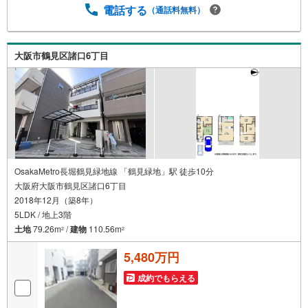
す。ご連絡お待ちしております！
電話する
（通話料無料）
大阪市鶴見区諸口6丁目
OsakaMetro長堀鶴見緑地線 「鶴見緑地」駅 徒歩10分
大阪府大阪市鶴見区諸口6丁目
2018年12月（築8年）
5LDK / 地上3階
土地
79.26m
/
建物
110.56m
2
2
5,480万円
成約でもらえる