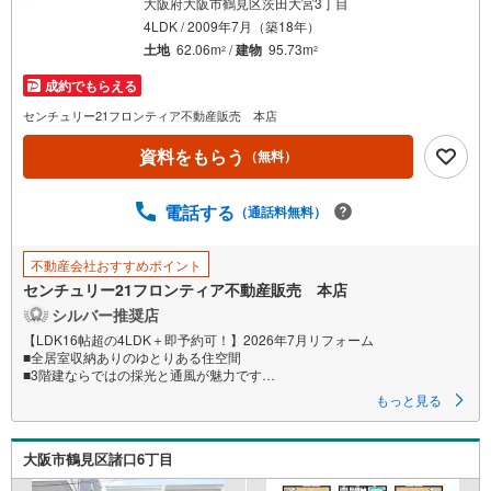
大阪府大阪市鶴見区茨田大宮3丁目
4LDK / 2009年7月（築18年）
土地
62.06m
/
建物
95.73m
2
2
成約でもらえる
センチュリー21フロンティア不動産販売 本店
資料をもらう
（無料）
電話する
（通話料無料）
不動産会社おすすめポイント
センチュリー21フロンティア不動産販売 本店
シルバー推奨店
【LDK16帖超の4LDK＋即予約可！】2026年7月リフォーム
■全居室収納ありのゆとりある住空間
■3階建ならではの採光と通風が魅力です
■茨田東小学校まで徒歩4分、お子様の通学も安心ですね
もっと見る
特徴
・家族の会話が弾むオープンキッチン採用
大阪市鶴見区諸口6丁目
・朝の準備もスムーズなトイレ2箇所設置
・独立洗面所や浴室窓など水回り設備充実