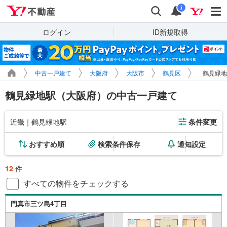
Yahoo!不動産
検索
通知
i
ログイン
ID新規取得
中古一戸建て
大阪府
大阪市
鶴見区
鶴見緑地
鶴見緑地駅（大阪府）の中古一戸建て
近畿｜鶴見緑地駅
条件変更
おすすめ順
検索条件保存
通知設定
12
件
すべての物件をチェックする
門真市三ツ島4丁目