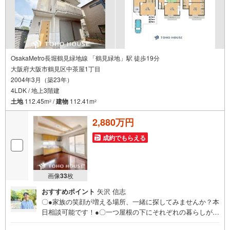
OsakaMetro長堀鶴見緑地線 「鶴見緑地」駅 徒歩19分
大阪府大阪市鶴見区中茶屋1丁目
2004年3月（築23年）
4LDK / 地上3階建
土地
112.45m
/
建物
112.41m
2
2
2,880万円
成約でもらえる
画像
33
枚
おすすめポイント
矢沢 信志
〇●家族の笑顔が増える場所、一緒に探してみませんか？本
日相談可能です！●〇一つ屋根の下にそれぞれの暮らしがあ
る。お部屋ぐらいは自分の価値観で自由にしたい。だから