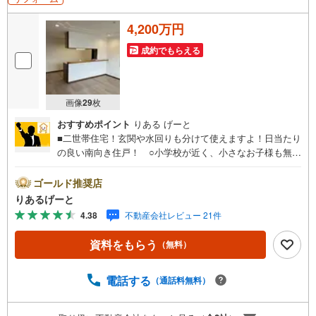
4,200万円
成約でもらえる
画像
29
枚
おすすめポイント
りある げーと
■二世帯住宅！玄関や水回りも分けて使えますよ！日当たり
の良い南向き住戸！ ○小学校が近く、小さなお子様も無理
なく通学可能 ○周辺には商業施設も複数あり毎日のお買物
や休日のショッピングも楽しめそう！■物件検討中のお客さ
ゴールド推奨店
ま！ちょっと見学してみたいだけなどでも内覧可能です！
りあるげーと
売主さまの都合等で見学ができない場合がございます。お
4.38
不動産会社レビュー 21件
気軽に「りあるげーと」までお問合わせ下さい！■「りある
げーと」が選ばれるポイント！■年中休まず営業中！いつで
資料をもらう
（無料）
も対応致します！・営業時間:9:00～21:00上記の時間帯
は、お電話でのお問い合わせでスムーズに案内が可能で
す！■各種相談、承ります！■【無料送迎】「小さなお子さ
電話する
（通話料無料）
まをつれて外出しづらい」「来店までの交通手段が取りづ
らい」などご相談ください！営業スタッフがご自宅に伺っ