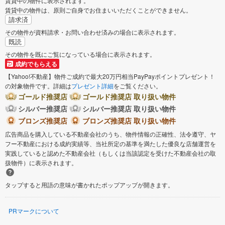
賃貸中の物件に表示されます。
賃貸中の物件は、原則ご自身でお住まいいただくことができません。
請求済
その物件が資料請求・お問い合わせ済みの場合に表示されます。
既読
その物件を既にご覧になっている場合に表示されます。
成約でもらえる
【Yahoo!不動産】物件ご成約で最大20万円相当PayPayポイントプレゼント！
の対象物件です。詳細は
プレゼント詳細
をご覧ください。
ゴールド推奨店
ゴールド推奨店 取り扱い物件
シルバー推奨店
シルバー推奨店 取り扱い物件
ブロンズ推奨店
ブロンズ推奨店 取り扱い物件
広告商品を購入している不動産会社のうち、物件情報の正確性、法令遵守、ヤ
フー不動産における成約実績等、当社所定の基準を満たした優良な店舗運営を
実践していると認めた不動産会社（もしくは当該認定を受けた不動産会社の取
扱物件）に表示されます。
タップすると用語の意味が書かれたポップアップが開きます。
PRマークについて