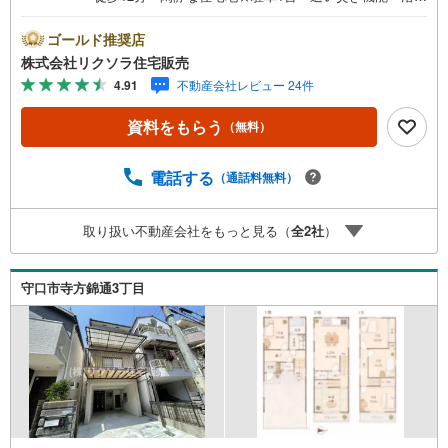
乾燥機■営業時間 9:30～20:00 ■即日案内可能！※当日・
翌日のご案内はお電話でのお問合せがスムーズ■定休日 毎
ゴールド推奨店
週水曜日 夏季 年末年始◇弊社ホームページよりLINEで
株式会社リクソラ住宅販売
のお問合せも好評！◇不動産情報サイト未掲載物件、弊社
4.91
不動産会社レビュー 24件
ホームページに多数掲載！◇学校区物件検索も充実！ご希
望の学校区での物件探しに便利！「リクソラ住宅販売」で
資料をもらう
（無料）
検索！是非ご覧ください他の気になる物件・他不動産会
社・他サイトの掲載物件もまとめてご案内可能リフォーム
やリノベーションの事もあわせてご相談下さい【住宅ロー
電話する
（通話料無料）
ン無料相談会 随時開催中】〇お客様の条件にベストな住
宅ローン商品のご提案〇住宅ローンの金利や優遇率、審査
取り扱い不動産会社をもっと見る（
全
2
社
）
基準などを詳しくご説明〇住宅ローンとリフォームローン
の一体型商品もご提案〇仕事や収入・現在過去の借入によ
る住宅ローンへの問題解決是非とも弊社にお問合せ下さい
守口市寺方錦通3丁目