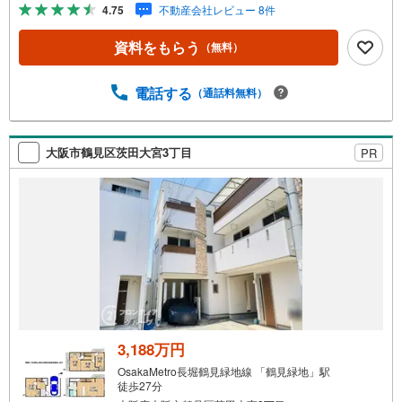
緑地病院まで徒歩8分で急病時や通院にも安心です・全居室
4.75
不動産会社レビュー 8件
が5.5帖以上の広さを確保したゆとりある設計 リフォーム
内容・洗面台入替え（2009年7月）・トイレ入替え（2017
資料をもらう
（無料）
年6月） 立地・錦小学校まで徒歩約8分・錦中学校まで徒歩
約8分 弊社が選ばれる理由 1.お金の扱い方のプロ、ファイ
ナンシャルプランナーが資金計画をサポート！2.買い替え
電話する
（通話料無料）
などにも対応できる売却専門チームあり！3.たくさんの銀
行と繋がりがあるため、最も低金利になるように審査が可
能！4.物件のお引渡し後に必要になったお家のリフォーム
大阪市鶴見区茨田大宮3丁目
PR
も弊社のリフォームプランナーがご提案！5.定期的にご連
絡を繋ぎ、有事の際に迅速にサポートいたします
3,188万円
OsakaMetro長堀鶴見緑地線 「鶴見緑地」駅
徒歩27分