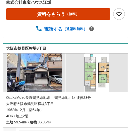
こそ、そのベースはシンプルであるべきだと思う。なぜな
株式会社東宝ハウス江坂
ら、時の流れで人の好みは変わっていくものだから。■ご予
約いただくとご見学がスムーズです！【営業時間9:00～21:
資料をもらう
（無料）
00】ご見学希望のお客様:右上の「室内・現地を見学する」
をクリックして下さい。資料請求希望のお客様:右上の「資
電話する
（通話料無料）
料をもらう」をクリックして下さい。【東宝ハウス江坂の
ポイント】（1）不動産のご提案から資金計画・ライフシミ
ュレーションのご相談・無理のないライフプラン、提携に
よる低金利住宅ローンのご提案、購入前に知る「購入後の
大阪市鶴見区横堤3丁目
家族の生活」を「未来カレンダー」で見える化します。
（2）ご購入後から始まる「専属FPによるファイナンシャ
ルライフサポート」・漠然としたキャッシュフローのグラ
フ化、効果的な生命保険の見直し、繰り上げ返済の効果的
なタイミングなどご提案させて頂きます。
OsakaMetro長堀鶴見緑地線 「鶴見緑地」駅 徒歩23分
大阪府大阪市鶴見区横堤3丁目
1962年12月（築64年）
4DK / 地上2階
土地
53.54m
/
建物
36.85m
2
2