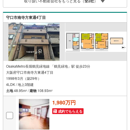
取り扱い不動産会社をもっと見る（
全
2
社
）
て送迎致します！【リフォーム相談】資格を持った専門ス
タッフがお悩みに合わせてお話をうかがい、お客さまにぴ
ったりの提案を行います！■その他:物件相談、住宅ローン
守口市南寺方東通4丁目
相談、ご質問、気になること、何でもお気軽にご相談くだ
さい！
OsakaMetro長堀鶴見緑地線 「鶴見緑地」駅 徒歩23分
大阪府守口市南寺方東通4丁目
1998年3月（築29年）
4LDK / 地上3階建
土地
48.95m
/
建物
108.93m
2
2
1,980万円
成約でもらえる