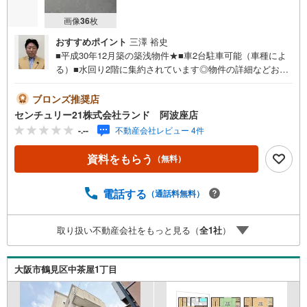
画像
36
枚
おすすめポイント
三澤 裕史
■平成30年12月築の築浅物件★■車2台駐車可能（車種によ
る）■水回り2階に集約されています◎物件の詳細などお気
軽にお問い合わせください！＜センチュリー21ランドにつ
いて＞●センチュリー21ランド阿波座店は・・・ お客様
ブロンズ推奨店
のニーズに寄り添い、大切なお住まいのご購入に最後まで
センチュリー21株式会社ランド 阿波座店
伴走いたします！●リフォームのご相談も承っております。
-.--
不動産会社レビュー 4件
●購入・売却・ローンのご相談・・・なんでもお気軽にご相
談くださいませ！〇大阪メトロ千日前線・中央線「阿波
資料をもらう
（無料）
座」駅5番出口より徒歩約2分！〇営業時間:10:00～20:00
（火曜日・水曜日定休日※祝日は営業）事前にご連絡いただ
けますと、スムーズにご案内が可能です。ご連絡お待ちし
電話する
（通話料無料）
ております！
取り扱い不動産会社をもっと見る（
全
1
社
）
大阪市鶴見区中茶屋1丁目